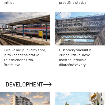
mil. eur
prestížne stavby
Filiálka nie je lokálny spor,
Historický viadukt v
je to kapacitná otázka
Zürichu získal nové
železničného uzla
mostné ložiská a
Bratislava
dilatačné závery
DEVELOPMENT