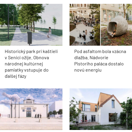
Historický park pri kaštieli
Pod asfaltom bola vzácna
v Senici ožije. Obnova
dlažba. Nádvorie
národnej kultúrnej
Pistoriho paláca dostalo
pamiatky vstupuje do
novú energiu
ďalšej fázy