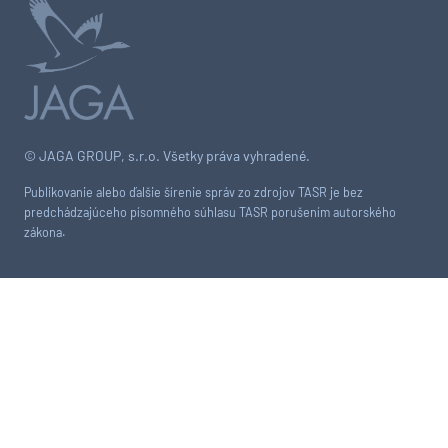
© JAGA GROUP, s.r.o. Všetky práva vyhradené.
Publikovanie alebo ďalšie šírenie správ zo zdrojov TASR je bez
predchádzajúceho písomného súhlasu TASR porušením autorského
zákona.