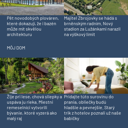
Pět novodobých plováren,
Majitel Zbrojovky se hádá s
které dokazují, že i bazén
brněnským radním. Nový
může mít skvělou
stadion za Lužánkami narazil
architekturu
na výškový limit
MÔJ DOM
Pridajte túto surovinu do
Žije pri lese, chová sliepky a
prania, obliečky budú
uspáva ju rieka. Miestni
hladšie a pevnejšie. Starý
remeselníci vytvorili
trik z hotelov poznali už naše
bývanie, ktoré vyzerá ako
babičky
malý raj