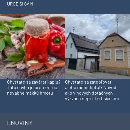
UROB SI SÁM
Chystáte sa zavárať kápiu?
Chystáte sa zatepľovať
Táto chyba ju premení na
alebo meniť kotol? Návod,
nevábne mäkkú hmotu
ako v nových dotačných
výzvach neprísť o tisíce eur
ENOVINY