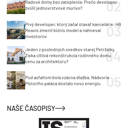
Radové domy bez zateplenia: Prečo developer
zvolil jednovrstvové murivo?
Prvý developer, ktorý začal stavať kancelárie: HB
Reavis zmenil biznis model a nahneval
investorov
Jeden z posledných svedkov starej Petržalky.
Získa citlivá rekonštrukcia rodinného domu
cenu za architektúru?
Pod asfaltom bola vzácna dlažba. Nádvorie
Pistoriho paláca dostalo novú energiu
NAŠE ČASOPISY