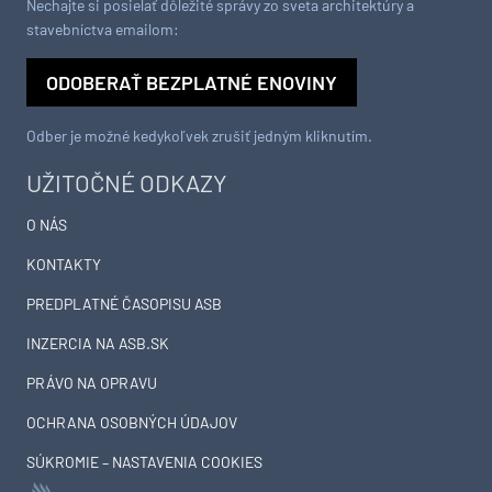
Nechajte si posielať dôležité správy zo sveta architektúry a
stavebníctva emailom:
ODOBERAŤ BEZPLATNÉ ENOVINY
Odber je možné kedykoľvek zrušiť jedným kliknutím.
UŽITOČNÉ ODKAZY
O NÁS
KONTAKTY
PREDPLATNÉ ČASOPISU ASB
INZERCIA NA ASB.SK
PRÁVO NA OPRAVU
OCHRANA OSOBNÝCH ÚDAJOV
SÚKROMIE – NASTAVENIA COOKIES