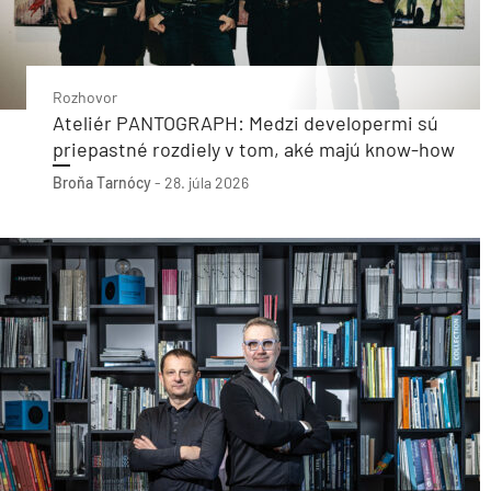
Rozhovor
Ateliér PANTOGRAPH: Medzi developermi sú
priepastné rozdiely v tom, aké majú know-how
Broňa Tarnócy
-
28. júla 2026