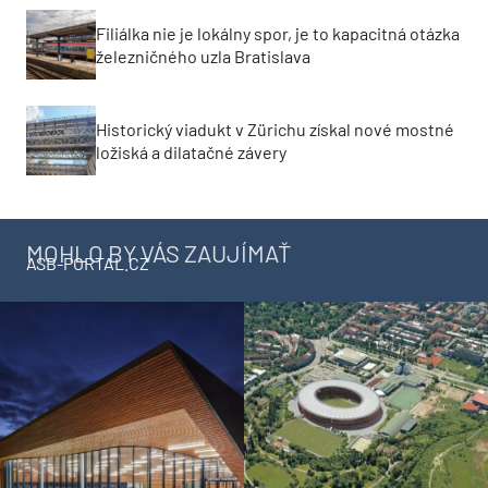
Filiálka nie je lokálny spor, je to kapacitná otázka
železničného uzla Bratislava
Historický viadukt v Zürichu získal nové mostné
ložiská a dilatačné závery
MOHLO BY VÁS ZAUJÍMAŤ
ASB-PORTAL.CZ