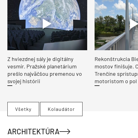
Z hviezdnej sály je digitálny
Rekonštrukcia Bi
vesmír. Pražské planetárium
mostov finišuje. 
prešlo najväčšou premenou vo
Trenčíne sprístup
svojej histórii
motoristom o pol 
Všetky
Kolaudátor
ARCHITEKTÚRA