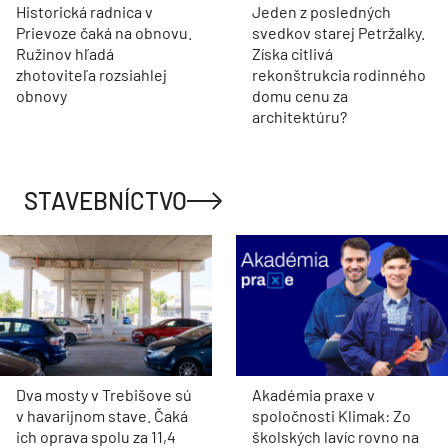
Historická radnica v
Jeden z posledných
Prievoze čaká na obnovu.
svedkov starej Petržalky.
Ružinov hľadá
Získa citlivá
zhotoviteľa rozsiahlej
rekonštrukcia rodinného
obnovy
domu cenu za
architektúru?
STAVEBNÍCTVO
Dva mosty v Trebišove sú
Akadémia praxe v
v havarijnom stave. Čaká
spoločnosti Klimak: Zo
ich oprava spolu za 11,4
školských lavíc rovno na