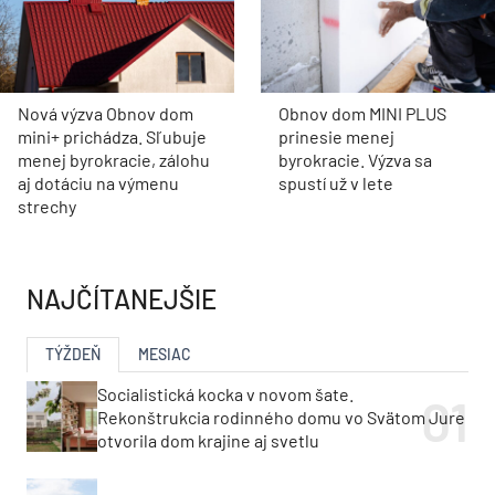
Nová výzva Obnov dom
Obnov dom MINI PLUS
mini+ prichádza. Sľubuje
prinesie menej
menej byrokracie, zálohu
byrokracie. Výzva sa
aj dotáciu na výmenu
spustí už v lete
strechy
NAJČÍTANEJŠIE
TÝŽDEŇ
MESIAC
Socialistická kocka v novom šate.
Rekonštrukcia rodinného domu vo Svätom Jure
otvorila dom krajine aj svetlu