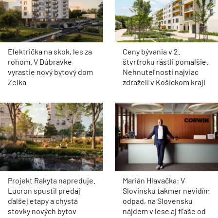
Električka na skok, les za
Ceny bývania v 2.
rohom. V Dúbravke
štvrťroku rástli pomalšie.
vyrastie nový bytový dom
Nehnuteľnosti najviac
Zelka
zdraželi v Košickom kraji
Projekt Rakyta napreduje.
Marián Hlavačka: V
Lucron spustil predaj
Slovinsku takmer nevidím
ďalšej etapy a chystá
odpad, na Slovensku
stovky nových bytov
nájdem v lese aj fľaše od