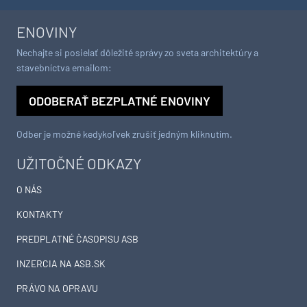
ENOVINY
Nechajte si posielať dôležité správy zo sveta architektúry a
stavebníctva emailom:
ODOBERAŤ BEZPLATNÉ ENOVINY
Odber je možné kedykoľvek zrušiť jedným kliknutím.
UŽITOČNÉ ODKAZY
O NÁS
KONTAKTY
PREDPLATNÉ ČASOPISU ASB
INZERCIA NA ASB.SK
PRÁVO NA OPRAVU