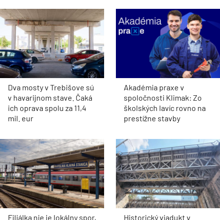
Dva mosty v Trebišove sú
Akadémia praxe v
v havarijnom stave. Čaká
spoločnosti Klimak: Zo
ich oprava spolu za 11,4
školských lavíc rovno na
mil. eur
prestížne stavby
Filiálka nie je lokálny spor,
Historický viadukt v