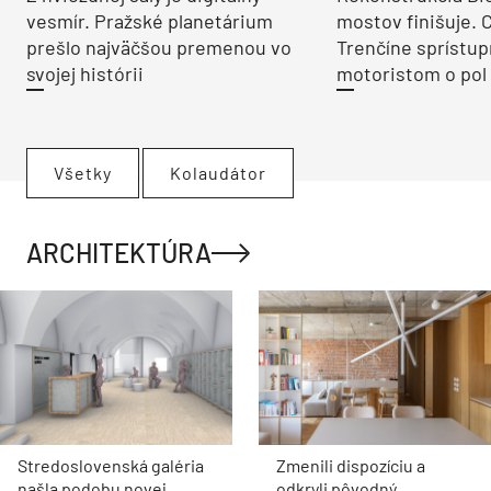
vesmír. Pražské planetárium
mostov finišuje. 
prešlo najväčšou premenou vo
Trenčíne sprístup
svojej histórii
motoristom o pol 
Všetky
Kolaudátor
ARCHITEKTÚRA
Stredoslovenská galéria
Zmenili dispozíciu a
našla podobu novej
odkryli pôvodný