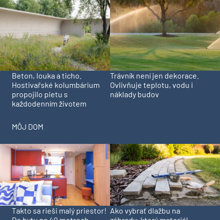
Beton, louka a ticho.
Trávník není jen dekorace.
Hostivařské kolumbárium
Ovlivňuje teplotu, vodu i
propojilo pietu s
náklady budov
každodenním životem
MÔJ DOM
Takto sa rieši malý priestor!
Ako vybrať dlažbu na
Do bytu na 40 metroch
záhrady: ktorý materiál