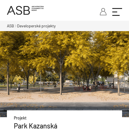
ASB
Developerské projekty
Projekt
Park Kazanská