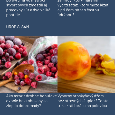
štvorcových zmestili aj
vydrží záťaž, ktorý môže kĺzať
pracovný kút a dve veľké
a pri čom rátať s častou
postele
údržbou?
UROB SI SÁM
Ako mraziť drobné bobuľové
Výborný broskyňový džem
ovocie bez toho, aby sa
bez otravných šupiek? Tento
zlepilo dohromady?
trik skráti prácu na polovicu