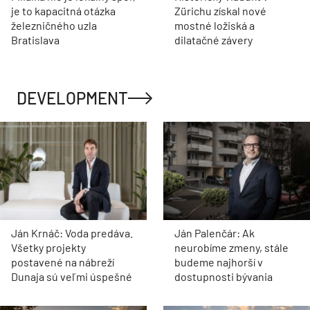
je to kapacitná otázka
Zürichu získal nové
železničného uzla
mostné ložiská a
Bratislava
dilatačné závery
DEVELOPMENT
Ján Krnáč: Voda predáva.
Ján Palenčár: Ak
Všetky projekty
neurobíme zmeny, stále
postavené na nábreží
budeme najhorší v
Dunaja sú veľmi úspešné
dostupnosti bývania