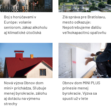
Boj s horúčavami v
Zlá správa pre Bratislavu,
Európe: volanie
mesto odkazuje:
seniorom, zákaz alkoholu
Nepotrebujeme ďalšiu
aj klimatické útočiská
veľkokapacitnú spaľovňu
Nová výzva Obnov dom
Obnov dom MINI PLUS
mini+ prichádza. Sľubuje
prinesie menej
menej byrokracie, zálohu
byrokracie. Výzva sa
aj dotáciu na výmenu
spustí už v lete
strechy