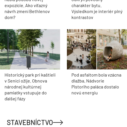
expozície. Ako víťazný
charakter bytu.
návrh zmení Bethlenov
Výsledkom je interiér plný
dom?
kontrastov
Historický park pri kaštieli
Pod asfaltom bola vzácna
v Senici ožije. Obnova
dlažba. Nádvorie
národnej kultúrnej
Pistoriho paláca dostalo
pamiatky vstupuje do
novú energiu
ďalšej fázy
STAVEBNÍCTVO