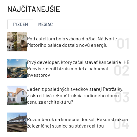
NAJČÍTANEJŠIE
TÝŽDEŇ
MESIAC
Pod asfaltom bola vzácna dlažba. Nádvorie
Pistoriho paláca dostalo novú energiu
Prvý developer, ktorý začal stavať kancelárie: HB
Reavis zmenil biznis model a nahneval
investorov
Jeden z posledných svedkov starej Petržalky.
Získa citlivá rekonštrukcia rodinného domu
cenu za architektúru?
Ružomberok sa konečne dočkal. Rekonštrukcia
železničnej stanice sa stáva realitou