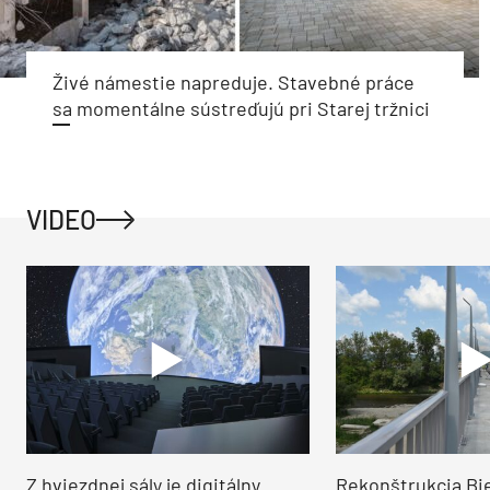
Živé námestie napreduje. Stavebné práce
sa momentálne sústreďujú pri Starej tržnici
VIDEO
Z hviezdnej sály je digitálny
Rekonštrukcia Bi