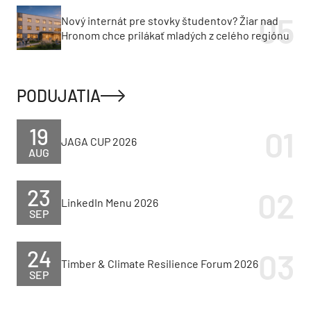
Nový internát pre stovky študentov? Žiar nad
Hronom chce prilákať mladých z celého regiónu
PODUJATIA
19
JAGA CUP 2026
AUG
23
LinkedIn Menu 2026
SEP
24
Timber & Climate Resilience Forum 2026
SEP