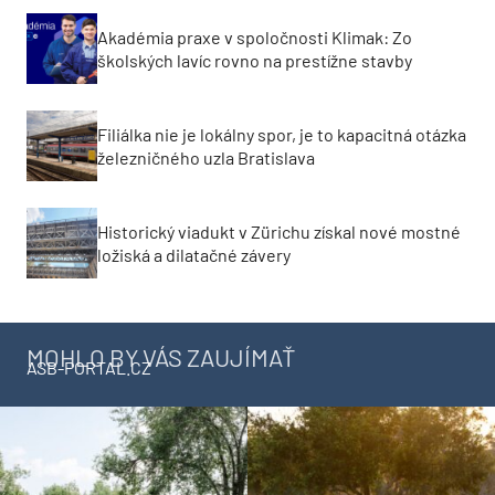
Akadémia praxe v spoločnosti Klimak: Zo
školských lavíc rovno na prestížne stavby
Filiálka nie je lokálny spor, je to kapacitná otázka
železničného uzla Bratislava
Historický viadukt v Zürichu získal nové mostné
ložiská a dilatačné závery
MOHLO BY VÁS ZAUJÍMAŤ
ASB-PORTAL.CZ