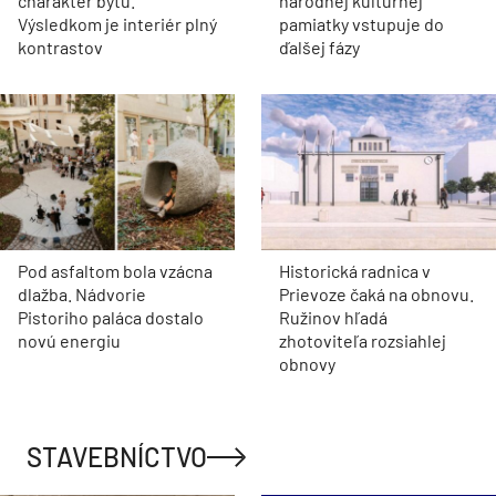
charakter bytu.
národnej kultúrnej
Výsledkom je interiér plný
pamiatky vstupuje do
kontrastov
ďalšej fázy
Pod asfaltom bola vzácna
Historická radnica v
dlažba. Nádvorie
Prievoze čaká na obnovu.
Pistoriho paláca dostalo
Ružinov hľadá
novú energiu
zhotoviteľa rozsiahlej
obnovy
STAVEBNÍCTVO