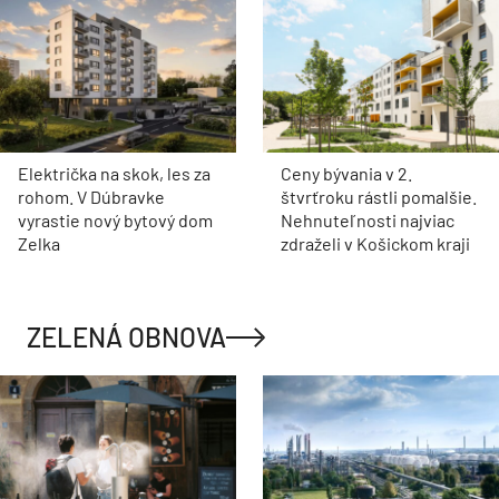
Električka na skok, les za
Ceny bývania v 2.
rohom. V Dúbravke
štvrťroku rástli pomalšie.
vyrastie nový bytový dom
Nehnuteľnosti najviac
Zelka
zdraželi v Košickom kraji
ZELENÁ OBNOVA