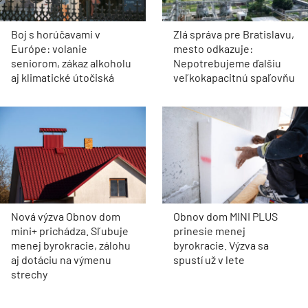
Boj s horúčavami v
Zlá správa pre Bratislavu,
Európe: volanie
mesto odkazuje:
seniorom, zákaz alkoholu
Nepotrebujeme ďalšiu
aj klimatické útočiská
veľkokapacitnú spaľovňu
Nová výzva Obnov dom
Obnov dom MINI PLUS
mini+ prichádza. Sľubuje
prinesie menej
menej byrokracie, zálohu
byrokracie. Výzva sa
aj dotáciu na výmenu
spustí už v lete
strechy