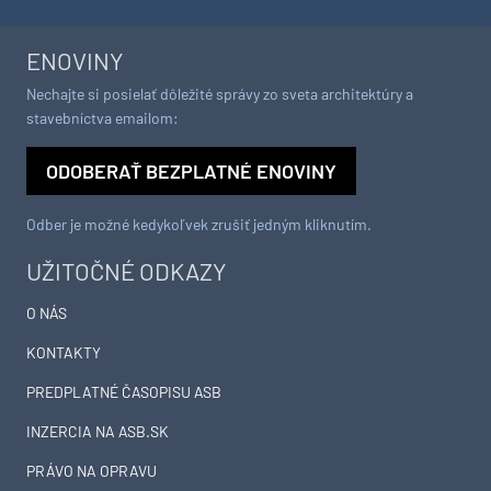
ENOVINY
Nechajte si posielať dôležité správy zo sveta architektúry a
stavebníctva emailom:
ODOBERAŤ BEZPLATNÉ ENOVINY
Odber je možné kedykoľvek zrušiť jedným kliknutím.
UŽITOČNÉ ODKAZY
O NÁS
KONTAKTY
PREDPLATNÉ ČASOPISU ASB
INZERCIA NA ASB.SK
PRÁVO NA OPRAVU