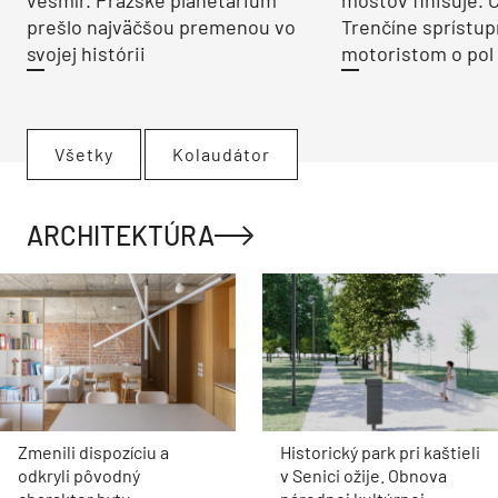
vesmír. Pražské planetárium
mostov finišuje. 
prešlo najväčšou premenou vo
Trenčíne sprístup
svojej histórii
motoristom o pol 
Všetky
Kolaudátor
ARCHITEKTÚRA
Zmenili dispozíciu a
Historický park pri kaštieli
odkryli pôvodný
v Senici ožije. Obnova