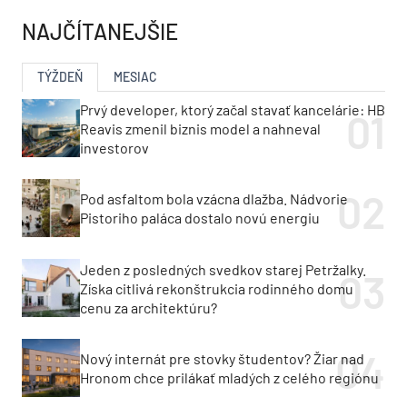
NAJČÍTANEJŠIE
TÝŽDEŇ
MESIAC
Prvý developer, ktorý začal stavať kancelárie: HB
Reavis zmenil biznis model a nahneval
investorov
Pod asfaltom bola vzácna dlažba. Nádvorie
Pistoriho paláca dostalo novú energiu
Jeden z posledných svedkov starej Petržalky.
Získa citlivá rekonštrukcia rodinného domu
cenu za architektúru?
Nový internát pre stovky študentov? Žiar nad
Hronom chce prilákať mladých z celého regiónu