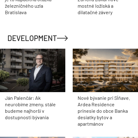
železničného uzla
mostné ložiská a
Bratislava
dilatačné závery
DEVELOPMENT
Ján Palenčár: Ak
Nové bývanie pri Sĺňave.
neurobíme zmeny, stále
Ardea Residence
budeme najhorší v
prinesie do obce Banka
dostupnosti bývania
desiatky bytov a
apartmánov