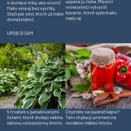
uspáva ju rieka. Miestni
4 domáce triky, ako otvoriť
remeselníci vytvorili
fľašu vína aj bez vývrtky.
bývanie, ktoré vyzerá ako
Stačí pár vecí, ktoré už máte
malý raj
doma (video)
UROB SI SÁM
5 trvaliek s panašovanými
Chystáte sa zavárať kápiu?
listami, ktoré dodajú vášmu
Táto chyba ju premení na
záhonu celosezónny šmrnc
nevábne mäkkú hmotu