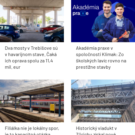
Dva mosty v Trebišove sú
Akadémia praxe v
v havarijnom stave. Čaká
spoločnosti Klimak: Zo
ich oprava spolu za 11,4
školských lavíc rovno na
mil. eur
prestížne stavby
Filiálka nie je lokálny spor,
Historický viadukt v
je to kapacitná otázka
Zürichu získal nové