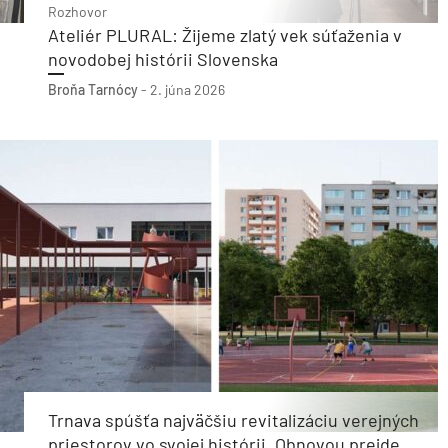
Rozhovor
Ateliér PLURAL: Žijeme zlatý vek súťaženia v
novodobej histórii Slovenska
Broňa Tarnócy
-
2. júna 2026
Trnava spúšťa najväčšiu revitalizáciu verejných
priestorov vo svojej histórii. Obnovou prejde