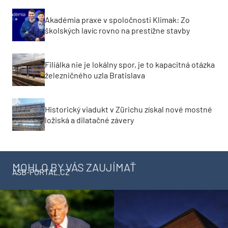
Akadémia praxe v spoločnosti Klimak: Zo
školských lavíc rovno na prestížne stavby
Filiálka nie je lokálny spor, je to kapacitná otázka
železničného uzla Bratislava
Historický viadukt v Zürichu získal nové mostné
ložiská a dilatačné závery
MOHLO BY VÁS ZAUJÍMAŤ
ASB-PORTAL.CZ