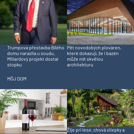
Trumpova přestavba Bílého
Pět novodobých plováren,
domu narazila u soudu.
které dokazují, že i bazén
Miliardový projekt dostal
může mít skvělou
stopku
architekturu
MÔJ DOM
Žije pri lese, chová sliepky a