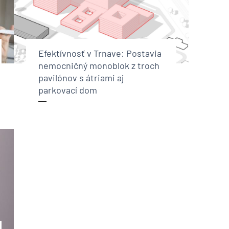
Efektívnosť v Trnave: Postavia
nemocničný monoblok z troch
pavilónov s átriami aj
parkovací dom