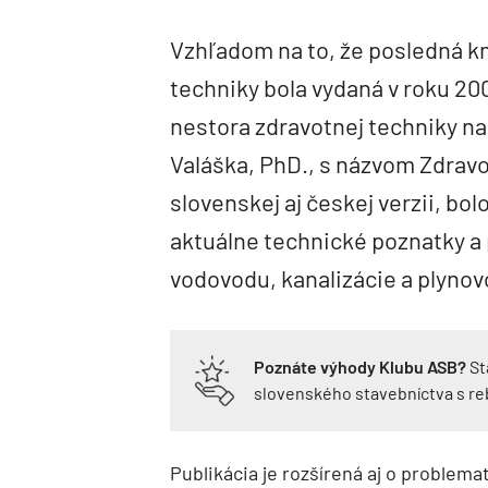
Vzhľadom na to, že posledná km
techniky bola vydaná v roku 2
nestora zdravotnej techniky na 
Valáška, PhD., s názvom Zdravo
slovenskej aj českej verzii, b
aktuálne technické poznatky a
vodovodu, kanalizácie a plyno
Poznáte výhody Klubu ASB?
St
slovenského stavebníctva s r
Publikácia je rozšírená aj o problem