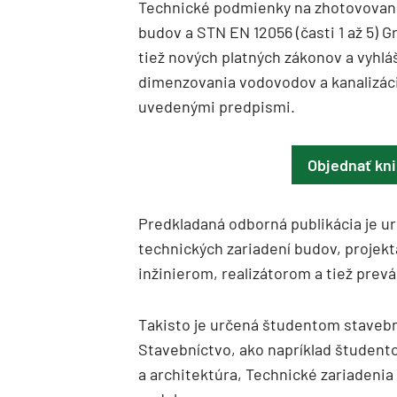
Technické podmienky na zhotovovani
budov a STN EN 12056 (časti 1 až 5) 
tiež nových platných zákonov a vyhlá
dimenzovania vodovodov a kanalizácie
uvedenými predpismi.
Objednať kn
Predkladaná odborná publikácia je ur
technických zariadení budov, projek
inžinierom, realizátorom a tiež prev
Takisto je určená študentom stavebn
Stavebníctvo, ako napríklad študen
a architektúra, Technické zariadeni