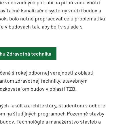
e vodovodných potrubí na pitnú vodu vnútri
Gravitačné kanalizačné systémy vnútri budov a
šok, bolo nutné prepracovať celú problematiku
 v budovách tak, aby boli v súlade s
ihu Zdravotná technika
čená širokej odbornej verejnosti z oblasti
tantom zdravotnej techniky, stavebným
ádzkovateľom budov v oblasti TZB.
ých fakúlt a architektúry, študentom v odbore
tom na študijných programoch Pozemné stavby
a budov, Technológie a manažérstvo stavieb a