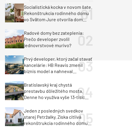
y
Klimatizácia a vetranie
Socialistická kocka v novom šate.
urz Milan Murcka
Rekonštrukcia rodinného domu
vo Svätom Jure otvorila dom
krajine aj svetlu
Radové domy bez zateplenia:
Prečo developer zvolil
jednovrstvové murivo?
Prvý developer, ktorý začal stavať
kancelárie: HB Reavis zmenil
biznis model a nahneval
investorov
Bratislavský kraj chystá
prestavbu dôležitého mosta.
Denne ho využíva vyše 13-tisíc
vozidiel
Jeden z posledných svedkov
starej Petržalky. Získa citlivá
rekonštrukcia rodinného domu
cenu za architektúru?