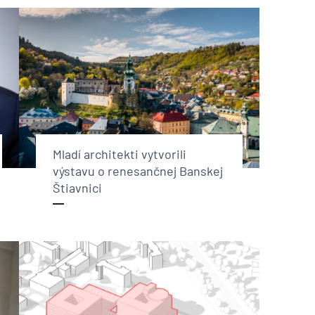
Mladí architekti vytvorili
výstavu o renesančnej Banskej
Štiavnici