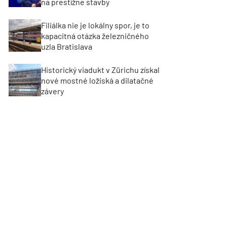
na prestížne stavby
Filiálka nie je lokálny spor, je to
kapacitná otázka železničného
uzla Bratislava
Historický viadukt v Zürichu získal
nové mostné ložiská a dilatačné
závery