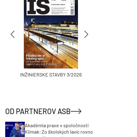
INŽINIERSKE STAVBY 3/2026
ASB
OD PARTNEROV ASB
Akadémia praxe v spoločnosti
Klimak: Zo školských lavíc rovno