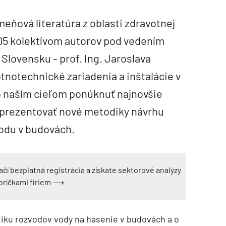
eňová literatúra z oblasti zdravotnej
005 kolektívom autorov pod vedením
Slovensku - prof. Ing. Jaroslava
tnotechnické zariadenia a inštalácie v
olo naším cieľom ponúknuť najnovšie
 prezentovať nové metodiky návrhu
vodu v budovách.
ačí bezplatná registrácia a získate sektorové analýzy
ebríčkami firiem ⟶
atiku rozvodov vody na hasenie v budovách a o