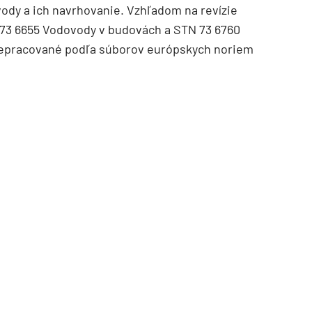
vody a ich navrhovanie. Vzhľadom na revízie
73 6655 Vodovody v budovách a STN 73 6760
prepracované podľa súborov európskych noriem
TZB HAUSTECHNIK 3/2026