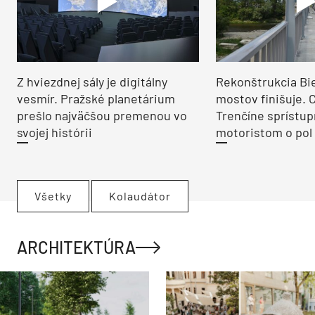
Z hviezdnej sály je digitálny
Rekonštrukcia Bi
vesmír. Pražské planetárium
mostov finišuje. 
prešlo najväčšou premenou vo
Trenčíne sprístup
svojej histórii
motoristom o pol 
Všetky
Kolaudátor
ARCHITEKTÚRA