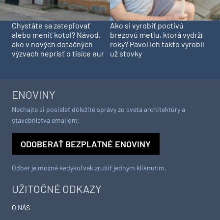
Chystáte sa zatepľovať
Ako si vyrobiť poctivú
alebo meniť kotol? Návod,
brezovú metlu, ktorá vydrží
ako v nových dotačných
roky? Pavol ich takto vyrobil
výzvach neprísť o tisíce eur
už stovky
ENOVINY
Nechajte si posielať dôležité správy zo sveta architektúry a
stavebníctva emailom:
ODOBERAŤ BEZPLATNÉ ENOVINY
Odber je možné kedykoľvek zrušiť jedným kliknutím.
UŽITOČNÉ ODKAZY
O NÁS