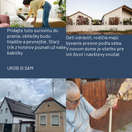
Pridajte túto surovinu do
prania, obliečky budú
Deti odrástli, rodičia majú
hladšie a pevnejšie. Starý
bývanie presne podľa seba.
trik z hotelov poznali už naše
V novom dome je všetko pre
babičky
ich život i návštevy vnúčat
UROB SI SÁM