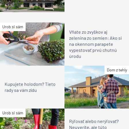
Urob si sám
Vňate zo zvyškov aj
zelenina zo semien: Ako si
na okennom parapete
vypestovať prvú chutnú
úrodu
Dom z tehly
Kupujete holodom? Tieto
rady sa vám zídu
Urob si sám
Rýľovať alebo nerýľovať?
Neuveríte, ale túto