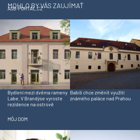
MOHLO BY VÁS ZAUJÍMAŤ
ASB-PORTAL.CZ
Bydlení mezi dvěma rameny
Babiš chce změnit využití
Labe. V Brandýse vyroste
známého paláce nad Prahou
rezidence na ostrově
MÔJ DOM