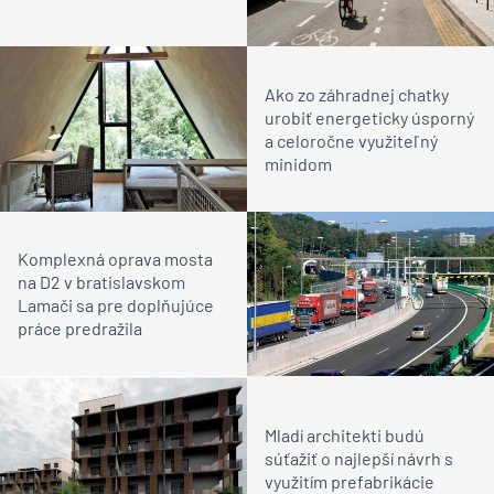
Ako zo záhradnej chatky
urobiť energeticky úsporný
a celoročne využiteľný
minidom
Komplexná oprava mosta
na D2 v bratislavskom
Lamači sa pre doplňujúce
práce predražila
Mladí architekti budú
súťažiť o najlepší návrh s
využitím prefabrikácie