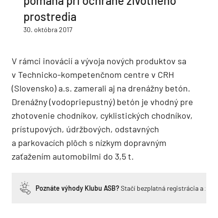
pomáha pri ochrane životného
prostredia
30. októbra 2017
V rámci inovácií a vývoja nových produktov sa
v Technicko-kompetenčnom centre v CRH
(Slovensko) a.s. zamerali aj na drenážny betón.
Drenážny (vodopriepustný) betón je vhodný pre
zhotovenie chodníkov, cyklistických chodníkov,
prístupových, údržbových, odstavných
a parkovacích plôch s nízkym dopravným
zaťažením automobilmi do 3,5 t.
Poznáte výhody Klubu ASB?
Stačí bezplatná registrácia a zí