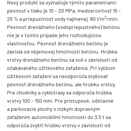
Nový produkt sa vyznačuje týmito parametrami:
pevnosť v tlaku je 10 – 20 MPa, medzerovitosť 15 –
2
25 % a priepustnosť vody najmenej 80 l/m
/min.
Pevnosť drenážneho (vodopriepustného) betónu
nie je v tomto prípade jeho rozhodujúcou
vlastnosťou. Pevnosť drenážneho betónu je
závislá od objemovej hmotnosti betónu. Hrúbka
vrstvy drenážneho betónu sa volí v závislosti od
očakávaného úžitkového zaťaženia. Pri vyššom
úžitkovom zaťažení sa neodporúča zvyšovať
pevnosť drenážneho betónu, ale hrúbku vrstvy.
Pre chodníky a cyklotrasy sa odporúča hrúbka
vrstvy 100 – 150 mm. Pre prístupové, odstavné
a parkovacie plochy s nízkym dopravným
zaťažením automobilmi hmotnosti do 3,5 t sa
odporúča zvýšiť hrúbku vrstvy v závislosti od