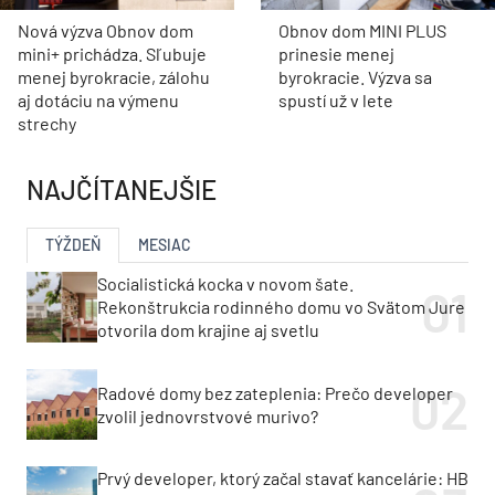
Nová výzva Obnov dom
Obnov dom MINI PLUS
mini+ prichádza. Sľubuje
prinesie menej
menej byrokracie, zálohu
byrokracie. Výzva sa
aj dotáciu na výmenu
spustí už v lete
strechy
NAJČÍTANEJŠIE
TÝŽDEŇ
MESIAC
Socialistická kocka v novom šate.
Rekonštrukcia rodinného domu vo Svätom Jure
otvorila dom krajine aj svetlu
Radové domy bez zateplenia: Prečo developer
zvolil jednovrstvové murivo?
Prvý developer, ktorý začal stavať kancelárie: HB