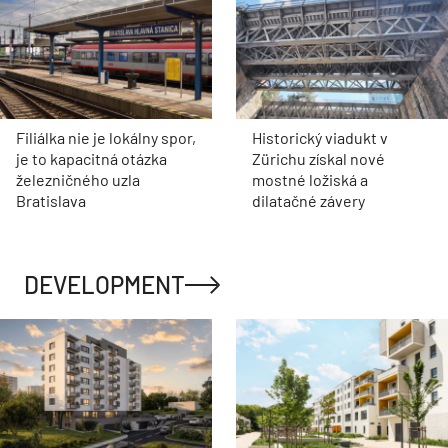
Filiálka nie je lokálny spor,
Historický viadukt v
je to kapacitná otázka
Zürichu získal nové
železničného uzla
mostné ložiská a
Bratislava
dilatačné závery
DEVELOPMENT