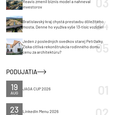
Reavis zmenil biznis model a nahneval
investorov
Bratislavský kraj chystá prestavbu dôležitého
mosta. Denne ho využíva vyše 13-tisíc vozidiel
Jeden z posledných svedkov starej Petržalky.
Získa citlivá rekonštrukcia rodinného domu
cenu za architektúru?
PODUJATIA
19
JAGA CUP 2026
AUG
23
LinkedIn Menu 2026