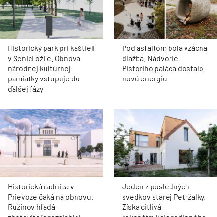
Historický park pri kaštieli
Pod asfaltom bola vzácna
v Senici ožije. Obnova
dlažba. Nádvorie
národnej kultúrnej
Pistoriho paláca dostalo
pamiatky vstupuje do
novú energiu
ďalšej fázy
Historická radnica v
Jeden z posledných
Prievoze čaká na obnovu.
svedkov starej Petržalky.
Ružinov hľadá
Získa citlivá
zhotoviteľa rozsiahlej
rekonštrukcia rodinného