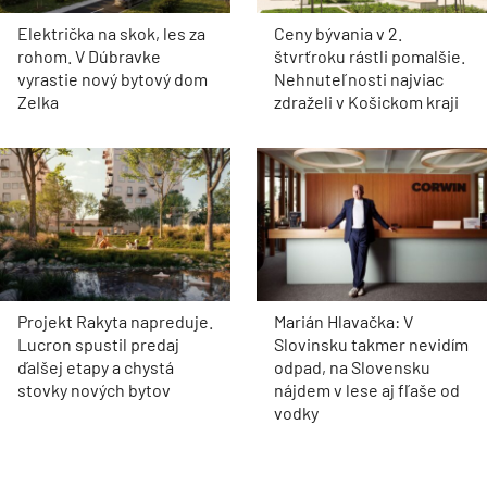
Električka na skok, les za
Ceny bývania v 2.
rohom. V Dúbravke
štvrťroku rástli pomalšie.
vyrastie nový bytový dom
Nehnuteľnosti najviac
Zelka
zdraželi v Košickom kraji
Projekt Rakyta napreduje.
Marián Hlavačka: V
Lucron spustil predaj
Slovinsku takmer nevidím
ďalšej etapy a chystá
odpad, na Slovensku
stovky nových bytov
nájdem v lese aj fľaše od
vodky