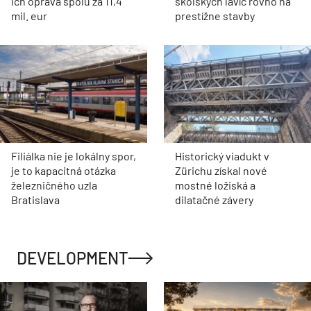
ich oprava spolu za 11,4
školských lavíc rovno na
mil. eur
prestížne stavby
Filiálka nie je lokálny spor,
Historický viadukt v
je to kapacitná otázka
Zürichu získal nové
železničného uzla
mostné ložiská a
Bratislava
dilatačné závery
DEVELOPMENT