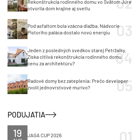
Rekonštrukcia rodinného domu vo Svätom Jure
otvorila dom krajine aj svetlu
Pod asfaltom bola vzácna dlažba. Nádvorie
Pistoriho paláca dostalo novú energiu
Jeden z posledných svedkov starej Petržalky.
Získa citlivá rekonštrukcia rodinného domu
cenu za architektúru?
Radové domy bez zateplenia: Prečo developer
zvolil jednovrstvové murivo?
PODUJATIA
19
JAGA CUP 2026