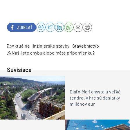
ZDIEĽAŤ
Aktuálne
Inžinierske stavby
Stavebníctvo
Našli ste chybu alebo máte pripomienku?
Súvisiace
Diaľničiari chystajú veľké
tendre. V hre sú desiatky
miliónov eur