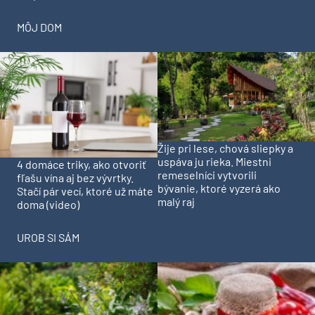
MÔJ DOM
Žije pri lese, chová sliepky a
uspáva ju rieka. Miestni
4 domáce triky, ako otvoriť
remeselníci vytvorili
fľašu vína aj bez vývrtky.
bývanie, ktoré vyzerá ako
Stačí pár vecí, ktoré už máte
malý raj
doma (video)
UROB SI SÁM