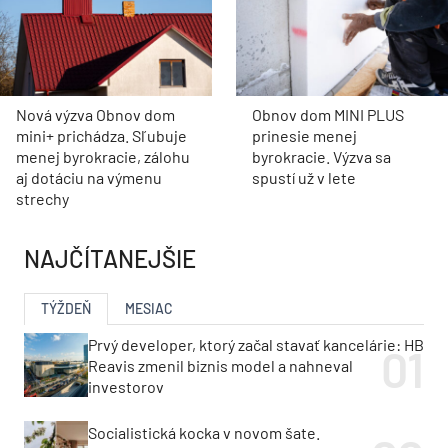
Nová výzva Obnov dom
Obnov dom MINI PLUS
mini+ prichádza. Sľubuje
prinesie menej
menej byrokracie, zálohu
byrokracie. Výzva sa
aj dotáciu na výmenu
spustí už v lete
strechy
NAJČÍTANEJŠIE
TÝŽDEŇ
MESIAC
Prvý developer, ktorý začal stavať kancelárie: HB
Reavis zmenil biznis model a nahneval
investorov
Socialistická kocka v novom šate.