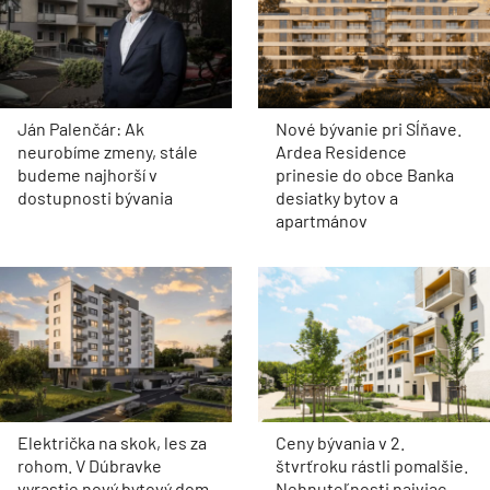
Ján Palenčár: Ak
Nové bývanie pri Sĺňave.
neurobíme zmeny, stále
Ardea Residence
budeme najhorší v
prinesie do obce Banka
dostupnosti bývania
desiatky bytov a
apartmánov
Električka na skok, les za
Ceny bývania v 2.
rohom. V Dúbravke
štvrťroku rástli pomalšie.
vyrastie nový bytový dom
Nehnuteľnosti najviac