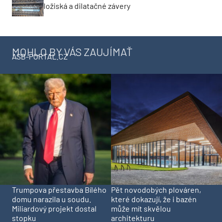
ložiská a dilatačné závery
MOHLO BY VÁS ZAUJÍMAŤ
ASB-PORTAL.CZ
Trumpova přestavba Bílého
Pět novodobých plováren,
domu narazila u soudu.
které dokazují, že i bazén
Miliardový projekt dostal
může mít skvělou
stopku
architekturu