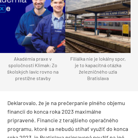
Akadémia praxe v
Filiálka nie je lokálny spor,
spoločnosti Klimak: Zo
je to kapacitná otázka
školských lavíc rovno na
železničného uzla
prestížne stavby
Bratislava
Deklarovalo, že je na prečerpanie plného objemu
financií do konca roka 2023 maximálne
pripravené. Financie z terajšieho operačného
programu, ktoré sa nebudú stíhať využiť do konca
roka 2023, je Bratislava pripravená použiť na iné