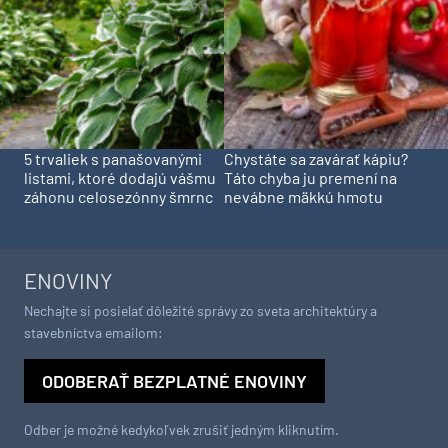
5 trvaliek s panašovanými
Chystáte sa zavárať kápiu?
listami, ktoré dodajú vášmu
Táto chyba ju premení na
záhonu celosezónny šmrnc
nevábne mäkkú hmotu
ENOVINY
Nechajte si posielať dôležité správy zo sveta architektúry a
stavebníctva emailom:
ODOBERAŤ BEZPLATNÉ ENOVINY
Odber je možné kedykoľvek zrušiť jedným kliknutím.