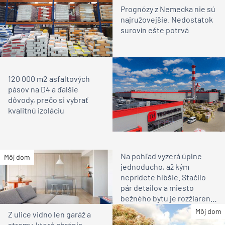
Prognózy z Nemecka nie sú
najružovejšie. Nedostatok
surovín ešte potrvá
120 000 m2 asfaltových
pásov na D4 a ďalšie
dôvody, prečo si vybrať
kvalitnú izoláciu
Na pohľad vyzerá úplne
Môj dom
jednoducho, až kým
neprídete hlbšie. Stačilo
pár detailov a miesto
bežného bytu je rozžiarené
bývanie pre rodinu
Môj dom
Z ulice vidno len garáž a
stromy, ktoré chránia