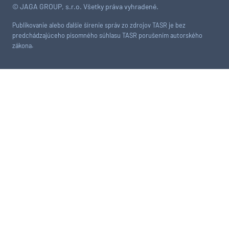
© JAGA GROUP, s.r.o. Všetky práva vyhradené.
Publikovanie alebo ďalšie šírenie správ zo zdrojov TASR je bez
predchádzajúceho písomného súhlasu TASR porušením autorského
zákona.