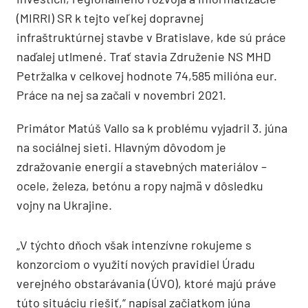
(MIRRI) SR k tejto veľkej dopravnej
infraštruktúrnej stavbe v Bratislave, kde sú práce
naďalej utlmené. Trať stavia Združenie NS MHD
Petržalka v celkovej hodnote 74,585 milióna eur.
Práce na nej sa začali v novembri 2021.
Primátor Matúš Vallo sa k problému vyjadril 3. júna
na sociálnej sieti. Hlavným dôvodom je
zdražovanie energií a stavebných materiálov –
ocele, železa, betónu a ropy najmä v dôsledku
vojny na Ukrajine.
„V týchto dňoch však intenzívne rokujeme s
konzorciom o využití nových pravidiel Úradu
verejného obstarávania (ÚVO), ktoré majú práve
túto situáciu riešiť,“ napísal začiatkom júna