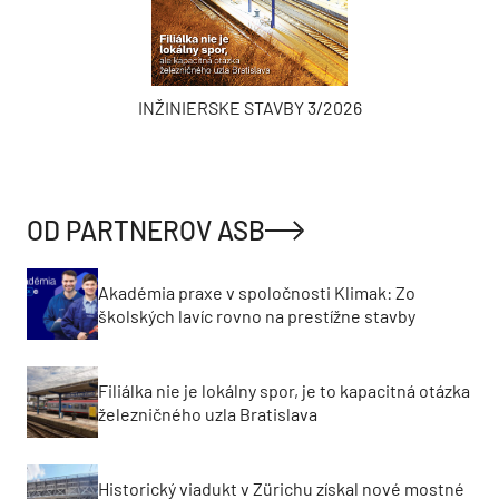
INŽINIERSKE STAVBY 3/2026
OD PARTNEROV ASB
Akadémia praxe v spoločnosti Klimak: Zo
školských lavíc rovno na prestížne stavby
Filiálka nie je lokálny spor, je to kapacitná otázka
železničného uzla Bratislava
Historický viadukt v Zürichu získal nové mostné