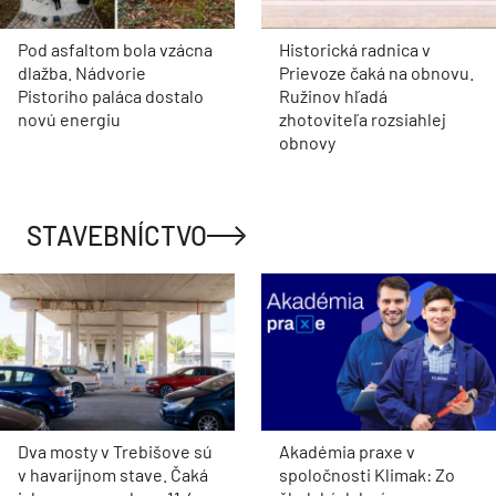
Pod asfaltom bola vzácna
Historická radnica v
dlažba. Nádvorie
Prievoze čaká na obnovu.
Pistoriho paláca dostalo
Ružinov hľadá
novú energiu
zhotoviteľa rozsiahlej
obnovy
STAVEBNÍCTVO
Dva mosty v Trebišove sú
Akadémia praxe v
v havarijnom stave. Čaká
spoločnosti Klimak: Zo