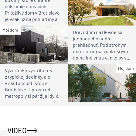
súkromie domácich.
Príťažlivý dom v Bratislave
je však už na pohľad iný ako
susedia
Môj dom
Drevodom na Devíne sa
jednoducho nedá
prehliadnuť. Pod strohým
exteriérom sa však skrýva
úplne iné vnútro, ako by ste
čakali
Môj dom
Vyzerá ako vystrihnutý
z typickej dedinky, ale
v skutočnosti stojí v
Bratislave. Uprostred
metropoly si pár žije idylku
ako na vidieku
VIDEO