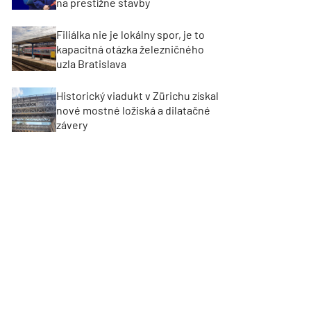
na prestížne stavby
Filiálka nie je lokálny spor, je to
kapacitná otázka železničného
uzla Bratislava
Historický viadukt v Zürichu získal
nové mostné ložiská a dilatačné
závery