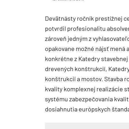
Devätnásty ročník prestížnej c
potvrdil profesionalitu absolve
zároveň jedným z vyhlasovateľo
opakovane možné nájsť mená ab
konkrétne z Katedry stavebnej
drevených konštrukcií, Katedr
konštrukcií a mostov. Stavba r
kvality komplexnej realizácie 
systému zabezpečovania kvality
dosiahnutia európskych štand