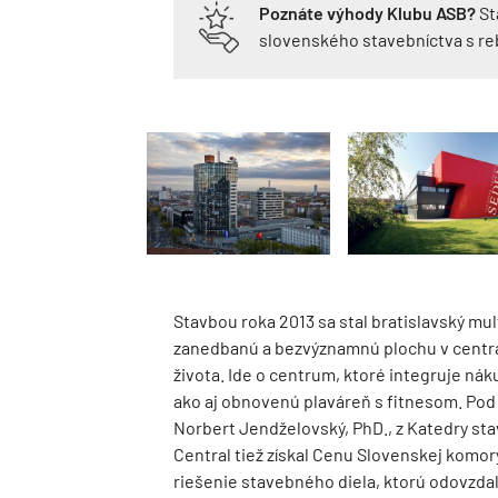
Poznáte výhody Klubu ASB?
St
slovenského stavebníctva s r
Stavbou roka 2013 sa stal bratislavský mu
zanedbanú a bezvýznamnú plochu v centr
života. Ide o centrum, ktoré integruje ná
ako aj obnovenú plaváreň s fitnesom. Pod 
Norbert Jendželovský, PhD., z Katedry st
Central tiež získal Cenu Slovenskej komory
riešenie stavebného diela, ktorú odovzdal