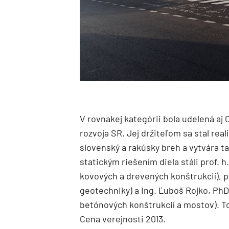
V rovnakej kategórii bola udelená aj 
rozvoja SR. Jej držiteľom sa stal rea
slovenský a rakúsky breh a vytvára ta
statickým riešením diela stáli prof. h.
kovových a drevených konštrukcií), p
geotechniky) a Ing. Ľuboš Rojko, PhD
betónových konštrukcií a mostov). To
Cena verejnosti 2013.