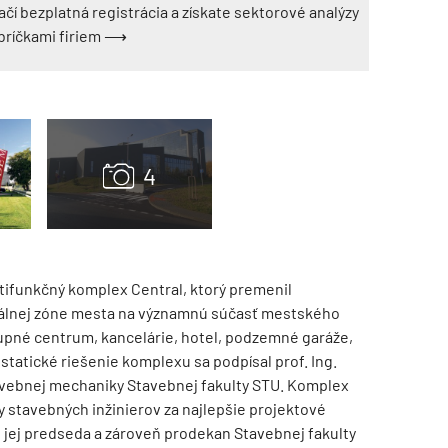
ačí bezplatná registrácia a získate sektorové analýzy
ebríčkami firiem ⟶
TZB HAUSTECHNIK 3/2026
ltifunkčný komplex Central, ktorý premenil
álnej zóne mesta na významnú súčasť mestského
kupné centrum, kancelárie, hotel, podzemné garáže,
statické riešenie komplexu sa podpísal prof. Ing.
avebnej mechaniky Stavebnej fakulty STU. Komplex
 stavebných inžinierov za najlepšie projektové
 jej predseda a zároveň prodekan Stavebnej fakulty