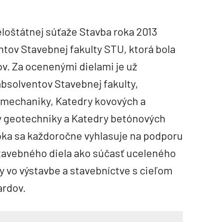
eloštátnej súťaže Stavba roka 2013
ntov Stavebnej fakulty STU, ktorá bola
v. Za ocenenými dielami je už
solventov Stavebnej fakulty,
 mechaniky, Katedry kovových a
y geotechniky a Katedry betónových
oka sa každoročne vyhlasuje na podporu
stavebného diela ako súčasť uceleného
 vo výstavbe a stavebníctve s cieľom
ardov.