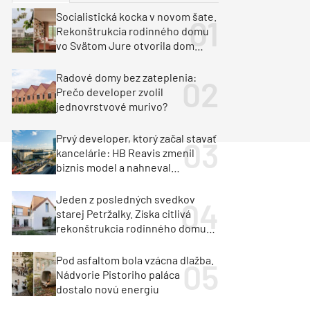
y
Klimatizácia a vetranie
Socialistická kocka v novom šate.
urz Milan Murcka
Rekonštrukcia rodinného domu
vo Svätom Jure otvorila dom
krajine aj svetlu
Radové domy bez zateplenia:
Prečo developer zvolil
jednovrstvové murivo?
Prvý developer, ktorý začal stavať
kancelárie: HB Reavis zmenil
biznis model a nahneval
investorov
Jeden z posledných svedkov
starej Petržalky. Získa citlivá
rekonštrukcia rodinného domu
cenu za architektúru?
Pod asfaltom bola vzácna dlažba.
Nádvorie Pistoriho paláca
dostalo novú energiu