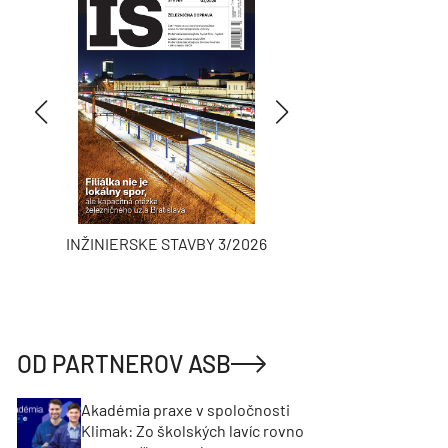
INŽINIERSKE STAVBY 3/2026
ASB
OD PARTNEROV ASB
Akadémia praxe v spoločnosti
Klimak: Zo školských lavíc rovno