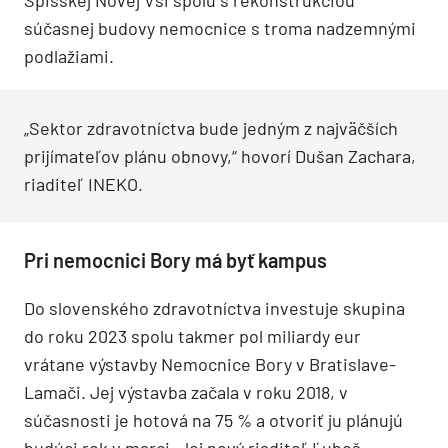
Spišskej Novej Vsi spolu s rekonštrukciou
súčasnej budovy nemocnice s troma nadzemnými
podlažiami.
„Sektor zdravotníctva bude jedným z najväčších
prijímateľov plánu obnovy,“ hovorí Dušan Zachara,
riaditeľ INEKO.
Pri nemocnici Bory má byť kampus
Do slovenského zdravotníctva investuje skupina
do roku 2023 spolu takmer pol miliardy eur
vrátane výstavby Nemocnice Bory v Bratislave-
Lamači. Jej výstavba začala v roku 2018, v
súčasnosti je hotová na 75 % a otvoriť ju plánujú