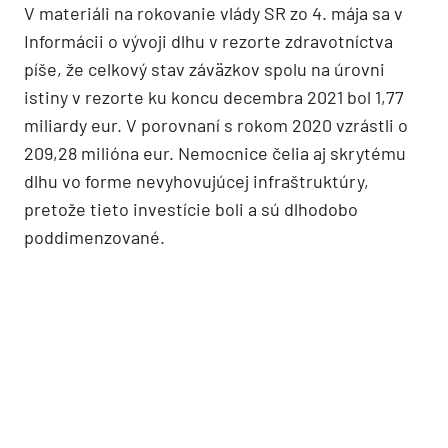
V materiáli na rokovanie vlády SR zo 4. mája sa v
Informácii o vývoji dlhu v rezorte zdravotníctva
píše, že celkový stav záväzkov spolu na úrovni
istiny v rezorte ku koncu decembra 2021 bol 1,77
miliardy eur. V porovnaní s rokom 2020 vzrástli o
209,28 milióna eur. Nemocnice čelia aj skrytému
dlhu vo forme nevyhovujúcej infraštruktúry,
pretože tieto investície boli a sú dlhodobo
poddimenzované.