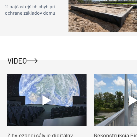
11 najčastejších chýb pri
ochrane základov domu
VIDEO
Z hviezdnej sály je digitálny
Rekonštrukcia Bi