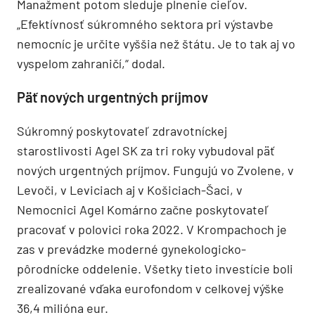
Manažment potom sleduje plnenie cieľov.
„Efektívnosť súkromného sektora pri výstavbe
nemocníc je určite vyššia než štátu. Je to tak aj vo
vyspelom zahraničí,“ dodal.
Päť nových urgentných príjmov
Súkromný poskytovateľ zdravotníckej
starostlivosti Agel SK za tri roky vybudoval päť
nových urgentných príjmov. Fungujú vo Zvolene, v
Levoči, v Leviciach aj v Košiciach-Šaci, v
Nemocnici Agel Komárno začne poskytovateľ
pracovať v polovici roka 2022. V Krompachoch je
zas v prevádzke moderné gynekologicko-
pôrodnícke oddelenie. Všetky tieto investície boli
zrealizované vďaka eurofondom v celkovej výške
36,4 milióna eur.