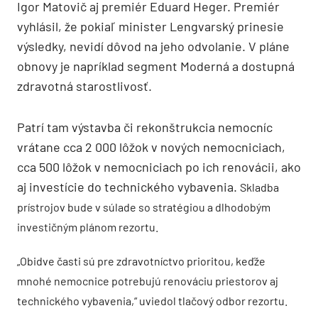
Igor Matovič aj premiér Eduard Heger. Premiér
vyhlásil, že pokiaľ minister Lengvarský prinesie
výsledky, nevidí dôvod na jeho odvolanie. V pláne
obnovy je napríklad segment Moderná a dostupná
zdravotná starostlivosť.
Patrí tam výstavba či rekonštrukcia nemocníc
vrátane cca 2 000 lôžok v nových nemocniciach,
cca 500 lôžok v nemocniciach po ich renovácii, ako
aj investície do technického vybavenia.
Skladba
prístrojov bude v súlade so stratégiou a dlhodobým
investičným plánom rezortu.
„Obidve časti sú pre zdravotníctvo prioritou, keďže
mnohé nemocnice potrebujú renováciu priestorov aj
technického vybavenia,“ uviedol tlačový odbor rezortu.