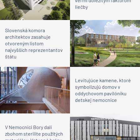
veľmi dôležitým faktorom
liečby
Slovenská komora
architektov zasahuje
otvoreným listom
najvyšších reprezentantov
štátu
Levitujúce kamene, ktoré
symbolizujú domov v
oddychovom pavilóniku
detskej nemocnice
V Nemocnici Bory dali
zbohom sterilite použitých