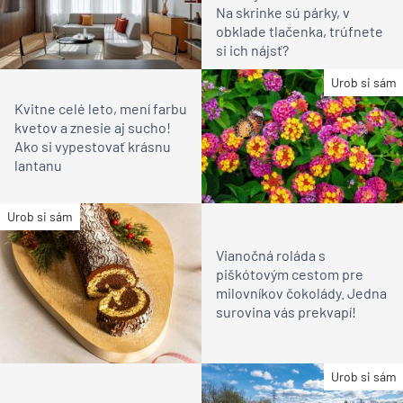
Na skrinke sú párky, v
obklade tlačenka, trúfnete
si ich nájsť?
Urob si sám
Kvitne celé leto, mení farbu
kvetov a znesie aj sucho!
Ako si vypestovať krásnu
lantanu
Urob si sám
Vianočná roláda s
piškótovým cestom pre
milovníkov čokolády. Jedna
surovina vás prekvapí!
Urob si sám