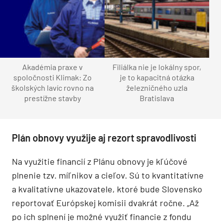
Akadémia praxe v
Filiálka nie je lokálny spor,
spoločnosti Klimak: Zo
je to kapacitná otázka
školských lavíc rovno na
železničného uzla
prestížne stavby
Bratislava
Plán obnovy využije aj rezort spravodlivosti
Na využitie financií z Plánu obnovy je kľúčové
plnenie tzv. míľnikov a cieľov. Sú to kvantitatívne
a kvalitatívne ukazovatele, ktoré bude Slovensko
reportovať Európskej komisii dvakrát ročne. „Až
po ich splnení je možné využiť financie z fondu