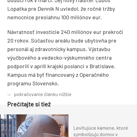
budúci rok v marci. Jej nový riaditeľ Ľuboš
Lopatka pre Denník N uviedol, že ročné tržby
nemocnice presiahnu 100 miliónov eur.
Návratnosť investície 240 miliónov eur prekročí
20 rokov. Súčasťou areálu bude ubytovňa pre
personál aj zdravotnícky kampus. Výstavbu
výučbového a vedecko-výskumného centra
podporili v apríli krajskí poslanci v Bratislave.
Kampus má byť financovaný z Operačného
programu Slovensko.
Prečítajte si tiež
Levitujúce kamene, ktoré
symbolizujú domov v