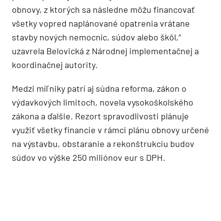
obnovy, z ktorých sa následne môžu financovať
všetky vopred naplánované opatrenia vrátane
stavby nových nemocníc, súdov alebo škôl,“
uzavrela Belovická z Národnej implementačnej a
koordinačnej autority.
Medzi míľniky patrí aj súdna reforma, zákon o
výdavkových limitoch, novela vysokoškolského
zákona a ďalšie. Rezort spravodlivosti plánuje
využiť všetky financie v rámci plánu obnovy určené
na výstavbu, obstaranie a rekonštrukciu budov
súdov vo výške 250 miliónov eur s DPH.