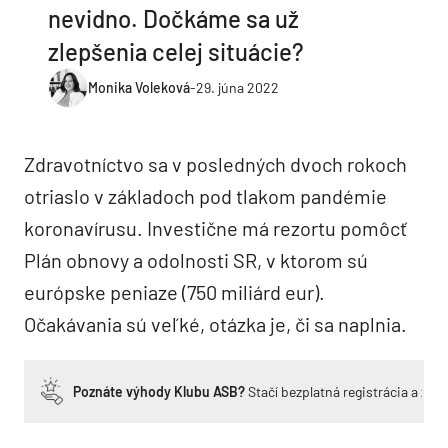
nevidno. Dočkáme sa už
zlepšenia celej situácie?
Monika Voleková
-
29. júna 2022
Zdravotníctvo sa v posledných dvoch rokoch
otriaslo v základoch pod tlakom pandémie
koronavírusu. Investične má rezortu pomôcť
Plán obnovy a odolnosti SR, v ktorom sú
európske peniaze (750 miliárd eur).
Očakávania sú veľké, otázka je, či sa naplnia.
Poznáte výhody Klubu ASB?
Stačí bezplatná registrácia a zí