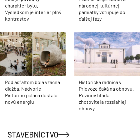
charakter bytu.
národnej kultúrnej
Výsledkom je interiér plný
pamiatky vstupuje do
kontrastov
ďalšej fázy
Pod asfaltom bola vzácna
Historická radnica v
dlažba. Nádvorie
Prievoze čaká na obnovu.
Pistoriho paláca dostalo
Ružinov hľadá
novú energiu
zhotoviteľa rozsiahlej
obnovy
STAVEBNÍCTVO