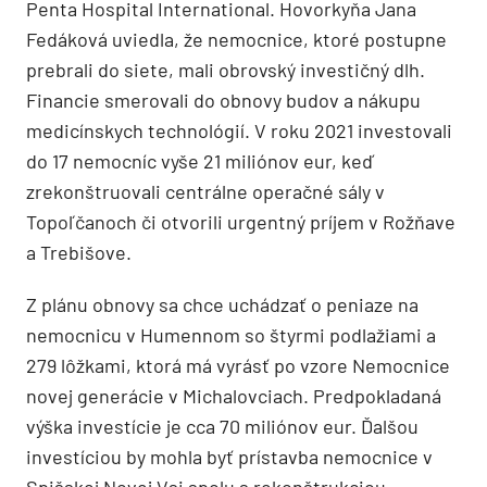
Penta Hospital International. Hovorkyňa Jana
Fedáková uviedla, že nemocnice, ktoré postupne
prebrali do siete, mali obrovský investičný dlh.
Financie smerovali do obnovy budov a nákupu
medicínskych technológií. V roku 2021 investovali
do 17 nemocníc vyše 21 miliónov eur, keď
zrekonštruovali centrálne operačné sály v
Topoľčanoch či otvorili urgentný príjem v Rožňave
a Trebišove.
Z plánu obnovy sa chce uchádzať o peniaze na
nemocnicu v Humennom so štyrmi podlažiami a
279 lôžkami, ktorá má vyrásť po vzore Nemocnice
novej generácie v Michalovciach. Predpokladaná
výška investície je cca 70 miliónov eur. Ďalšou
investíciou by mohla byť prístavba nemocnice v