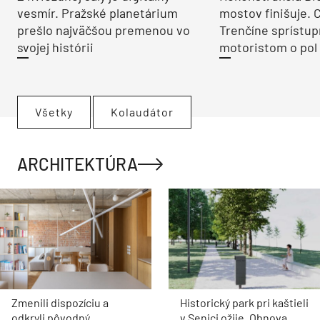
vesmír. Pražské planetárium
mostov finišuje. 
prešlo najväčšou premenou vo
Trenčíne sprístup
svojej histórii
motoristom o pol 
Všetky
Kolaudátor
ARCHITEKTÚRA
Zmenili dispozíciu a
Historický park pri kaštieli
odkryli pôvodný
v Senici ožije. Obnova