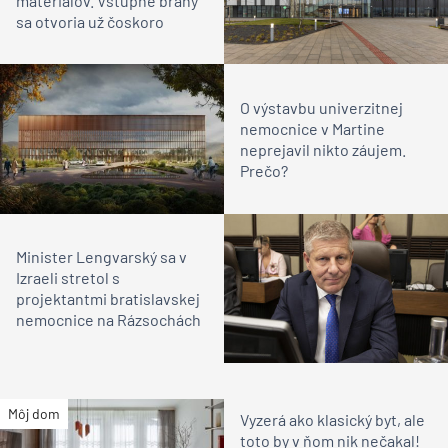
materiálov. Vstupné brány
sa otvoria už čoskoro
O výstavbu univerzitnej
nemocnice v Martine
neprejavil nikto záujem.
Prečo?
Minister Lengvarský sa v
Izraeli stretol s
projektantmi bratislavskej
nemocnice na Rázsochách
Môj dom
Vyzerá ako klasický byt, ale
toto by v ňom nik nečakal!