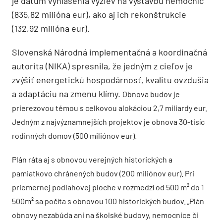
je dátum vyhlásenia výziev na výstavbu nemocníc
(835,82 milióna eur), ako aj ich rekonštrukcie
(132,92 milióna eur).
Slovenská Národná implementačná a koordinačná
autorita (NIKA) spresnila, že jedným z cieľov je
zvýšiť energetickú hospodárnosť, kvalitu ovzdušia
a adaptáciu na zmenu klímy.
Obnova budov je
prierezovou témou s celkovou alokáciou 2,7 miliardy eur.
Jedným z najvýznamnejších projektov je obnova 30-tisíc
rodinných domov (500 miliónov eur).
Plán ráta aj s obnovou verejných historických a
pamiatkovo chránených budov (200 miliónov eur). Pri
priemernej podlahovej ploche v rozmedzí od 500 m² do 1
500m² sa počíta s obnovou 100 historických budov. „Plán
obnovy nezabúda ani na školské budovy, nemocnice či