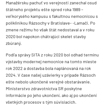
Manažérsku pachuť vo verejnosti zanechal osud
štátneho projektu ešte spred roka 1989 –
veľkorysého kampusu s fakultnou nemocnicou s
poliklinikou Rázsochy v Bratislave- -Lamači. Po
zmene režimu ho však štát nedostaval a v roku
2020 bol napokon chátrajúci skelet stavby
zbúraný.
Podľa správy SITA z roku 2020 bol odhad termínu
výstavby modernej nemocnice na tomto mieste
rok 2022 a dostavba bola naplánovaná na rok
2024. V čase našej uzávierky v prípade Rázsoch
ešte nebolo ukončené verejné obstarávanie.
Ministerstvo zdravotníctva SR poskytne
informácie po jeho ukončení, ako aj po ukončení
všetkých procesov s tým súvisiacich.