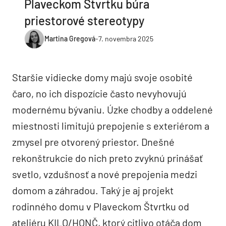
Plaveckom Štvrtku búra
priestorové stereotypy
Martina Gregová
-
7. novembra 2025
Staršie vidiecke domy majú svoje osobité
čaro, no ich dispozície často nevyhovujú
modernému bývaniu. Úzke chodby a oddelené
miestnosti limitujú prepojenie s exteriérom a
zmysel pre otvorený priestor. Dnešné
rekonštrukcie do nich preto zvyknú prinášať
svetlo, vzdušnosť a nové prepojenia medzi
domom a záhradou. Taký je aj projekt
rodinného domu v Plaveckom Štvrtku od
ateliéru KILO/HONČ, ktorý citlivo otáča dom