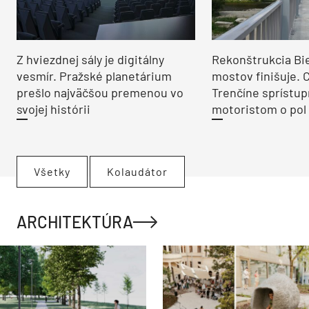
Z hviezdnej sály je digitálny
Rekonštrukcia Bi
vesmír. Pražské planetárium
mostov finišuje. 
prešlo najväčšou premenou vo
Trenčíne sprístup
svojej histórii
motoristom o pol 
Všetky
Kolaudátor
ARCHITEKTÚRA