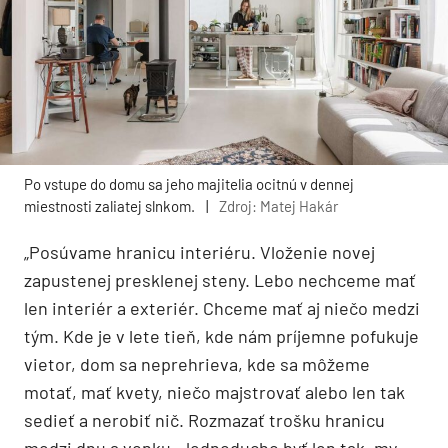
Po vstupe do domu sa jeho majitelia ocitnú v dennej
miestnosti zaliatej slnkom.
|
Zdroj: Matej Hakár
„Posúvame hranicu interiéru. Vloženie novej
zapustenej presklenej steny. Lebo nechceme mať
len interiér a exteriér. Chceme mať aj niečo medzi
tým. Kde je v lete tieň, kde nám príjemne pofukuje
vietor, dom sa neprehrieva, kde sa môžeme
motať, mať kvety, niečo majstrovať alebo len tak
sedieť a nerobiť nič. Rozmazať trošku hranicu
medzi dnu a vonku. Jednoducho byť len tak, my,