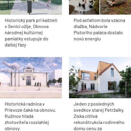
Historický park pri kaštieli
Pod asfaltom bola vzácna
v Senici ožije. Obnova
dlažba. Nádvorie
národnej kultúrnej
Pistoriho paláca dostalo
pamiatky vstupuje do
novú energiu
ďalšej fázy
Historická radnica v
Jeden z posledných
Prievoze čaká na obnovu.
svedkov starej Petržalky.
Ružinov hľadá
Získa citlivá
zhotoviteľa rozsiahlej
rekonštrukcia rodinného
obnovy
domu cenu za