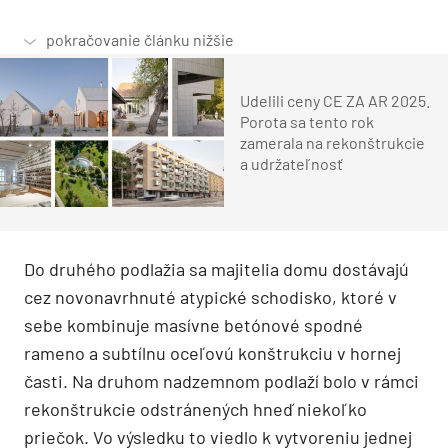
Udelili ceny CE ZA AR 2025.
Porota sa tento rok
zamerala na rekonštrukcie
a udržateľnosť
Do druh
é
ho podlažia sa majitelia domu dostávajú
cez novonavrhnut
é
atypick
é
schodisko, ktor
é
v
sebe kombinuje masívne bet
ó
nov
é
spodn
é
rameno a subt
ílnu oceľovú konštrukciu v hornej
časti. Na druhom nadzemnom podlaží bolo v rámci
rekonštrukcie odstrá
nen
ých hneď niekoľko
priečok. Vo výsledku to viedlo k vytvoreniu jednej