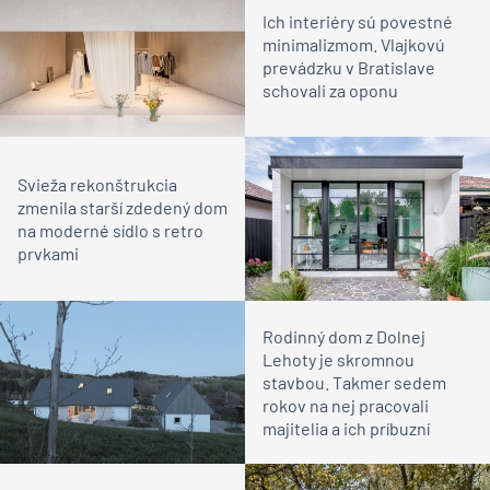
Ich interiéry sú povestné
minimalizmom. Vlajkovú
prevádzku v Bratislave
schovali za oponu
Svieža rekonštrukcia
zmenila starší zdedený dom
na moderné sídlo s retro
prvkami
Rodinný dom z Dolnej
Lehoty je skromnou
stavbou. Takmer sedem
rokov na nej pracovali
majitelia a ich príbuzní