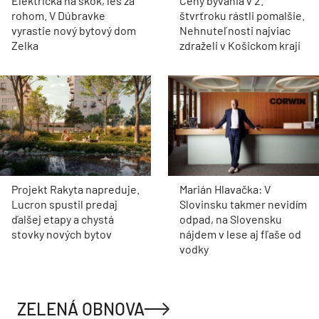
Električka na skok, les za
Ceny bývania v 2.
rohom. V Dúbravke
štvrťroku rástli pomalšie.
vyrastie nový bytový dom
Nehnuteľnosti najviac
Zelka
zdraželi v Košickom kraji
Projekt Rakyta napreduje.
Marián Hlavačka: V
Lucron spustil predaj
Slovinsku takmer nevidím
ďalšej etapy a chystá
odpad, na Slovensku
stovky nových bytov
nájdem v lese aj fľaše od
vodky
ZELENÁ OBNOVA