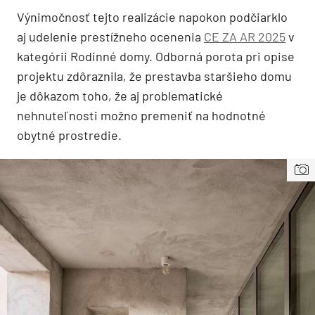
Vý
nimo
čnosť tejto realizácie napokon podčiarklo
aj udelenie prestížneho ocenenia
CE ZA AR 2025
v
kateg
ó
rii Rodinn
é
domy. Odborná porota pri opise
projektu zdôraznila, že prestavba staršieho domu
je dôkazom toho, že aj problematick
é
nehnuteľnosti možno premeniť na hodnotn
é
obytn
é
prostredie.