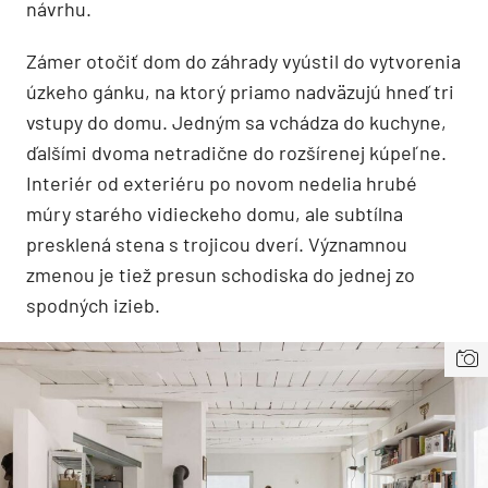
návrhu.
Zámer otočiť dom do záhrady vyústil do vytvorenia
úzkeho gánku, na ktorý priamo nadväzujú hneď tri
vstupy do domu. Jedným sa vchádza do kuchyne,
ďalšími dvoma netradične do rozšírenej kúpeľne.
Interiér od exteriéru po novom nedelia hrubé
múry starého vidieckeho domu, ale subtílna
presklená stena s trojicou dverí. Významnou
zmenou je tiež presun schodiska do jednej zo
spodných izieb.