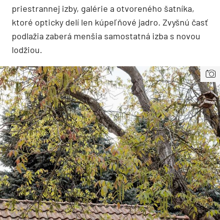
priestrannej izby, galérie a otvoreného šatníka,
ktoré opticky delí
len k
úpeľňov
é
jadro. Zvyšnú časť
podlažia zaberá menšia samostatná izba s novou
lodžiou.