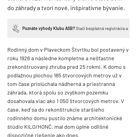
do záhrady a tvorí nové, inšpiratívne bývanie.
Poznáte výhody Klubu ASB?
Stačí bezplatná registrácia a zí
Rodinný dom v Plaveckom Štvrtku bol postavený v
roku 1926 a následne kompletne a nešťastne
zrekonš
truovan
ý zhruba pred 25 rokmi. K domu s
podlažnou plochou 165 štvorcový
ch
metrov
u
ž v
tom čase prislúchala ná
dhern
á a priestranná
záhrada, ktorá spolu so zvyškom pozemku
dosahovala viac ako 1 050 štvorcových
metrov
. V
čase, keď sa do rekonštrukcie staršieho
rodinn
é
ho domu pustilo známe architektonické
štú
dio KILO/HON
Č, mal dom úplne odlišn
é
dispozičn
é
riešenie ako dnes.