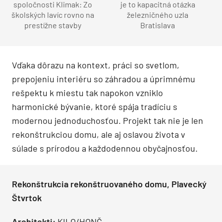
spoločnosti Klimak: Zo
je to kapacitná otázka
školských lavíc rovno na
železničného uzla
prestížne stavby
Bratislava
Vďaka dôrazu na kontext, práci so svetlom,
prepojeniu interi
é
ru so záhradou a úprimn
é
mu
rešpektu k miestu tak napokon vzniklo
harmonick
é
bývanie, ktor
é
spája tradíciu s
modernou jednoduchosťou. Projekt tak nie je len
rekonštrukciou domu, ale aj oslavou života v
súlade s prírodou a každodennou obyčajnosťou.
Rekon
štrukcia rekonš
truovan
é
ho domu, Plavecký
Štvrtok
Architekti:
KILO/HONČ