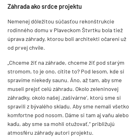
Záhrada ako srdce projektu
Nemenej dôležitou súčasťou rekonštrukcie
rodinného domu v Plaveckom Štvrtku bola tiež
úprava záhrady, ktorou boli architekti očarení už
od prvej chvíle.
„Chceme žiť na záhrade, chceme žiť pod starým
stromom, to je ono, cítite to? Pod lesom, kde si
spravíme niekedy saunu. Áno, až tam, aby sme
museli prejsť celú záhradu. Okolo zeleninovej
záhradky, okolo našej ,zašivárne‘, ktorú sme si
spravili z bývalého skladu. Aby sme nemali všetko
komfortne pod nosom. Dáme si tam aj vaňu alebo
kaďu, aby sme sa mohli otužovať,“ približujú
atmosféru záhrady autori projektu.