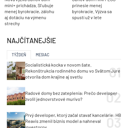
mini+ prichádza. Sľubuje
prinesie menej
menej byrokracie, zálohu
byrokracie. Výzva sa
aj dotáciu na výmenu
spustí už v lete
strechy
NAJČÍTANEJŠIE
TÝŽDEŇ
MESIAC
Socialistická kocka v novom šate.
Rekonštrukcia rodinného domu vo Svätom Jure
otvorila dom krajine aj svetlu
Radové domy bez zateplenia: Prečo developer
zvolil jednovrstvové murivo?
Prvý developer, ktorý začal stavať kancelárie: HB
Reavis zmenil biznis model a nahneval
investorov