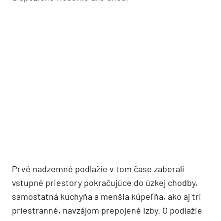
Prv
é
nadzemn
é
podlažie v tom čase zaberali
vstupn
é
priestory pokračujú
ce do
úzkej chodby,
samostatná kuchyňa a menšia kúpeľňa, ako aj tri
priestrann
é
, navzájom prepojen
é
izby. O podlažie