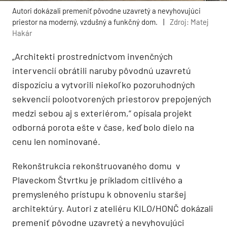
Autori dokázali premeniť pôvodne uzavretý a nevyhovujúci
priestor na moderný, vzdušný a funkčný dom.
|
Zdroj: Matej
Hakár
„Architekti prostredníctvom invenčných
intervencií
obr
átili naruby pôvodnú uzavretú
dispozíciu a vytvorili niekoľko pozoruhodných
sekvencií polootvorených priestorov prepojených
medzi sebou aj s exteri
é
rom,
“
opísala projekt
odborná
porota e
šte v čase, keď bolo dielo na
cenu len nominovan
é
.
Rekon
štrukcia rekonš
truovan
é
ho domu v
Plaveckom Štvrtku je príkladom citliv
é
ho a
premyslen
é
ho prístupu k obnoveniu staršej
architektúry. Autori z ateli
é
ru KILO/HON
Č dokázali
premeniť pôvodne uzavretý a nevyhovujúci