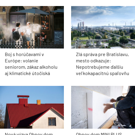
Boj s horúčavami v
Zlá správa pre Bratislavu,
Európe: volanie
mesto odkazuje:
seniorom, zákaz alkoholu
Nepotrebujeme ďalšiu
aj klimatické útočiská
veľkokapacitnú spaľovňu
Nová výzva Obnov dom
Obnov dom MINI PLUS