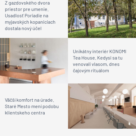
Z gazdovského dvora
priestor pre umenie.
Usadlosť Poriadie na
myjavských kopaniciach
dostala nový účel
Unikátny interiér KONOMI
Tea House. Kedysi sa tu
venovali vlasom, dnes
čajovým rituálom
Väčší komfort na úrade.
Staré Mesto mení podobu
klientskeho centra