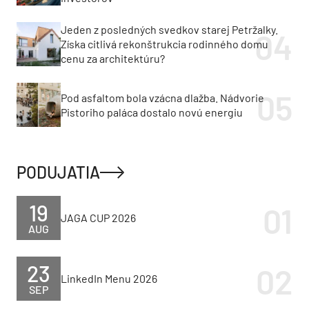
Jeden z posledných svedkov starej Petržalky.
Získa citlivá rekonštrukcia rodinného domu
cenu za architektúru?
Pod asfaltom bola vzácna dlažba. Nádvorie
Pistoriho paláca dostalo novú energiu
PODUJATIA
19
JAGA CUP 2026
AUG
23
LinkedIn Menu 2026
SEP