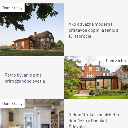
Dom z tehly
Ako odvážna moderná
prístavba doplnila tehlu z
18. storočia
Dom z tehly
Retro bývanie plné
prirodzeného svetla
Dom z tehly
Rekonštrukcia baníckeho
domčeka v Banskej
Štiavnici