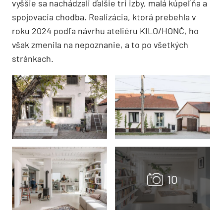
vyššie sa nachádzali ďalšie tri izby, malá kúpeľňa a
spojovacia chodba. Realizácia, ktorá prebehla v
roku 2024 podľa návrhu ateli
é
ru KILO/HON
Č, ho
však zmenila na nepoznanie, a to po všetkých
stránkach.