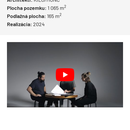
2
Plocha pozemku:
1 065 m
2
Podlažná plocha:
165 m
Realizácia:
2024