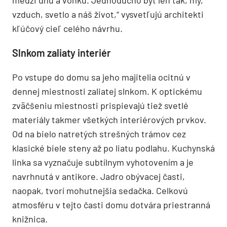
vzduch, svetlo a náš život,“ vysvetľujú architekti
kľúčový cieľ celého návrhu.
Slnkom zaliaty interiér
Po vstupe do domu sa jeho majitelia ocitnú v
dennej miestnosti zaliatej slnkom. K optickému
zväčšeniu miestnosti prispievajú tiež svetlé
materiály takmer všetkých interiérových prvkov.
Od na bielo natretých strešných trámov cez
klasické biele steny až po liatu podlahu. Kuchynská
linka sa vyznačuje subtílnym vyhotovením a je
navrhnutá v antikore. Jadro obývacej časti,
naopak, tvorí mohutnejšia sedačka. Celkovú
atmosféru v tejto časti domu dotvára priestranná
knižnica.