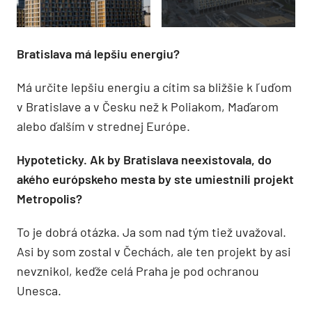
Bratislava má lepšiu energiu?
Má určite lepšiu energiu a cítim sa bližšie k ľuďom
v Bratislave a v Česku než k Poliakom, Maďarom
alebo ďalším v strednej Európe.
Hypoteticky. Ak by Bratislava neexistovala, do
akého európskeho mesta by ste umiestnili projekt
Metropolis?
To je dobrá otázka. Ja som nad tým tiež uvažoval.
Asi by som zostal v Čechách, ale ten projekt by asi
nevznikol, keďže celá Praha je pod ochranou
Unesca.