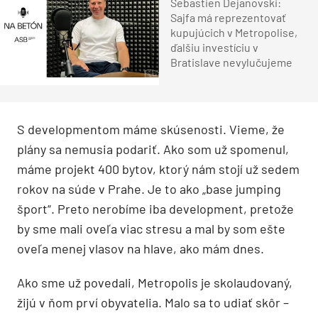
Sebastien Dejanovski:
Sajfa má reprezentovať
kupujúcich v Metropolise,
ďalšiu investíciu v
Bratislave nevylučujeme
S developmentom máme skúsenosti. Vieme, že
plány sa nemusia podariť. Ako som už spomenul,
máme projekt 400 bytov, ktorý nám stojí už sedem
rokov na súde v Prahe. Je to ako „base jumping
šport“. Preto nerobíme iba development, pretože
by sme mali oveľa viac stresu a mal by som ešte
oveľa menej vlasov na hlave, ako mám dnes.
Ako sme už povedali, Metropolis je skolaudovaný,
žijú v ňom prví obyvatelia. Malo sa to udiať skôr –