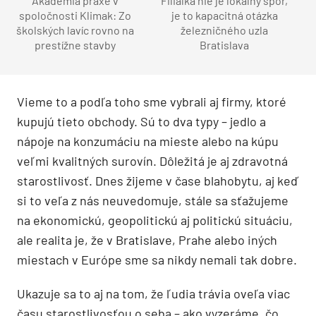
Akadémia praxe v
Filiálka nie je lokálny spor,
spoločnosti Klimak: Zo
je to kapacitná otázka
školských lavíc rovno na
železničného uzla
prestížne stavby
Bratislava
Vieme to a podľa toho sme vybrali aj firmy, ktoré
kupujú tieto obchody. Sú to dva typy – jedlo a
nápoje na konzumáciu na mieste alebo na kúpu
veľmi kvalitných surovín. Dôležitá je aj zdravotná
starostlivosť. Dnes žijeme v čase blahobytu, aj keď
si to veľa z nás neuvedomuje, stále sa sťažujeme
na ekonomickú, geopolitickú aj politickú situáciu,
ale realita je, že v Bratislave, Prahe alebo iných
miestach v Európe sme sa nikdy nemali tak dobre.
Ukazuje sa to aj na tom, že ľudia trávia oveľa viac
času starostlivosťou o seba – ako vyzeráme, čo