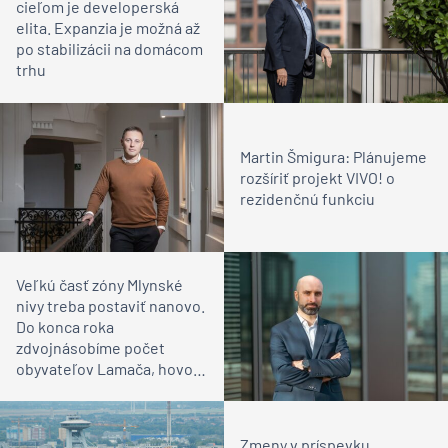
cieľom je developerská
elita. Expanzia je možná až
po stabilizácii na domácom
trhu
Martin Šmigura: Plánujeme
rozšíriť projekt VIVO! o
rezidenčnú funkciu
Veľkú časť zóny Mlynské
nivy treba postaviť nanovo.
Do konca roka
zdvojnásobíme počet
obyvateľov Lamača, hovorí
Juraj Nevolník
Zmeny v príspevku