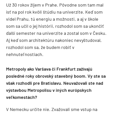
Už 30 rokov žijem v Prahe. Pôvodne som tam mal
ísť na pol rok kvôli štúdiu na univerzite. Keď som
videl Prahu, tú energiu a možnosti, a aj v škole
som sa učil o jej hist
ó
rii, rozhodol som sa ukončiť
ďalší semester na univerzite a zostal som v Česku.
Aj keď som architektúru nakoniec nevyštudoval,
rozhodol som sa, že budem robiť v
nehnuteľnostiach.
Metropoly ako Varšava či Frankfurt zažívajú
posledné roky obrovský stavebný boom. Vy ste sa
však rozhodli pre Bratislavu. Neuvažovali ste nad
výstavbou Metropolisu v iných európskych
veľkomestách?
V Nemecku určite nie. Zvažovali sme vstup na