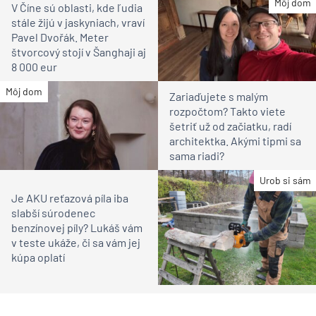
Môj dom
V Číne sú oblasti, kde ľudia
stále žijú v jaskyniach, vraví
Pavel Dvořák. Meter
štvorcový stojí v Šanghaji aj
8 000 eur
Môj dom
Zariaďujete s malým
rozpočtom? Takto viete
šetriť už od začiatku, radí
architektka. Akými tipmi sa
sama riadi?
Urob si sám
Je AKU reťazová píla iba
slabší súrodenec
benzínovej píly? Lukáš vám
v teste ukáže, či sa vám jej
kúpa oplatí