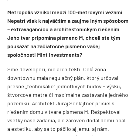
Metropolis vznikol medzi 100-metrovými vežami.
Nepatrí však k najväčším a zaujme iným spôsobom
– extravaganciou a architektonickým riešením.
Jeho tvar pripomína písmeno M, chceli ste tým
poukázať na začiatočné písmeno vašej
spoločnosti Mint Investments?
Sme developeri, nie architekti. Celá zóna
downtownu mala regulačný plán, ktorý určoval
presné „technikálie“ jednotlivých budov – výšku,
štvorcové metre či maximálne zastavanie jedného
pozemku. Architekt Juraj Sonlajtner prišiel s
riešením domu v tvare písmena M. Rešpektoval
všetky naše zadania, ale zároveň dodal domu obal
a estetiku, aby sa to páčilo aj jemu, aj nám.