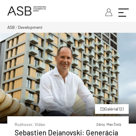
ASB
Development
Galéria
(12)
Rozhovor, Video
Zdroj: Max Čistý
Sebastien Dejanovski: Generácia