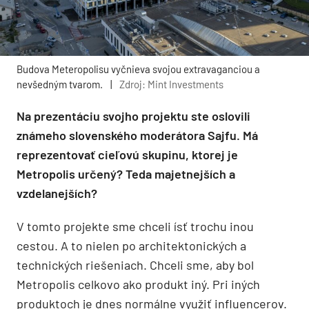
Budova Meteropolisu vyčnieva svojou extravaganciou a
nevšedným tvarom.
|
Zdroj: Mint Investments
Na prezentáciu svojho projektu ste oslovili
známeho slovenského moderátora Sajfu. Má
reprezentovať cieľovú skupinu, ktorej je
Metropolis určený? Teda majetnejších a
vzdelanejších?
V tomto projekte sme chceli ísť trochu inou
cestou. A to nielen po architektonických a
technických riešeniach. Chceli sme, aby bol
Metropolis celkovo ako produkt iný. Pri iných
produktoch je dnes normálne využiť influencerov.