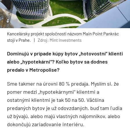
Kancelársky projekt spoločnosti názvom Main Point Pankrác
stojí v Prahe.
|
Zdroj: Mint Investments
Dominujú v prípade kúpy bytov „hotovostní“ klienti
alebo „hypotekárni“? Koľko bytov sa dodnes
predalo v Metropolise?
Sme takmer na úrovni 80 % predaja. Myslím si, že
pomer medzi „hypotekárnymi“ klientmi a
ostatnými klientmi je tak 50 na 50. Väčšina
predaných bytov je už odovzdaných, buď tam ľudia
už bývajú, alebo majú vlastných nájomníkov, alebo
dokončujú zariaďovanie interiéru.