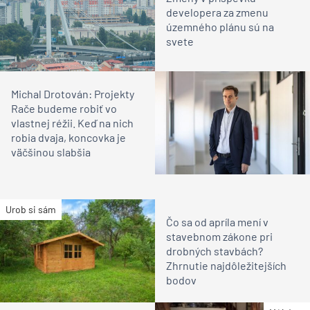
developera za zmenu
územného plánu sú na
svete
Michal Drotován: Projekty
Rače budeme robiť vo
vlastnej réžii. Keď na nich
robia dvaja, koncovka je
väčšinou slabšia
Urob si sám
Čo sa od apríla mení v
stavebnom zákone pri
drobných stavbách?
Zhrnutie najdôležitejších
bodov