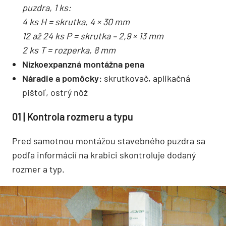
puzdra, 1 ks:
4 ks H = skrutka, 4 × 30 mm
12 až 24 ks P = skrutka – 2,9 × 13 mm
2 ks T = rozperka, 8 mm
Nízkoexpanzná montážna pena
Náradie a pomôcky:
skrutkovač, aplikačná
pištoľ, ostrý nôž
01 | Kontrola rozmeru a typu
Pred samotnou montážou stavebného puzdra sa
podľa informácií na krabici skontroluje dodaný
rozmer a typ.