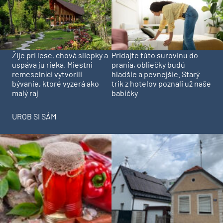
Pridajte túto surovinu do
Žije pri lese, chová sliepky a
prania, obliečky budú
uspáva ju rieka. Miestni
hladšie a pevnejšie. Starý
remeselníci vytvorili
trik z hotelov poznali už naše
bývanie, ktoré vyzerá ako
babičky
malý raj
UROB SI SÁM