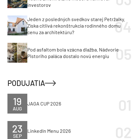
investorov
Jeden z posledných svedkov starej Petržalky.
Získa citlivá rekonštrukcia rodinného domu
cenu za architektúru?
Pod asfaltom bola vzácna dlažba. Nádvorie
Pistoriho paláca dostalo novú energiu
PODUJATIA
19
JAGA CUP 2026
AUG
23
LinkedIn Menu 2026
SEP