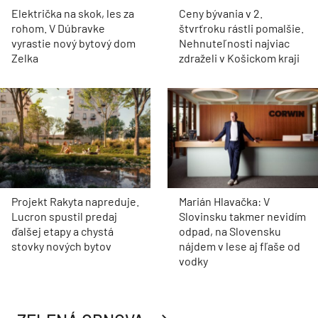
Električka na skok, les za
Ceny bývania v 2.
rohom. V Dúbravke
štvrťroku rástli pomalšie.
vyrastie nový bytový dom
Nehnuteľnosti najviac
Zelka
zdraželi v Košickom kraji
Projekt Rakyta napreduje.
Marián Hlavačka: V
Lucron spustil predaj
Slovinsku takmer nevidím
ďalšej etapy a chystá
odpad, na Slovensku
stovky nových bytov
nájdem v lese aj fľaše od
vodky