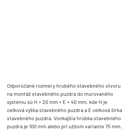
Odporúčané rozmery hrubého stavebného otvoru
na montáž stavebného puzdra do murovaného
systému sú H + 20 mm × E + 40 mm, kde H je
celková výška stavebného puzdra a E celková šírka
stavebného puzdra. Vonkajšia hrúbka stavebného
puzdra je 100 mm alebo pri užšom variante 75 mm.