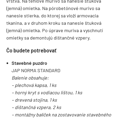
vrstva. Na tehlové murivo sa nanesie štuková
(jemná) omietka. Na pórobetónové murivo sa
nanesie stierka, do ktorej sa vloží armovacia
tkanina, a v druhom kroku sa nanesie štuková
(jemná) omietka. Po úprave muriva a vyschnutí
omietky sa demontujú dištančné vzpery.
Čo budete potrebovať
Stavebné puzdro
JAP NORMA STANDARD
Balenie obsahuje:
– plechová kapsa, 1 ks
– horný kryt s vodiacou lištou, 1 ks
– drevená stojina, 1 ks
– dištančná vzpera, 2 ks
– montážny balíček na zostavovanie stavebného