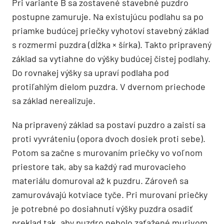
Pri variante B sa zostavené stavebné puzdro
postupne zamuruje. Na existujúcu podlahu sa po
priamke budúcej priečky vyhotoví stavebný základ
s rozmermi puzdra (dĺžka × šírka). Takto pripravený
základ sa vytiahne do výšky budúcej čistej podlahy.
Do rovnakej výšky sa upraví podlaha pod
protiľahlým dielom puzdra. V dvernom priechode
sa základ nerealizuje.
Na pripravený základ sa postaví puzdro a zaistí sa
proti vyvráteniu (opora dvoch dosiek proti sebe).
Potom sa začne s murovaním priečky vo voľnom
priestore tak, aby sa každý rad murovacieho
materiálu domuroval až k puzdru. Zároveň sa
zamurovávajú kotviace tyče. Pri murovaní priečky
je potrebné po dosiahnutí výšky puzdra osadiť
preklad tak, aby puzdro nebolo zaťažené murivom