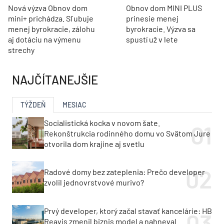
Nová výzva Obnov dom
Obnov dom MINI PLUS
mini+ prichádza. Sľubuje
prinesie menej
menej byrokracie, zálohu
byrokracie. Výzva sa
aj dotáciu na výmenu
spustí už v lete
strechy
NAJČÍTANEJŠIE
TÝŽDEŇ
MESIAC
Socialistická kocka v novom šate.
Rekonštrukcia rodinného domu vo Svätom Jure
otvorila dom krajine aj svetlu
Radové domy bez zateplenia: Prečo developer
zvolil jednovrstvové murivo?
Prvý developer, ktorý začal stavať kancelárie: HB
Reavis zmenil biznis model a nahneval