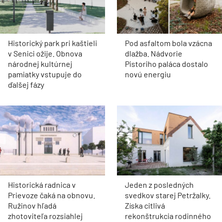
Historický park pri kaštieli
Pod asfaltom bola vzácna
v Senici ožije. Obnova
dlažba. Nádvorie
národnej kultúrnej
Pistoriho paláca dostalo
pamiatky vstupuje do
novú energiu
ďalšej fázy
Historická radnica v
Jeden z posledných
Prievoze čaká na obnovu.
svedkov starej Petržalky.
Ružinov hľadá
Získa citlivá
zhotoviteľa rozsiahlej
rekonštrukcia rodinného