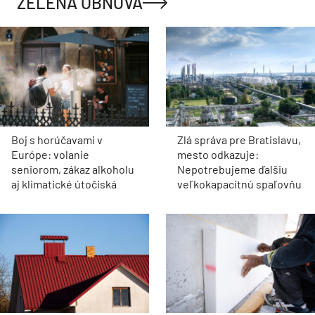
ZELENÁ OBNOVA
Boj s horúčavami v
Zlá správa pre Bratislavu,
Európe: volanie
mesto odkazuje:
seniorom, zákaz alkoholu
Nepotrebujeme ďalšiu
aj klimatické útočiská
veľkokapacitnú spaľovňu