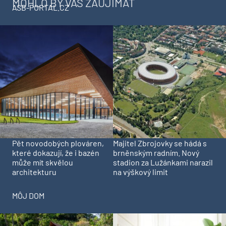
MOHLO BY VÁS ZAUJÍMAŤ
ASB-PORTAL.CZ
Pět novodobých plováren,
Majitel Zbrojovky se hádá s
které dokazují, že i bazén
brněnským radním. Nový
může mít skvělou
stadion za Lužánkami narazil
architekturu
na výškový limit
MÔJ DOM