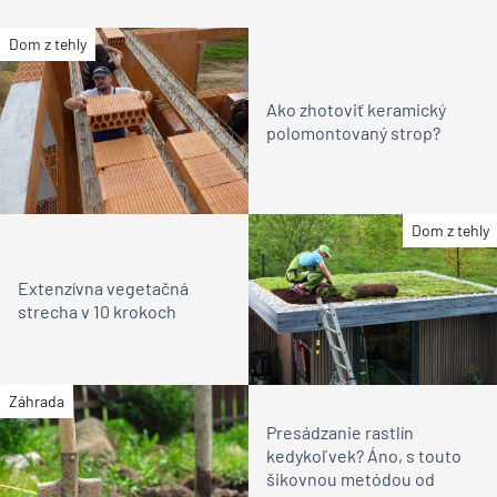
Dom z tehly
Ako zhotoviť keramický
polomontovaný strop?
Dom z tehly
Extenzívna vegetačná
strecha v 10 krokoch
Záhrada
Presádzanie rastlín
kedykoľvek? Áno, s touto
šikovnou metódou od