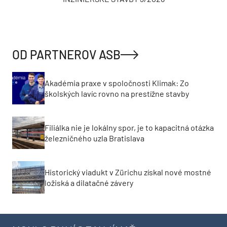
OD PARTNEROV ASB
Akadémia praxe v spoločnosti Klimak: Zo
školských lavíc rovno na prestížne stavby
Filiálka nie je lokálny spor, je to kapacitná otázka
železničného uzla Bratislava
Historický viadukt v Zürichu získal nové mostné
ložiská a dilatačné závery