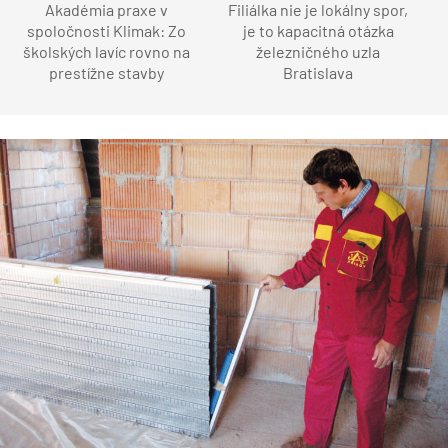
Akadémia praxe v
Filiálka nie je lokálny spor,
spoločnosti Klimak: Zo
je to kapacitná otázka
školských lavíc rovno na
železničného uzla
prestížne stavby
Bratislava