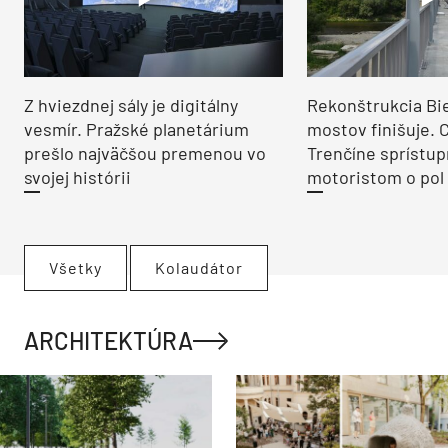
Z hviezdnej sály je digitálny
Rekonštrukcia Bi
vesmír. Pražské planetárium
mostov finišuje. 
prešlo najväčšou premenou vo
Trenčíne sprístup
svojej histórii
motoristom o pol 
Všetky
Kolaudátor
ARCHITEKTÚRA