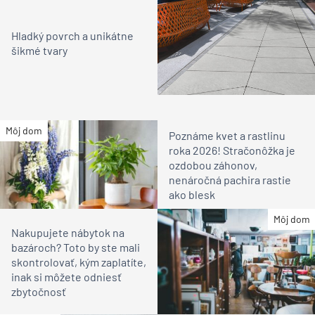
Hladký povrch a unikátne
šikmé tvary
Môj dom
Poznáme kvet a rastlinu
roka 2026! Stračonôžka je
ozdobou záhonov,
nenáročná pachira rastie
ako blesk
Môj dom
Nakupujete nábytok na
bazároch? Toto by ste mali
skontrolovať, kým zaplatíte,
inak si môžete odniesť
zbytočnosť