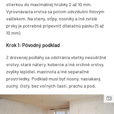
stierkou do maximálnej hrúbky 2 až 10 mm.
Vyrovnávacia vrstva sa potom odvzdušní ihlovým
valčekom. Na steny, stĺpy, nosníky a iné zvislé
prvky je potrebné pripevniť dilatačnú pásku (5 až
10 mm).
Krok 1: Pôvodný podklad
Z drevenej podlahy sa odstránia všetky nesúdržné
vrstvy, staré nátery, koberce a iné vrchné vrstvy,
zvyšky lepidiel, mastnota a iné separačné
prostriedky. Podklad musí byť nosný, nasiakavý,
suchý, čistý, bez voľných častí, prachu a pod.