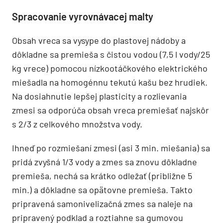
Spracovanie vyrovnávacej malty
Obsah vreca sa vysype do plastovej nádoby a
dôkladne sa premieša s čistou vodou (7,5 l vody/25
kg vrece) pomocou nízkootáčkového elektrického
miešadla na homogénnu tekutú kašu bez hrudiek.
Na dosiahnutie lepšej plasticity a rozlievania
zmesi sa odporúča obsah vreca premiešať najskôr
s 2/3 z celkového množstva vody.
Ihneď po rozmiešaní zmesi (asi 3 min. miešania) sa
pridá zvyšná 1/3 vody a zmes sa znovu dôkladne
premieša, nechá sa krátko odležať (približne 5
min.) a dôkladne sa opätovne premieša. Takto
pripravená samonivelizačná zmes sa naleje na
pripravený podklad a roztiahne sa gumovou