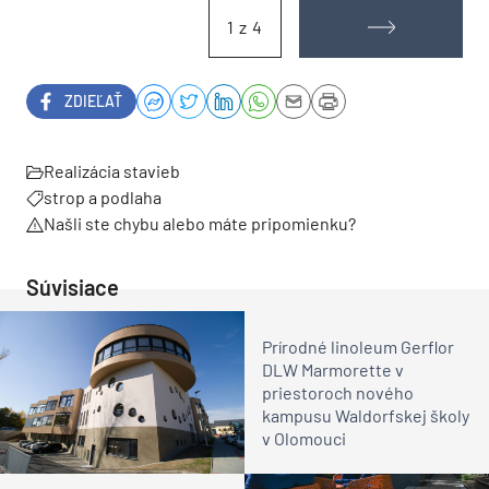
1 z 4
ZDIEĽAŤ
Realizácia stavieb
strop a podlaha
Našli ste chybu alebo máte pripomienku?
Súvisiace
Prírodné linoleum Gerflor
DLW Marmorette v
priestoroch nového
kampusu Waldorfskej školy
v Olomouci