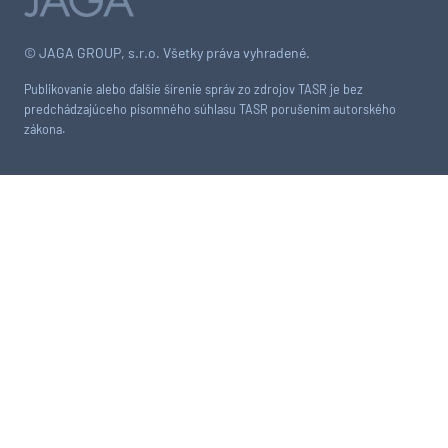
© JAGA GROUP, s.r.o. Všetky práva vyhradené.
Publikovanie alebo ďalšie šírenie správ zo zdrojov TASR je bez
predchádzajúceho písomného súhlasu TASR porušením autorského
zákona.