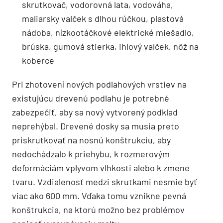
skrutkovač, vodorovná lata, vodováha,
maliarsky valček s dlhou rúčkou, plastová
nádoba, nízkootáčkové elektrické miešadlo,
brúska, gumová stierka, ihlový valček, nôž na
koberce
Pri zhotovení nových podlahových vrstiev na
existujúcu drevenú podlahu je potrebné
zabezpečiť, aby sa nový vytvorený podklad
neprehýbal. Drevené dosky sa musia preto
priskrutkovať na nosnú konštrukciu, aby
nedochádzalo k priehybu, k rozmerovým
deformáciám vplyvom vlhkosti alebo k zmene
tvaru. Vzdialenosť medzi skrutkami nesmie byť
viac ako 600 mm. Vďaka tomu vznikne pevná
konštrukcia, na ktorú možno bez problémov