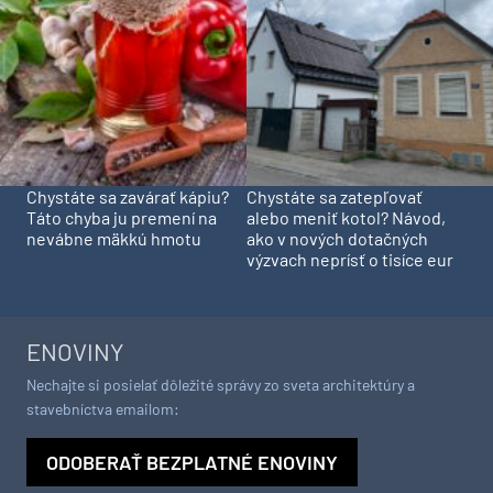
Chystáte sa zavárať kápiu?
Chystáte sa zatepľovať
Táto chyba ju premení na
alebo meniť kotol? Návod,
nevábne mäkkú hmotu
ako v nových dotačných
výzvach neprísť o tisíce eur
ENOVINY
Nechajte si posielať dôležité správy zo sveta architektúry a
stavebníctva emailom:
ODOBERAŤ BEZPLATNÉ ENOVINY