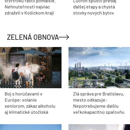
štvrťroku rástli pomalšie.
Lucron spustil predaj
Nehnuteľnosti najviac
ďalšej etapy a chystá
zdraželi v Košickom kraji
stovky nových bytov
ZELENÁ OBNOVA
Boj s horúčavami v
Zlá správa pre Bratislavu,
Európe: volanie
mesto odkazuje:
seniorom, zákaz alkoholu
Nepotrebujeme ďalšiu
aj klimatické útočiská
veľkokapacitnú spaľovňu