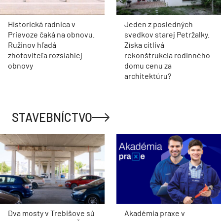
Historická radnica v
Jeden z posledných
Prievoze čaká na obnovu.
svedkov starej Petržalky.
Ružinov hľadá
Získa citlivá
zhotoviteľa rozsiahlej
rekonštrukcia rodinného
obnovy
domu cenu za
architektúru?
STAVEBNÍCTVO
Dva mosty v Trebišove sú
Akadémia praxe v