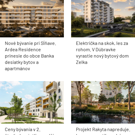
Nové bývanie pri Sĺňave.
Električka na skok, les za
Ardea Residence
rohom. V Dúbravke
prinesie do obce Banka
vyrastie nový bytový dom
desiatky bytov a
Zelka
apartmánov
Ceny bývania v 2.
Projekt Rakyta napreduje.