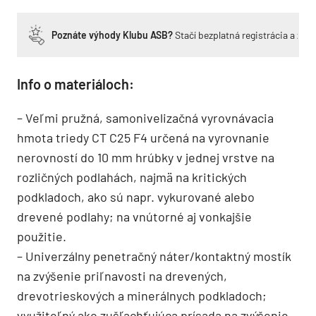
Poznáte výhody Klubu ASB?
Stačí bezplatná registrácia a zí
Info o materiáloch:
– Veľmi pružná, samonivelizačná vyrovnávacia
hmota triedy CT C25 F4 určená na vyrovnanie
nerovností do 10 mm hrúbky v jednej vrstve na
rozličných podlahách, najmä na kritických
podkladoch, ako sú napr. vykurované alebo
drevené podlahy; na vnútorné aj vonkajšie
použitie.
– Univerzálny penetračný náter/kontaktný mostík
na zvýšenie priľnavosti na drevených,
drevotrieskových a minerálnych podkladoch;
využiteľný ako zušľachťujúca prísada na zvýšenie