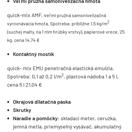
Veľmi pružná samonivelizačná hmota
quick-mix AMF, v
eľmi pružná samonivelizačná
2
vyrovnávacia hmota. Spotreba: približne 1,5 kg/m
(suchej malty, na 1 mm hrúbky vrstvy), papierové vrece, 25
kg, cena 14,74 €
Kontaktný mostík
quick- mix EMU penetračná elastická emulzia.
2
Spotreba: 0,1 až 0,2 l/m
, plastová nádoba 1 a 5 l,
cena 5 l 21,04 €
Okrajová dilatačná páska
Skrutky
Náradie a pomôcky:
skladací meter, ceruzka,
jemná metla, priemyselný vysávač, akumulačný