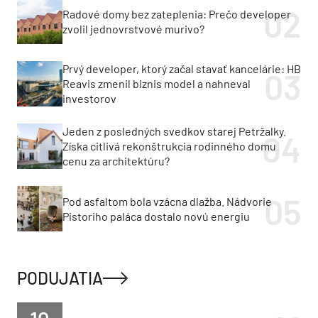
Radové domy bez zateplenia: Prečo developer
zvolil jednovrstvové murivo?
Prvý developer, ktorý začal stavať kancelárie: HB
Reavis zmenil biznis model a nahneval
investorov
Jeden z posledných svedkov starej Petržalky.
Získa citlivá rekonštrukcia rodinného domu
cenu za architektúru?
Pod asfaltom bola vzácna dlažba. Nádvorie
Pistoriho paláca dostalo novú energiu
PODUJATIA