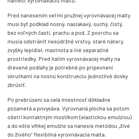
naniesť vyrovnávaciu maltu.
Pred nanesením veľmi pružnej vyrovnávacej malty
musí byť podklad nosný, nasiakavý, suchý, čistý,
bez voľných častí, prachu a pod. Z povrchu sa
musia odstrániť nesúdržné vrstvy, staré nátery,
zvyšky lepidiel, mastnota a iné separačné
prostriedky. Pred liatím vyrovnávacej malty na
drevené podlahy je potrebné po pripevnení
skrutkami na nosnú konštrukciu jednotlivé dosky
zbrúsiť.
Po prebrúsení sa celá miestnosť dôkladne
pozametá a povysáva. Vyrovnaná plocha sa potom
ošetrí kontaktným mostíkom (elastickou emulziou)
a do ešte vlhkej emulzie sa nanesie metódou „živé
do živého“ flexibilná vyrovnávacia malta.