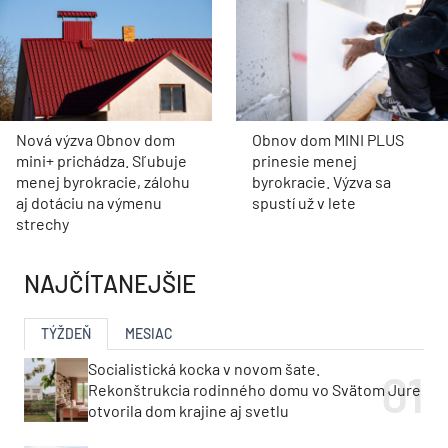
Nová výzva Obnov dom
Obnov dom MINI PLUS
mini+ prichádza. Sľubuje
prinesie menej
menej byrokracie, zálohu
byrokracie. Výzva sa
aj dotáciu na výmenu
spustí už v lete
strechy
NAJČÍTANEJŠIE
TÝŽDEŇ
MESIAC
Socialistická kocka v novom šate.
Rekonštrukcia rodinného domu vo Svätom Jure
otvorila dom krajine aj svetlu