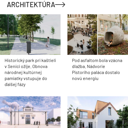
ARCHITEKTÚRA
Historický park pri kaštieli
Pod asfaltom bola vzácna
v Senici ožije. Obnova
dlažba. Nádvorie
národnej kultúrnej
Pistoriho paláca dostalo
pamiatky vstupuje do
novú energiu
ďalšej fázy