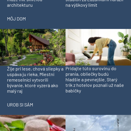
architekturu
na výškový limit
MÔJ DOM
Pridajte túto surovinu do
Žije pri lese, chová sliepky a
prania, obliečky budú
uspáva ju rieka. Miestni
hladšie a pevnejšie. Starý
remeselníci vytvorili
trik z hotelov poznali už naše
bývanie, ktoré vyzerá ako
babičky
malý raj
UROB SI SÁM