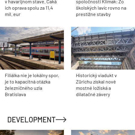
v havarijnom stave. Čaká
spoločnosti Klimak: Zo
ich oprava spolu za 11,4
školských lavíc rovno na
mil. eur
prestížne stavby
Filiálka nie je lokálny spor,
Historický viadukt v
je to kapacitná otázka
Zürichu získal nové
železničného uzla
mostné ložiská a
Bratislava
dilatačné závery
DEVELOPMENT