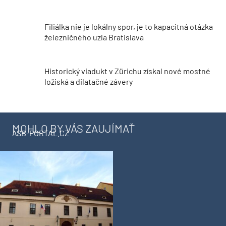
Filiálka nie je lokálny spor, je to kapacitná otázka
železničného uzla Bratislava
Historický viadukt v Zürichu získal nové mostné
ložiská a dilatačné závery
MOHLO BY VÁS ZAUJÍMAŤ
ASB-PORTAL.CZ