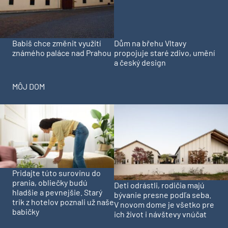
Babiš chce změnit využití
Dům na břehu Vltavy
známého paláce nad Prahou
propojuje staré zdivo, umění
a český design
MÔJ DOM
Pridajte túto surovinu do
prania, obliečky budú
Deti odrástli, rodičia majú
hladšie a pevnejšie. Starý
bývanie presne podľa seba.
trik z hotelov poznali už naše
V novom dome je všetko pre
babičky
ich život i návštevy vnúčat