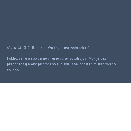
© JAGA GROUP, s.r.o. Všetky práva vyhradené.
Publikovanie alebo ďalšie šírenie správ zo zdrojov TASR je bez
predchádzajúceho písomného súhlasu TASR porušením autorského
zákona.