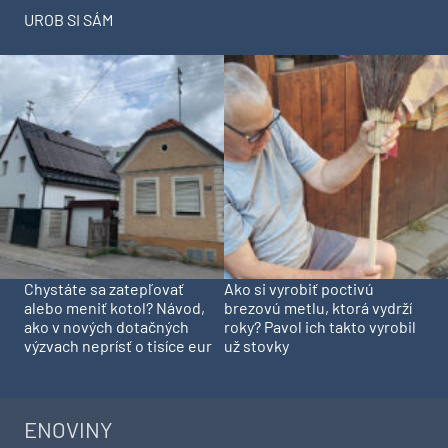
UROB SI SÁM
Chystáte sa zatepľovať
Ako si vyrobiť poctivú
alebo meniť kotol? Návod,
brezovú metlu, ktorá vydrží
ako v nových dotačných
roky? Pavol ich takto vyrobil
výzvach neprísť o tisíce eur
už stovky
ENOVINY