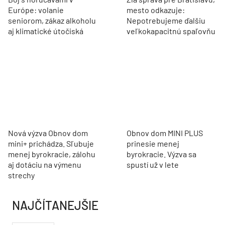
Európe: volanie
mesto odkazuje:
seniorom, zákaz alkoholu
Nepotrebujeme ďalšiu
aj klimatické útočiská
veľkokapacitnú spaľovňu
Nová výzva Obnov dom
Obnov dom MINI PLUS
mini+ prichádza. Sľubuje
prinesie menej
menej byrokracie, zálohu
byrokracie. Výzva sa
aj dotáciu na výmenu
spustí už v lete
strechy
NAJČÍTANEJŠIE