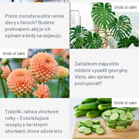
Urob si sám
Prečo monstera ešte nemá
diery v listoch? Budete
prekvapení, aký je ich
význam a kedy sa objavujú
Urob si sám
Začiatkom mája ešte
môžete vysadiť georgíny.
Viete, ako správne
postupovať?
Urob si sám
Tzatziki, raita a uhorkové
rolky – 3 osviežujúce
recepty s čerstvými
uhorkami, ktoré oživia leto