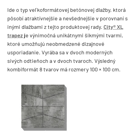
Ide o typ veľkoformátovej betónovej dlažby, ktorá
pôsobí atraktívnejšie a nevšednejšie v porovnaní s
inými dlažbami z tejto produktovej rady.
City® XL
trapez
j
e výnimočná unikátnymi šikmými tvarmi,
ktoré umožňujú neobmedzené dizajnové
usporiadanie. Vyrába sa v dvoch moderných
sivých odtieňoch a v dvoch tvaroch. Výsledný
kombiformát 8 tvarov má rozmery 100 × 100 cm.