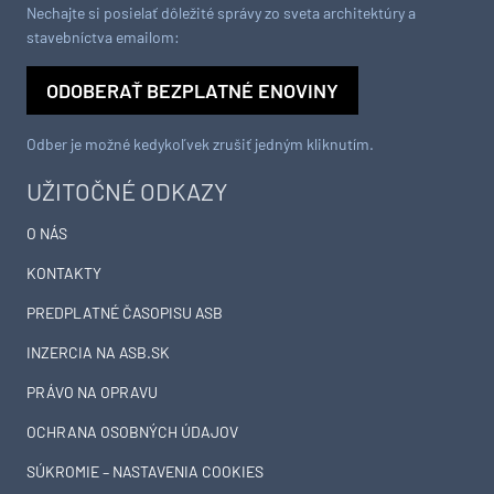
Nechajte si posielať dôležité správy zo sveta architektúry a
stavebníctva emailom:
ODOBERAŤ BEZPLATNÉ ENOVINY
Odber je možné kedykoľvek zrušiť jedným kliknutím.
UŽITOČNÉ ODKAZY
O NÁS
KONTAKTY
PREDPLATNÉ ČASOPISU ASB
INZERCIA NA ASB.SK
PRÁVO NA OPRAVU
OCHRANA OSOBNÝCH ÚDAJOV
SÚKROMIE – NASTAVENIA COOKIES