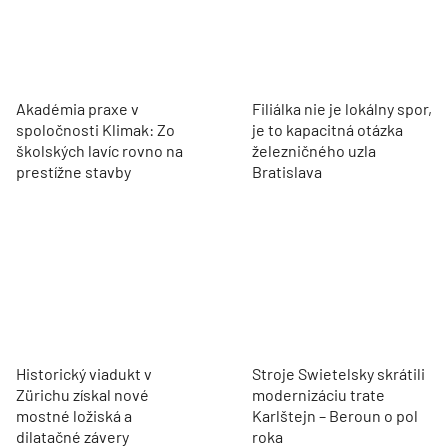
Akadémia praxe v
Filiálka nie je lokálny spor,
spoločnosti Klimak: Zo
je to kapacitná otázka
školských lavíc rovno na
železničného uzla
prestížne stavby
Bratislava
Historický viadukt v
Stroje Swietelsky skrátili
Zürichu získal nové
modernizáciu trate
mostné ložiská a
Karlštejn – Beroun o pol
dilatačné závery
roka