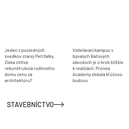
Jeden z posledných
Vzdelávací kampus v
svedkov starej Petržalky.
bývalých Baťových
Získa citlivá
závodoch je o krok bližšie
rekonštrukcia rodinného
k realizácii. Pronea
domu cenu za
Academy získala kľúčovú
architektúru?
budovu
STAVEBNÍCTVO