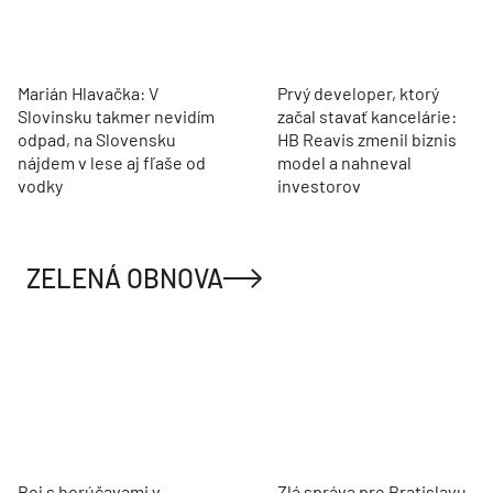
Marián Hlavačka: V
Prvý developer, ktorý
Slovinsku takmer nevidím
začal stavať kancelárie:
odpad, na Slovensku
HB Reavis zmenil biznis
nájdem v lese aj fľaše od
model a nahneval
vodky
investorov
ZELENÁ OBNOVA
Boj s horúčavami v
Zlá správa pre Bratislavu,