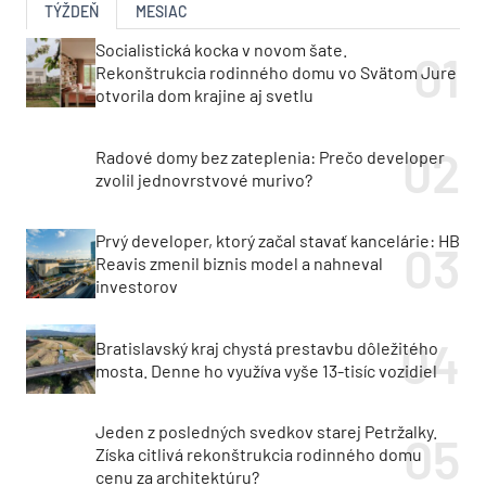
TÝŽDEŇ
MESIAC
Socialistická kocka v novom šate.
Rekonštrukcia rodinného domu vo Svätom Jure
otvorila dom krajine aj svetlu
Radové domy bez zateplenia: Prečo developer
zvolil jednovrstvové murivo?
Prvý developer, ktorý začal stavať kancelárie: HB
Reavis zmenil biznis model a nahneval
investorov
Bratislavský kraj chystá prestavbu dôležitého
mosta. Denne ho využíva vyše 13-tisíc vozidiel
Jeden z posledných svedkov starej Petržalky.
Získa citlivá rekonštrukcia rodinného domu
cenu za architektúru?