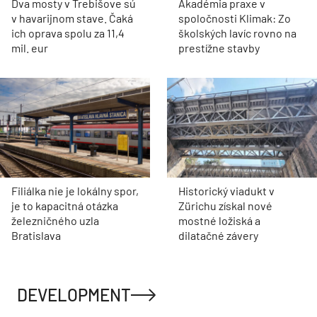
Dva mosty v Trebišove sú
Akadémia praxe v
v havarijnom stave. Čaká
spoločnosti Klimak: Zo
ich oprava spolu za 11,4
školských lavíc rovno na
mil. eur
prestížne stavby
Filiálka nie je lokálny spor,
Historický viadukt v
je to kapacitná otázka
Zürichu získal nové
železničného uzla
mostné ložiská a
Bratislava
dilatačné závery
DEVELOPMENT