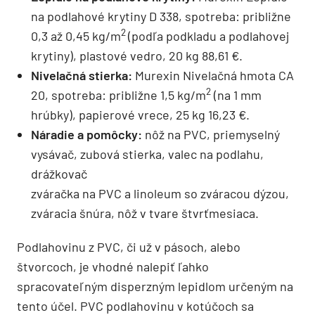
na podlahové krytiny D 338, spotreba: približne
2
0,3 až 0,45 kg/m
(podľa podkladu a podlahovej
krytiny), plastové vedro, 20 kg 88,61 €.
Nivelačná stierka:
Murexin Nivelačná hmota CA
2
20, spotreba: približne 1,5 kg/m
(na 1 mm
hrúbky), papierové vrece, 25 kg 16,23 €.
Náradie a pomôcky:
nôž na PVC, priemyselný
vysávač, zubová stierka, valec na podlahu,
drážkovač
zváračka na PVC a linoleum so zváracou dýzou,
zváracia šnúra, nôž v tvare štvrťmesiaca.
Podlahovinu z PVC, či už v pásoch, alebo
štvorcoch, je vhodné nalepiť ľahko
spracovateľným disperzným lepidlom určeným na
tento účel. PVC podlahovinu v kotúčoch sa