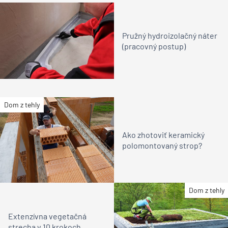
Pružný hydroizolačný náter
(pracovný postup)
Dom z tehly
Ako zhotoviť keramický
polomontovaný strop?
Dom z tehly
Extenzívna vegetačná
strecha v 10 krokoch