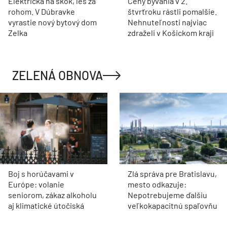
Električka na skok, les za
Ceny bývania v 2.
rohom. V Dúbravke
štvrťroku rástli pomalšie.
vyrastie nový bytový dom
Nehnuteľnosti najviac
Zelka
zdraželi v Košickom kraji
ZELENÁ OBNOVA
Boj s horúčavami v
Zlá správa pre Bratislavu,
Európe: volanie
mesto odkazuje:
seniorom, zákaz alkoholu
Nepotrebujeme ďalšiu
aj klimatické útočiská
veľkokapacitnú spaľovňu