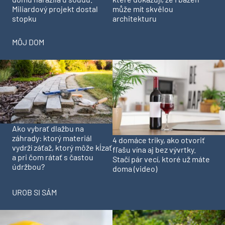
Miliardový projekt dostal
může mít skvělou
stopku
architekturu
MÔJ DOM
Ako vybrať dlažbu na
záhrady: ktorý materiál
4 domáce triky, ako otvoriť
vydrží záťaž, ktorý môže kĺzať
fľašu vína aj bez vývrtky.
a pri čom rátať s častou
Stačí pár vecí, ktoré už máte
údržbou?
doma (video)
UROB SI SÁM