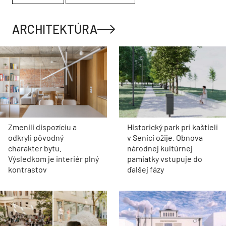
ARCHITEKTÚRA
Zmenili dispozíciu a
Historický park pri kaštieli
odkryli pôvodný
v Senici ožije. Obnova
charakter bytu.
národnej kultúrnej
Výsledkom je interiér plný
pamiatky vstupuje do
kontrastov
ďalšej fázy