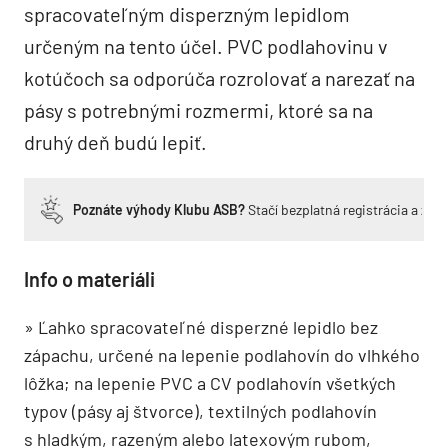
spracovateľným disperzným lepidlom
určeným na tento účel. PVC podlahovinu v
kotúčoch sa odporúča rozrolovať a narezať na
pásy s potrebnými rozmermi, ktoré sa na
druhý deň budú lepiť.
Poznáte výhody Klubu ASB?
Stačí bezplatná registrácia a zí
Info o materiáli
» Ľahko spracovateľné disperzné lepidlo bez
zápachu, určené na lepenie podlahovín do vlhkého
lôžka; na lepenie PVC a CV podlahovín všetkých
typov (pásy aj štvorce), textilných podlahovín
s hladkým, razeným alebo latexovým rubom,