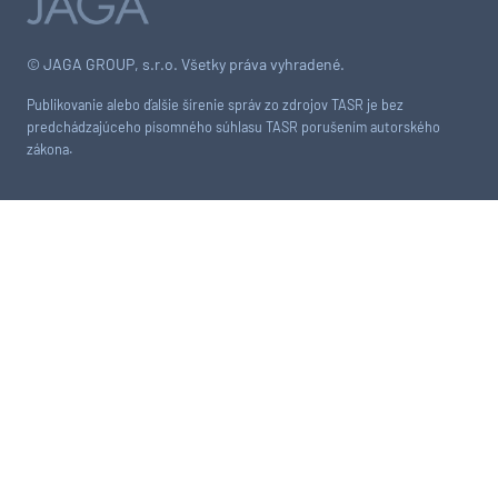
© JAGA GROUP, s.r.o. Všetky práva vyhradené.
Publikovanie alebo ďalšie šírenie správ zo zdrojov TASR je bez
predchádzajúceho písomného súhlasu TASR porušením autorského
zákona.