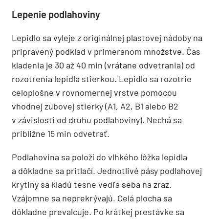
Lepenie podlahoviny
Lepidlo sa vyleje z originálnej plastovej nádoby na
pripravený podklad v primeranom množstve. Čas
kladenia je 30 až 40 min (vrátane odvetrania) od
rozotrenia lepidla stierkou. Lepidlo sa rozotrie
celoplošne v rovnomernej vrstve pomocou
vhodnej zubovej stierky (A1, A2, B1 alebo B2
v závislosti od druhu podlahoviny). Nechá sa
približne 15 min odvetrať.
Podlahovina sa položí do vlhkého lôžka lepidla
a dôkladne sa pritlačí. Jednotlivé pásy podlahovej
krytiny sa kladú tesne vedľa seba na zraz.
Vzájomne sa neprekrývajú. Celá plocha sa
dôkladne prevalcuje. Po krátkej prestávke sa