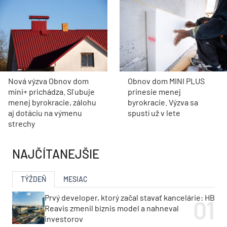
Nová výzva Obnov dom
Obnov dom MINI PLUS
mini+ prichádza. Sľubuje
prinesie menej
menej byrokracie, zálohu
byrokracie. Výzva sa
aj dotáciu na výmenu
spustí už v lete
strechy
NAJČÍTANEJŠIE
TÝŽDEŇ
MESIAC
Prvý developer, ktorý začal stavať kancelárie: HB
Reavis zmenil biznis model a nahneval
investorov