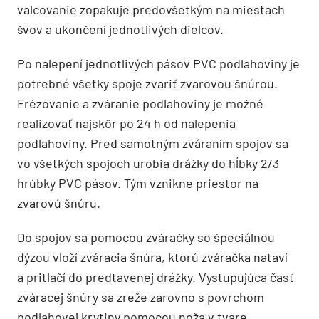
valcovanie zopakuje predovšetkým na miestach
švov a ukončení jednotlivých dielcov.
Po nalepení jednotlivých pásov PVC podlahoviny je
potrebné všetky spoje zvariť zvarovou šnúrou.
Frézovanie a zváranie podlahoviny je možné
realizovať najskôr po 24 h od nalepenia
podlahoviny. Pred samotným zváraním spojov sa
vo všetkých spojoch urobia drážky do hĺbky 2/3
hrúbky PVC pásov. Tým vznikne priestor na
zvarovú šnúru.
Do spojov sa pomocou zváračky so špeciálnou
dýzou vloží zváracia šnúra, ktorú zváračka nataví
a pritlačí do predtavenej drážky. Vystupujúca časť
zváracej šnúry sa zreže zarovno s povrchom
podlahovej krytiny pomocou noža v tvare