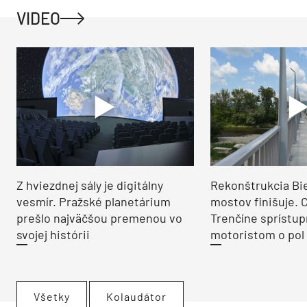
VIDEO
Z hviezdnej sály je digitálny
Rekonštrukcia Bi
vesmír. Pražské planetárium
mostov finišuje. 
prešlo najväčšou premenou vo
Trenčíne sprístup
svojej histórii
motoristom o pol 
Všetky
Kolaudátor