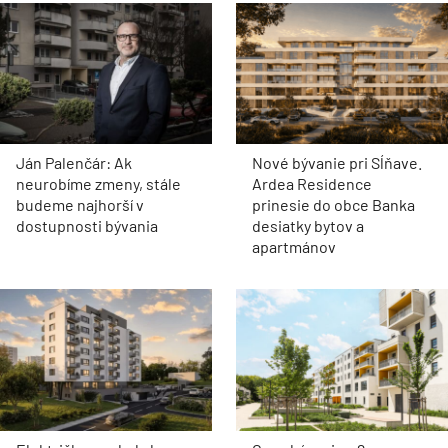
Ján Palenčár: Ak
Nové bývanie pri Sĺňave.
neurobíme zmeny, stále
Ardea Residence
budeme najhorší v
prinesie do obce Banka
dostupnosti bývania
desiatky bytov a
apartmánov