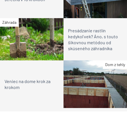
Záhrada
Presádzanie rastlín
kedykoľvek? Áno, s touto
šikovnou metódou od
skúseného záhradníka
Dom z tehly
Veniec na dome krok za
krokom