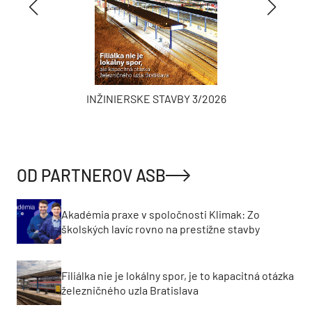
INŽINIERSKE STAVBY 3/2026
OD PARTNEROV ASB
Akadémia praxe v spoločnosti Klimak: Zo
školských lavíc rovno na prestížne stavby
Filiálka nie je lokálny spor, je to kapacitná otázka
železničného uzla Bratislava