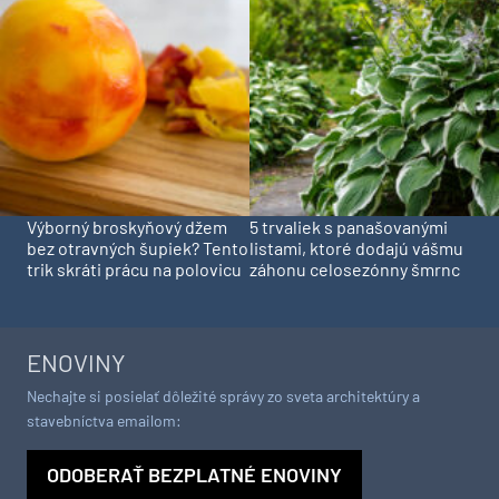
Výborný broskyňový džem
5 trvaliek s panašovanými
bez otravných šupiek? Tento
listami, ktoré dodajú vášmu
trik skráti prácu na polovicu
záhonu celosezónny šmrnc
ENOVINY
Nechajte si posielať dôležité správy zo sveta architektúry a
stavebníctva emailom:
ODOBERAŤ BEZPLATNÉ ENOVINY