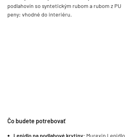
podlahovín so syntetickým rubom a rubom z PU
peny; vhodné do interiéru.
Čo budete potrebovať
Lepidlo na podlahové krytiny:
Murexin Lepidlo