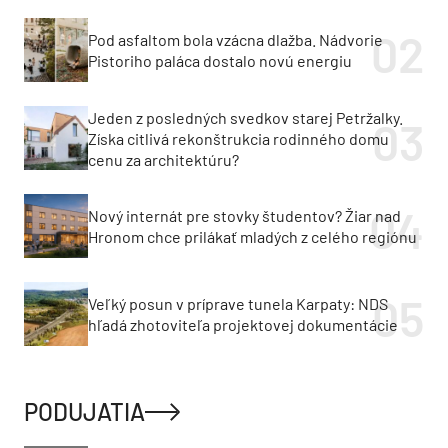
Pod asfaltom bola vzácna dlažba. Nádvorie
Pistoriho paláca dostalo novú energiu
Jeden z posledných svedkov starej Petržalky.
Získa citlivá rekonštrukcia rodinného domu
cenu za architektúru?
Nový internát pre stovky študentov? Žiar nad
Hronom chce prilákať mladých z celého regiónu
Veľký posun v príprave tunela Karpaty: NDS
hľadá zhotoviteľa projektovej dokumentácie
PODUJATIA