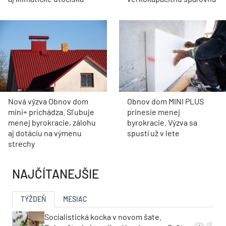
Nová výzva Obnov dom
Obnov dom MINI PLUS
mini+ prichádza. Sľubuje
prinesie menej
menej byrokracie, zálohu
byrokracie. Výzva sa
aj dotáciu na výmenu
spustí už v lete
strechy
NAJČÍTANEJŠIE
TÝŽDEŇ
MESIAC
Socialistická kocka v novom šate.