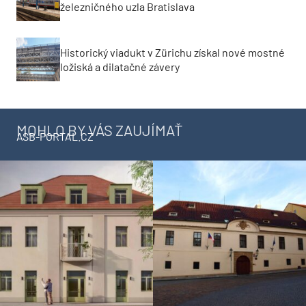
železničného uzla Bratislava
Historický viadukt v Zürichu získal nové mostné
ložiská a dilatačné závery
MOHLO BY VÁS ZAUJÍMAŤ
ASB-PORTAL.CZ