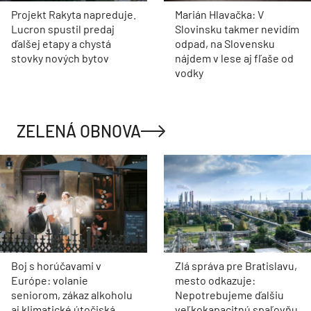
Projekt Rakyta napreduje.
Marián Hlavačka: V
Lucron spustil predaj
Slovinsku takmer nevidím
ďalšej etapy a chystá
odpad, na Slovensku
stovky nových bytov
nájdem v lese aj fľaše od
vodky
ZELENÁ OBNOVA
Boj s horúčavami v
Zlá správa pre Bratislavu,
Európe: volanie
mesto odkazuje:
seniorom, zákaz alkoholu
Nepotrebujeme ďalšiu
aj klimatické útočiská
veľkokapacitnú spaľovňu