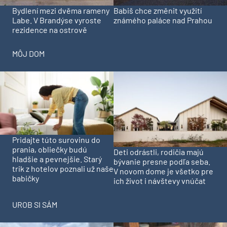
Bydlení mezi dvěma rameny
Babiš chce změnit využití
Labe. V Brandýse vyroste
známého paláce nad Prahou
rezidence na ostrově
MÔJ DOM
Pridajte túto surovinu do
prania, obliečky budú
Deti odrástli, rodičia majú
hladšie a pevnejšie. Starý
bývanie presne podľa seba.
trik z hotelov poznali už naše
V novom dome je všetko pre
babičky
ich život i návštevy vnúčat
UROB SI SÁM