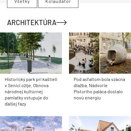
Všetky
Kolaudátor
ARCHITEKTÚRA
Historický park pri kaštieli
Pod asfaltom bola vzácna
v Senici ožije. Obnova
dlažba. Nádvorie
národnej kultúrnej
Pistoriho paláca dostalo
pamiatky vstupuje do
novú energiu
ďalšej fázy