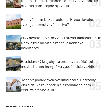
Rekonštrukcia rodinného domu vo Svätom Jure
otvorila dom krajine aj svetlu
Radové domy bez zateplenia: Prečo developer
zvolil jednovrstvové murivo?
Prvý developer, ktorý začal stavať kancelárie: HB
Reavis zmenil biznis model a nahneval
investorov
Bratislavský kraj chystá prestavbu dôležitého
mosta. Denne ho využíva vyše 13-tisíc vozidiel
Jeden z posledných svedkov starej Petržalky.
Získa citlivá rekonštrukcia rodinného domu
cenu za architektúru?