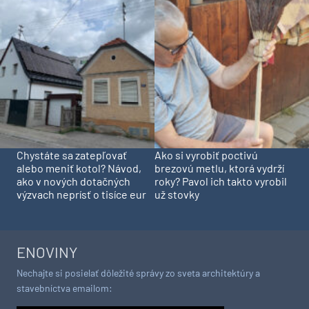
Chystáte sa zatepľovať
Ako si vyrobiť poctivú
alebo meniť kotol? Návod,
brezovú metlu, ktorá vydrží
ako v nových dotačných
roky? Pavol ich takto vyrobil
výzvach neprísť o tisíce eur
už stovky
ENOVINY
Nechajte si posielať dôležité správy zo sveta architektúry a
stavebníctva emailom: