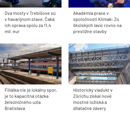
Dva mosty v Trebišove sú
Akadémia praxe v
v havarijnom stave. Čaká
spoločnosti Klimak: Zo
ich oprava spolu za 11,4
školských lavíc rovno na
mil. eur
prestížne stavby
Filiálka nie je lokálny spor,
Historický viadukt v
je to kapacitná otázka
Zürichu získal nové
železničného uzla
mostné ložiská a
Bratislava
dilatačné závery