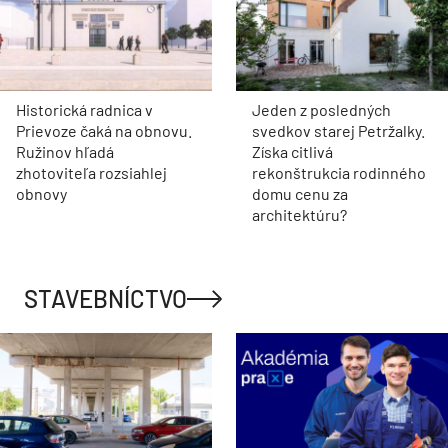
Historická radnica v
Jeden z posledných
Prievoze čaká na obnovu.
svedkov starej Petržalky.
Ružinov hľadá
Získa citlivá
zhotoviteľa rozsiahlej
rekonštrukcia rodinného
obnovy
domu cenu za
architektúru?
STAVEBNÍCTVO