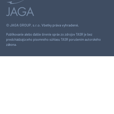
© JAGA GROUP, s.r.o. Všetky práva vyhradené.
Publikovanie alebo ďalšie šírenie správ zo zdrojov TASR je bez
predchádzajúceho písomného súhlasu TASR porušením autorského
zákona.