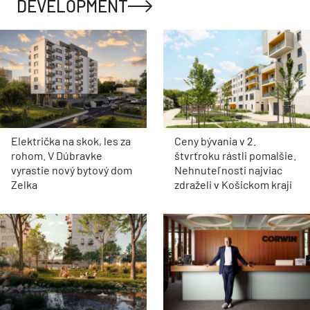
DEVELOPMENT
Električka na skok, les za
Ceny bývania v 2.
rohom. V Dúbravke
štvrťroku rástli pomalšie.
vyrastie nový bytový dom
Nehnuteľnosti najviac
Zelka
zdraželi v Košickom kraji