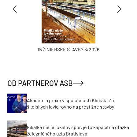
INŽINIERSKE STAVBY 3/2026
OD PARTNEROV ASB
Akadémia praxe v spoločnosti Klimak: Zo
školských lavíc rovno na prestížne stavby
Filiálka nie je lokálny spor, je to kapacitná otázka
železničného uzla Bratislava