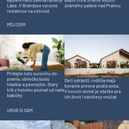
Labe. V Brandýse vyroste
známého paláce nad Prahou
rezidence na ostrově
MÔJ DOM
Pridajte túto surovinu do
prania, obliečky budú
Deti odrástli, rodičia majú
hladšie a pevnejšie. Starý
bývanie presne podľa seba.
trik z hotelov poznali už naše
V novom dome je všetko pre
babičky
ich život i návštevy vnúčat
UROB SI SÁM