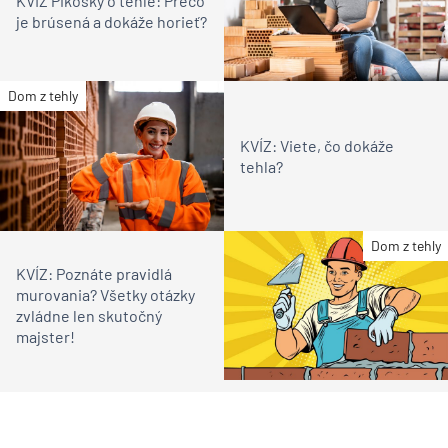
KVÍZ Pikošky o tehle: Prečo
je brúsená a dokáže horieť?
Dom z tehly
KVÍZ: Viete, čo dokáže
tehla?
Dom z tehly
KVÍZ: Poznáte pravidlá
murovania? Všetky otázky
zvládne len skutočný
majster!