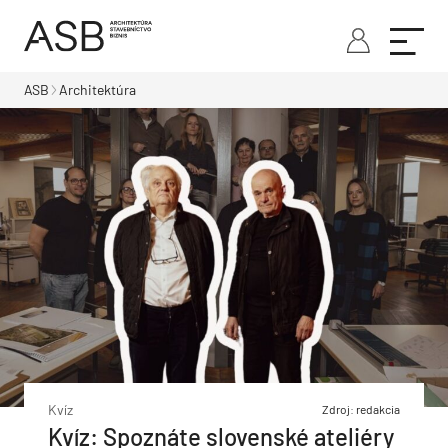
ASB
Architektúra
Kvíz
Zdroj: redakcia
Kvíz: Spoznáte slovenské ateliéry