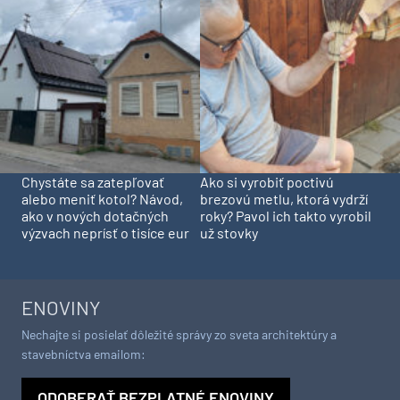
Chystáte sa zatepľovať
Ako si vyrobiť poctivú
alebo meniť kotol? Návod,
brezovú metlu, ktorá vydrží
ako v nových dotačných
roky? Pavol ich takto vyrobil
výzvach neprísť o tisíce eur
už stovky
ENOVINY
Nechajte si posielať dôležité správy zo sveta architektúry a
stavebníctva emailom:
ODOBERAŤ BEZPLATNÉ ENOVINY