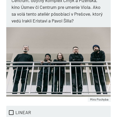
Centrum, obytný komplex Cmyk a Plzenská,
kino Úsmev či Centrum pre umenie Viola. Ako
sa volá tento ateliér pôsobiaci v Prešove, ktorý
vedú Irakli Eristavi a Pavol Šilla?
Miro Pochyba
LINEAR