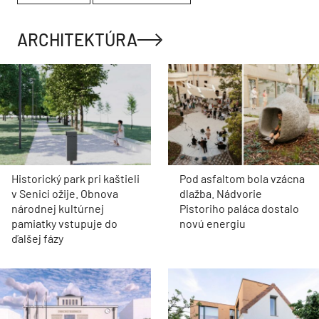
ARCHITEKTÚRA
Historický park pri kaštieli
Pod asfaltom bola vzácna
v Senici ožije. Obnova
dlažba. Nádvorie
národnej kultúrnej
Pistoriho paláca dostalo
pamiatky vstupuje do
novú energiu
ďalšej fázy