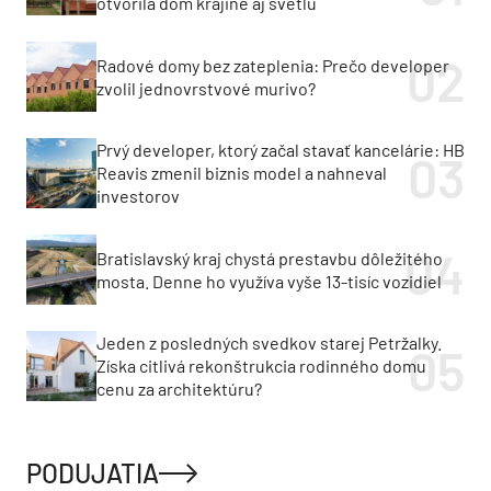
otvorila dom krajine aj svetlu
Radové domy bez zateplenia: Prečo developer
zvolil jednovrstvové murivo?
Prvý developer, ktorý začal stavať kancelárie: HB
Reavis zmenil biznis model a nahneval
investorov
Bratislavský kraj chystá prestavbu dôležitého
mosta. Denne ho využíva vyše 13-tisíc vozidiel
Jeden z posledných svedkov starej Petržalky.
Získa citlivá rekonštrukcia rodinného domu
cenu za architektúru?
PODUJATIA