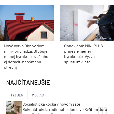
Nová výzva Obnov dom
Obnov dom MINI PLUS
mini+ prichádza. Sľubuje
prinesie menej
menej byrokracie, zálohu
byrokracie. Výzva sa
aj dotáciu na výmenu
spustí už v lete
strechy
NAJČÍTANEJŠIE
TÝŽDEŇ
MESIAC
Socialistická kocka v novom šate.
Rekonštrukcia rodinného domu vo Svätom Jure