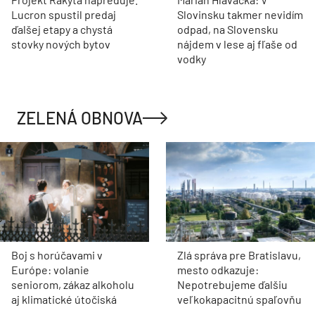
Lucron spustil predaj
Slovinsku takmer nevidím
ďalšej etapy a chystá
odpad, na Slovensku
stovky nových bytov
nájdem v lese aj fľaše od
vodky
ZELENÁ OBNOVA
Boj s horúčavami v
Zlá správa pre Bratislavu,
Európe: volanie
mesto odkazuje:
seniorom, zákaz alkoholu
Nepotrebujeme ďalšiu
aj klimatické útočiská
veľkokapacitnú spaľovňu