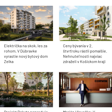
Električka na skok, les za
Ceny bývania v 2.
rohom. V Dúbravke
štvrťroku rástli pomalšie.
vyrastie nový bytový dom
Nehnuteľnosti najviac
Zelka
zdraželi v Košickom kraji
Projekt Rakyta napreduje.
Marián Hlavačka: V