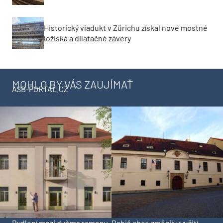
Historický viadukt v Zürichu získal nové mostné
ložiská a dilatačné závery
MOHLO BY VÁS ZAUJÍMAŤ
ASB-PORTAL.CZ
Bydlení mezi dvěma rameny
Babiš chce změnit využití