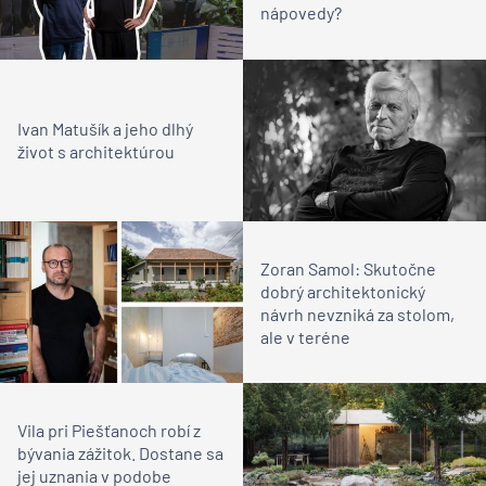
nápovedy?
Ivan Matušík a jeho dlhý
život s architektúrou
Zoran Samol: Skutočne
dobrý architektonický
návrh nevzniká za stolom,
ale v teréne
Vila pri Piešťanoch robí z
bývania zážitok. Dostane sa
jej uznania v podobe