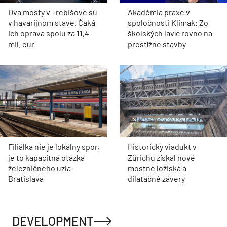
Dva mosty v Trebišove sú
Akadémia praxe v
v havarijnom stave. Čaká
spoločnosti Klimak: Zo
ich oprava spolu za 11,4
školských lavíc rovno na
mil. eur
prestížne stavby
Filiálka nie je lokálny spor,
Historický viadukt v
je to kapacitná otázka
Zürichu získal nové
železničného uzla
mostné ložiská a
Bratislava
dilatačné závery
DEVELOPMENT