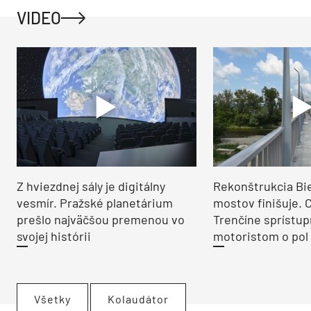
VIDEO
Z hviezdnej sály je digitálny
Rekonštrukcia Bi
vesmír. Pražské planetárium
mostov finišuje. 
prešlo najväčšou premenou vo
Trenčíne sprístup
svojej histórii
motoristom o pol 
Všetky
Kolaudátor