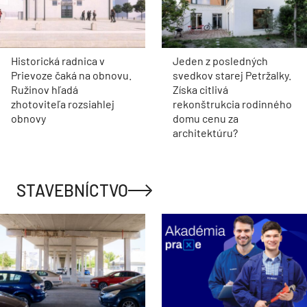
Historická radnica v
Jeden z posledných
Prievoze čaká na obnovu.
svedkov starej Petržalky.
Ružinov hľadá
Získa citlivá
zhotoviteľa rozsiahlej
rekonštrukcia rodinného
obnovy
domu cenu za
architektúru?
STAVEBNÍCTVO