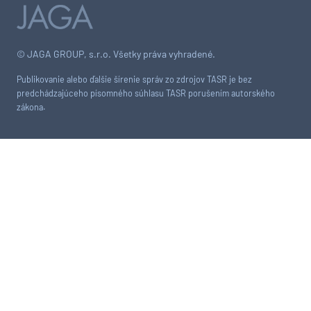
© JAGA GROUP, s.r.o. Všetky práva vyhradené.
Publikovanie alebo ďalšie šírenie správ zo zdrojov TASR je bez
predchádzajúceho písomného súhlasu TASR porušením autorského
zákona.