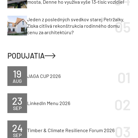
mosta. Denne ho využíva vyše 13-tisíc vozidiel
Jeden z posledných svedkov starej Petržalky.
Získa citlivá rekonštrukcia rodinného domu
cenu za architektúru?
PODUJATIA
19
JAGA CUP 2026
AUG
23
LinkedIn Menu 2026
SEP
24
Timber & Climate Resilience Forum 2026
SEP