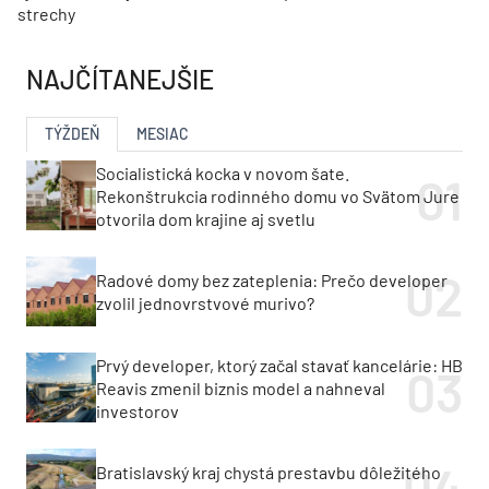
strechy
NAJČÍTANEJŠIE
TÝŽDEŇ
MESIAC
Socialistická kocka v novom šate.
Rekonštrukcia rodinného domu vo Svätom Jure
otvorila dom krajine aj svetlu
Radové domy bez zateplenia: Prečo developer
zvolil jednovrstvové murivo?
Prvý developer, ktorý začal stavať kancelárie: HB
Reavis zmenil biznis model a nahneval
investorov
Bratislavský kraj chystá prestavbu dôležitého