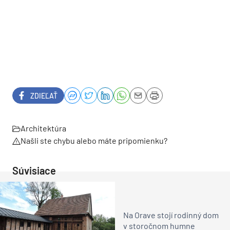
ZDIEĽAŤ
Architektúra
Našli ste chybu alebo máte pripomienku?
Súvisiace
Na Orave stojí rodinný dom
v storočnom humne