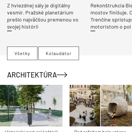
Z hviezdnej sály je digitálny
Rekonštrukcia Bi
vesmír. Pražské planetárium
mostov finišuje. 
prešlo najväčšou premenou vo
Trenčíne sprístup
svojej histórii
motoristom o pol 
Všetky
Kolaudátor
ARCHITEKTÚRA
Historický park pri kaštieli
Pod asfaltom bola vzácna