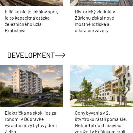
Filiálka nie je lokálny spor,
Historický viadukt v
je to kapacitná otázka
Zürichu získal nové
železničného uzla
mostné ložiská a
Bratislava
dilatačné závery
DEVELOPMENT
Električka na skok, les za
Ceny bývania v 2.
rohom. V Dúbravke
štvrťroku rástli pomalšie.
vyrastie nový bytový dom
Nehnuteľnosti najviac
Zelka
zdraželi v Košickom kraji