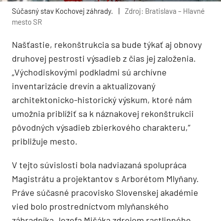
Súčasný stav Kochovej záhrady.
|
Zdroj: Bratislava – Hlavné
mesto SR
Našťastie, rekonštrukcia sa bude týkať aj obnovy
druhovej pestrosti výsadieb z čias jej založenia.
„Východiskovými podkladmi sú archívne
inventarizácie drevín a aktualizovaný
architektonicko-historický výskum, ktoré nám
umožnia priblížiť sa k náznakovej rekonštrukcii
pôvodných výsadieb zbierkového charakteru,”
približuje mesto.
V tejto súvislosti bola nadviazaná spolupráca
Magistrátu a projektantov s Arborétom Mlyňany.
Práve súčasné pracovisko Slovenskej akadémie
vied bolo prostredníctvom mlyňanského
záhradníka Jozefa Mišáka zdrojom rastlinného