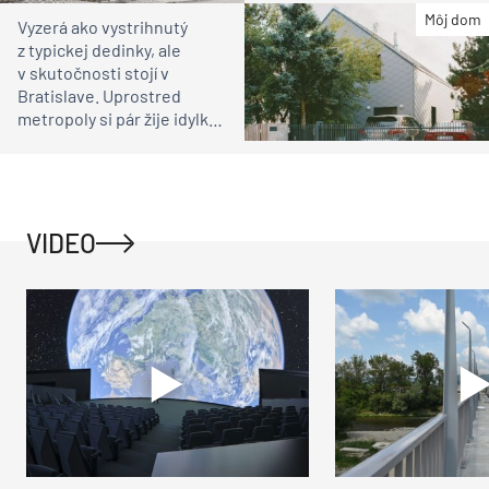
čakali
Môj dom
Vyzerá ako vystrihnutý
z typickej dedinky, ale
v skutočnosti stojí v
Bratislave. Uprostred
metropoly si pár žije idylku
ako na vidieku
VIDEO