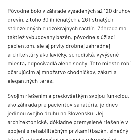
Pôvodne bolo v záhrade vysadených až 120 druhov
drevín, z toho 30 ihličnatých a 26 listnatých
stálozelených cudzokrajných rastlín. Záhrada má
taktiež vybudovaný bazén, pôvodne slúžiaci
pacientom, ale aj prvky drobnej záhradnej
architektúry ako lavičky, schodiská, vyvýšené
miesta, odpočívadlá alebo sochy. Toto miesto robí
očarujúcim aj množstvo chodníčkov, zákutí a
elegantných terás.
Svojím riešením a predovšetkým svojou funkciou,
ako záhrada pre pacientov sanatória, je dnes
jedinou svojho druhu na Slovensku. Jej
architektonické, dôkladne premyslené riešenie v
spojení s rehabilitačným prvkami (bazén, slnečný
kúpeľ), oddychovými prvkami a rekreačnými