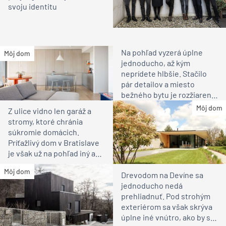
svoju identitu
Na pohľad vyzerá úplne
Môj dom
jednoducho, až kým
neprídete hlbšie. Stačilo
pár detailov a miesto
bežného bytu je rozžiarené
bývanie pre rodinu
Môj dom
Z ulice vidno len garáž a
stromy, ktoré chránia
súkromie domácich.
Príťažlivý dom v Bratislave
je však už na pohľad iný ako
susedia
Môj dom
Drevodom na Devíne sa
jednoducho nedá
prehliadnuť. Pod strohým
exteriérom sa však skrýva
úplne iné vnútro, ako by ste