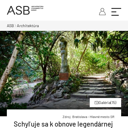
ASB
Architektúra
Galéria
(15)
Zdroj: Bratislava - Hlavné mesto SR
Schyľuje sa k obnove legendárnej