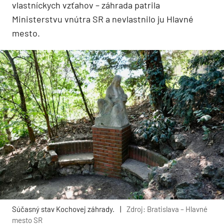
vlastníckych vzťahov – záhrada patrila
Ministerstvu vnútra SR a nevlastnilo ju Hlavné
mesto.
Súčasný stav Kochovej záhrady.
|
Zdroj: Bratislava – Hlavné
mesto SR