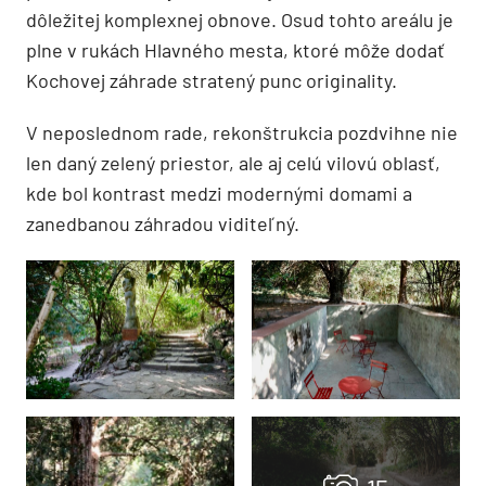
dôležitej komplexnej obnove. Osud tohto areálu je
plne v rukách Hlavného mesta, ktoré môže dodať
Kochovej záhrade stratený punc originality.
V neposlednom rade, rekonštrukcia pozdvihne nie
len daný zelený priestor, ale aj celú vilovú oblasť,
kde bol kontrast medzi modernými domami a
zanedbanou záhradou viditeľný.