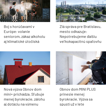
Boj s horúčavami v
Zlá správa pre Bratislavu,
Európe: volanie
mesto odkazuje:
seniorom, zákaz alkoholu
Nepotrebujeme ďalšiu
aj klimatické útočiská
veľkokapacitnú spaľovňu
Nová výzva Obnov dom
Obnov dom MINI PLUS
mini+ prichádza. Sľubuje
prinesie menej
menej byrokracie, zálohu
byrokracie. Výzva sa
aj dotáciu na výmenu
spustí už v lete