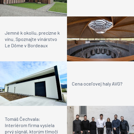
Jemné k okoliu, precízne k
vínu. Spoznajte vinárstvo
Le Dôme v Bordeaux
Cena oceľovej haly AVG?
Tomáš Čechvala:
Interiérom firma vysiela
prvý signál, ktorým tlmočí