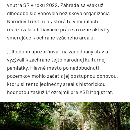
vnútra SR v roku 2022. Záhrade sa však už
dlhodobejšie venovala nezisková organizácia
Národný Trust, n.o., ktorá tu v minulosti
realizovala udržiavacie práce a rôzne aktivity
smerujúce k ochrane vzácneho areálu.
„Dlhodobo upozorňovali na zanedbaný stav a
vyzývali k záchrane tejto národnej kultúrnej
pamiatky. Hlavné mesto po nadobudnutí
pozemkov mohlo začať s jej postupnou obnovou,
ktorú si tento jedinečný areál s historickou
hodnotou zaslúžil,” ozrejmil pre ASB Magistrát.