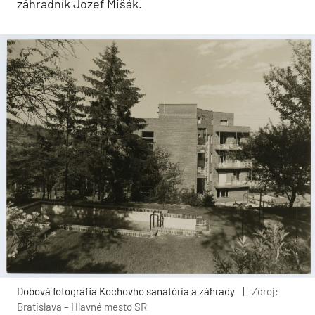
záhradník Jozef Mišák.
Dobová fotografia Kochovho sanatória a záhrady
|
Zdroj:
Bratislava – Hlavné mesto SR