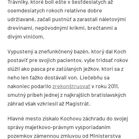
Trávniky, ktoré boli ešte v šesťdesiatych až
osemdesiatych rokoch relatívne dobre
udržiavané, začali pustnúť a zarastali náletovými
drevinami, nepôvodnými kríkmi, brečtanmi a
divým viničom.
Vypustený a znefunkčnený bazén, ktorý dal Koch
postaviť pre svojich pacientov, vyše tridsať rokov
slúžil ako pasca pre zatúlaných ježkov, ktorí sa z
neho len ťažko dostávali von. Liečebňu sa
nakoniec podarilo
zrekonštruovať
v roku 2011,
smutný príbeh jednej z najkrajších bratislavských
záhrad však vzkriesil až Magistrát.
Hlavné mesto získalo Kochovu záchradu do svojej
správy majetkovo-právnym vysporiadaním
pozemkov zámennou zmluvou od Ministerstva