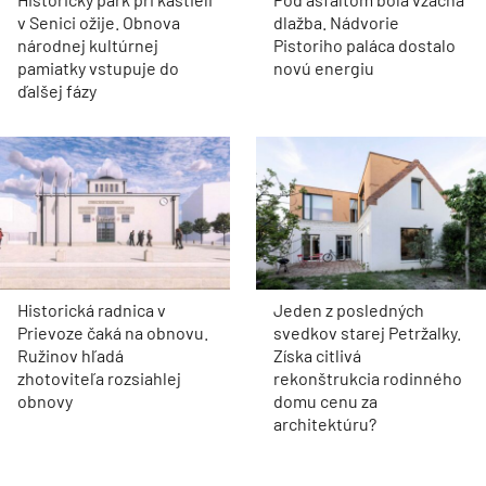
v Senici ožije. Obnova
dlažba. Nádvorie
národnej kultúrnej
Pistoriho paláca dostalo
pamiatky vstupuje do
novú energiu
ďalšej fázy
Historická radnica v
Jeden z posledných
Prievoze čaká na obnovu.
svedkov starej Petržalky.
Ružinov hľadá
Získa citlivá
zhotoviteľa rozsiahlej
rekonštrukcia rodinného
obnovy
domu cenu za
architektúru?