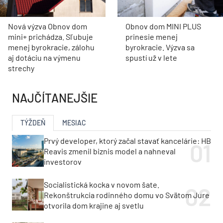
Nová výzva Obnov dom
Obnov dom MINI PLUS
mini+ prichádza. Sľubuje
prinesie menej
menej byrokracie, zálohu
byrokracie. Výzva sa
aj dotáciu na výmenu
spustí už v lete
strechy
NAJČÍTANEJŠIE
TÝŽDEŇ
MESIAC
Prvý developer, ktorý začal stavať kancelárie: HB
Reavis zmenil biznis model a nahneval
investorov
Socialistická kocka v novom šate.
Rekonštrukcia rodinného domu vo Svätom Jure
otvorila dom krajine aj svetlu