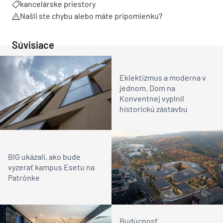
kancelárske priestory
Našli ste chybu alebo máte pripomienku?
Súvisiace
Eklektizmus a moderna v
jednom. Dom na
Konventnej vyplnil
historickú zástavbu
BIG ukázali, ako bude
vyzerať kampus Esetu na
Patrónke
Budúcnosť