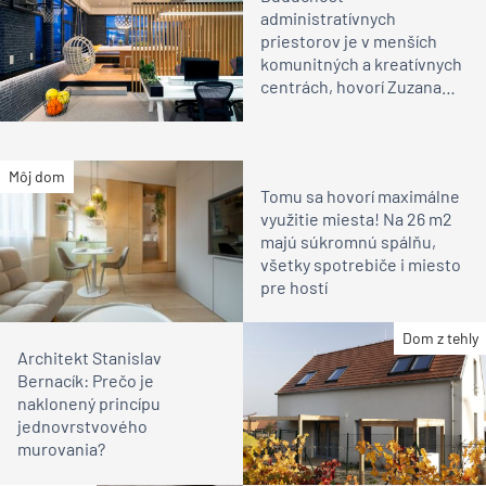
administratívnych
priestorov je v menších
komunitných a kreatívnych
centrách, hovorí Zuzana
Zacharová
Môj dom
Tomu sa hovorí maximálne
využitie miesta! Na 26 m2
majú súkromnú spálňu,
všetky spotrebiče i miesto
pre hostí
Dom z tehly
Architekt Stanislav
Bernacík: Prečo je
naklonený princípu
jednovrstvového
murovania?