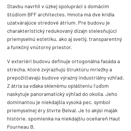
Stavbu navrhli v úzkej spolupráci s domácim
štúdiom BFF architectes. Hmota má dve krídla
uzatvárajúce stredové átrium. Pre budovu je
charakteristický redukovaný dizajn stelesňujúci
priemyselnú estetiku, ako aj svetlý, transparentný
a funkčný vnútorný priestor.
V exteriéri budovu definuje ortogonálna fasáda a
strecha, ktoré zvýrazňujú štruktúru mriežky a
prepožičiavajú budove výrazný industriálny vzhľad.
Z átria sa vďaka sklenému oplášteniu ľuďom
naskytuje panoramatický výhľad do okolia. Jeho
dominantou je niekdajšia vysoká pec, symbol
priemyselnej éry štvrte Belval. Je to akýsi maják
histórie, spomienka na niekdajšiu oceliareň Haut
Fourneau B.