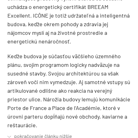
uchádza o energetický certifikát BREEAM
Excellent. ICÔNE je totiž udržateľná a inteligentná
budova, keďže okrem pohody a zdravia jej
nájomcov myslí aj na životné prostredie a
energetickú nenáročnosť.
Keďže budova je súčasťou väčšieho územného
plánu, svojím programom logicky nadväzuje na
susedné stavby. Svojou architektúrou sa však
zároveň voči nim vymedzuje. Aj samotné vstupy sú
artikulované odlišne ako reakcia na verejný
priestor ulice. Nárožia budovy lemujú komunikácie
Porte de France a Place de l‘Académie, ktoré v
úrovni parteru dopĺňajú nové obchody, kaviarne a
reštaurácie.