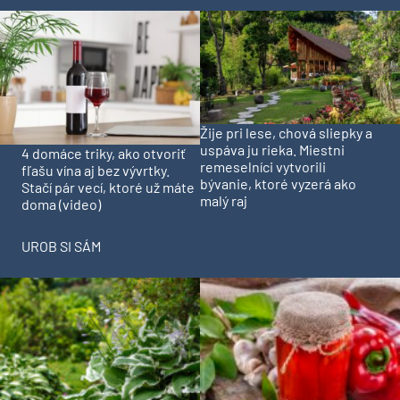
Žije pri lese, chová sliepky a
uspáva ju rieka. Miestni
4 domáce triky, ako otvoriť
remeselníci vytvorili
fľašu vína aj bez vývrtky.
bývanie, ktoré vyzerá ako
Stačí pár vecí, ktoré už máte
malý raj
doma (video)
UROB SI SÁM