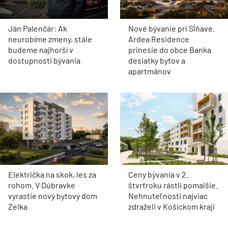
Ján Palenčár: Ak
Nové bývanie pri Sĺňave.
neurobíme zmeny, stále
Ardea Residence
budeme najhorší v
prinesie do obce Banka
dostupnosti bývania
desiatky bytov a
apartmánov
Električka na skok, les za
Ceny bývania v 2.
rohom. V Dúbravke
štvrťroku rástli pomalšie.
vyrastie nový bytový dom
Nehnuteľnosti najviac
Zelka
zdraželi v Košickom kraji