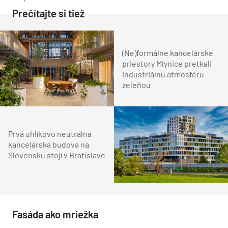
Prečítajte si tiež
(Ne)formálne kancelárske
priestory Mlynice pretkali
industriálnu atmosféru
zeleňou
Prvá uhlíkovo neutrálna
kancelárska budova na
Slovensku stojí v Bratislave
Fasáda ako mriežka