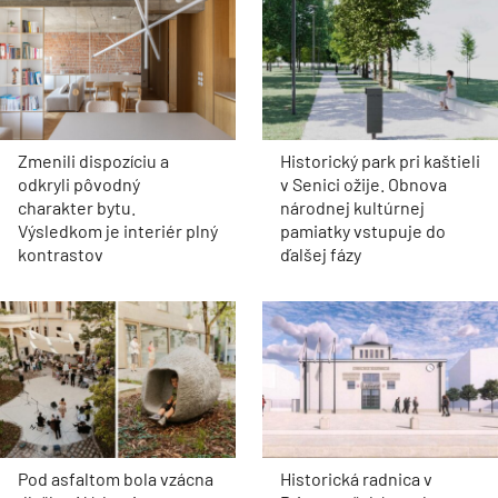
Zmenili dispozíciu a
Historický park pri kaštieli
odkryli pôvodný
v Senici ožije. Obnova
charakter bytu.
národnej kultúrnej
Výsledkom je interiér plný
pamiatky vstupuje do
kontrastov
ďalšej fázy
Pod asfaltom bola vzácna
Historická radnica v