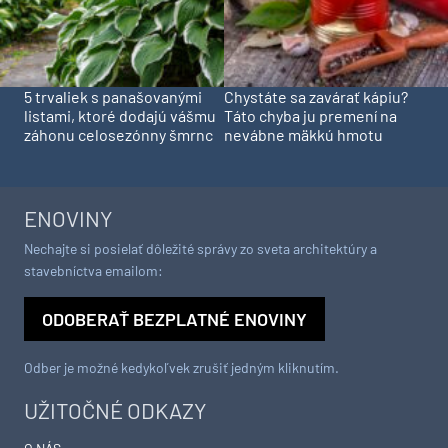
5 trvaliek s panašovanými
Chystáte sa zavárať kápiu?
listami, ktoré dodajú vášmu
Táto chyba ju premení na
záhonu celosezónny šmrnc
nevábne mäkkú hmotu
ENOVINY
Nechajte si posielať dôležité správy zo sveta architektúry a
stavebníctva emailom:
ODOBERAŤ BEZPLATNÉ ENOVINY
Odber je možné kedykoľvek zrušiť jedným kliknutím.
UŽITOČNÉ ODKAZY