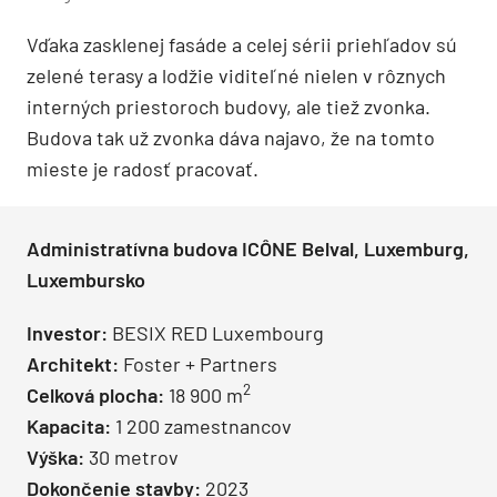
Vďaka zasklenej fasáde a celej sérii priehľadov sú
zelené terasy a lodžie viditeľné nielen v rôznych
interných priestoroch budovy, ale tiež zvonka.
Budova tak už zvonka dáva najavo, že na tomto
mieste je radosť pracovať.
Administratívna budova ICÔNE Belval, Luxemburg,
Luxembursko
Investor:
BESIX RED Luxembourg
Architekt:
Foster + Partners
2
Celková plocha:
18 900 m
Kapacita:
1 200 zamestnancov
Výška:
30 metrov
Dokončenie stavby:
2023