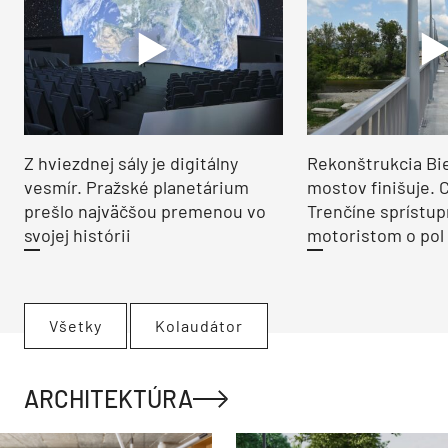
Z hviezdnej sály je digitálny
Rekonštrukcia Bi
vesmír. Pražské planetárium
mostov finišuje. 
prešlo najväčšou premenou vo
Trenčíne sprístup
svojej histórii
motoristom o pol 
Všetky
Kolaudátor
ARCHITEKTÚRA