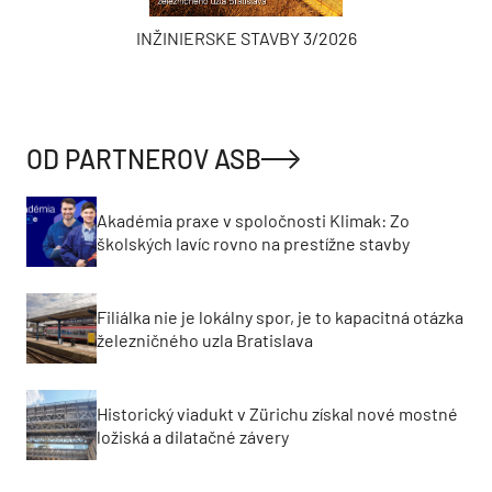
INŽINIERSKE STAVBY 3/2026
OD PARTNEROV ASB
Akadémia praxe v spoločnosti Klimak: Zo
školských lavíc rovno na prestížne stavby
Filiálka nie je lokálny spor, je to kapacitná otázka
železničného uzla Bratislava
Historický viadukt v Zürichu získal nové mostné
ložiská a dilatačné závery