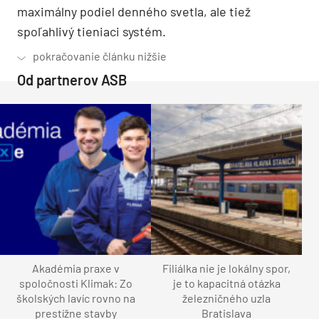
maximálny podiel denného svetla, ale tiež
spoľahlivý tieniaci systém.
Od partnerov ASB
Akadémia praxe v
Filiálka nie je lokálny spor,
spoločnosti Klimak: Zo
je to kapacitná otázka
školských lavíc rovno na
železničného uzla
prestížne stavby
Bratislava