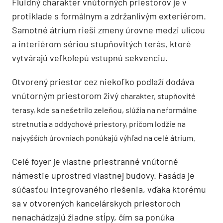
Fluidný charakter vnútorných priestorov je v
protiklade s formálnym a zdržanlivým exteriérom.
Samotné átrium rieši zmeny úrovne medzi ulicou
a interiérom sériou stupňovitých terás, ktoré
vytvárajú veľkolepú vstupnú sekvenciu.
Otvorený priestor cez niekoľko podlaží dodáva
vnútorným priestorom živý
charakter, stupňovité
terasy, kde sa nešetrilo zeleňou, slúžia na neformálne
stretnutia a oddychové priestory, pričom lodžie na
najvyšších úrovniach ponúkajú výhľad na celé átrium.
Celé foyer je vlastne priestranné vnútorné
námestie uprostred vlastnej budovy. Fasáda je
súčasťou integrovaného riešenia, vďaka ktorému
sa v otvorených kancelárskych priestoroch
nenachádzajú žiadne stĺpy, čím sa ponúka