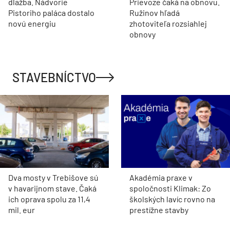
dlažba. Nádvorie
Prievoze čaká na obnovu.
Pistoriho paláca dostalo
Ružinov hľadá
novú energiu
zhotoviteľa rozsiahlej
obnovy
STAVEBNÍCTVO
Dva mosty v Trebišove sú
Akadémia praxe v
v havarijnom stave. Čaká
spoločnosti Klimak: Zo
ich oprava spolu za 11,4
školských lavíc rovno na
mil. eur
prestížne stavby