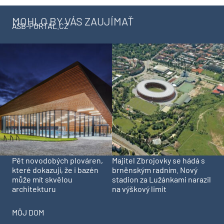
MOHLO BY VÁS ZAUJÍMAŤ
ASB-PORTAL.CZ
Pět novodobých plováren,
Majitel Zbrojovky se hádá s
které dokazují, že i bazén
brněnským radním. Nový
může mít skvělou
stadion za Lužánkami narazil
architekturu
na výškový limit
MÔJ DOM