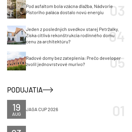
Pod asfaltom bola vzácna dlažba. Nádvorie
Pistoriho paláca dostalo novú energiu
Jeden z posledných svedkov starej Petržalky.
Získa citlivá rekonštrukcia rodinného domu
cenu za architektúru?
Radové domy bez zateplenia: Prečo developer
zvolil jednovrstvové murivo?
PODUJATIA
19
JAGA CUP 2026
AUG