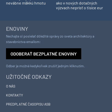
nevábne mäkkú hmotu
ako v nových dotačných
výzvach neprísť o tisíce eur
ENOVINY
Nechajte si posielať dôležité správy zo sveta architektúry a
stavebníctva emailom:
ODOBERAŤ BEZPLATNÉ ENOVINY
Odber je možné kedykoľvek zrušiť jedným kliknutím.
UŽITOČNÉ ODKAZY
O NÁS
KONTAKTY
PREDPLATNÉ ČASOPISU ASB