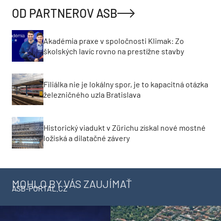
OD PARTNEROV ASB
Akadémia praxe v spoločnosti Klimak: Zo
školských lavíc rovno na prestížne stavby
Filiálka nie je lokálny spor, je to kapacitná otázka
železničného uzla Bratislava
Historický viadukt v Zürichu získal nové mostné
ložiská a dilatačné závery
MOHLO BY VÁS ZAUJÍMAŤ
ASB-PORTAL.CZ