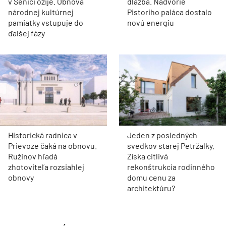
v Senici ožije. Obnova
dlažba. Nádvorie
národnej kultúrnej
Pistoriho paláca dostalo
pamiatky vstupuje do
novú energiu
ďalšej fázy
Historická radnica v
Jeden z posledných
Prievoze čaká na obnovu.
svedkov starej Petržalky.
Ružinov hľadá
Získa citlivá
zhotoviteľa rozsiahlej
rekonštrukcia rodinného
obnovy
domu cenu za
architektúru?