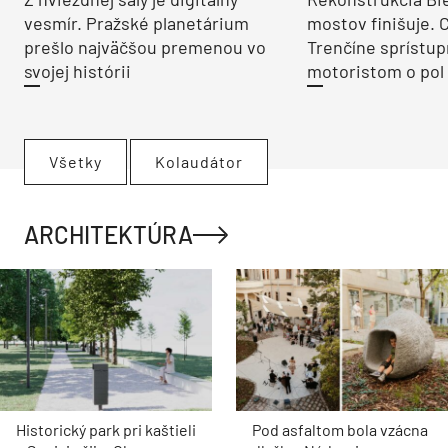
vesmír. Pražské planetárium
mostov finišuje. 
prešlo najväčšou premenou vo
Trenčíne sprístup
svojej histórii
motoristom o pol 
Všetky
Kolaudátor
ARCHITEKTÚRA
Historický park pri kaštieli
Pod asfaltom bola vzácna