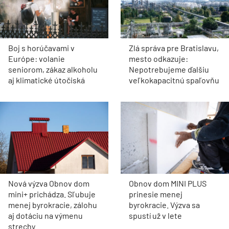
Boj s horúčavami v
Zlá správa pre Bratislavu,
Európe: volanie
mesto odkazuje:
seniorom, zákaz alkoholu
Nepotrebujeme ďalšiu
aj klimatické útočiská
veľkokapacitnú spaľovňu
Nová výzva Obnov dom
Obnov dom MINI PLUS
mini+ prichádza. Sľubuje
prinesie menej
menej byrokracie, zálohu
byrokracie. Výzva sa
aj dotáciu na výmenu
spustí už v lete
strechy