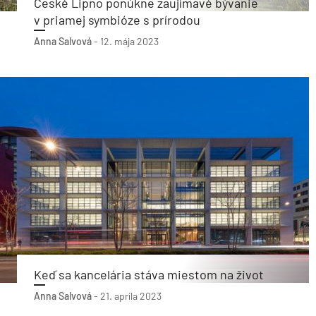
České Lipno ponúkne zaujímavé bývanie
v priamej symbióze s prírodou
Anna Salvová
-
12. mája 2023
Keď sa kancelária stáva miestom na život
Anna Salvová
-
21. apríla 2023