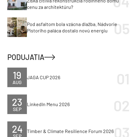
Získa citlivá rekonštrukcia rodinného domu
cenu za architektúru?
Pod asfaltom bola vzácna dlažba. Nádvorie
Pistoriho paláca dostalo novú energiu
PODUJATIA
19
JAGA CUP 2026
AUG
23
LinkedIn Menu 2026
SEP
24
Timber & Climate Resilience Forum 2026
SEP