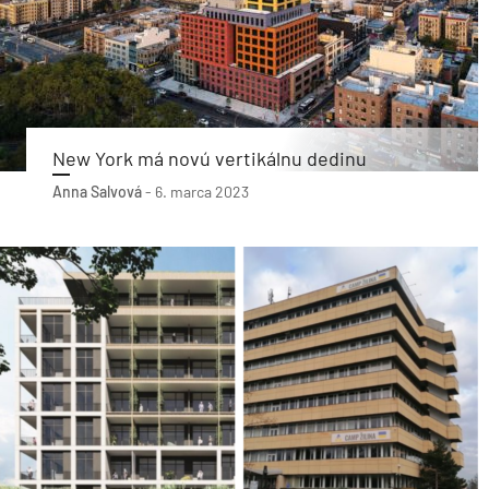
New York má novú vertikálnu dedinu
Anna Salvová
-
6. marca 2023