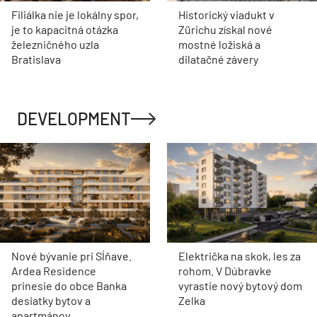
Filiálka nie je lokálny spor,
Historický viadukt v
je to kapacitná otázka
Zürichu získal nové
železničného uzla
mostné ložiská a
Bratislava
dilatačné závery
DEVELOPMENT
Nové bývanie pri Sĺňave.
Električka na skok, les za
Ardea Residence
rohom. V Dúbravke
prinesie do obce Banka
vyrastie nový bytový dom
desiatky bytov a
Zelka
apartmánov