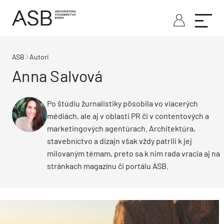
ASB
Autori
Anna Salvová
Po štúdiu žurnalistiky pôsobila vo viacerých
médiách, ale aj v oblasti PR či v contentových a
marketingových agentúrach. Architektúra,
stavebníctvo a dizajn však vždy patrili k jej
milovaným témam, preto sa k nim rada vracia aj na
stránkach magazínu či portálu ASB.