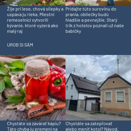
Pridajte túto surovinu do
Žije pri lese, chová sliepky a
prania, obliečky budú
uspáva ju rieka. Miestni
hladšie a pevnejšie. Starý
remeselníci vytvorili
trik z hotelov poznali už naše
bývanie, ktoré vyzerá ako
babičky
malý raj
UROB SI SÁM
Chystáte sa zavárať kápiu?
Chystáte sa zatepľovať
Táto chyba ju premení na
alebo meniť kotol? Návod,