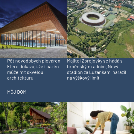
Pět novodobých plováren,
Majitel Zbrojovky se hádá s
které dokazují, že i bazén
brněnským radním. Nový
může mít skvělou
stadion za Lužánkami narazil
architekturu
na výškový limit
MÔJ DOM