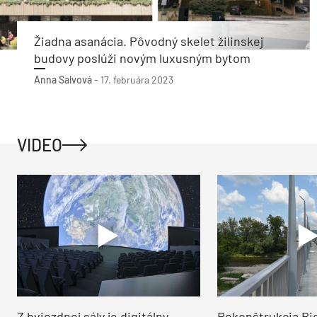
Žiadna asanácia. Pôvodný skelet žilinskej
budovy poslúži novým luxusným bytom
Anna Salvová
-
17. februára 2023
VIDEO
Z hviezdnej sály je digitálny
Rekonštrukcia Bi