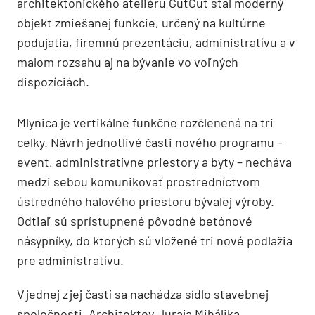
architektonického ateliéru GutGut stal moderný
objekt zmiešanej funkcie, určený na kultúrne
podujatia, firemnú prezentáciu, administratívu a v
malom rozsahu aj na bývanie vo voľných
dispozíciách.
Mlynica je vertikálne funkčne rozčlenená na tri
celky. Návrh jednotlivé časti nového programu –
event, administratívne priestory a byty – necháva
medzi sebou komunikovať prostredníctvom
ústredného halového priestoru bývalej výroby.
Odtiaľ sú sprístupnené pôvodné betónové
násypníky, do ktorých sú vložené tri nové podlažia
pre administratívu.
V jednej z jej častí sa nachádza sídlo stavebnej
spoločnosti. Architektov Juraja Mihálika