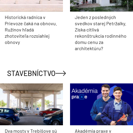
Historická radnica v
Jeden z posledných
Prievoze čaká na obnovu.
svedkov starej Petržalky.
Ružinov hľadá
Získa citlivá
zhotoviteľa rozsiahlej
rekonštrukcia rodinného
obnovy
domu cenu za
architektúru?
STAVEBNÍCTVO
Dva mosty v Trebišove sú
Akadémia praxe v