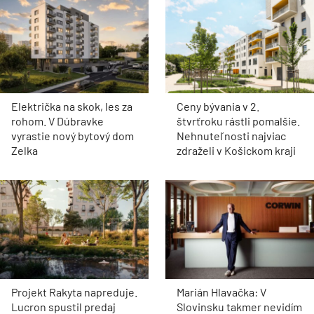
Električka na skok, les za
Ceny bývania v 2.
rohom. V Dúbravke
štvrťroku rástli pomalšie.
vyrastie nový bytový dom
Nehnuteľnosti najviac
Zelka
zdraželi v Košickom kraji
Projekt Rakyta napreduje.
Marián Hlavačka: V
Lucron spustil predaj
Slovinsku takmer nevidím