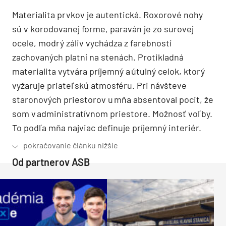
Materialita prvkov je autentická. Roxorové nohy
sú v korodovanej forme, paraván je zo surovej
ocele, modrý záliv vychádza z farebnosti
zachovaných platní na stenách. Protikladná
materialita vytvára príjemný a útulný celok, ktorý
vyžaruje priateľskú atmosféru. Pri návšteve
staronových priestorov u mňa absentoval pocit, že
som v administratívnom priestore. Možnosť voľby.
To podľa mňa najviac definuje príjemný interiér.
Od partnerov ASB