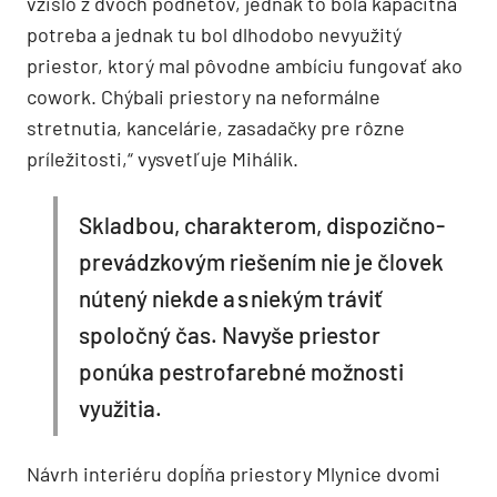
vzišlo z dvoch podnetov, jednak to bola kapacitná
potreba a jednak tu bol dlhodobo nevyužitý
priestor, ktorý mal pôvodne ambíciu fungovať ako
cowork. Chýbali priestory na neformálne
stretnutia, kancelárie, zasadačky pre rôzne
príležitosti,“ vysvetľuje Mihálik.
Skladbou, charakterom, dispozično-
prevádzkovým riešením nie je človek
nútený niekde a s niekým tráviť
spoločný čas. Navyše priestor
ponúka pestrofarebné možnosti
využitia.
Návrh interiéru dopĺňa priestory Mlynice dvomi