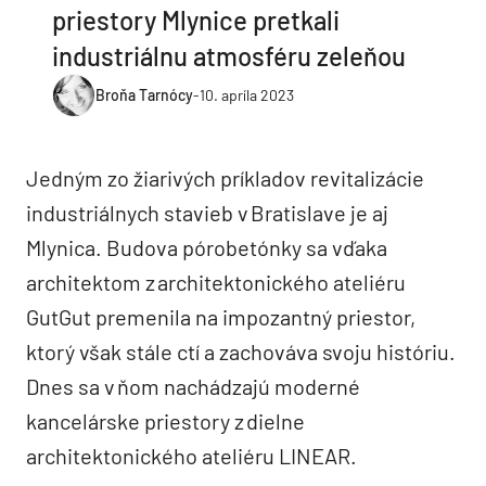
priestory Mlynice pretkali
industriálnu atmosféru zeleňou
Broňa Tarnócy
-
10. apríla 2023
Jedným zo žiarivých príkladov revitalizácie
industriálnych stavieb v Bratislave je aj
Mlynica. Budova pórobetónky sa vďaka
architektom z architektonického ateliéru
GutGut premenila na impozantný priestor,
ktorý však stále ctí a zachováva svoju históriu.
Dnes sa v ňom nachádzajú moderné
kancelárske priestory z dielne
architektonického ateliéru LINEAR.