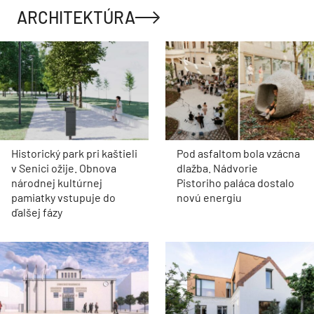
ARCHITEKTÚRA
Historický park pri kaštieli
Pod asfaltom bola vzácna
v Senici ožije. Obnova
dlažba. Nádvorie
národnej kultúrnej
Pistoriho paláca dostalo
pamiatky vstupuje do
novú energiu
ďalšej fázy