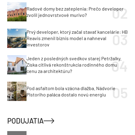
Radové domy bez zateplenia: Prečo developer
zvolil jednovrstvové murivo?
Prvý developer, ktorý začal stavať kancelárie: HB
Reavis zmenil biznis model a nahneval
investorov
Jeden z posledných svedkov starej Petržalky.
Získa citlivá rekonštrukcia rodinného domu
cenu za architektúru?
Pod asfaltom bola vzácna dlažba. Nádvorie
Pistoriho paláca dostalo novú energiu
PODUJATIA