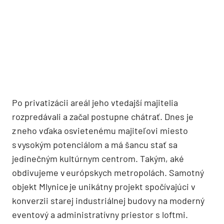
Po privatizácii areál jeho vtedajší majitelia
rozpredávali a začal postupne chátrať. Dnes je
z neho vďaka osvietenému majiteľovi miesto
s vysokým potenciálom a má šancu stať sa
jedinečným kultúrnym centrom. Takým, aké
obdivujeme v európskych metropolách. Samotný
objekt Mlynice je unikátny projekt spočívajúci v
konverzii starej industriálnej budovy na moderný
eventový a administratívny priestor s loftmi.