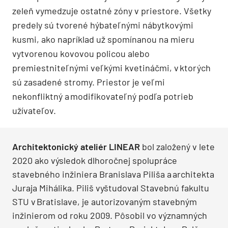
zeleň vymedzuje ostatné zóny v priestore. Všetky
predely sú tvorené hýbateľnými nábytkovými
kusmi, ako napríklad už spomínanou na mieru
vytvorenou kovovou policou alebo
premiestniteľnými veľkými kvetináčmi, v ktorých
sú zasadené stromy. Priestor je veľmi
nekonfliktný a modifikovateľný podľa potrieb
užívateľov.
Architektonický ateliér LINEAR
bol založený v lete
2020 ako výsledok dlhoročnej spolupráce
stavebného inžiniera Branislava Piliša a architekta
Juraja Mihálika. Piliš vyštudoval Stavebnú fakultu
STU v Bratislave, je autorizovaným stavebným
inžinierom od roku 2009. Pôsobil vo významných