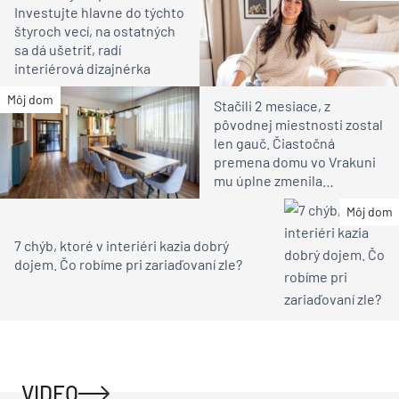
Investujte hlavne do týchto
štyroch vecí, na ostatných
sa dá ušetriť, radí
interiérová dizajnérka
Môj dom
Stačili 2 mesiace, z
pôvodnej miestnosti zostal
len gauč. Čiastočná
premena domu vo Vrakuni
mu úplne zmenila
atmosféru (video)
Môj dom
7 chýb, ktoré v interiéri kazia dobrý
dojem. Čo robíme pri zariaďovaní zle?
VIDEO