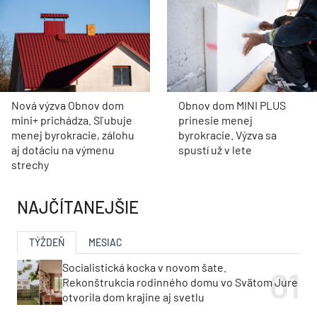
Nová výzva Obnov dom
Obnov dom MINI PLUS
mini+ prichádza. Sľubuje
prinesie menej
menej byrokracie, zálohu
byrokracie. Výzva sa
aj dotáciu na výmenu
spustí už v lete
strechy
NAJČÍTANEJŠIE
TÝŽDEŇ
MESIAC
Socialistická kocka v novom šate.
Rekonštrukcia rodinného domu vo Svätom Jure
otvorila dom krajine aj svetlu