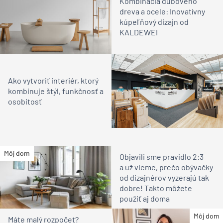
Kombinácia dubového
dreva a ocele: Inovatívny
kúpeľňový dizajn od
KALDEWEI
Ako vytvoriť interiér, ktorý
kombinuje štýl, funkčnosť a
osobitosť
Môj dom
Objavili sme pravidlo 2:3
a už vieme, prečo obývačky
od dizajnérov vyzerajú tak
dobre! Takto môžete
použiť aj doma
Môj dom
Máte malý rozpočet?