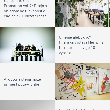
Kancelárie Czech
Promotion Vol. 2: Dizajn s
ohľadom na funkčnosť a
ekologickú udržateľnosť
Umenie alebo gýč?
Milánska výstava Memphis
furniture oslavuje 40.
výročie
Aj obyčná stena môže
priniesť pútavý príbeh