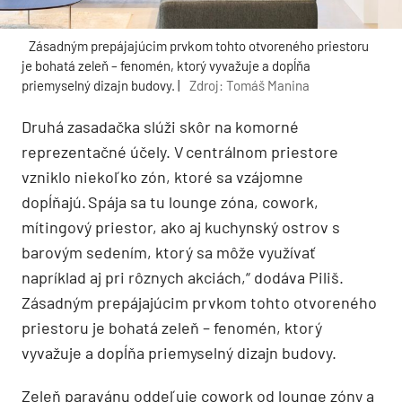
Zásadným prepájajúcim prvkom tohto otvoreného priestoru
je bohatá zeleň – fenomén, ktorý vyvažuje a dopĺňa
priemyselný dizajn budovy. |
Zdroj: Tomáš Manina
Druhá zasadačka slúži skôr na komorné
reprezentačné účely. V centrálnom priestore
vzniklo niekoľko zón, ktoré sa vzájomne
dopĺňajú. Spája sa tu lounge zóna, cowork,
mítingový priestor, ako aj kuchynský ostrov s
barovým sedením, ktorý sa môže využívať
napríklad aj pri rôznych akciách,“ dodáva Piliš.
Zásadným prepájajúcim prvkom tohto otvoreného
priestoru je bohatá zeleň – fenomén, ktorý
vyvažuje a dopĺňa priemyselný dizajn budovy.
Zeleň paravánu oddeľuje cowork od lounge zóny a