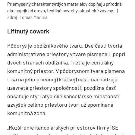
Priemyselný charakter tvrdých materiálov dopĺňajú prírodné
ako napríklad drevo, textilné povrchy, akustické závesy.
|
Zdroj: Tomáš Manina
Liftnutý cowork
Pôdorys je obdĺžnikového tvaru. Dve časti tvoria
administratívne priestory v tvare písmena L popri
dvoch stranách obdĺžnika. Tretia je centrálny
komunitný priestor. V pôdorysnom tvare písmena
L sa na jeho priečnej (kratšej) časti nachádzajú
uzavreté priestory spoločnosti, pozdĺžna časť
obsahuje štyri atypické kancelárske miestnosti
a zvyšok celého priestoru tvorí už spomínaná
komunitná zóna.
„Rozšírenie kancelárskych priestorov firmy ISE