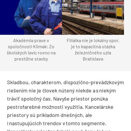
Akadémia praxe v
Filiálka nie je lokálny spor,
spoločnosti Klimak: Zo
je to kapacitná otázka
školských lavíc rovno na
železničného uzla
prestížne stavby
Bratislava
Skladbou, charakterom, dispozično-prevádzkovým
riešením nie je človek nútený niekde a s niekým
tráviť spoločný čas. Navyše priestor ponúka
pestrofarebné možnosti využitia. Kancelárske
priestory sú príkladom dnešných, ale
i nastupujúcich trendov v tomto segmente.