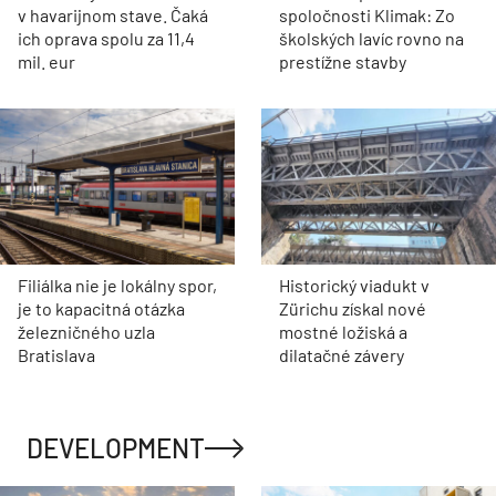
v havarijnom stave. Čaká
spoločnosti Klimak: Zo
ich oprava spolu za 11,4
školských lavíc rovno na
mil. eur
prestížne stavby
Filiálka nie je lokálny spor,
Historický viadukt v
je to kapacitná otázka
Zürichu získal nové
železničného uzla
mostné ložiská a
Bratislava
dilatačné závery
DEVELOPMENT