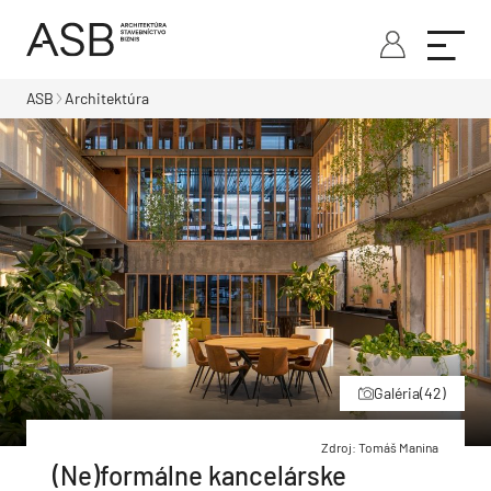
ASB
Architektúra
Galéria
(42)
Zdroj: Tomáš Manina
(Ne)formálne kancelárske