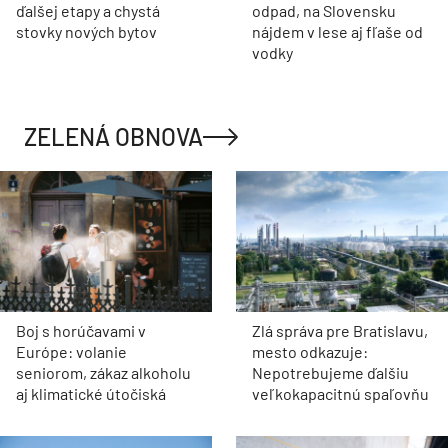
ďalšej etapy a chystá
odpad, na Slovensku
stovky nových bytov
nájdem v lese aj fľaše od
vodky
ZELENÁ OBNOVA
Boj s horúčavami v
Zlá správa pre Bratislavu,
Európe: volanie
mesto odkazuje:
seniorom, zákaz alkoholu
Nepotrebujeme ďalšiu
aj klimatické útočiská
veľkokapacitnú spaľovňu