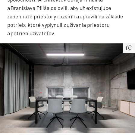
a Branislava Piliša oslovili, aby už existujúce
zabehnuté priestory rozšírili a upravili na základe
potrieb, ktoré vyplynuli z užívania priestoru
a potrieb užívateľov.