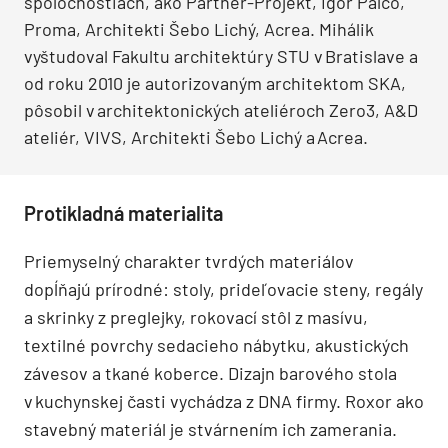
spoločnostiach, ako Partner-Projekt, Igor Palčo,
Proma, Architekti Šebo Lichý, Acrea. Mihálik
vyštudoval Fakultu architektúry STU v Bratislave a
od roku 2010 je autorizovaným architektom SKA,
pôsobil v architektonických ateliéroch Zero3, A&D
ateliér, VIVS, Architekti Šebo Lichý a Acrea.
Protikladná materialita
Priemyselný charakter tvrdých materiálov
dopĺňajú prírodné: stoly, prideľovacie steny, regály
a skrinky z preglejky, rokovací stôl z masívu,
textilné povrchy sedacieho nábytku, akustických
závesov a tkané koberce. Dizajn barového stola
v kuchynskej časti vychádza z DNA firmy. Roxor ako
stavebný materiál je stvárnením ich zamerania.