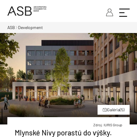
ASB
Development
Galéria
(5)
Zdroj: IURIS Group
Mlynské Nivy porastú do výšky.