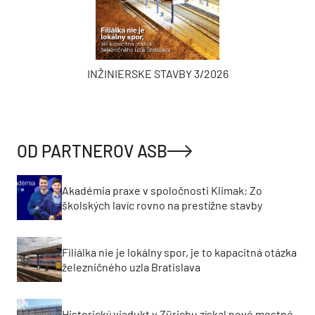
INŽINIERSKE STAVBY 3/2026
OD PARTNEROV ASB
Akadémia praxe v spoločnosti Klimak: Zo
školských lavíc rovno na prestížne stavby
Filiálka nie je lokálny spor, je to kapacitná otázka
železničného uzla Bratislava
Historický viadukt v Zürichu získal nové mostné