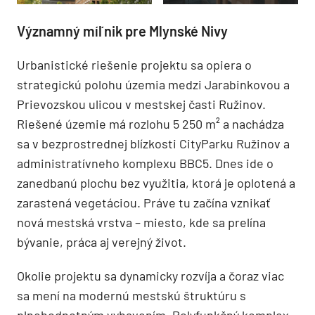
Významný míľnik pre Mlynské Nivy
Urbanistické riešenie projektu sa opiera o
strategickú polohu územia medzi Jarabinkovou a
Prievozskou ulicou v mestskej časti Ružinov.
Riešené územie má rozlohu 5 250 m² a nachádza
sa v bezprostrednej blízkosti CityParku Ružinov a
administratívneho komplexu BBC5. Dnes ide o
zanedbanú plochu bez využitia, ktorá je oplotená a
zarastená vegetáciou. Práve tu začína vznikať
nová mestská vrstva – miesto, kde sa prelína
bývanie, práca aj verejný život.
Okolie projektu sa dynamicky rozvíja a čoraz viac
sa mení na modernú mestskú štruktúru s
plnohodnotným vybavením. Polyfunkčný komplex