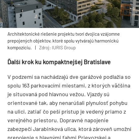
Architektonické riešenie projektu tvorí dvojica vzájomne
prepojených objektov, ktoré spolu vytvárajú harmonickú
kompozíciu.
|
Zdroj: IURIS Group
Ďalší krok ku kompaktnejšej Bratislave
V podzemí sa nachádzajú dve garážové podlažia so
spolu 163 parkovacími miestami, z ktorých väčšina
je situovaná pod hlavnou vežou. Vjazdy sú
orientované tak, aby nenarúšali plynulosť pohybu
na ulici, zatiaľ čo peší prístup je vedený priamo z
verejného priestoru. Dopravné napojenie
zabezpečí Jarabinková ulica, ktorá zároveň umožní
prepojenie s hlavnými ťahmi Prievozskej a