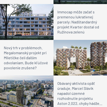
architekta
Immocap môže začať s
premenou lukratívnej
parcely: Nadštandardný
projekt Kvarter dostal od
Ružinova zelenú
Nový trh v problémoch.
Megalomanský projekt pri
Miletičke čelí ďalším
odvolaniam. Bude kľúčové
povolenie zrušené?
Obávaný aktivista opäť
úraduje. Marcel Slávik
napadol územné
rozhodnutie projektu
Aston 2.022, chyby hádže