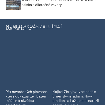
ložiská a dilatačné závery
MOHLO BY VÁS ZAUJÍMAŤ
ASB-PORTAL.CZ
Pět novodobých plováren,
Majitel Zbrojovky se hádá s
které dokazují, že i bazén
brněnským radním. Nový
může mít skvělou
stadion za Lužánkami narazil
architekturu
na výškový limit