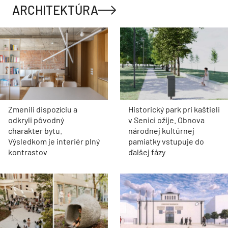
ARCHITEKTÚRA
Zmenili dispozíciu a
Historický park pri kaštieli
odkryli pôvodný
v Senici ožije. Obnova
charakter bytu.
národnej kultúrnej
Výsledkom je interiér plný
pamiatky vstupuje do
kontrastov
ďalšej fázy