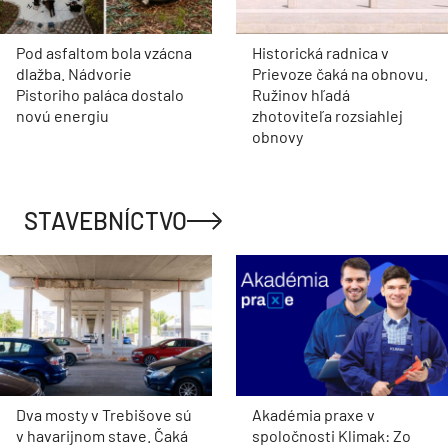
Pod asfaltom bola vzácna
Historická radnica v
dlažba. Nádvorie
Prievoze čaká na obnovu.
Pistoriho paláca dostalo
Ružinov hľadá
novú energiu
zhotoviteľa rozsiahlej
obnovy
STAVEBNÍCTVO
Dva mosty v Trebišove sú
Akadémia praxe v
v havarijnom stave. Čaká
spoločnosti Klimak: Zo