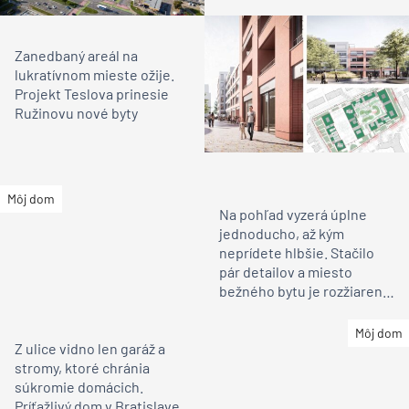
na stavebný úrad
Zanedbaný areál na
lukratívnom mieste ožije.
Projekt Teslova prinesie
Ružinovu nové byty
Môj dom
Na pohľad vyzerá úplne
jednoducho, až kým
neprídete hlbšie. Stačilo
pár detailov a miesto
bežného bytu je rozžiarené
bývanie pre rodinu
Môj dom
Z ulice vidno len garáž a
stromy, ktoré chránia
súkromie domácich.
Príťažlivý dom v Bratislave