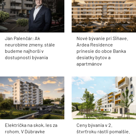
Ján Palenčár: Ak
Nové bývanie pri Sĺňave.
neurobíme zmeny, stále
Ardea Residence
budeme najhorší v
prinesie do obce Banka
dostupnosti bývania
desiatky bytov a
apartmánov
Električka na skok, les za
Ceny bývania v 2.
rohom. V Dúbravke
štvrťroku rástli pomalšie.