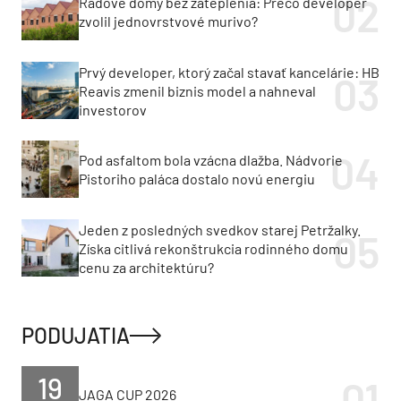
Radové domy bez zateplenia: Prečo developer
zvolil jednovrstvové murivo?
Prvý developer, ktorý začal stavať kancelárie: HB
Reavis zmenil biznis model a nahneval
investorov
Pod asfaltom bola vzácna dlažba. Nádvorie
Pistoriho paláca dostalo novú energiu
Jeden z posledných svedkov starej Petržalky.
Získa citlivá rekonštrukcia rodinného domu
cenu za architektúru?
PODUJATIA
19
JAGA CUP 2026