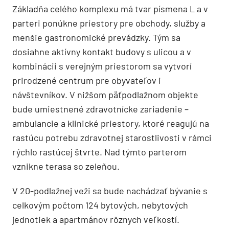
Základňa celého komplexu má tvar písmena L a v
parteri ponúkne priestory pre obchody, služby a
menšie gastronomické prevádzky. Tým sa
dosiahne aktívny kontakt budovy s ulicou a v
kombinácii s verejným priestorom sa vytvorí
prirodzené centrum pre obyvateľov i
návštevníkov. V nižšom päťpodlažnom objekte
bude umiestnené zdravotnícke zariadenie –
ambulancie a klinické priestory, ktoré reagujú na
rastúcu potrebu zdravotnej starostlivosti v rámci
rýchlo rastúcej štvrte. Nad týmto parterom
vznikne terasa so zeleňou.
V 20-podlažnej veži sa bude nachádzať bývanie s
celkovým počtom 124 bytových, nebytových
jednotiek a apartmánov rôznych veľkostí.