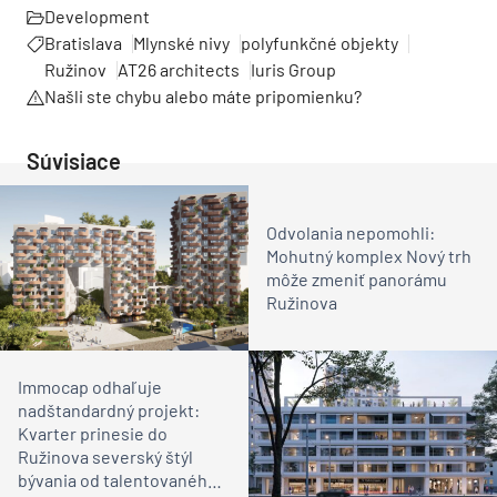
Development
Bratislava
Mlynské nivy
polyfunkčné objekty
Ružinov
AT26 architects
Iuris Group
Našli ste chybu alebo máte pripomienku?
Súvisiace
Odvolania nepomohli:
Mohutný komplex Nový trh
môže zmeniť panorámu
Ružinova
Immocap odhaľuje
nadštandardný projekt:
Kvarter prinesie do
Ružinova severský štýl
bývania od talentovaného