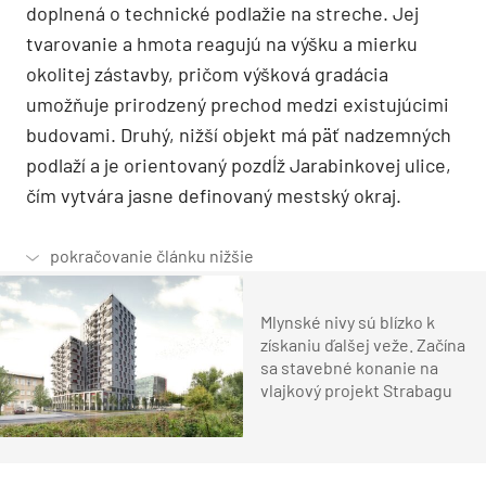
doplnená o technické podlažie na streche. Jej
tvarovanie a hmota reagujú na výšku a mierku
okolitej zástavby, pričom výšková gradácia
umožňuje prirodzený prechod medzi existujúcimi
budovami. Druhý, nižší objekt má päť nadzemných
podlaží a je orientovaný pozdĺž Jarabinkovej ulice,
čím vytvára jasne definovaný mestský okraj.
Mlynské nivy sú blízko k
získaniu ďalšej veže. Začína
sa stavebné konanie na
vlajkový projekt Strabagu