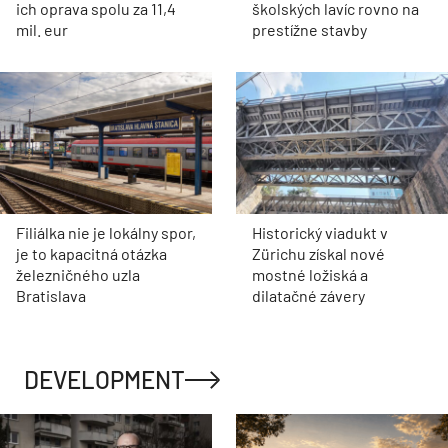
ich oprava spolu za 11,4
školských lavíc rovno na
mil. eur
prestížne stavby
Filiálka nie je lokálny spor,
Historický viadukt v
je to kapacitná otázka
Zürichu získal nové
železničného uzla
mostné ložiská a
Bratislava
dilatačné závery
DEVELOPMENT