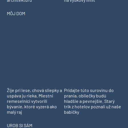
MÔJ DOM
Žije pri lese, chová sliepky a
Pridajte túto surovinu do
uspáva ju rieka. Miestni
prania, obliečky budú
remeselníci vytvorili
hladšie a pevnejšie. Starý
bývanie, ktoré vyzerá ako
trik z hotelov poznali už naše
malý raj
babičky
UROB SI SÁM