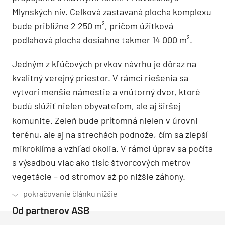
Mlynských nív. Celková zastavaná plocha komplexu
bude približne 2 250 m², pričom úžitková
podlahová plocha dosiahne takmer 14 000 m².
Jedným z kľúčových prvkov návrhu je dôraz na
kvalitný verejný priestor. V rámci riešenia sa
vytvorí menšie námestie a vnútorný dvor, ktoré
budú slúžiť nielen obyvateľom, ale aj širšej
komunite. Zeleň bude prítomná nielen v úrovni
terénu, ale aj na strechách podnože, čím sa zlepší
mikroklíma a vzhľad okolia. V rámci úprav sa počíta
s výsadbou viac ako tisíc štvorcových metrov
vegetácie – od stromov až po nižšie záhony.
Od partnerov ASB