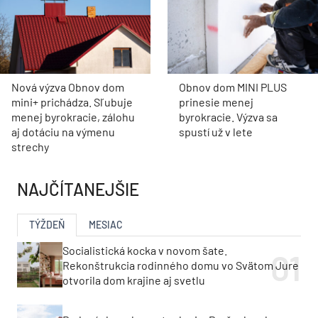
Nová výzva Obnov dom
Obnov dom MINI PLUS
mini+ prichádza. Sľubuje
prinesie menej
menej byrokracie, zálohu
byrokracie. Výzva sa
aj dotáciu na výmenu
spustí už v lete
strechy
NAJČÍTANEJŠIE
TÝŽDEŇ
MESIAC
Socialistická kocka v novom šate.
Rekonštrukcia rodinného domu vo Svätom Jure
otvorila dom krajine aj svetlu