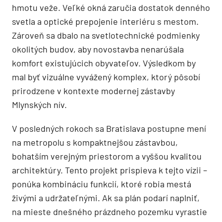
hmotu veže. Veľké okná zaručia dostatok denného
svetla a optické prepojenie interiéru s mestom.
Zároveň sa dbalo na svetlotechnické podmienky
okolitých budov, aby novostavba nenarúšala
komfort existujúcich obyvateľov. Výsledkom by
mal byť vizuálne vyvážený komplex, ktorý pôsobí
prirodzene v kontexte modernej zástavby
Mlynských nív.
V posledných rokoch sa Bratislava postupne mení
na metropolu s kompaktnejšou zástavbou,
bohatším verejným priestorom a vyššou kvalitou
architektúry. Tento projekt prispieva k tejto vízii –
ponúka kombináciu funkcií, ktoré robia mestá
živými a udržateľnými. Ak sa plán podarí naplniť,
na mieste dnešného prázdneho pozemku vyrastie