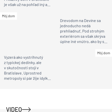
je však už na pohľad iný ako
susedia
Môj dom
Drevodom na Devíne sa
jednoducho nedá
prehliadnuť. Pod strohým
exteriérom sa však skrýva
úplne iné vnútro, ako by ste
čakali
Môj dom
Vyzerá ako vystrihnutý
z typickej dedinky, ale
v skutočnosti stojí v
Bratislave. Uprostred
metropoly si pár žije idylku
ako na vidieku
VIDEO