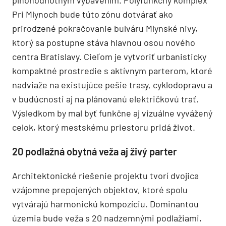
Pri Mlynoch bude túto zónu dotvárať ako
prirodzené pokračovanie bulváru Mlynské nivy,
ktorý sa postupne stáva hlavnou osou nového
centra Bratislavy. Cieľom je vytvoriť urbanisticky
kompaktné prostredie s aktívnym parterom, ktoré
nadviaže na existujúce pešie trasy, cyklodopravu a
v budúcnosti aj na plánovanú električkovú trať.
Výsledkom by mal byť funkčne aj vizuálne vyvážený
celok, ktorý mestskému priestoru pridá život.
20 podlažná obytná veža aj živý parter
Architektonické riešenie projektu tvorí dvojica
vzájomne prepojených objektov, ktoré spolu
vytvárajú harmonickú kompozíciu. Dominantou
územia bude veža s 20 nadzemnými podlažiami,