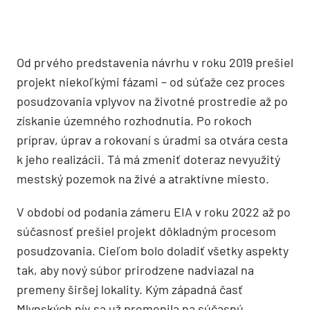
Od prvého predstavenia návrhu v roku 2019 prešiel
projekt niekoľkými fázami – od súťaže cez proces
posudzovania vplyvov na životné prostredie až po
získanie územného rozhodnutia. Po rokoch
príprav, úprav a rokovaní s úradmi sa otvára cesta
k jeho realizácii. Tá má zmeniť doteraz nevyužitý
mestský pozemok na živé a atraktívne miesto.
V období od podania zámeru EIA v roku 2022 až po
súčasnosť prešiel projekt dôkladným procesom
posudzovania. Cieľom bolo doladiť všetky aspekty
tak, aby nový súbor prirodzene nadviazal na
premeny širšej lokality. Kým západná časť
Mlynských nív sa už premenila na súčasnú