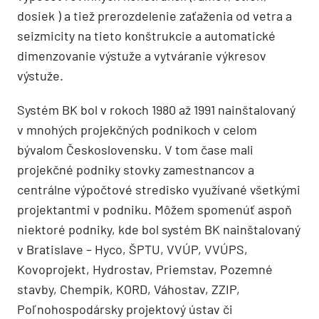
dosiek ) a tiež prerozdelenie zaťaženia od vetra a
seizmicity na tieto konštrukcie a automatické
dimenzovanie výstuže a vytváranie výkresov
výstuže.
Systém BK bol v rokoch 1980 až 1991 nainštalovaný
v mnohých projekčných podnikoch v celom
bývalom Československu. V tom čase mali
projekčné podniky stovky zamestnancov a
centrálne výpočtové stredisko využívané všetkými
projektantmi v podniku. Môžem spomenúť aspoň
niektoré podniky, kde bol systém BK nainštalovaný
v Bratislave – Hyco, ŠPTU, VVÚP, VVÚPS,
Kovoprojekt, Hydrostav, Priemstav, Pozemné
stavby, Chempik, KORD, Váhostav, ZZIP,
Poľnohospodársky projektový ústav či