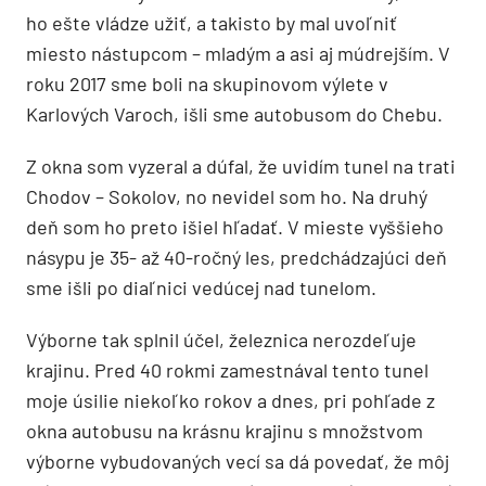
ho ešte vládze užiť, a takisto by mal uvoľniť
miesto nástupcom – mladým a asi aj múdrejším. V
roku 2017 sme boli na skupinovom výlete v
Karlových Varoch, išli sme autobusom do Chebu.
Z okna som vyzeral a dúfal, že uvidím tunel na trati
Chodov – Sokolov, no nevidel som ho. Na druhý
deň som ho preto išiel hľadať. V mieste vyššieho
násypu je 35- až 40-ročný les, predchádzajúci deň
sme išli po diaľnici vedúcej nad tunelom.
Výborne tak splnil účel, železnica nerozdeľuje
krajinu. Pred 40 rokmi zamestnával tento tunel
moje úsilie niekoľko rokov a dnes, pri pohľade z
okna autobusu na krásnu krajinu s množstvom
výborne vybudovaných vecí sa dá povedať, že môj