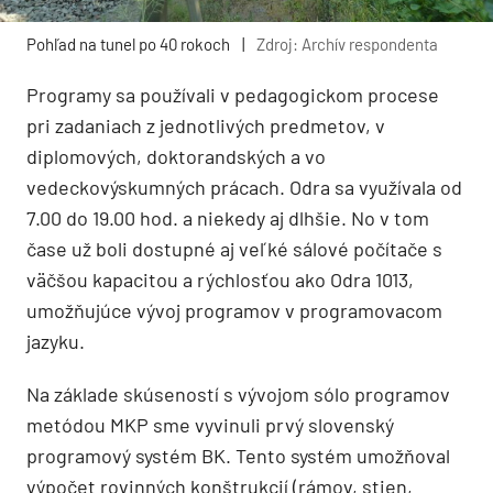
Pohľad na tunel po 40 rokoch
|
Zdroj: Archív respondenta
Programy sa používali v pedagogickom procese
pri zadaniach z jednotlivých predmetov, v
diplomových, doktorandských a vo
vedeckovýskumných prácach. Odra sa využívala od
7.00 do 19.00 hod. a niekedy aj dlhšie. No v tom
čase už boli dostupné aj veľké sálové počítače s
väčšou kapacitou a rýchlosťou ako Odra 1013,
umožňujúce vývoj programov v programovacom
jazyku.
Na základe skúseností s vývojom sólo programov
metódou MKP sme vyvinuli prvý slovenský
programový systém BK. Tento systém umožňoval
výpočet rovinných konštrukcií (rámov, stien,