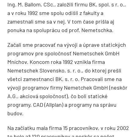
Ing. M. Ballom, CSc., založili firmu BK, spol. s r. o.,
a v roku 1992 sme spolu odišli z fakulty a
zamestnali sme sa v nej. V tom čase prišla aj
ponuka na spoluprácu od prof. Nemetschka.
Začali sme pracovať na vývoji a úprave statických
programov pre spoločnosť Nemetschek GmbH
Mníchov. Koncom roka 1992 vznikla firma
Nemetschek Slovensko, s. r. o., do ktorej prešli
všetci zamestnanci BK, s. r. o. Pracovali sme na
vývoji programov firmy Nemetchek GmbH (neskôr
A.G., akciová spoločnosť), čo boli statické
programy, CAD (Allplan) a programy na správu
budov.
Na začiatku mala firma 15 pracovníkov, v roku 2002
to bolo až 120 pracovníkov a neskôr sa počet