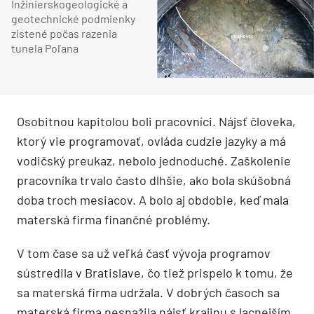
Inžinierskogeologické a
geotechnické podmienky
zistené počas razenia
tunela Poľana
Osobitnou kapitolou boli pracovníci. Nájsť človeka,
ktorý vie programovať, ovláda cudzie jazyky a má
vodičský preukaz, nebolo jednoduché. Zaškolenie
pracovníka trvalo často dlhšie, ako bola skúšobná
doba troch mesiacov. A bolo aj obdobie, keď mala
materská firma finančné problémy.
V tom čase sa už veľká časť vývoja programov
sústredila v Bratislave, čo tiež prispelo k tomu, že
sa materská firma udržala. V dobrých časoch sa
materská firma nesnažila nájsť krajinu s lacnejším