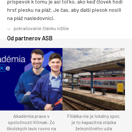
príspevok k tomu je asi toľko, ako keď človek hodí
hrsť piesku na pláž. Je čas, aby ďalší piesok nosili
na pláž nasledovníci.
Od partnerov ASB
Akadémia praxe v
Filiálka nie je lokálny spor,
spoločnosti Klimak: Zo
je to kapacitná otázka
školských lavíc rovno na
železničného uzla