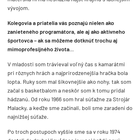
vývojom.
Kolegovia a priatelia vás poznajú nielen ako
zanieteného programátora, ale aj ako aktívneho
športovca – ak sa môžeme dotknúť trochu aj
mimoprofesijného života
…
V mladosti som trávieval voľný čas s kamarátmi
pri rôznych hrách a najprirodzenejšia hračka bola
lopta. Ruky som mal šikovnejšie ako nohy, tak som
začal s basketbalom a neskôr som k tomu pridal
hádzanú. Od roku 1966 som hral súťažne za Strojár
Malacky, a keďže sme začínali, boli sme zaradení do
najnižšej súťaže.
Po troch postupoch vyššie sme sa v roku 1974