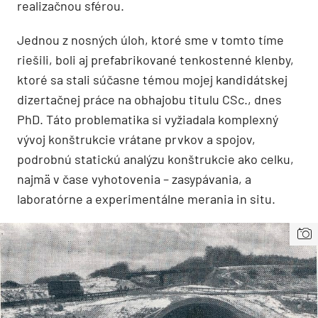
realizačnou sférou.
Jednou z nosných úloh, ktoré sme v tomto tíme
riešili, boli aj prefabrikované tenkostenné klenby,
ktoré sa stali súčasne témou mojej kandidátskej
dizertačnej práce na obhajobu titulu CSc., dnes
PhD. Táto problematika si vyžiadala komplexný
vývoj konštrukcie vrátane prvkov a spojov,
podrobnú statickú analýzu konštrukcie ako celku,
najmä v čase vyhotovenia – zasypávania, a
laboratórne a experimentálne merania in situ.