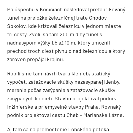
Po úspechu v Košiciach nasledoval prefabrikovaný
tunel na preložke železničnej trate Chodov –
Sokolov, kde križovali železnicu v jednom mieste
tri cesty. Zvolil sa tam 200 m dlhý tunel s
nadnásypom výšky 1,5 až 10 m, ktorý umožnil
prechod troch ciest plynulo nad železnicou a ktorý
zároveň prepájal krajinu.
Robili sme tam návrh tvaru klenieb, statický
výpočet, zaťažovacie skúšky nezasypanej klenby,
merania počas zasýpania a zaťažovacie skúšky
zasypaných klenieb. Stavbu projektoval podnik
Inžinierske a priemyselné stavby Praha. Rovnaký
podnik projektoval cestu Cheb – Mariánske Lázne.
Aj tam sa na premostenie Lobského potoka