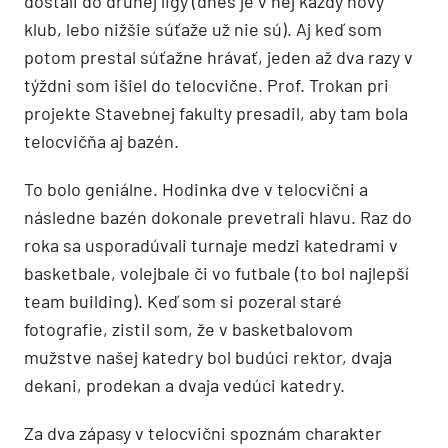
dostali do druhej ligy (dnes je v nej každý nový
klub, lebo nižšie súťaže už nie sú). Aj keď som
potom prestal súťažne hrávať, jeden až dva razy v
týždni som išiel do telocvične. Prof. Trokan pri
projekte Stavebnej fakulty presadil, aby tam bola
telocvičňa aj bazén.
To bolo geniálne. Hodinka dve v telocvični a
následne bazén dokonale prevetrali hlavu. Raz do
roka sa usporadúvali turnaje medzi katedrami v
basketbale, volejbale či vo futbale (to bol najlepší
team building). Keď som si pozeral staré
fotografie, zistil som, že v basketbalovom
mužstve našej katedry bol budúci rektor, dvaja
dekani, prodekan a dvaja vedúci katedry.
Za dva zápasy v telocvični spoznám charakter