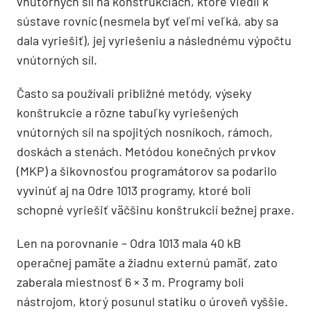
vnútorných síl na konštrukciách, ktoré viedli k
sústave rovníc (nesmela byť veľmi veľká, aby sa
dala vyriešiť), jej vyriešeniu a následnému výpočtu
vnútorných síl.
Často sa používali približné metódy, výseky
konštrukcie a rôzne tabuľky vyriešených
vnútorných síl na spojitých nosníkoch, rámoch,
doskách a stenách. Metódou konečných prvkov
(MKP) a šikovnosťou programátorov sa podarilo
vyvinúť aj na Odre 1013 programy, ktoré boli
schopné vyriešiť väčšinu konštrukcií bežnej praxe.
Len na porovnanie – Odra 1013 mala 40 kB
operačnej pamäte a žiadnu externú pamäť, zato
zaberala miestnosť 6 × 3 m. Programy boli
nástrojom, ktorý posunul statiku o úroveň vyššie.