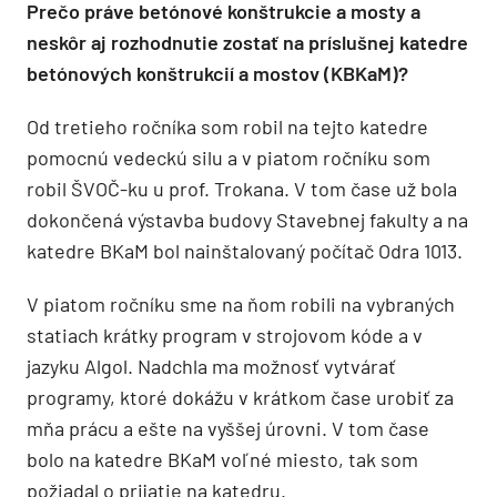
Prečo práve betónové konštrukcie a mosty a
neskôr aj rozhodnutie zostať na príslušnej katedre
betónových konštrukcií a mostov (KBKaM)?
Od tretieho ročníka som robil na tejto katedre
pomocnú vedeckú silu a v piatom ročníku som
robil ŠVOČ-ku u prof. Trokana. V tom čase už bola
dokončená výstavba budovy Stavebnej fakulty a na
katedre BKaM bol nainštalovaný počítač Odra 1013.
V piatom ročníku sme na ňom robili na vybraných
statiach krátky program v strojovom kóde a v
jazyku Algol. Nadchla ma možnosť vytvárať
programy, ktoré dokážu v krátkom čase urobiť za
mňa prácu a ešte na vyššej úrovni. V tom čase
bolo na katedre BKaM voľné miesto, tak som
požiadal o prijatie na katedru.