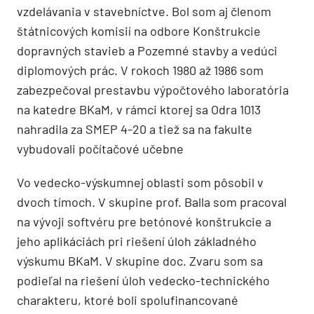
vzdelávania v stavebníctve. Bol som aj členom
štátnicových komisií na odbore Konštrukcie
dopravných stavieb a Pozemné stavby a vedúci
diplomových prác. V rokoch 1980 až 1986 som
zabezpečoval prestavbu výpočtového laboratória
na katedre BKaM, v rámci ktorej sa Odra 1013
nahradila za SMEP 4-20 a tiež sa na fakulte
vybudovali počítačové učebne
Vo vedecko-výskumnej oblasti som pôsobil v
dvoch tímoch. V skupine prof. Balla som pracoval
na vývoji softvéru pre betónové konštrukcie a
jeho aplikáciách pri riešení úloh základného
výskumu BKaM. V skupine doc. Zvaru som sa
podieľal na riešení úloh vedecko-technického
charakteru, ktoré boli spolufinancované