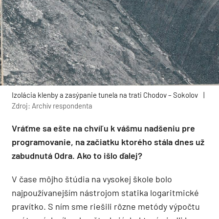
Izolácia klenby a zasýpanie tunela na trati Chodov – Sokolov
|
Zdroj: Archív respondenta
Vráťme sa ešte na chvíľu k vášmu nadšeniu pre
programovanie, na začiatku ktorého stála dnes už
zabudnutá Odra. Ako to išlo ďalej?
V čase môjho štúdia na vysokej škole bolo
najpoužívanejším nástrojom statika logaritmické
pravítko. S ním sme riešili rôzne metódy výpočtu