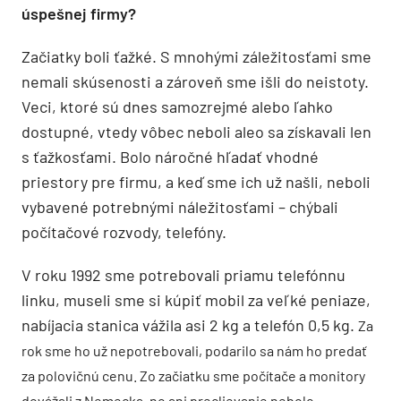
úspešnej firmy?
Začiatky boli ťažké. S mnohými záležitosťami sme
nemali skúsenosti a zároveň sme išli do neistoty.
Veci, ktoré sú dnes samozrejmé alebo ľahko
dostupné, vtedy vôbec neboli aleo sa získavali len
s ťažkosťami. Bolo náročné hľadať vhodné
priestory pre firmu, a keď sme ich už našli, neboli
vybavené potrebnými náležitosťami – chýbali
počítačové rozvody, telefóny.
V roku 1992 sme potrebovali priamu telefónnu
linku, museli sme si kúpiť mobil za veľké peniaze,
nabíjacia stanica vážila asi 2 kg a telefón 0,5 kg.
Za
rok sme ho už nepotrebovali, podarilo sa nám ho predať
za polovičnú cenu. Zo začiatku sme počítače a monitory
dovážali z Nemecka, no ani preclievanie nebolo