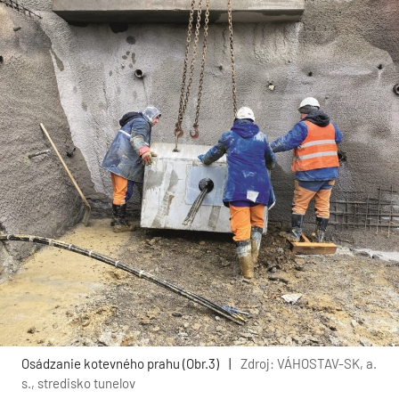
Osádzanie kotevného prahu (Obr.3)
|
Zdroj: VÁHOSTAV-SK, a.
s., stredisko tunelov