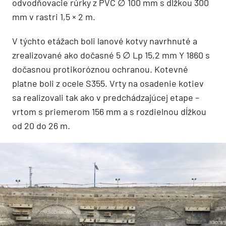
odvodňovacie rúrky z PVC ∅ 100 mm s dĺžkou 300
mm v rastri 1,5 × 2 m.
V týchto etážach boli lanové kotvy navrhnuté a
zrealizované ako dočasné 5 ∅ Lp 15,2 mm Y 1860 s
dočasnou protikoróznou ochranou. Kotevné
platne boli z ocele S355. Vrty na osadenie kotiev
sa realizovali tak ako v predchádzajúcej etape –
vrtom s priemerom 156 mm a s rozdielnou dĺžkou
od 20 do 26 m.