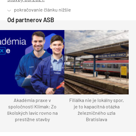
Od partnerov ASB
Akadémia praxe v
Filiálka nie je lokálny spor,
spoločnosti Klimak: Zo
je to kapacitná otázka
školských lavíc rovno na
železničného uzla
prestížne stavby
Bratislava