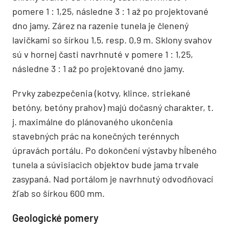
pomere 1 : 1,25, následne 3 : 1 až po projektované
dno jamy. Zárez na razenie tunela je členený
lavičkami so šírkou 1,5, resp. 0,9 m. Sklony svahov
sú v hornej časti navrhnuté v pomere 1 : 1,25,
následne 3 : 1 až po projektované dno jamy.
Prvky zabezpečenia (kotvy, klince, striekané
betóny, betóny prahov) majú dočasný charakter, t.
j. maximálne do plánovaného ukončenia
stavebných prác na konečných terénnych
úpravách portálu. Po dokončení výstavby hĺbeného
tunela a súvisiacich objektov bude jama trvale
zasypaná. Nad portálom je navrhnutý odvodňovací
žľab so šírkou 600 mm.
Geologické pomery