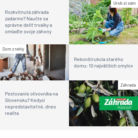
Urob si sám
Rozkvitnutá záhrada
zadarmo? Naučte sa
správne deliť trvalky a
omlaďte svoje záhony
Dom z tehly
Rekonštrukcia starého
domu: 10 najväčších omylov
Záhrada
Pestovanie olivovníka na
Slovensku? Kedysi
nepredstaviteľné, dnes
realita