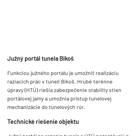
Južný portál tunela Bikoš
Funkciou južného portálu je umožniť realizáciu
raziacich prác v tuneli Bikoš. Hrubé terénne
úpravy (HTÚ) riešia zabezpečenie stability stien
portálovej jamy a umožnia prístup tunelovej
mechanizácie do tunelových rúr.
Technické riešenie objektu
Južný portál na razenie tunela a HTÚ pozostávajú z