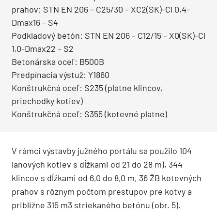
prahov: STN EN 206 – C25/30 – XC2(SK)-Cl 0,4-
Dmax16 – S4
Podkladový betón: STN EN 206 – C12/15 – X0(SK)-Cl
1,0-Dmax22 – S2
Betonárska oceľ: B500B
Predpínacia výstuž: Y1860
Konštrukčná oceľ: S235 (platne klincov,
priechodky kotiev)
Konštrukčná oceľ: S355 (kotevné platne)
V rámci výstavby južného portálu sa použilo 104
lanových kotiev s dĺžkami od 21 do 28 m), 344
klincov s dĺžkami od 6,0 do 8,0 m, 36 ŽB kotevných
prahov s rôznym počtom prestupov pre kotvy a
približne 315 m3 striekaného betónu (obr. 5).