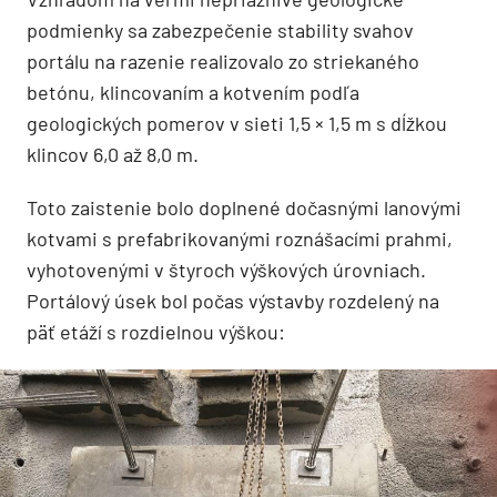
podmienky sa zabezpečenie stability svahov
portálu na razenie realizovalo zo striekaného
betónu, klincovaním a kotvením podľa
geologických pomerov v sieti 1,5 × 1,5 m s dĺžkou
klincov 6,0 až 8,0 m.
Toto zaistenie bolo doplnené dočasnými lanovými
kotvami s prefabrikovanými roznášacími prahmi,
vyhotovenými v štyroch výškových úrovniach.
Portálový úsek bol počas výstavby rozdelený na
päť etáží s rozdielnou výškou: