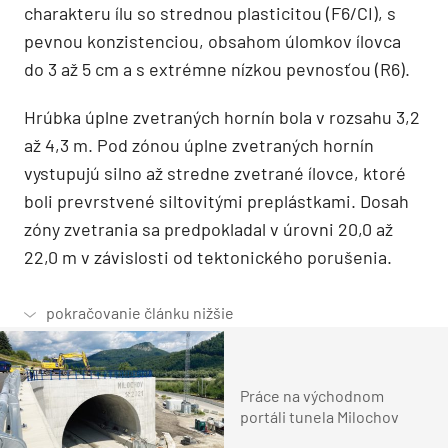
charakteru ílu so strednou plasticitou (F6/CI), s
pevnou konzistenciou, obsahom úlomkov ílovca
do 3 až 5 cm a s extrémne nízkou pevnosťou (R6).
Hrúbka úplne zvetraných hornín bola v rozsahu 3,2
až 4,3 m. Pod zónou úplne zvetraných hornín
vystupujú silno až stredne zvetrané ílovce, ktoré
boli prevrstvené siltovitými preplástkami. Dosah
zóny zvetrania sa predpokladal v úrovni 20,0 až
22,0 m v závislosti od tektonického porušenia.
Práce na východnom
portáli tunela Milochov