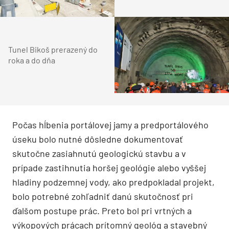
Tunel Bikoš prerazený do
roka a do dňa
Počas hĺbenia portálovej jamy a predportálového
úseku bolo nutné dôsledne dokumentovať
skutočne zasiahnutú geologickú stavbu a v
prípade zastihnutia horšej geológie alebo vyššej
hladiny podzemnej vody, ako predpokladal projekt,
bolo potrebné zohľadniť danú skutočnosť pri
ďalšom postupe prác. Preto bol pri vrtných a
výkopových prácach prítomný geológ a stavebný