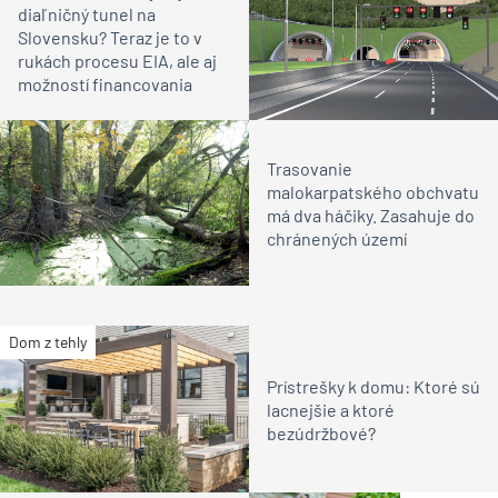
diaľničný tunel na
Slovensku? Teraz je to v
rukách procesu EIA, ale aj
možností financovania
Trasovanie
malokarpatského obchvatu
má dva háčiky. Zasahuje do
chránených území
Dom z tehly
Prístrešky k domu: Ktoré sú
lacnejšie a ktoré
bezúdržbové?