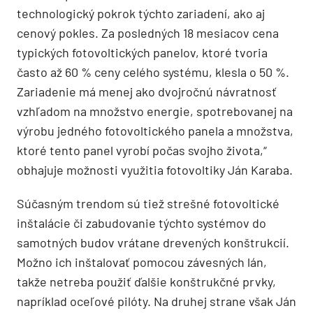
technologický pokrok týchto zariadení, ako aj
cenový pokles. Za posledných 18 mesiacov cena
typických fotovoltických panelov, ktoré tvoria
často až 60 % ceny celého systému, klesla o 50 %.
Zariadenie má menej ako dvojročnú návratnosť
vzhľadom na množstvo energie, spotrebovanej na
výrobu jedného fotovoltického panela a množstva,
ktoré tento panel vyrobí počas svojho života,“
obhajuje možnosti využitia fotovoltiky Ján Karaba.
Súčasným trendom sú tiež strešné fotovoltické
inštalácie či zabudovanie týchto systémov do
samotných budov vrátane drevených konštrukcií.
Možno ich inštalovať pomocou závesných lán,
takže netreba použiť ďalšie konštrukčné prvky,
napríklad oceľové pilóty. Na druhej strane však Ján