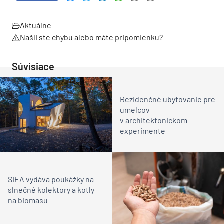
Aktuálne
Našli ste chybu alebo máte pripomienku?
Súvisiace
Rezidenčné ubytovanie pre
umelcov
v architektonickom
experimente
SIEA vydáva poukážky na
slnečné kolektory a kotly
na biomasu