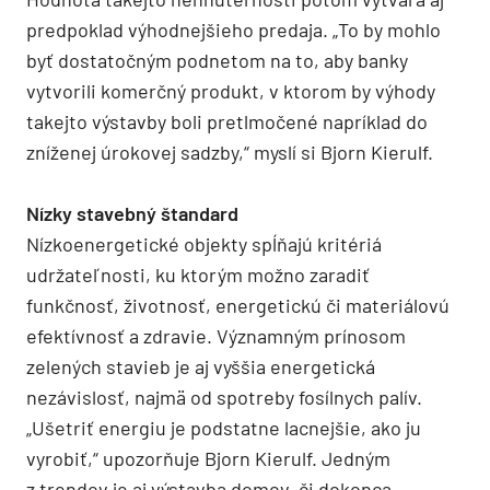
predpoklad výhodnejšieho predaja. „To by mohlo
byť dostatočným podnetom na to, aby banky
vytvorili komerčný produkt, v ktorom by výhody
takejto výstavby boli pretlmočené napríklad do
zníženej úrokovej sadzby,“ myslí si Bjorn Kierulf.
Nízky stavebný štandard
Nízkoenergetické objekty spĺňajú kritériá
udržateľnosti, ku ktorým možno zaradiť
funkčnosť, životnosť, energetickú či materiálovú
efektívnosť a zdravie. Významným prínosom
zelených stavieb je aj vyššia energetická
nezávislosť, najmä od spotreby fosílnych palív.
„Ušetriť energiu je podstatne lacnejšie, ako ju
vyrobiť,“ upozorňuje Bjorn Kierulf. Jedným
z trendov je aj výstavba domov, či dokonca