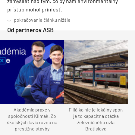
zamyslieť nad tým, čo by nám environmentálny
prístup mohol priniesť.
Od partnerov ASB
Akadémia praxe v
Filiálka nie je lokálny spor,
spoločnosti Klimak: Zo
je to kapacitná otázka
školských lavíc rovno na
železničného uzla
prestížne stavby
Bratislava