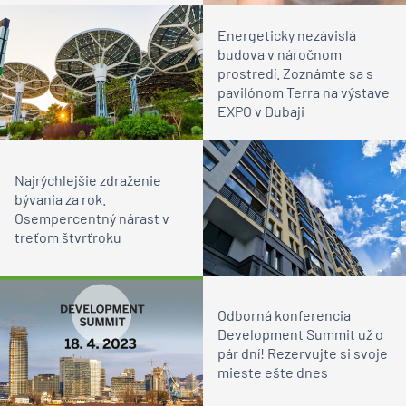
Energeticky nezávislá
budova v náročnom
prostredí. Zoznámte sa s
pavilónom Terra na výstave
EXPO v Dubaji
Najrýchlejšie zdraženie
bývania za rok.
Osempercentný nárast v
treťom štvrťroku
Odborná konferencia
Development Summit už o
pár dní! Rezervujte si svoje
mieste ešte dnes