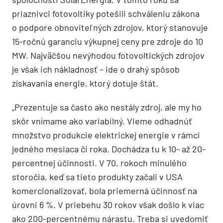
priaznivci fotovoltiky potešili schváleniu zákona
o podpore obnoviteľných zdrojov, ktorý stanovuje
15-ročnú garanciu výkupnej ceny pre zdroje do 10
MW. Najväčšou nevýhodou fotovoltických zdrojov
je však ich nákladnosť – ide o drahý spôsob
získavania energie, ktorý dotuje štát.
„Prezentuje sa často ako nestály zdroj, ale my ho
skôr vnímame ako variabilný. Vieme odhadnúť
množstvo produkcie elektrickej energie v rámci
jedného mesiaca či roka. Dochádza tu k 10- až 20-
percentnej účinnosti. V 70. rokoch minulého
storočia, keď sa tieto produkty začali v USA
komercionalizovať, bola priemerná účinnosť na
úrovni 6 %. V priebehu 30 rokov však došlo k viac
ako 200-percentnému nárastu. Treba si uvedomiť