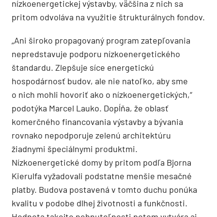
nízkoenergetickej výstavby, väčšina z nich sa
pritom odvoláva na využitie štrukturálnych fondov.
„Ani široko propagovaný program zatepľovania
nepredstavuje podporu nízko­energetického
štandardu. Zlepšuje síce energetickú
hospodárnosť budov, ale nie natoľko, aby sme
o nich mohli hovoriť ako o nízkoenergetických,“
podotýka Marcel Lauko. Dopĺňa, že oblasť
komerčného financovania výstavby a bývania
rovnako nepodporuje zelenú architektúru
žiadnymi špeciálnymi produktmi.
Nízkoenergetické domy by pritom podľa Bjorna
Kierulfa vyžadovali podstatne menšie mesačné
platby. Budova postavená v tomto duchu ponúka
kvalitu v podobe dlhej životnosti a funkčnosti.
Hodnota takejto nehnuteľnosti potom vytvára aj