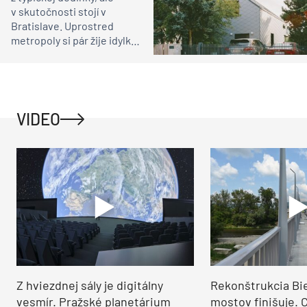
v skutočnosti stojí v
Bratislave. Uprostred
metropoly si pár žije idylku
ako na vidieku
VIDEO
Z hviezdnej sály je digitálny
Rekonštrukcia Bi
vesmír. Pražské planetárium
mostov finišuje. 