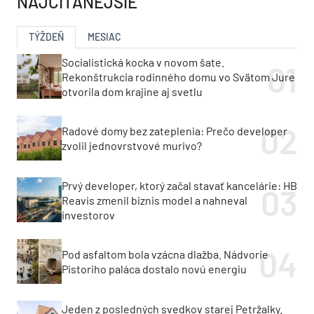
NAJČÍTANEJŠIE
TÝŽDEŇ
MESIAC
Socialistická kocka v novom šate.
Rekonštrukcia rodinného domu vo Svätom Jure
otvorila dom krajine aj svetlu
Radové domy bez zateplenia: Prečo developer
zvolil jednovrstvové murivo?
Prvý developer, ktorý začal stavať kancelárie: HB
Reavis zmenil biznis model a nahneval
investorov
Pod asfaltom bola vzácna dlažba. Nádvorie
Pistoriho paláca dostalo novú energiu
Jeden z posledných svedkov starej Petržalky.