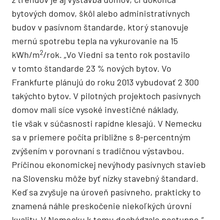
bytových domov, škôl alebo administratívnych
budov v pasívnom štandarde, ktorý stanovuje
mernú spotrebu tepla na vykurovanie na 15
2
kWh/m
/rok. „Vo Viedni sa tento rok postavilo
v tomto štandarde 23 % nových bytov. Vo
Frankfurte plánujú do roku 2013 vybudovať 2 300
takýchto bytov. V pilotných projektoch pasívnych
domov mali síce vysoké investičné náklady,
tie však v súčasnosti rapídne klesajú. V Nemecku
sa v priemere počíta približne s 8-percentným
zvýšením v porovnaní s tradičnou výstavbou.
Príčinou ekonomickej nevýhody pasívnych stavieb
na Slovensku môže byť nízky stavebný štandard.
Keď sa zvyšuje na úroveň pasívneho, prakticky to
znamená náhle preskočenie niekoľkých úrovní
kvality. V Nemecku k tomu dochádzalo postupne,“