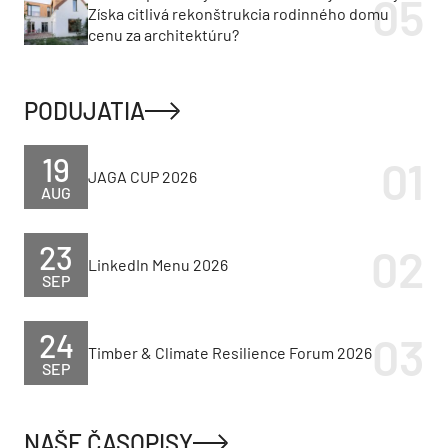
Získa citlivá rekonštrukcia rodinného domu
cenu za architektúru?
PODUJATIA
19
JAGA CUP 2026
AUG
23
LinkedIn Menu 2026
SEP
24
Timber & Climate Resilience Forum 2026
SEP
NAŠE ČASOPISY