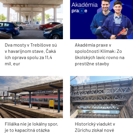
Dva mosty v Trebišove sú
Akadémia praxe v
v havarijnom stave. Čaká
spoločnosti Klimak: Zo
ich oprava spolu za 11,4
školských lavíc rovno na
mil. eur
prestížne stavby
Filiálka nie je lokálny spor,
Historický viadukt v
je to kapacitná otázka
Zürichu získal nové