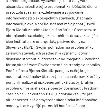
s nízkoenergetickou výstavbou je ešte vždy veľká
absencia znalostí o tejto problematike. Dôležitú úlohu
preto zohráva najmä vzdelávanie a zvyšovanie
informovanosti o ekologických stavbách. „Mať málo
informácií je oveľa horšie, než mať málo peňazí,“ tvrdí
Bjorn Kierulf z architektonického štúdia Creattera, za­
oberajúceho sa ekologickou architektúrou, zakladajúci
člen Inštitútu pre energeticky pasívne domy na
Slovensku (IEPD). Svojím pohľadom na problematiku
zelených stavieb, ich predností a významu, otvoril
diskusné stretnutie internetového magazínu Stavebné
fórum.sk s názvom Environmentálne trendy a eknomika.
Podľa názoru Bjorna Kierulfa panuje v našej krajine
nedostatok stimulov či trhových mechanizmov, ktoré by
pomohli realizovať nízko­energetické stavby. Druhým
problémom je snaha developerov dosiahnuť v krátkom
čase čo najviac čistého zisku. Podotýka však, že pre
nízkoenergetické domy treba skôr hľadať iné finančné
modely, ktoré využijú potenciál budúcich úspor.