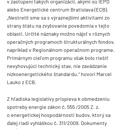
v zastúpení takých organizácií, akými sú IEPD
alebo Energetické centrum Bratislava (ECB).
„Nestretli sme sa s výraznejšími aktivitami zo
strany štátu na zvyšovanie povedomia v tejto
oblasti. Určité náznaky možno nájsť v rôznych
operačných programoch štrukturálnych fondov,
napríklad v Regionálnom operačnom programe.
Primárnym cieľom programu však bolo riešiť
nevyhovujúci technický stav, nie zavádzanie
nízkoenergetického štandardu,“ hovorí Marcel
Lauko z ECB.
Z hľadiska legislatívy prispieva k obmedzeniu
spotreby energie zákon č. 555 /2005 Z. z.
o energetickej hospodárnosti budov, ktorý sa
ďalej riadi vyhláškou č. 311/2009. Dokumenty