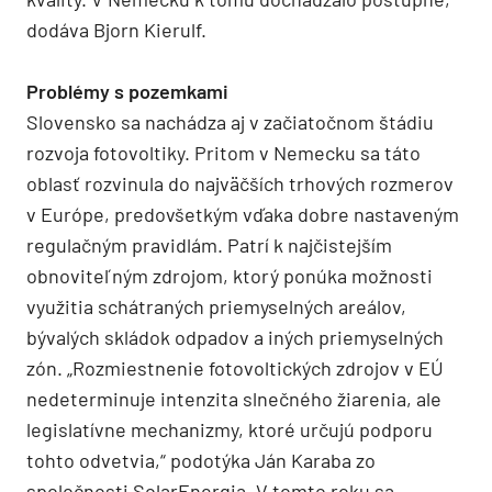
dodáva Bjorn Kierulf.
Problémy s pozemkami
Slovensko sa nachádza aj v začiatočnom štádiu
rozvoja fotovoltiky. Pritom v Nemecku sa táto
oblasť rozvinula do najväčších trhových rozmerov
v Európe, predovšetkým vďaka dobre nastaveným
regulačným pravidlám. Patrí k najčistejším
obnoviteľným zdrojom, ktorý ponúka možnosti
využitia schátraných priemyselných areálov,
bývalých skládok odpadov a iných priemyselných
zón. „Rozmiestnenie fotovoltických zdrojov v EÚ
nedeterminuje intenzita slnečného žiarenia, ale
legislatívne mechanizmy, ktoré určujú podporu
tohto odvetvia,“ podotýka Ján Karaba zo
spoločnosti SolarEnergia. V tomto roku sa