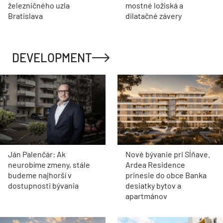
železničného uzla
mostné ložiská a
Bratislava
dilatačné závery
DEVELOPMENT
Ján Palenčár: Ak
Nové bývanie pri Sĺňave.
neurobíme zmeny, stále
Ardea Residence
budeme najhorší v
prinesie do obce Banka
dostupnosti bývania
desiatky bytov a
apartmánov