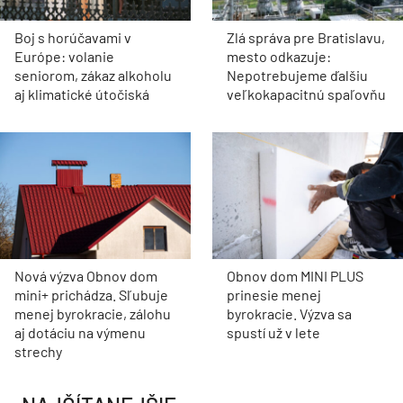
Boj s horúčavami v
Zlá správa pre Bratislavu,
Európe: volanie
mesto odkazuje:
seniorom, zákaz alkoholu
Nepotrebujeme ďalšiu
aj klimatické útočiská
veľkokapacitnú spaľovňu
Nová výzva Obnov dom
Obnov dom MINI PLUS
mini+ prichádza. Sľubuje
prinesie menej
menej byrokracie, zálohu
byrokracie. Výzva sa
aj dotáciu na výmenu
spustí už v lete
strechy