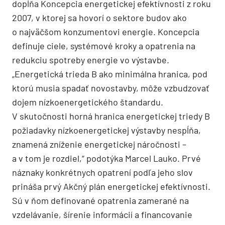
dopĺňa Koncepcia energetickej efektívnosti z roku
2007, v ktorej sa hovorí o sektore budov ako
o najväčšom konzumentovi energie. Koncepcia
definuje ciele, systémové kroky a opatrenia na
redukciu spotreby energie vo výstavbe.
„Energetická trieda B ako minimálna hranica, pod
ktorú musia spadať novostavby, môže vzbudzovať
dojem nízkoenergetického štandardu.
V skutočnosti horná hranica energetickej triedy B
požiadavky nízko­energetickej výstavby nespĺňa,
znamená zníženie energetickej náročnosti –
a v tom je rozdiel,“ podotýka Marcel Lauko. Prvé
náznaky konkrétnych opatrení podľa jeho slov
prináša prvý Akčný plán energetickej efektívnosti.
Sú v ňom definované opatrenia zamerané na
vzdelávanie, šírenie informácií a financovanie