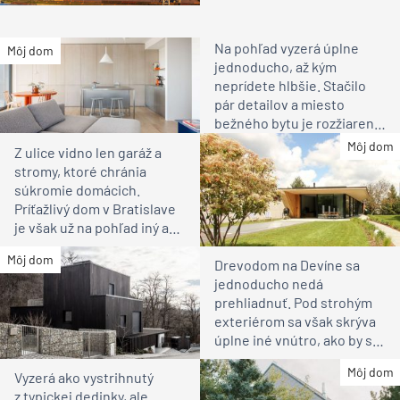
Na pohľad vyzerá úplne
Môj dom
jednoducho, až kým
neprídete hlbšie. Stačilo
pár detailov a miesto
bežného bytu je rozžiarené
bývanie pre rodinu
Môj dom
Z ulice vidno len garáž a
stromy, ktoré chránia
súkromie domácich.
Príťažlivý dom v Bratislave
je však už na pohľad iný ako
susedia
Môj dom
Drevodom na Devíne sa
jednoducho nedá
prehliadnuť. Pod strohým
exteriérom sa však skrýva
úplne iné vnútro, ako by ste
čakali
Môj dom
Vyzerá ako vystrihnutý
z typickej dedinky, ale