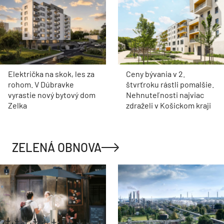
Električka na skok, les za
Ceny bývania v 2.
rohom. V Dúbravke
štvrťroku rástli pomalšie.
vyrastie nový bytový dom
Nehnuteľnosti najviac
Zelka
zdraželi v Košickom kraji
ZELENÁ OBNOVA