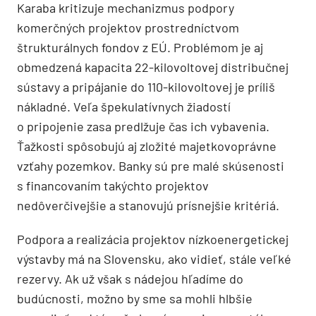
Karaba kritizuje mechanizmus podpory
komerčných projektov prostredníctvom
štrukturálnych fondov z EÚ. Problémom je aj
obmedzená kapacita 22-kilovoltovej distribučnej
sústavy a pripájanie do 110-kilovoltovej je príliš
nákladné. Veľa špekulatívnych žiadostí
o pripojenie zasa predlžuje čas ich vybavenia.
Ťažkosti spôsobujú aj zložité majetkovoprávne
vzťahy pozemkov. Banky sú pre malé skúsenosti
s financovaním takýchto projektov
nedôverčivejšie a stanovujú prísnejšie kritériá.
Podpora a realizácia projektov nízkoenergetickej
výstavby má na Slovensku, ako vidieť, stále veľké
rezervy. Ak už však s nádejou hľadíme do
budúcnosti, možno by sme sa mohli hlbšie