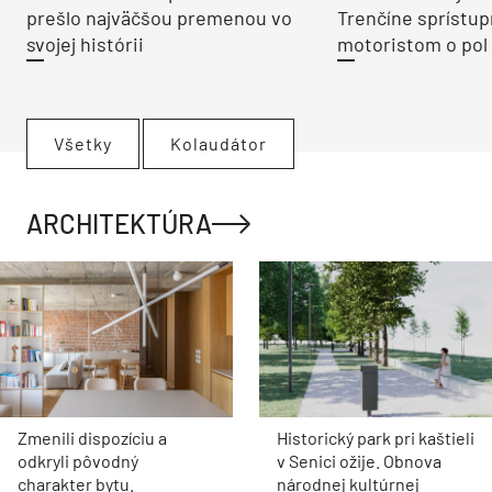
prešlo najväčšou premenou vo
Trenčíne sprístup
svojej histórii
motoristom o pol 
Všetky
Kolaudátor
ARCHITEKTÚRA
Zmenili dispozíciu a
Historický park pri kaštieli
odkryli pôvodný
v Senici ožije. Obnova
charakter bytu.
národnej kultúrnej