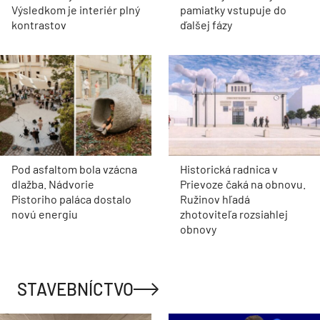
Výsledkom je interiér plný
pamiatky vstupuje do
kontrastov
ďalšej fázy
Pod asfaltom bola vzácna
Historická radnica v
dlažba. Nádvorie
Prievoze čaká na obnovu.
Pistoriho paláca dostalo
Ružinov hľadá
novú energiu
zhotoviteľa rozsiahlej
obnovy
STAVEBNÍCTVO