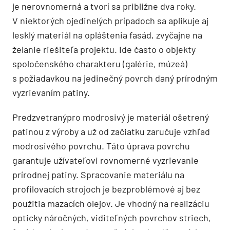
je nerovnomerná a tvorí sa približne dva roky.
V niektorých ojedinelých prípadoch sa aplikuje aj
lesklý materiál na opláštenia fasád, zvyčajne na
želanie riešiteľa projektu. Ide často o objekty
spoločenského charakteru (galérie, múzeá)
s požiadavkou na jedinečný povrch daný prírodným
vyzrievaním patiny.
Predzvetranýpro modrosivý je materiál ošetrený
patinou z výroby a už od začiatku zaručuje vzhľad
modrosivého povrchu. Táto úprava povrchu
garantuje užívateľovi rovnomerné vyzrievanie
prírodnej patiny. Spracovanie materiálu na
profilovacích strojoch je bezproblémové aj bez
použitia mazacích olejov. Je vhodný na realizáciu
opticky náročných, viditeľných povrchov striech,