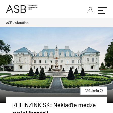
ASB
Aktuálne
Galéria
(7)
RHEINZINK SK: Neklaďte medze