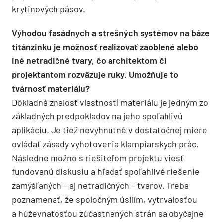
krytinových pásov.
Výhodou fasádnych a strešných systémov na báze
titánzinku je možnosť realizovať zaoblené alebo
iné netradičné tvary, čo architektom či
projektantom rozväzuje ruky. Umožňuje to
tvárnosť materiálu?
Dôkladná znalosť vlastností materiálu je jedným zo
základných predpokladov na jeho spoľahlivú
aplikáciu. Je tiež nevyhnutné v dostatočnej miere
ovládať zásady vyhotovenia klampiarskych prác.
Následne možno s riešiteľom projektu viesť
fundovanú diskusiu a hľadať spoľahlivé riešenie
zamýšľaných – aj netradičných – tvarov. Treba
poznamenať, že spoločným úsilím, vytrvalosťou
a húževnatosťou zúčastnených strán sa obyčajne