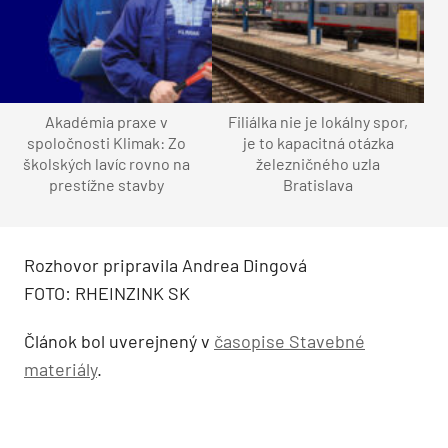
Akadémia praxe v
Filiálka nie je lokálny spor,
spoločnosti Klimak: Zo
je to kapacitná otázka
školských lavíc rovno na
železničného uzla
prestížne stavby
Bratislava
Rozhovor pripravila Andrea Dingová
FOTO: RHEINZINK SK
Článok bol uverejnený v
časopise Stavebné
materiál
y
.