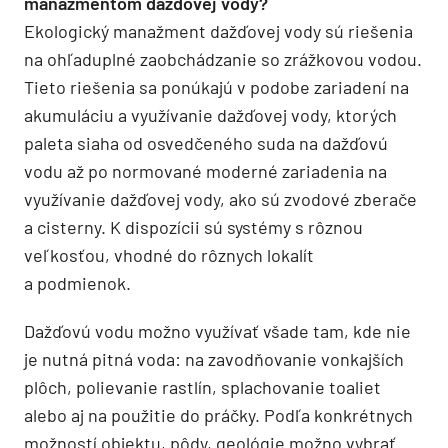
manažmentom dažďovej vody?
Ekologický manažment dažďovej vody sú riešenia
na ohľaduplné zaobchádzanie so zrážkovou vodou.
Tieto riešenia sa ponúkajú v podobe zariadení na
akumuláciu a využívanie dažďovej vody, ktorých
paleta siaha od osvedčeného suda na dažďovú
vodu až po normované moderné zariadenia na
využívanie dažďovej vody, ako sú zvodové zberače
a cisterny. K dispozícii sú systémy s rôznou
veľkosťou, vhodné do rôznych lokalít
a podmienok.
Dažďovú vodu možno využívať všade tam, kde nie
je nutná pitná voda: na zavodňovanie vonkajších
plôch, polievanie rastlín, splachovanie toaliet
alebo aj na použitie do práčky. Podľa konkrétnych
možností objektu, pôdy, geológie možno vybrať