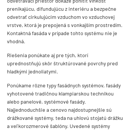
odvetrávací priestor dokáže pohltiť vlhkosť
prenikajúcu, difundujúcu z interiéru a bezpečne
odvetrať cirkulujúcim vzduchom vo vzduchovej
vrstve, ktorá je prepojená s vonkajším prostredím.
Kontaktná fasáda v prípade tohto systému nie je
vhodná.
Riešenia ponúkate aj pre tých, ktorí
uprednostňujú skôr štruktúrované povrchy pred
hladkými jednoliatymi.
Ponúkame rôzne typy fasádnych systémov, fasády
vyhotovené tradičnou klampiarskou technikou
alebo panelové, systémové fasády.
Najjednoduchšie a cenovo najdostupnejšie sú
drážkované systémy, teda na uhlovú stojatú drážku
a veľkorozmerové šablóny. Uvedené systémy