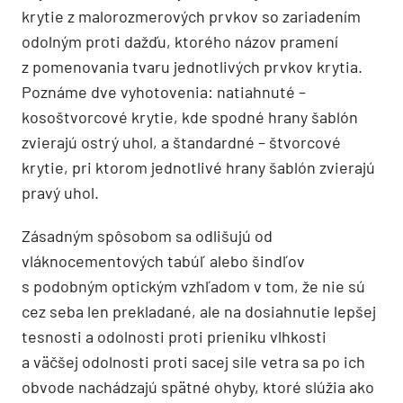
krytie z malorozmerových prvkov so zariadením
odolným proti dažďu, ktorého názov pramení
z pomenovania tvaru jednotlivých prvkov krytia.
Poznáme dve vyhotovenia: natiahnuté –
kosoštvorcové krytie, kde spodné hrany šablón
zvierajú ostrý uhol, a štandardné – štvorcové
krytie, pri ktorom jednotlivé hrany šablón zvierajú
pravý uhol.
Zásadným spôsobom sa odlišujú od
vláknocementových tabúľ alebo šindľov
s podobným optickým vzhľadom v tom, že nie sú
cez seba len prekladané, ale na dosiahnutie lepšej
tesnosti a odolnosti proti prieniku vlhkosti
a väčšej odolnosti proti sacej sile vetra sa po ich
obvode nachádzajú spätné ohyby, ktoré slúžia ako