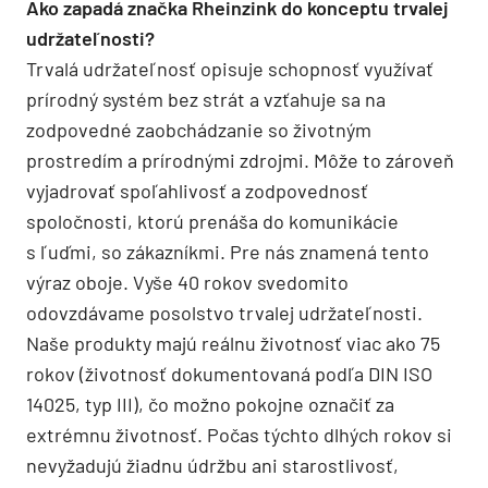
Ako zapadá značka Rheinzink do konceptu trvalej
udržateľnosti?
Trvalá udržateľnosť opisuje schopnosť využívať
prírodný systém bez strát a vzťahuje sa na
zodpovedné zaobchádzanie so životným
prostredím a prírodnými zdrojmi. Môže to zároveň
vyjadrovať spoľahlivosť a zodpovednosť
spoločnosti, ktorú prenáša do komunikácie
s ľuďmi, so zákazníkmi. Pre nás znamená tento
výraz oboje. Vyše 40 rokov svedomito
odovzdávame posolstvo trvalej udržateľnosti.
Naše produkty majú reálnu životnosť viac ako 75
rokov (životnosť dokumentovaná podľa DIN ISO
14025, typ III), čo možno pokojne označiť za
extrémnu životnosť. Počas týchto dlhých rokov si
nevyžadujú žiadnu údržbu ani starostlivosť,