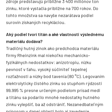
zdroje predstavujú približne 3 400 miliónov ton
zinku, ktoré vystačia približne na 700 rokov. Do
tohto množstva sa navyše nezarátava podiel
surovín získaných recykláciou.
Aký podiel tvorí titán a aké vlastnosti výslednému
materiálu dodáva?
Tradičný hutný zinok ako predchodca materiálu
firmy Rheinzink mal niekoľko mechanicko-
fyzikálnych nedostatkov: anizotropiu, nízku
pevnosť v ťahu, vysoký súčiniteľ tepelnej
rozťažnosti a nízky bod tavenia (80 °C). Legovaním
elektrolyticky čistého zinku so stupňom rýdzosti
99,995 % presne určeným podielom prísad medi
a titánu sa podarilo mnohé nedostatky hutného
zinku vylepšiť, ba až odstrániť. Nezanedbateľným
prínosom v danej oblasti bolo aj zavedenie