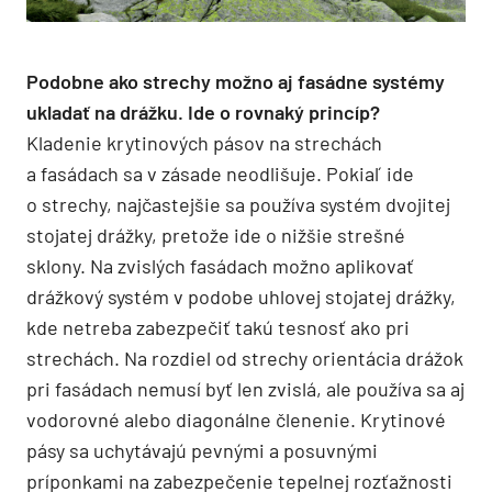
Podobne ako strechy možno aj fasádne systémy
ukladať na drážku. Ide o rovnaký princíp?
Kladenie krytinových pásov na strechách
a fasádach sa v zásade neodlišuje. Pokiaľ ide
o strechy, najčastejšie sa používa systém dvojitej
stojatej drážky, pretože ide o nižšie strešné
sklony. Na zvislých fasádach možno aplikovať
drážkový systém v podobe uhlovej stojatej drážky,
kde netreba zabezpečiť takú tesnosť ako pri
strechách. Na rozdiel od strechy orientácia drážok
pri fasádach nemusí byť len zvislá, ale používa sa aj
vodorovné alebo diagonálne členenie. Krytinové
pásy sa uchytávajú pevnými a posuvnými
príponkami na zabezpečenie tepelnej rozťažnosti