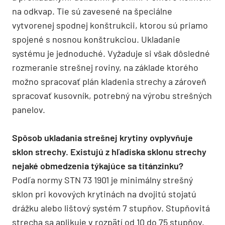
na odkvap. Tie sú zavesené na špeciálne
vytvorenej spodnej konštrukcii, ktorou sú priamo
spojené s nosnou konštrukciou. Ukladanie
systému je jednoduché. Vyžaduje si však dôsledné
rozmeranie strešnej roviny, na základe ktorého
možno spracovať plán kladenia strechy a zároveň
spracovať kusovník, potrebný na výrobu strešných
panelov.
Spôsob ukladania strešnej krytiny ovplyvňuje
sklon strechy. Existujú z hľadiska sklonu strechy
nejaké obmedzenia týkajúce sa titánzinku?
Podľa normy STN 73 1901 je minimálny strešný
sklon pri kovových krytinách na dvojitú stojatú
drážku alebo lištový systém 7 stupňov. Stupňovitá
strecha sa aplikuje v rozpätí od 10 do 75 stupňov.