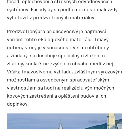
fasád, oplechovaní a strešných odvodňovacích
systémov. Fasády by sa podľa možnosti mali vždy
vyhotoviť z predzvetraných materiálov.
Predzvetranýpro bridlicovosivý je najtmavší
variant tohto ekologického materiálu. Tmavý
odtieň, ktorý je v súčasnosti veľmi obľúbený
a žiadaný, sa dosahuje špeciálnym zložením
zliatiny, konkrétne zvýšením obsahu medi v nej.
Vďaka tmavosivému vzhľadu, zvláštnym výrazovým
možnostiam a osvedčeným spracovateľským
vlastnostiam sa hodí na realizáciu výnimočných
kovových zastrešení a opláštení budov a ich
doplnkov.