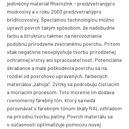
jedinečný materiál Rheinzink – predzvetranýpro
modrosivý a v roku 2003 predzvetranýpro
bridlicovosivý. Špeciálnou technológiou možno
upraviť povrch takým spôsobom, že nadobudne
farbu a štruktúru takmer na nerozoznanie
podobnú prirodzene zvetranému povrchu. Pritom
však negatívne neovplyvňuje tvorbu prirodzenej
ochrannej vrstvy ani spracovateľnosť. Potenciálne
škrabance a malé poškodenia povrchu sa na
rozdiel od povrchovo upravených, farbených
materiálov „zahoja“. Zvitky sa podrobujú čistiacim
a moriacim procesom. Toto morenie im dodáva
rovnomerný farebný tón, ktorý sa nedá
porovnávať s farebným tónom škály RAL vzhľadom
na prírodnú tvorbu patiny. Povrch mate­riálu sa
v súčasnosti optimalizuje pomocou novej