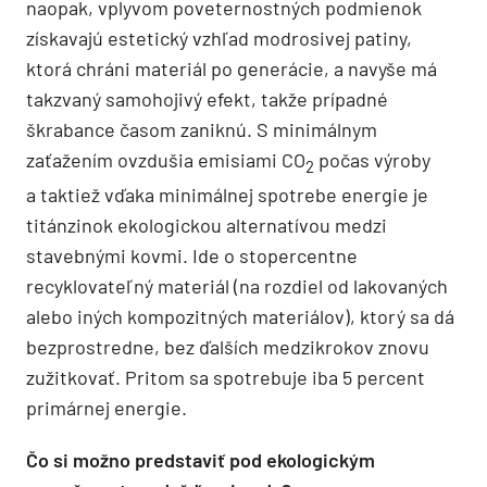
naopak, vplyvom poveternostných podmienok
získavajú estetický vzhľad modrosivej patiny,
ktorá chráni materiál po generácie, a navyše má
takzvaný samohojivý efekt, takže prípadné
škrabance časom zaniknú. S minimálnym
zaťažením ovzdušia emisiami CO
počas výroby
2
a taktiež vďaka minimálnej spotrebe energie je
titánzinok ekologickou alternatívou medzi
stavebnými kovmi. Ide o stopercentne
recyklovateľný materiál (na rozdiel od lakovaných
alebo iných kompozitných materiálov), ktorý sa dá
bezprostredne, bez ďalších medzikrokov znovu
zužitkovať. Pritom sa spotrebuje iba 5 percent
primárnej energie.
Čo si možno predstaviť pod ekologickým