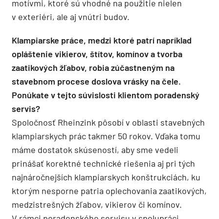
motívmi, ktoré sú vhodné na použitie nielen
v exteriéri, ale aj vnútri budov.
Klampiarske práce, medzi ktoré patrí napríklad
opláštenie vikierov, štítov, komínov a tvorba
zaatikových žľabov, robia zúčastneným na
stavebnom procese doslova vrásky na čele.
Ponúkate v tejto súvislosti klientom poradenský
servis?
Spoločnosť Rheinzink pôsobí v oblasti stavebných
klampiarskych prác takmer 50 rokov. Vďaka tomu
máme dostatok skúseností, aby sme vedeli
prinášať korektné technické riešenia aj pri tých
najnáročnejších klampiarskych konštrukciách, ku
ktorým nesporne patria oplechovania zaatikových,
medzistrešných žľabov, vikierov či komínov.
V rámci poradenského servisu v spolupráci