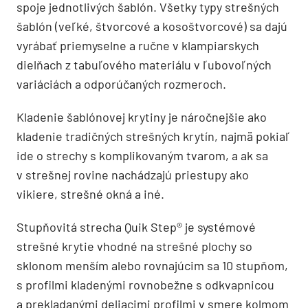
spoje jednotlivých šablón. Všetky typy strešných
šablón (veľké, štvorcové a kosoštvorcové) sa dajú
vyrábať priemyselne a ručne v klampiarskych
dielňach z tabuľového materiálu v ľubovoľných
variáciách a odporúčaných rozmeroch.
Kladenie šablónovej krytiny je náročnejšie ako
kladenie tradičných strešných krytín, najmä pokiaľ
ide o strechy s komplikovaným tvarom, a ak sa
v strešnej rovine nachádzajú priestupy ako
vikiere, strešné okná a iné.
Stupňovitá strecha Quik Step® je systémové
strešné krytie vhodné na strešné plochy so
sklonom menším alebo rovnajúcim sa 10 stupňom,
s profilmi kladenými rovnobežne s odkvapnicou
a prekladanými deliacimi profilmi v smere kolmom