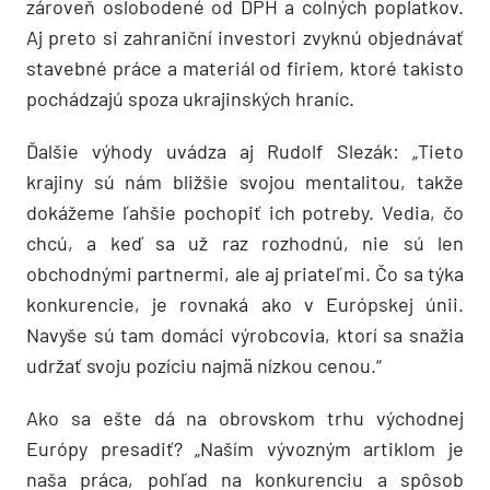
zároveň oslobodené od DPH a colných poplatkov.
Aj preto si zahraniční investori zvyknú objednávať
stavebné práce a materiál od firiem, ktoré takisto
pochádzajú spoza ukrajinských hraníc.
Ďalšie výhody uvádza aj Rudolf Slezák: „Tieto
krajiny sú nám bližšie svojou mentalitou, takže
dokážeme ľahšie pochopiť ich potreby. Vedia, čo
chcú, a keď sa už raz rozhodnú, nie sú len
obchodnými partnermi, ale aj priateľmi. Čo sa týka
konkurencie, je rovnaká ako v Európskej únii.
Navyše sú tam domáci výrobcovia, ktorí sa snažia
udržať svoju pozíciu najmä nízkou cenou.“
Ako sa ešte dá na obrovskom trhu východnej
Európy presadiť? „Naším vývozným artiklom je
naša práca, pohľad na konkurenciu a spôsob