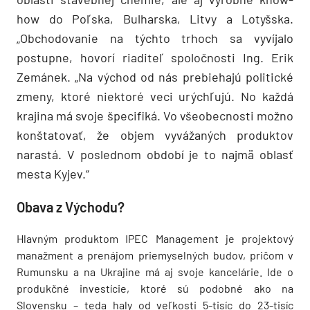
how do Poľska, Bulharska, Litvy a Lotyšska.
„Obchodovanie na týchto trhoch sa vyvíjalo
postupne, hovorí riaditeľ spoločnosti Ing. Erik
Zemánek. „Na východ od nás prebiehajú politické
zmeny, ktoré niektoré veci urýchľujú. No každá
krajina má svoje špecifiká. Vo všeobecnosti možno
konštatovať, že objem vyvážaných produktov
narastá. V poslednom období je to najmä oblasť
mesta Kyjev.“
Obava z Východu?
Hlavným produktom IPEC Management je projektový
manažment a prenájom priemyselných budov, pričom v
Rumunsku a na Ukrajine má aj svoje kancelárie. Ide o
produkčné investície, ktoré sú podobné ako na
Slovensku – teda haly od veľkosti 5-tisíc do 23-tisíc