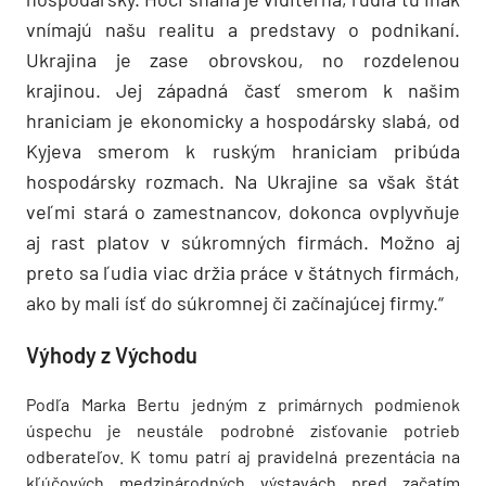
vnímajú našu realitu a predstavy o podnikaní.
Ukrajina je zase obrovskou, no rozdelenou
krajinou. Jej západná časť smerom k našim
hraniciam je ekonomicky a hospodársky slabá, od
Kyjeva smerom k ruským hraniciam pribúda
hospodársky rozmach. Na Ukrajine sa však štát
veľmi stará o zamestnancov, dokonca ovplyvňuje
aj rast platov v súkromných firmách. Možno aj
preto sa ľudia viac držia práce v štátnych firmách,
ako by mali ísť do súkromnej či začínajúcej firmy.“
Výhody z Východu
Podľa Marka Bertu jedným z primárnych podmienok
úspechu je neustále podrobné zisťovanie potrieb
odberateľov. K tomu patrí aj pravidelná prezentácia na
kľúčových medzinárodných výstavách pred začatím