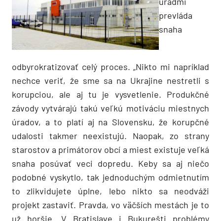
úradmi
prevláda
snaha
odbyrokratizovať celý proces. „Nikto mi napríklad
nechce veriť, že sme sa na Ukrajine nestretli s
korupciou, ale aj tu je vysvetlenie. Produkčné
závody vytvárajú takú veľkú motiváciu miestnych
úradov, a to platí aj na Slovensku, že korupčné
udalosti takmer neexistujú. Naopak, zo strany
starostov a primátorov obcí a miest existuje veľká
snaha posúvať veci dopredu. Keby sa aj niečo
podobné vyskytlo, tak jednoduchým odmietnutím
to zlikvidujete úplne, lebo nikto sa neodváži
projekt zastaviť. Pravda, vo väčších mestách je to
už horšie. V Bratislave i Bukurešti problémy