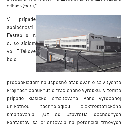
odhad výberu.“
V prípade
spoločnosti
Festap s. r.
o. so sídlom
vo Fiľakove
bolo
predpokladom na úspešné etablovanie sa v týchto
krajinách ponúknutie tradičného výrobku. V tomto
prípade klasickej smaltovanej vane vyrobenej
unikátnou technológiou elektrostatického
smaltovania. „Už od uzavretia obchodných
kontaktov sa orientovala na potenciál trhových