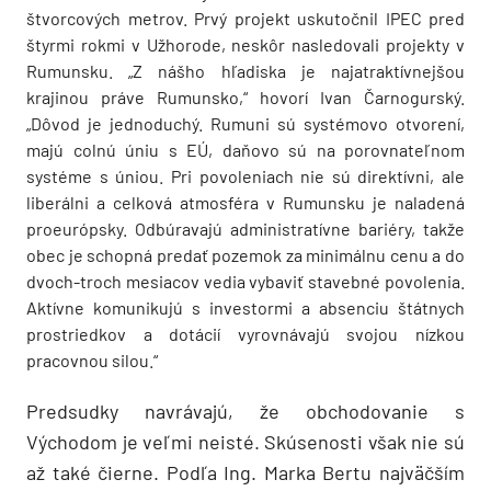
štvorcových metrov. Prvý projekt uskutočnil IPEC pred
štyrmi rokmi v Užhorode, neskôr nasledovali projekty v
Rumunsku. „Z nášho hľadiska je najatraktívnejšou
krajinou práve Rumunsko,“ hovorí Ivan Čarnogurský.
„Dôvod je jednoduchý. Rumuni sú systémovo otvorení,
majú colnú úniu s EÚ, daňovo sú na porovnateľnom
systéme s úniou. Pri povoleniach nie sú direktívni, ale
liberálni a celková atmosféra v Rumunsku je naladená
proeurópsky. Odbúravajú administratívne bariéry, takže
obec je schopná predať pozemok za minimálnu cenu a do
dvoch-troch mesiacov vedia vybaviť stavebné povolenia.
Aktívne komunikujú s investormi a absenciu štátnych
prostriedkov a dotácií vyrovnávajú svojou nízkou
pracovnou silou.“
Predsudky navrávajú, že obchodovanie s
Východom je veľmi neisté. Skúsenosti však nie sú
až také čierne. Podľa Ing. Marka Bertu najväčším