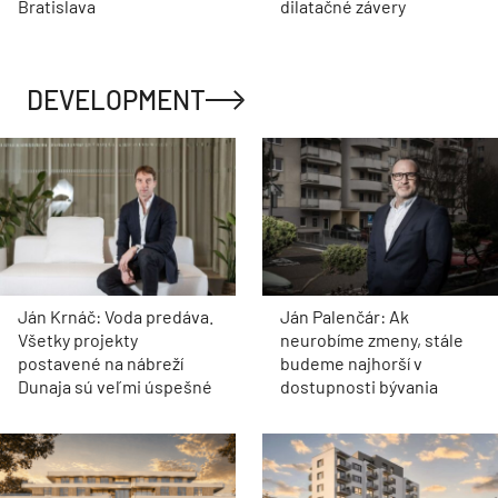
Bratislava
dilatačné závery
DEVELOPMENT
Ján Krnáč: Voda predáva.
Ján Palenčár: Ak
Všetky projekty
neurobíme zmeny, stále
postavené na nábreží
budeme najhorší v
Dunaja sú veľmi úspešné
dostupnosti bývania