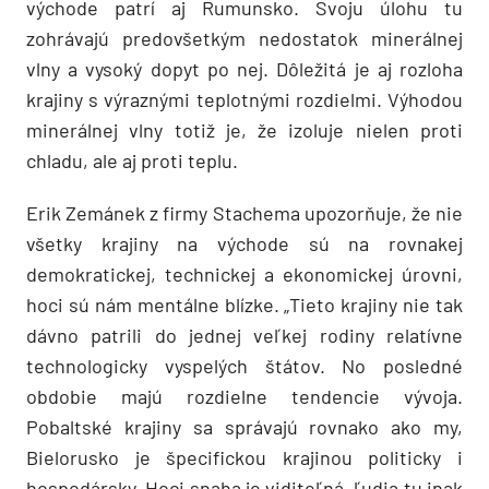
východe patrí aj Rumunsko. Svoju úlohu tu
zohrávajú predovšetkým nedostatok minerálnej
vlny a vysoký dopyt po nej. Dôležitá je aj rozloha
krajiny s výraznými teplotnými rozdielmi. Výhodou
minerálnej vlny totiž je, že izoluje nielen proti
chladu, ale aj proti teplu.
Erik Zemánek z firmy Stachema upozorňuje, že nie
všetky krajiny na východe sú na rovnakej
demokratickej, technickej a ekonomickej úrovni,
hoci sú nám mentálne blízke. „Tieto krajiny nie tak
dávno patrili do jednej veľkej rodiny relatívne
technologicky vyspelých štátov. No posledné
obdobie majú rozdielne tendencie vývoja.
Pobaltské krajiny sa správajú rovnako ako my,
Bielorusko je špecifickou krajinou politicky i
hospodársky. Hoci snaha je viditeľná, ľudia tu inak