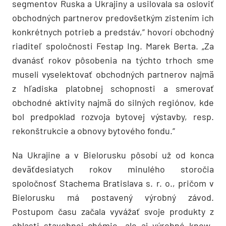
segmentov Ruska a Ukrajiny a usilovala sa osloviť
obchodných partnerov predovšetkým zistením ich
konkrétnych potrieb a predstáv,“ hovorí obchodný
riaditeľ spoločnosti Festap Ing. Marek Berta. „Za
dvanásť rokov pôsobenia na týchto trhoch sme
museli vyselektovať obchodných partnerov najmä
z hľadiska platobnej schopnosti a smerovať
obchodné aktivity najmä do silných regiónov, kde
bol predpoklad rozvoja bytovej výstavby, resp.
rekonštrukcie a obnovy bytového fondu.“
Na Ukrajine a v Bielorusku pôsobí už od konca
deväťdesiatych rokov minulého storočia
spoločnosť Stachema Bratislava s. r. o., pričom v
Bielorusku má postavený výrobný závod.
Postupom času začala vyvážať svoje produkty z
oblasti stavebnej chémie, ale aj výrobné know-