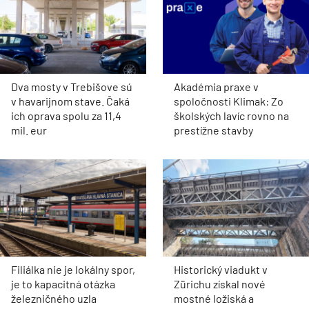
Dva mosty v Trebišove sú
Akadémia praxe v
v havarijnom stave. Čaká
spoločnosti Klimak: Zo
ich oprava spolu za 11,4
školských lavíc rovno na
mil. eur
prestížne stavby
Filiálka nie je lokálny spor,
Historický viadukt v
je to kapacitná otázka
Zürichu získal nové
železničného uzla
mostné ložiská a