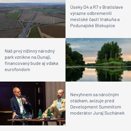
Úseky D4 a R7 v Bratislave
výrazne odbremenili
mestské časti Vrakuňa a
Podunajské Biskupice
Náš prvý nížinný národný
park vznikne na Dunaji,
financovaný bude aj vďaka
eurofondom
Nevyhnem sa náročným
otázkam, avizuje pred
Development Summitom
moderátor Juraj Suchánek