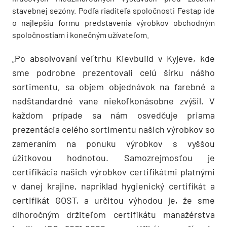
stavebnej sezóny. Podľa riaditeľa spoločnosti Festap ide
o najlepšiu formu predstavenia výrobkov obchodným
spoločnostiam i konečným užívateľom.
„Po absolvovaní veľtrhu Kievbuild v Kyjeve, kde
sme podrobne prezentovali celú šírku nášho
sortimentu, sa objem objednávok na farebné a
nadštandardné vane niekoľkonásobne zvýšil. V
každom prípade sa nám osvedčuje priama
prezentácia celého sortimentu našich výrobkov so
zameraním na ponuku výrobkov s vyššou
úžitkovou hodnotou. Samozrejmosťou je
certifikácia našich výrobkov certifikátmi platnými
v danej krajine, napríklad hygienický certifikát a
certifikát GOST, a určitou výhodou je, že sme
dlhoročným držiteľom certifikátu manažérstva