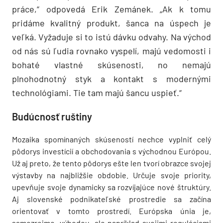
práce,“ odpovedá Erik Zemánek. „Ak k tomu
pridáme kvalitný produkt, šanca na úspech je
veľká. Vyžaduje si to istú dávku odvahy. Na východ
od nás sú ľudia rovnako vyspelí, majú vedomosti i
bohaté vlastné skúsenosti, no nemajú
plnohodnotný styk a kontakt s modernými
technológiami. Tie tam majú šancu uspieť.“
Budúcnosť ruštiny
Mozaika spomínaných skúseností nechce vyplniť celý
pôdorys investícií a obchodovania s východnou Európou.
Už aj preto, že tento pôdorys ešte len tvorí obrazce svojej
výstavby na najbližšie obdobie. Určuje svoje priority,
upevňuje svoje dynamicky sa rozvíjajúce nové štruktúry.
Aj slovenské podnikateľské prostredie sa začína
orientovať v tomto prostredí. Európska únia je,
samozrejme, výhodou, ale napríklad svojimi reguláciami