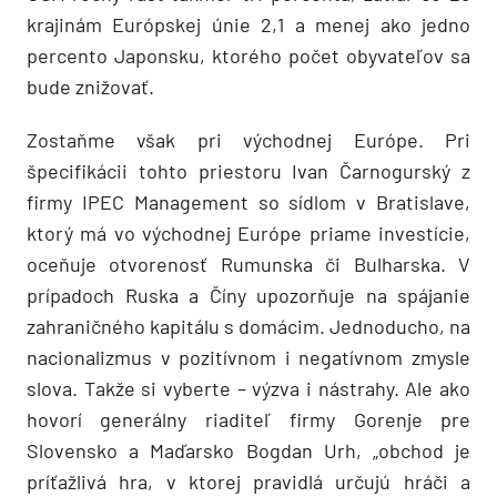
krajinám Európskej únie 2,1 a menej ako jedno
percento Japonsku, ktorého počet obyvateľov sa
bude znižovať.
Zostaňme však pri východnej Európe. Pri
špecifikácii tohto priestoru Ivan Čarnogurský z
firmy IPEC Management so sídlom v Bratislave,
ktorý má vo východnej Európe priame investície,
oceňuje otvorenosť Rumunska či Bulharska. V
prípadoch Ruska a Číny upozorňuje na spájanie
zahraničného kapitálu s domácim. Jednoducho, na
nacionalizmus v pozitívnom i negatívnom zmysle
slova. Takže si vyberte – výzva i nástrahy. Ale ako
hovorí generálny riaditeľ firmy Gorenje pre
Slovensko a Maďarsko Bogdan Urh, „obchod je
príťažlivá hra, v ktorej pravidlá určujú hráči a