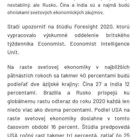
nestabilný, ale Rusko, Čína a India sú a najmä budú
ohniskami svetových ekonomických záujmov.
Stačí upozorniť na štúdiu Foresight 2020, ktorú
vypracovalo výskumné oddelenie britského
týždenníka Economist, Economist Intelligence
Unit.
Na raste svetovej ekonomiky v najbližších
pätnástich rokoch sa takmer 40 percentami budú
podieľať dve ázijské krajiny: Čína 27 a India 12
percentami. Brazília a Rusko prispejú ku
globálnemu rastu odteraz do roku 2020 každá len
niečo viac ako dvoma percentami. Podiel USA na
raste svetovej ekonomiky dosiahne v tomto
časovom období 16 percent. Štúdia predpovedá
USA ročný rast takmer tri percentá, zatiaľ čo 25