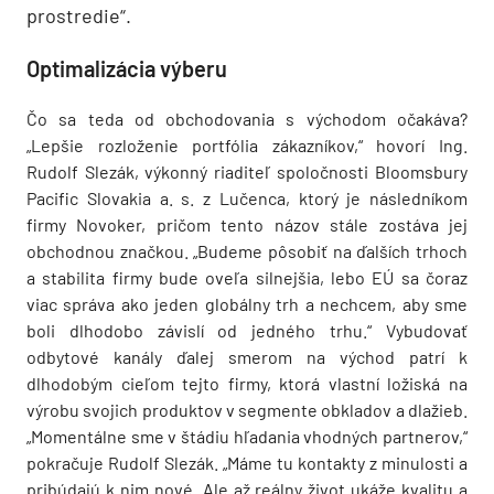
prostredie“.
Optimalizácia výberu
Čo sa teda od obchodovania s východom očakáva?
„Lepšie rozloženie portfólia zákazníkov,“ hovorí Ing.
Rudolf Slezák, výkonný riaditeľ spoločnosti Bloomsbury
Pacific Slovakia a. s. z Lučenca, ktorý je následníkom
firmy Novoker, pričom tento názov stále zostáva jej
obchodnou značkou. „Budeme pôsobiť na ďalších trhoch
a stabilita firmy bude oveľa silnejšia, lebo EÚ sa čoraz
viac správa ako jeden globálny trh a nechcem, aby sme
boli dlhodobo závislí od jedného trhu.“ Vybudovať
odbytové kanály ďalej smerom na východ patrí k
dlhodobým cieľom tejto firmy, ktorá vlastní ložiská na
výrobu svojich produktov v segmente obkladov a dlažieb.
„Momentálne sme v štádiu hľadania vhodných partnerov,“
pokračuje Rudolf Slezák. „Máme tu kontakty z minulosti a
pribúdajú k nim nové. Ale až reálny život ukáže kvalitu a