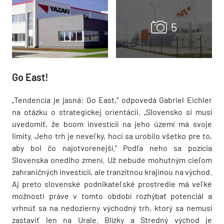
Go East!
„Tendencia je jasná: Go East,“ odpovedá Gabriel Eichler
na otázku o strategickej orientácii. „Slovensko si musí
uvedomiť, že boom investícií na jeho území má svoje
limity. Jeho trh je neveľký, hoci sa urobilo všetko pre to,
aby bol čo najotvorenejší.“ Podľa neho sa pozícia
Slovenska onedlho zmení. Už nebude mohutným cieľom
zahraničných investícií, ale tranzitnou krajinou na východ.
Aj preto slovenské podnikateľské prostredie má veľké
možnosti práve v tomto období rozhýbať potenciál a
vrhnúť sa na nedozierny východný trh, ktorý sa nemusí
zastaviť len na Urale. Blízky a Stredný východ je