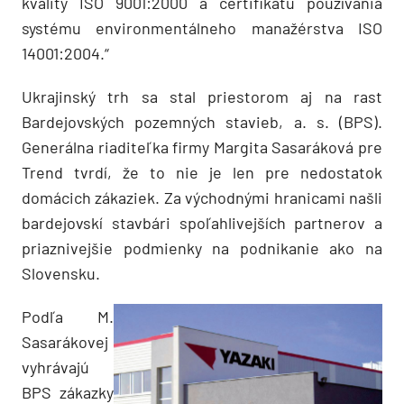
kvality ISO 9001:2000 a certifikátu používania
systému environmentálneho manažérstva ISO
14001:2004.“
Ukrajinský trh sa stal priestorom aj na rast
Bardejovských pozemných stavieb, a. s. (BPS).
Generálna riaditeľka firmy Margita Sasaráková pre
Trend tvrdí, že to nie je len pre nedostatok
domácich zákaziek. Za východnými hranicami našli
bardejovskí stavbári spoľahlivejších partnerov a
priaznivejšie podmienky na podnikanie ako na
Slovensku.
Podľa M.
Sasarákovej
vyhrávajú
BPS zákazky