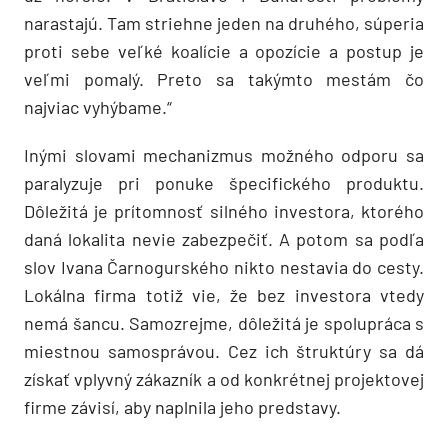
narastajú. Tam striehne jeden na druhého, súperia
proti sebe veľké koalície a opozície a postup je
veľmi pomalý. Preto sa takýmto mestám čo
najviac vyhýbame.“
Inými slovami mechanizmus možného odporu sa
paralyzuje pri ponuke špecifického produktu.
Dôležitá je prítomnosť silného investora, ktorého
daná lokalita nevie zabezpečiť. A potom sa podľa
slov Ivana Čarnogurského nikto nestavia do cesty.
Lokálna firma totiž vie, že bez investora vtedy
nemá šancu. Samozrejme, dôležitá je spolupráca s
miestnou samosprávou. Cez ich štruktúry sa dá
získať vplyvný zákazník a od konkrétnej projektovej
firme závisí, aby naplnila jeho predstavy.