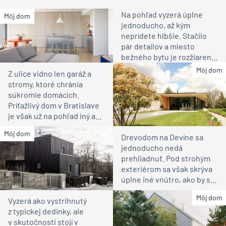
Na pohľad vyzerá úplne
Môj dom
jednoducho, až kým
neprídete hlbšie. Stačilo
pár detailov a miesto
bežného bytu je rozžiarené
bývanie pre rodinu
Môj dom
Z ulice vidno len garáž a
stromy, ktoré chránia
súkromie domácich.
Príťažlivý dom v Bratislave
je však už na pohľad iný ako
susedia
Môj dom
Drevodom na Devíne sa
jednoducho nedá
prehliadnuť. Pod strohým
exteriérom sa však skrýva
úplne iné vnútro, ako by ste
čakali
Môj dom
Vyzerá ako vystrihnutý
z typickej dedinky, ale
v skutočnosti stojí v