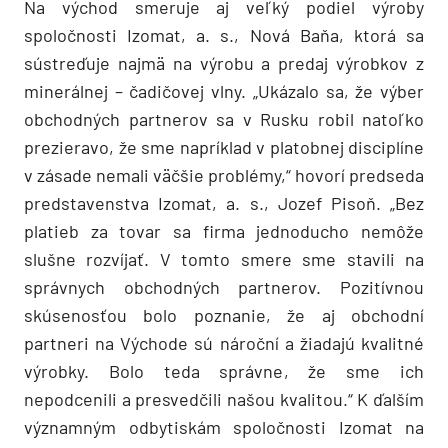
Na východ smeruje aj veľký podiel výroby
spoločnosti Izomat, a. s., Nová Baňa, ktorá sa
sústreďuje najmä na výrobu a predaj výrobkov z
minerálnej – čadičovej vlny. „Ukázalo sa, že výber
obchodných partnerov sa v Rusku robil natoľko
prezieravo, že sme napríklad v platobnej disciplíne
v zásade nemali väčšie problémy,“ hovorí predseda
predstavenstva Izomat, a. s., Jozef Pisoň. „Bez
platieb za tovar sa firma jednoducho nemôže
slušne rozvíjať. V tomto smere sme stavili na
správnych obchodných partnerov. Pozitívnou
skúsenosťou bolo poznanie, že aj obchodní
partneri na Východe sú nároční a žiadajú kvalitné
výrobky. Bolo teda správne, že sme ich
nepodcenili a presvedčili našou kvalitou.“ K ďalším
významným odbytiskám spoločnosti Izomat na