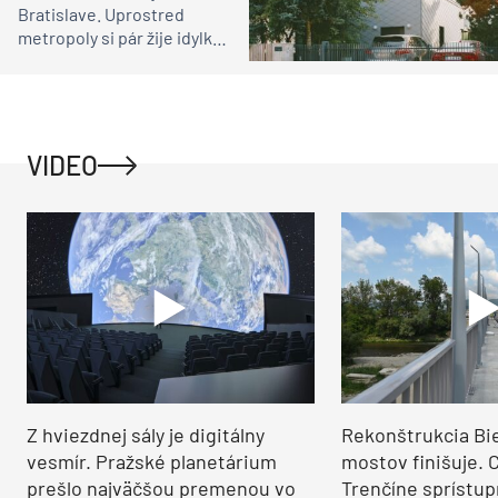
Bratislave. Uprostred
metropoly si pár žije idylku
ako na vidieku
VIDEO
Z hviezdnej sály je digitálny
Rekonštrukcia Bi
vesmír. Pražské planetárium
mostov finišuje. 
prešlo najväčšou premenou vo
Trenčíne sprístup