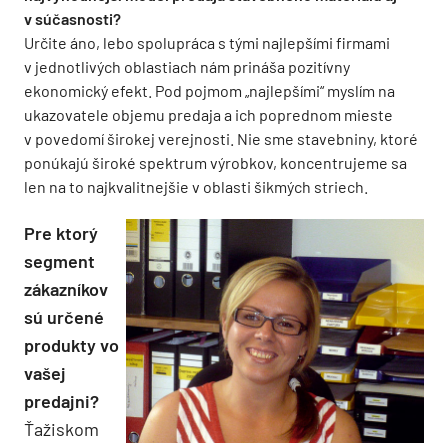
v súčasnosti?
Určite áno, lebo spolupráca s tými najlepšími firmami
v jednotlivých oblastiach nám prináša pozitívny
ekonomický efekt. Pod pojmom „najlepšími“ myslím na
ukazovatele objemu predaja a ich poprednom mieste
v povedomí širokej verejnosti. Nie sme stavebniny, ktoré
ponúkajú široké spektrum výrobkov, koncentrujeme sa
len na to najkvalitnejšie v oblasti šikmých striech.
Pre ktorý
segment
zákazníkov
sú určené
produkty vo
vašej
predajni?
Ťažiskom