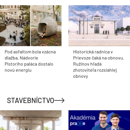
Pod asfaltom bola vzácna
Historická radnica v
dlažba. Nádvorie
Prievoze čaká na obnovu.
Pistoriho paláca dostalo
Ružinov hľadá
novú energiu
zhotoviteľa rozsiahlej
obnovy
STAVEBNÍCTVO