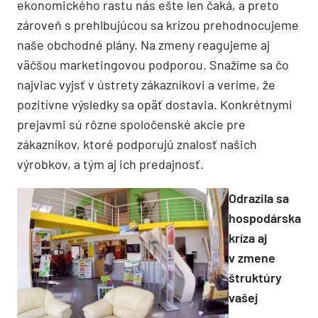
ekonomického rastu nás ešte len čaká, a preto
zároveň s prehlbujúcou sa krízou prehodnocujeme
naše obchodné plány. Na zmeny reagujeme aj
väčšou marketingovou podporou. Snažíme sa čo
najviac vyjsť v ústrety zákazníkovi a veríme, že
pozitívne výsledky sa opäť dostavia. Konkrétnymi
prejavmi sú rôzne spoločenské akcie pre
zákazníkov, ktoré podporujú znalosť našich
výrobkov, a tým aj ich predajnosť.
Odrazila sa
hospodárska
kríza aj
v zmene
štruktúry
vašej