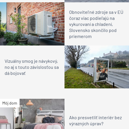
Obnoviteľné zdroje sa v EÚ
čoraz viac podieľajú na
vykurovaní a chladení,
Slovensko skončilo pod
priemerom
Vizuálny smog je návykový,
no aj s touto závislosťou sa
dá bojovať
Môj dom
Ako presvetliť interiér bez
výrazných úprav?