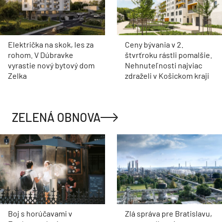
Električka na skok, les za
Ceny bývania v 2.
rohom. V Dúbravke
štvrťroku rástli pomalšie.
vyrastie nový bytový dom
Nehnuteľnosti najviac
Zelka
zdraželi v Košickom kraji
ZELENÁ OBNOVA
Boj s horúčavami v
Zlá správa pre Bratislavu,