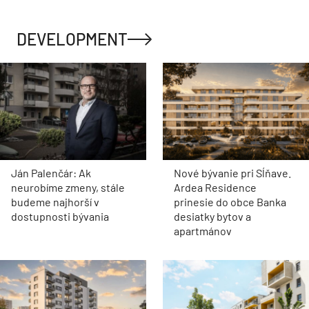
DEVELOPMENT
Ján Palenčár: Ak
Nové bývanie pri Sĺňave.
neurobíme zmeny, stále
Ardea Residence
budeme najhorší v
prinesie do obce Banka
dostupnosti bývania
desiatky bytov a
apartmánov