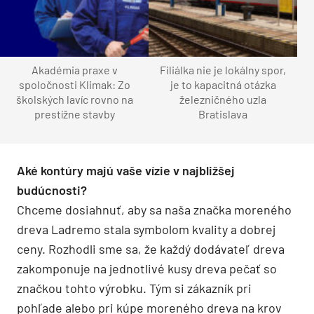
Akadémia praxe v
Filiálka nie je lokálny spor,
spoločnosti Klimak: Zo
je to kapacitná otázka
školských lavíc rovno na
železničného uzla
prestížne stavby
Bratislava
Aké kontúry majú vaše vízie v najbližšej
budúcnosti?
Chceme dosiahnuť, aby sa naša značka moreného
dreva Ladremo stala symbolom kvality a dobrej
ceny. Rozhodli sme sa, že každý dodávateľ dreva
zakomponuje na jednotlivé kusy dreva pečať so
značkou tohto výrobku. Tým si zákazník pri
pohľade alebo pri kúpe moreného dreva na krov