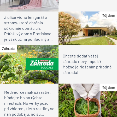
Môj dom
Z ulice vidno len garáž a
stromy, ktoré chránia
súkromie domácich.
Príťažlivý dom v Bratislave
je však už na pohľad iný ako
susedia
Záhrada
Chcete dodať vašej
záhrade nový impulz?
Možno je riešením prírodná
záhrada!
Môj dom
Medvedí cesnak už rastie,
hľadajte ho na týchto
miestach. No veľký pozor
pri zbieraní, tieto rastliny sa
naň podobajú, no sú