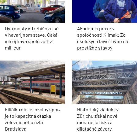
Dva mosty v Trebišove sú
Akadémia praxe v
v havarijnom stave. Čaká
spoločnosti Klimak: Zo
ich oprava spolu za 11,4
školských lavíc rovno na
mil. eur
prestížne stavby
Filiálka nie je lokálny spor,
Historický viadukt v
je to kapacitná otázka
Zürichu získal nové
železničného uzla
mostné ložiská a
Bratislava
dilatačné závery