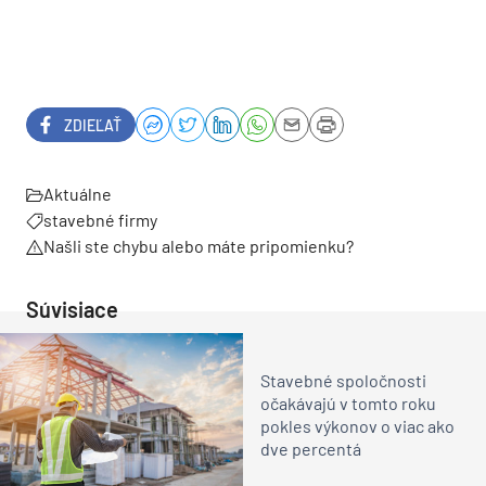
ZDIEĽAŤ
Aktuálne
stavebné firmy
Našli ste chybu alebo máte pripomienku?
Súvisiace
Stavebné spoločnosti
očakávajú v tomto roku
pokles výkonov o viac ako
dve percentá