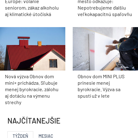
Európe: volanie
mesto odkazuje:
seniorom, zákaz alkoholu
Nepotrebujeme ďalšiu
aj klimatické útočiská
veľkokapacitnú spaľovňu
Nová výzva Obnov dom
Obnov dom MINI PLUS
mini+ prichádza. Sľubuje
prinesie menej
menej byrokracie, zálohu
byrokracie. Výzva sa
aj dotáciu na výmenu
spustí už v lete
strechy
NAJČÍTANEJŠIE
TÝŽDEŇ
MESIAC