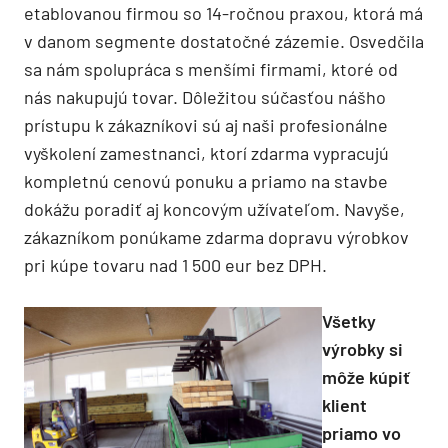
etablovanou firmou so 14-ročnou praxou, ktorá má
v danom segmente dostatočné zázemie. Osvedčila
sa nám spolupráca s menšími firmami, ktoré od
nás nakupujú tovar. Dôležitou súčasťou nášho
prístupu k zákazníkovi sú aj naši profesionálne
vyškolení zamestnanci, ktorí zdarma vypracujú
kompletnú cenovú ponuku a priamo na stavbe
dokážu poradiť aj koncovým užívateľom. Navyše,
zákazníkom ponúkame zdarma dopravu výrobkov
pri kúpe tovaru nad 1 500 eur bez DPH.
Všetky
výrobky si
môže kúpiť
klient
priamo vo