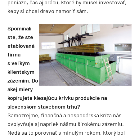
peniaze, čas aj prácu, ktoré by musel investovať,
keby si chcel drevo namoriť sám.
Spomínali
ste, že ste
etablovaná
firma
s veľkým
klientskym
zázemím. Do
akej miery
kopírujete klesajúcu krivku produkcie na
slovenskom stavebnom trhu?
Samozrejme, finančná a hospodárska kríza nás
ovplyvňuje aj napriek nášmu širokému zázemiu.
Nedá sa to porovnať s minulým rokom, ktorý bol