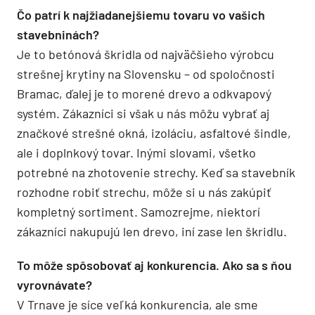
Čo patrí k najžiadanejšiemu tovaru vo vašich
stavebninách?
Je to betónová škridla od najväčšieho výrobcu
strešnej krytiny na Slovensku – od spoločnosti
Bramac, ďalej je to morené drevo a odkvapový
systém. Zákazníci si však u nás môžu vybrať aj
značkové strešné okná, izoláciu, asfaltové šindle,
ale i doplnkový tovar. Inými slovami, všetko
potrebné na zhotovenie strechy. Keď sa stavebník
rozhodne robiť strechu, môže si u nás zakúpiť
kompletný sortiment. Samozrejme, niektorí
zákazníci nakupujú len drevo, iní zase len škridlu.
To môže spôsobovať aj konkurencia. Ako sa s ňou
vyrovnávate?
V Trnave je síce veľká konkurencia, ale sme