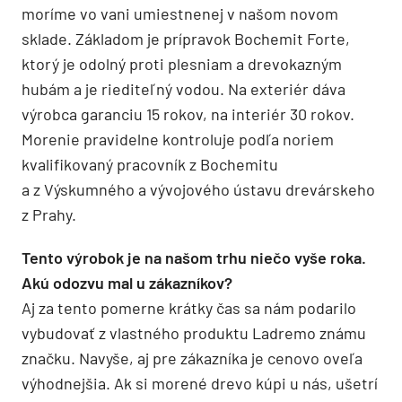
moríme vo vani umiestnenej v našom novom
sklade. Základom je prípravok Bochemit Forte,
ktorý je odolný proti plesniam a drevokazným
hubám a je riediteľný vodou. Na exteriér dáva
výrobca garanciu 15 rokov, na interiér 30 rokov.
Morenie pravidelne kontroluje podľa noriem
kvalifikovaný pracovník z Bochemitu
a z Výskumného a vývojového ústavu drevárskeho
z Prahy.
Tento výrobok je na našom trhu niečo vyše roka.
Akú odozvu mal u zákazníkov?
Aj za tento pomerne krátky čas sa nám podarilo
vybudovať z vlastného produktu Ladremo známu
značku. Navyše, aj pre zákazníka je cenovo oveľa
výhodnejšia. Ak si morené drevo kúpi u nás, ušetrí