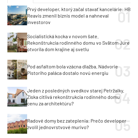
Prvý developer, ktorý začal stavať kancelárie: HB
Reavis zmenil biznis model a nahneval
investorov
Socialistická kocka v novom šate.
Rekonštrukcia rodinného domu vo Svätom Jure
otvorila dom krajine aj svetlu
Pod asfaltom bola vzácna dlažba. Nádvorie
Pistoriho paláca dostalo novú energiu
Jeden z posledných svedkov starej Petržalky.
Získa citlivá rekonštrukcia rodinného domu
cenu za architektúru?
Radové domy bez zateplenia: Prečo developer
zvolil jednovrstvové murivo?