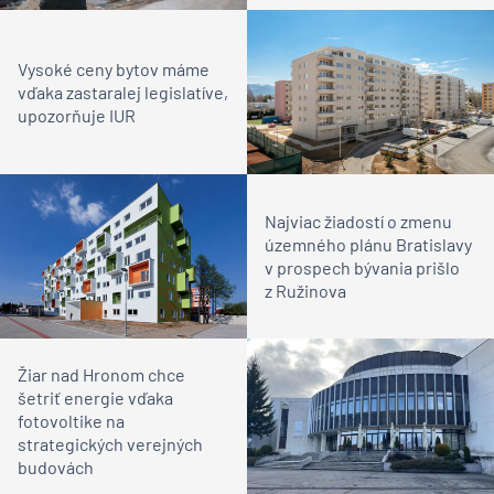
Vysoké ceny bytov máme
vďaka zastaralej legislatíve,
upozorňuje IUR
Najviac žiadostí o zmenu
územného plánu Bratislavy
v prospech bývania prišlo
z Ružinova
Žiar nad Hronom chce
šetriť energie vďaka
fotovoltike na
strategických verejných
budovách