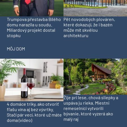
Trumpova přestavba Bílého
Pět novodobých plováren,
domu narazila u soudu.
které dokazují, že i bazén
Miliardový projekt dostal
může mít skvělou
stopku
architekturu
MÔJ DOM
Žije pri lese, chová sliepky a
uspáva ju rieka. Miestni
4 domáce triky, ako otvoriť
remeselníci vytvorili
fľašu vína aj bez vývrtky.
bývanie, ktoré vyzerá ako
Stačí pár vecí, ktoré už máte
malý raj
doma (video)