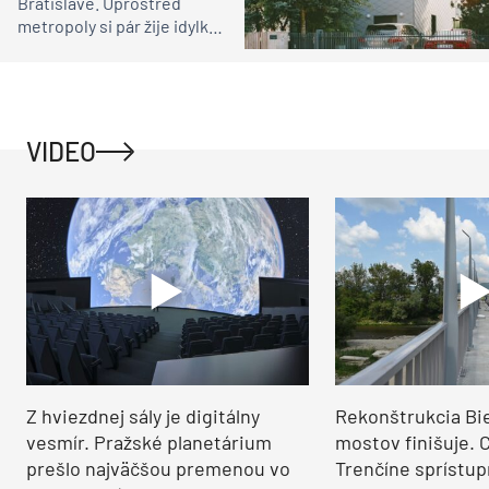
Bratislave. Uprostred
metropoly si pár žije idylku
ako na vidieku
VIDEO
Z hviezdnej sály je digitálny
Rekonštrukcia Bi
vesmír. Pražské planetárium
mostov finišuje. 
prešlo najväčšou premenou vo
Trenčíne sprístup