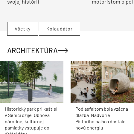
svojej histórii
motoristom o pol 
Všetky
Kolaudátor
ARCHITEKTÚRA
Historický park pri kaštieli
Pod asfaltom bola vzácna
v Senici ožije. Obnova
dlažba. Nádvorie
národnej kultúrnej
Pistoriho paláca dostalo
pamiatky vstupuje do
novú energiu
ďalšej fázy