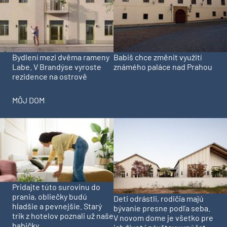
Bydlení mezi dvěma rameny
Babiš chce změnit využití
Labe. V Brandýse vyroste
známého paláce nad Prahou
rezidence na ostrově
MÔJ DOM
Pridajte túto surovinu do
prania, obliečky budú
Deti odrástli, rodičia majú
hladšie a pevnejšie. Starý
bývanie presne podľa seba.
trik z hotelov poznali už naše
V novom dome je všetko pre
babičky