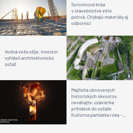
Surovinová kríza
v stavebníctve ešte
potrvá. Chýbajú materiály aj
odborníci
Vodná veža ožije, investor
vyhlásil architektonickú
súťaž
Majitelia obnovených
historických skvostov,
neváhajte, uzávierka
prihlášok do súťaže
Kultúrna pamiatka roka –
Fénix je predĺžená do
31.1.2022!