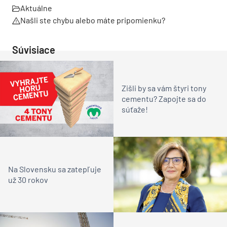
Aktuálne
Našli ste chybu alebo máte pripomienku?
Súvisiace
Zišli by sa vám štyri tony
cementu? Zapojte sa do
súťaže!
Na Slovensku sa zatepľuje
už 30 rokov