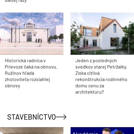
Historická radnica v
Jeden z posledných
Prievoze čaká na obnovu.
svedkov starej Petržalky.
Ružinov hľadá
Získa citlivá
zhotoviteľa rozsiahlej
rekonštrukcia rodinného
obnovy
domu cenu za
architektúru?
STAVEBNÍCTVO