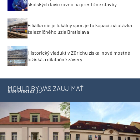
školských lavíc rovno na prestížne stavby
Filiálka nie je lokálny spor, je to kapacitná otázka
železničného uzla Bratislava
Historický viadukt v Zürichu získal nové mostné
ložiská a dilatačné závery
MOHLO BY VÁS ZAUJÍMAŤ
ASB-PORTAL.CZ