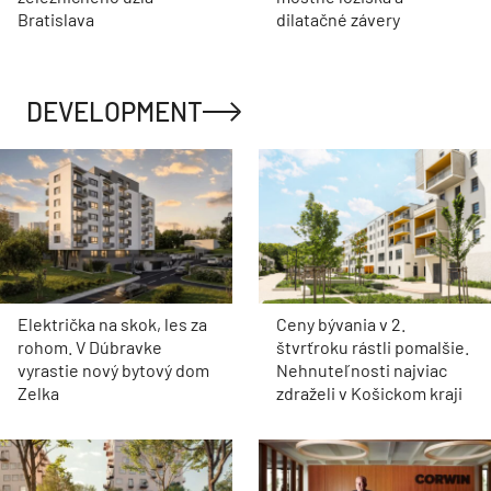
Bratislava
dilatačné závery
DEVELOPMENT
Električka na skok, les za
Ceny bývania v 2.
rohom. V Dúbravke
štvrťroku rástli pomalšie.
vyrastie nový bytový dom
Nehnuteľnosti najviac
Zelka
zdraželi v Košickom kraji