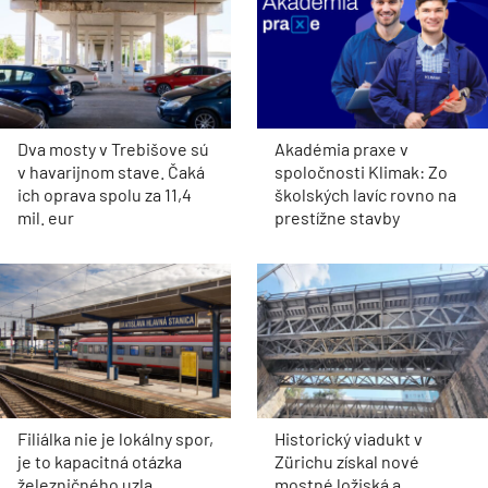
Dva mosty v Trebišove sú
Akadémia praxe v
v havarijnom stave. Čaká
spoločnosti Klimak: Zo
ich oprava spolu za 11,4
školských lavíc rovno na
mil. eur
prestížne stavby
Filiálka nie je lokálny spor,
Historický viadukt v
je to kapacitná otázka
Zürichu získal nové
železničného uzla
mostné ložiská a