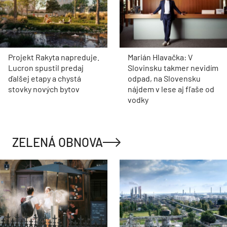
Projekt Rakyta napreduje.
Marián Hlavačka: V
Lucron spustil predaj
Slovinsku takmer nevidím
ďalšej etapy a chystá
odpad, na Slovensku
stovky nových bytov
nájdem v lese aj fľaše od
vodky
ZELENÁ OBNOVA