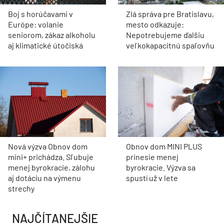
Boj s horúčavami v
Zlá správa pre Bratislavu,
Európe: volanie
mesto odkazuje:
seniorom, zákaz alkoholu
Nepotrebujeme ďalšiu
aj klimatické útočiská
veľkokapacitnú spaľovňu
Nová výzva Obnov dom
Obnov dom MINI PLUS
mini+ prichádza. Sľubuje
prinesie menej
menej byrokracie, zálohu
byrokracie. Výzva sa
aj dotáciu na výmenu
spustí už v lete
strechy
NAJČÍTANEJŠIE