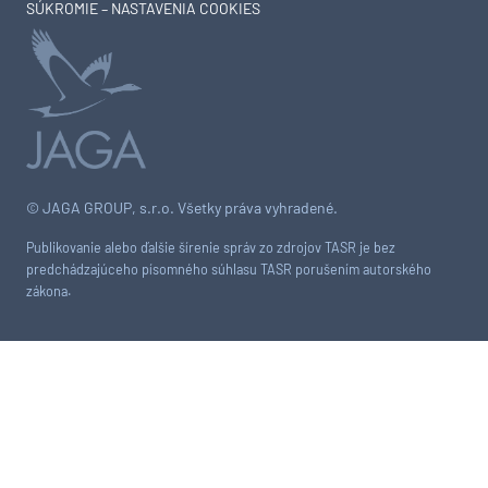
SÚKROMIE – NASTAVENIA COOKIES
© JAGA GROUP, s.r.o. Všetky práva vyhradené.
Publikovanie alebo ďalšie šírenie správ zo zdrojov TASR je bez
predchádzajúceho písomného súhlasu TASR porušením autorského
zákona.