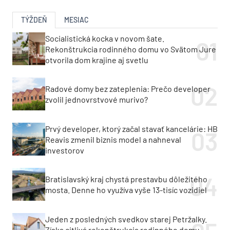
TÝŽDEŇ
MESIAC
Socialistická kocka v novom šate.
Rekonštrukcia rodinného domu vo Svätom Jure
otvorila dom krajine aj svetlu
Radové domy bez zateplenia: Prečo developer
zvolil jednovrstvové murivo?
Prvý developer, ktorý začal stavať kancelárie: HB
Reavis zmenil biznis model a nahneval
investorov
Bratislavský kraj chystá prestavbu dôležitého
mosta. Denne ho využíva vyše 13-tisíc vozidiel
Jeden z posledných svedkov starej Petržalky.
Získa citlivá rekonštrukcia rodinného domu