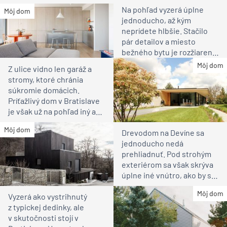
Na pohľad vyzerá úplne
Môj dom
jednoducho, až kým
neprídete hlbšie. Stačilo
pár detailov a miesto
bežného bytu je rozžiarené
bývanie pre rodinu
Môj dom
Z ulice vidno len garáž a
stromy, ktoré chránia
súkromie domácich.
Príťažlivý dom v Bratislave
je však už na pohľad iný ako
susedia
Môj dom
Drevodom na Devíne sa
jednoducho nedá
prehliadnuť. Pod strohým
exteriérom sa však skrýva
úplne iné vnútro, ako by ste
čakali
Môj dom
Vyzerá ako vystrihnutý
z typickej dedinky, ale
v skutočnosti stojí v