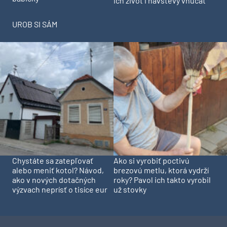
ich život i návštevy vnúčat
UROB SI SÁM
Chystáte sa zatepľovať
Ako si vyrobiť poctivú
alebo meniť kotol? Návod,
brezovú metlu, ktorá vydrží
ako v nových dotačných
roky? Pavol ich takto vyrobil
výzvach neprísť o tisíce eur
už stovky