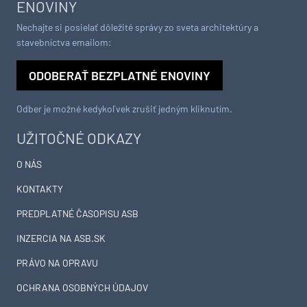
ENOVINY
Nechajte si posielať dôležité správy zo sveta architektúry a
stavebníctva emailom:
ODOBERAŤ BEZPLATNÉ ENOVINY
Odber je možné kedykoľvek zrušiť jedným kliknutím.
UŽITOČNÉ ODKAZY
O NÁS
KONTAKTY
PREDPLATNÉ ČASOPISU ASB
INZERCIA NA ASB.SK
PRÁVO NA OPRAVU
OCHRANA OSOBNÝCH ÚDAJOV