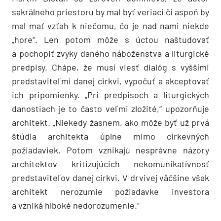
sakrálneho priestoru by mal byť veriaci či aspoň by
mal mať vzťah k niečomu, čo je nad nami niekde
„hore“. Len potom môže s úctou naštudovať
a pochopiť zvyky daného náboženstva a liturgické
predpisy. Chápe, že musí viesť dialóg s vyššími
predstaviteľmi danej cirkvi, vypočuť a akceptovať
ich pripomienky. „Pri predpisoch a liturgických
danostiach je to často veľmi zložité,“ upozorňuje
architekt. „Niekedy žasnem, ako môže byť už prvá
štúdia architekta úplne mimo cirkevných
požiadaviek. Potom vznikajú nesprávne názory
architektov kritizujúcich nekomunikatívnosť
predstaviteľov danej cirkvi. V drvivej väčšine však
architekt nerozumie požiadavke investora
a vzniká hlboké nedorozumenie.“