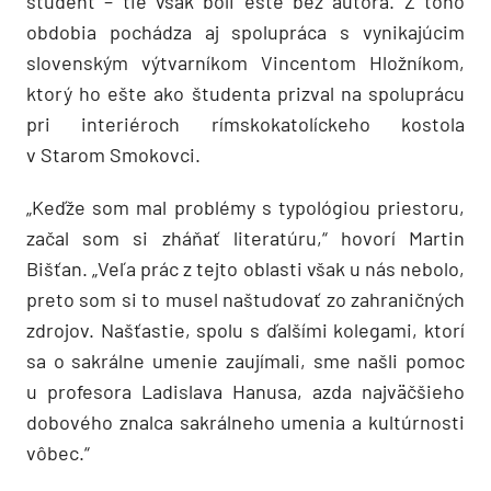
študent – tie však boli ešte bez autora. Z toho
obdobia pochádza aj spolupráca s vynikajúcim
slovenským výtvarníkom Vincentom Hložníkom,
ktorý ho ešte ako študenta prizval na spoluprácu
pri interiéroch rímskokatolíckeho kostola
v Starom Smokovci.
„Keďže som mal problémy s typológiou priestoru,
začal som si zháňať literatúru,“ hovorí Martin
Bišťan. „Veľa prác z tejto oblasti však u nás nebolo,
preto som si to musel naštudovať zo zahraničných
zdrojov. Našťastie, spolu s ďalšími kolegami, ktorí
sa o sakrálne umenie zaujímali, sme našli pomoc
u profesora Ladislava Hanusa, azda najväčšieho
dobového znalca sakrálneho umenia a kultúrnosti
vôbec.“