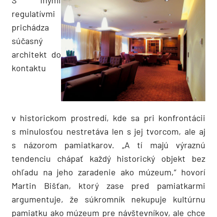
regulatívmi
prichádza
súčasný
architekt do
kontaktu
v historickom prostredí, kde sa pri konfrontácii
s minulosťou nestretáva len s jej tvorcom, ale aj
s názorom pamiatkarov. „A tí majú výraznú
tendenciu chápať každý historický objekt bez
ohľadu na jeho zaradenie ako múzeum,“ hovorí
Martin Bišťan, ktorý zase pred pamiatkarmi
argumentuje, že súkromník nekupuje kultúrnu
pamiatku ako múzeum pre návštevníkov, ale chce