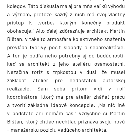
kolegov. Táto diskusia má aj pre mňa veľkú výhodu
a význam, pretože každý z nich má svoj vlastný
prístup k tvorbe, ktorým konečný produkt
obohacuje.“ Ako ďalej zdôrazňuje architekt Martin
Bišťan, v takejto atmosfére kolektívneho snaženia
prevláda tvorivý pocit slobody a sebarealizácie.
A ten je podľa neho potrebný aj do budúcnosti,
keď sa architekt z jeho ateliéru osamostatní.
Nezačína totiž s trpkosťou v duši, že musel
zakladať ateliér pre nedostatok autorskej
realizácie. Sám seba pritom vidí v roli
koordinátora, ktorý ma pre ateliér zháňať prácu
a tvoriť základné ideové koncepcie. „Na nič iné
v podstate ani nemám čas,“ vzdychne si Martin
Bišťan, ktorý chtiac-nechtiac priznáva svoju novú
– manažérsku pozíciu vedúceho architekta.