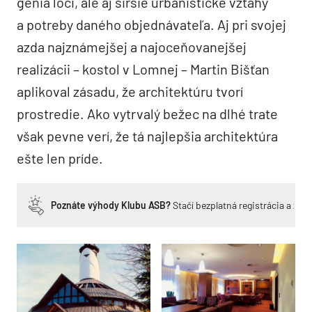
genia loci, ale aj širšie urbanistické vzťahy
a potreby daného objednávateľa. Aj pri svojej
azda najznámejšej a najoceňovanejšej
realizácii – kostol v Lomnej – Martin Bišťan
aplikoval zásadu, že architektúru tvorí
prostredie. Ako vytrvalý bežec na dlhé trate
však pevne verí, že tá najlepšia architektúra
ešte len príde.
Poznáte výhody Klubu ASB?
Stačí bezplatná registrácia a zí