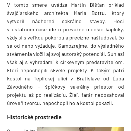
V tomto smere uvádza Martin Bišťan príklad
švajčiarskeho architekta Maria Bottu, ktorý
vytvoril nádherné sakrálne stavby. Hoci
v ostatnom čase ide o prevažne menšie kaplnky,
vždy si s veľkou pokorou a precízne naštudoval, čo
sa od neho vyžaduje. Samozrejme, do výsledného
stvárnenia vložil aj svoj autorský potenciál. Súhlasí
však aj s výhradami k cirkevným predstaviteľom,
ktorí nepochopili skvelé projekty. K takým patrí
kostol na Teplickej ulici v Bratislave od Ľuba
Závodného – špičkový sakrálny priestor od
projektu až po realizáciu. Žiaľ, farár nedosahoval
úroveň tvorcu, nepochopil ho a kostol pokazil.
Historické prostredie
S inými