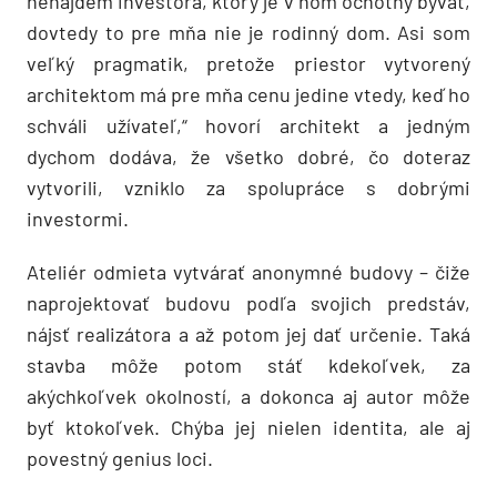
nenájdem investora, ktorý je v ňom ochotný bývať,
dovtedy to pre mňa nie je rodinný dom. Asi som
veľký pragmatik, pretože priestor vytvorený
architektom má pre mňa cenu jedine vtedy, keď ho
schváli užívateľ,“ hovorí architekt a jedným
dychom dodáva, že všetko dobré, čo doteraz
vytvorili, vzniklo za spolupráce s dobrými
investormi.
Ateliér odmieta vytvárať anonymné budovy – čiže
naprojektovať budovu podľa svojich predstáv,
nájsť realizátora a až potom jej dať určenie. Taká
stavba môže potom stáť kdekoľvek, za
akýchkoľvek okolností, a dokonca aj autor môže
byť ktokoľvek. Chýba jej nielen identita, ale aj
povestný genius loci.