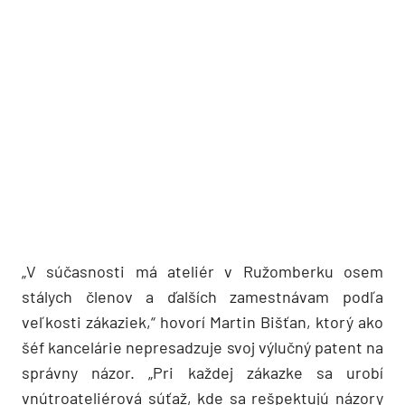
„V súčasnosti má ateliér v Ružomberku osem
stálych členov a ďalších zamestnávam podľa
veľkosti zákaziek,“ hovorí Martin Bišťan, ktorý ako
šéf kancelárie nepresadzuje svoj výlučný patent na
správny názor. „Pri každej zákazke sa urobí
vnútroateliérová súťaž, kde sa rešpektujú názory