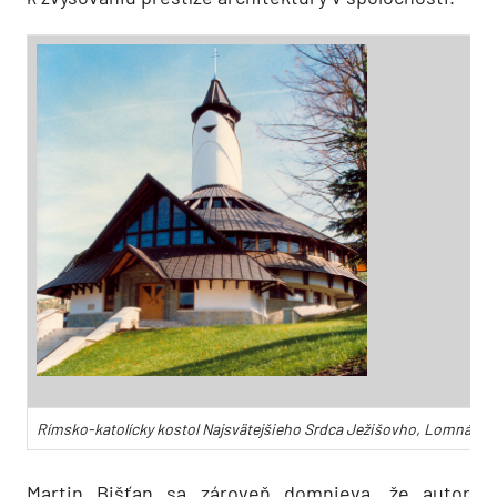
Rímsko-katolícky kostol Najsvätejšieho Srdca Ježišovho, Lomná. Auto
Martin Bišťan sa zároveň domnieva, že autor