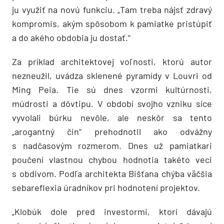
ju využiť na novú funkciu. „Tam treba nájsť zdravý
kompromis, akým spôsobom k pamiatke pristúpiť
a do akého obdobia ju dostať.“
Za príklad architektovej voľnosti, ktorú autor
nezneužil, uvádza sklenené pyramídy v Louvri od
Ming Peia. Tie sú dnes vzormi kultúrnosti,
múdrosti a dôvtipu. V období svojho vzniku síce
vyvolali búrku nevôle, ale neskôr sa tento
„arogantný čin“ prehodnotil ako odvážny
s nadčasovým rozmerom. Dnes už pamiatkari
poučení vlastnou chybou hodnotia takéto veci
s obdivom. Podľa architekta Bišťana chýba väčšia
sebareflexia úradníkov pri hodnotení projektov.
„Klobúk dole pred investormi, ktorí dávajú