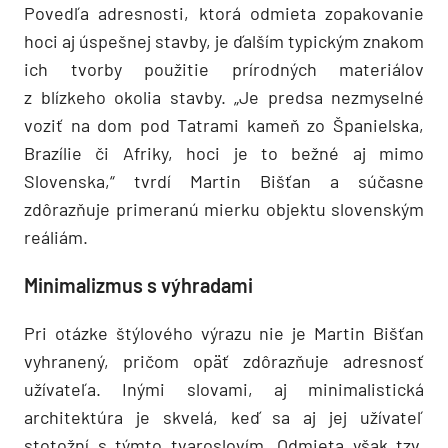
Povedľa adresnosti, ktorá odmieta zopakovanie
hoci aj úspešnej stavby, je ďalším typickým znakom
ich tvorby použitie prírodných materiálov
z blízkeho okolia stavby. „Je predsa nezmyselné
voziť na dom pod Tatrami kameň zo Španielska,
Brazílie či Afriky, hoci je to bežné aj mimo
Slovenska,“ tvrdí Martin Bišťan a súčasne
zdôrazňuje primeranú mierku objektu slovenským
reáliám.
Minimalizmus s výhradami
Pri otázke štýlového výrazu nie je Martin Bišťan
vyhranený, pričom opäť zdôrazňuje adresnosť
užívateľa. Inými slovami, aj minimalistická
architektúra je skvelá, keď sa aj jej užívateľ
stotožní s týmto tvaroslovím. Odmieta však tzv.