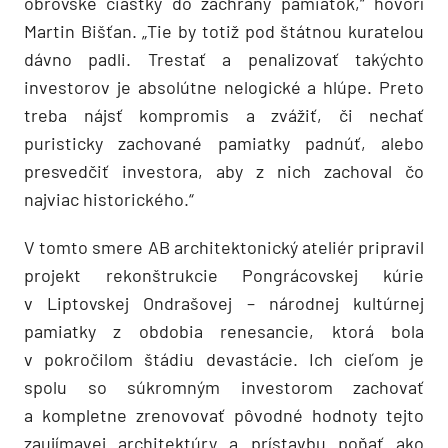
obrovské čiastky do záchrany pamiatok,“ hovorí
Martin Bišťan. „Tie by totiž pod štátnou kuratelou
dávno padli. Trestať a penalizovať takýchto
investorov je absolútne nelogické a hlúpe. Preto
treba nájsť kompromis a zvážiť, či nechať
puristicky zachované pamiatky padnúť, alebo
presvedčiť investora, aby z nich zachoval čo
najviac historického.“
V tomto smere AB architektonický ateliér pripravil
projekt rekonštrukcie Pongrácovskej kúrie
v Liptovskej Ondrašovej – národnej kultúrnej
pamiatky z obdobia renesancie, ktorá bola
v pokročilom štádiu devastácie. Ich cieľom je
spolu so súkromným investorom zachovať
a kompletne zrenovovať pôvodné hodnoty tejto
zaujímavej architektúry a prístavbu poňať ako