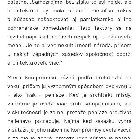
ostatné. „Samozrejme, bez zisku to asi nejde, ale
architektúra by mala pôsobiť niekoľko rokov
a súčasne rešpektovať aj pamiatkarské a iné
ochranárske obmedzenia. Tieto faktory sa na
rozdiel napríklad od Čiech rešpektujú u nás oveľa
menej. Je to aj vec nekultúrnosti národa, pričom
u našich západných susedov spoločnosť podrží
architekta oveľa viac.“
Miera kompromisu závisí podľa architekta od
veku, pričom ju významným spôsobom ovplyvňujú
– ako inak – peniaze. Keď je architekt mladý,
vnútorne je oveľa viac proti kompromisom, ale
v skutočnosti je za ne, pretože peniaze pre život
naliehavo potrebuje. Najmä keď zákazku vyhrá
v súťaži, je jeho nábeh na kompromisy oveľa väčší.
A to nie je dobré, pretože idea súťaže je nosná.