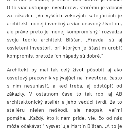
O to viac ustupuje investorovi, ktorému je vďačný
za zákazku. „Vo vyšších vekových kategóriách je
architekt menej invenčný a viac unavený životom,
ale práve preto je menej kompromisný,“ rozvádza
svoju teóriu architekt Bišťan. „Pravda, sú aj
osvietení investori, pri ktorých je šťastím urobiť
kompromis, pretože ich nápady sú dobré.“
Architekt by mal tak celý život pôsobiť aj ako
osvetový pracovník vplývajúci na investora, často
s ním nesúhlasiť, a keď treba, aj odstúpiť od
zákazky. V ostatnom čase to tak robí aj AB
architektonický ateliér a jeho vedúci tvrdí, že to
ateliéru nielen neškodí, ale naopak, veľmi
pomáha. „Každý, kto k nám príde, vie, čo od nás
môže očakávať,“ vysvetľuje Martin Bišťan. „A to je