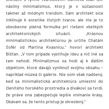
násilný minimalizmus, ktorý je v súčasnosti
takmer až módnym trendom. Sám architekt síce
inklinuje k estetike čistých tvarov, ale nie je to
všeobecne platná formulka pri riešení všetkých
architektonických situácií. „Krásnou
minimalistickou architektúrou je určite Chatám
Sofér od Martina Kvasnicu,“ hovorí architekt
Bišťan. „V tom prípade vystihuje ideu a nič iné sa
tam nehodí. Minimalizmus sa hodí aj k ďalším
objektom, ktoré dávajú vyniknúť svojmu obsahu –
napríklad múzeá či galérie. Nie som však nadšený,
keď sa minimalistická architektúra umiestni do
členitého horského prostredia a divákovi sa tvrdí,
že práve ona zabezpečuje lepšie vnímanie krásy.
Obávam sa, že tento prístup je skreslený.“