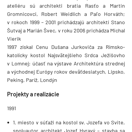
ateliéru sú architekti bratia Rasťo a Martin
Gromnicovci, Robert Weidlich a Paľo Horváth;
v rokoch 1999 – 2001 prichádzajú architekti Stano
Šutvaj a Marián Švec, v roku 2006 prichádza Michal
Vierik
1997 získal Cenu Dušana Jurkoviča za Rímsko-
katolícky kostol Najsvätejšieho Srdca Ježišovho
v Lomnej; účasť na výstave Architektúra strednej
a východnej Európy rokov deväťdesiatych, Lipsko,
Peking, Paríž, Londýn
Projekty a realizácie
1991
1. miesto v súťaži na kostol sv. Jozefa vo Svite,
spoluautor architekt Jozef Hyravý – stavba sa