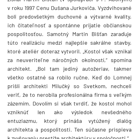
v roku 1997 Cenu Dušana Jurkoviča. Vyzdvihované
boli predovšetkým duchovné a výtvarné kvality,
ich čitateľnosť a spontánne prijatie občianskou
pospolitosťou. Samotný Martin Bišťan zaraďuje
túto realizáciu medzi najlepšie sakrálne stavby,
ktoré ateliér doteraz vytvoril. „Kostol však vznikal
za neuveriteľne náročných okolností,“ spomína
architekt. „Bol tam jediný autožeriav, takmer
všetko ostatné sa robilo ručne. Keď do Lomnej
prišli architekti Milučký so Svetkom, nechceli
veriť, že to nerobila profesionálna firma s veľkým
zázemím. Dovolím si však tvrdiť, že kostol mohol
vzniknúť len ako výsledok nevšedného
entuziazmu, ktorý prináša vytúžený dialóg
architekta a pospolitosti. Ten súčasne prispieva
k zvyšovaniu prestíže architektúry v spoločnosti.“