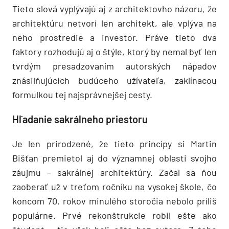
Tieto slová vyplývajú aj z architektovho názoru, že
architektúru netvorí len architekt, ale vplýva na
neho prostredie a investor. Práve tieto dva
faktory rozhodujú aj o štýle, ktorý by nemal byť len
tvrdým presadzovaním autorských nápadov
znásilňujúcich budúceho užívateľa, zaklínacou
formulkou tej najsprávnejšej cesty.
Hľadanie sakrálneho priestoru
Je len prirodzené, že tieto princípy si Martin
Bišťan premietol aj do významnej oblasti svojho
záujmu – sakrálnej architektúry. Začal sa ňou
zaoberať už v treťom ročníku na vysokej škole, čo
koncom 70. rokov minulého storočia nebolo príliš
populárne. Prvé rekonštrukcie robil ešte ako