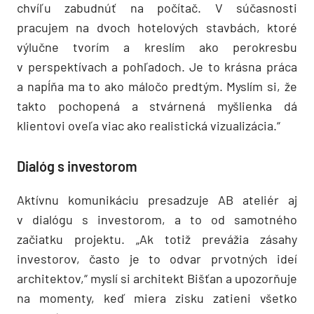
chvíľu zabudnúť na počítač. V súčasnosti
pracujem na dvoch hotelových stavbách, ktoré
výlučne tvorím a kreslím ako pero­kresbu
v perspektívach a pohľadoch. Je to krásna práca
a napĺňa ma to ako máločo predtým. Myslím si, že
takto pochopená a stvárnená myšlienka dá
klientovi oveľa viac ako realistická vizualizácia.“
Dialóg s investorom
Aktívnu komunikáciu presadzuje AB ateliér aj
v dialógu s investorom, a to od samotného
začiatku projektu. „Ak totiž prevážia zásahy
investorov, často je to odvar prvotných ideí
architektov,“ myslí si architekt Bišťan a upozorňuje
na momenty, keď miera zisku zatieni všetko