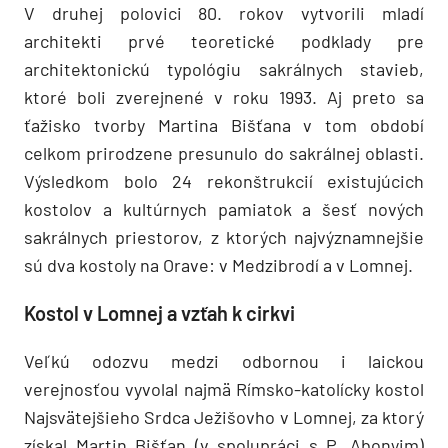
V druhej polovici 80. rokov vytvorili mladí
architekti prvé teoretické podklady pre
architektonickú typológiu sakrálnych stavieb,
ktoré boli zverejnené v roku 1993. Aj preto sa
ťažisko tvorby Martina Bišťana v tom období
celkom prirodzene presunulo do sakrálnej oblasti.
Výsledkom bolo 24 rekonštrukcií existujúcich
kostolov a kultúrnych pamiatok a šesť nových
sakrálnych priestorov, z ktorých najvýznamnejšie
sú dva kostoly na Orave: v Medzibrodí a v Lomnej.
Kostol v Lomnej a vzťah k cirkvi
Veľkú odozvu medzi odbornou i laickou
verejnosťou vyvolal najmä Rímsko-katolícky kostol
Najsvätejšieho Srdca Ježišovho v Lomnej, za ktorý
získal Martin Bišťan (v spolupráci s P. Abonyim)