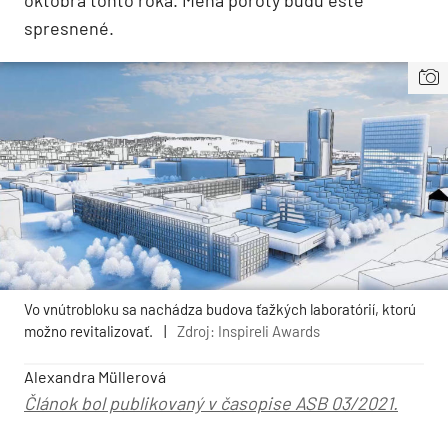
októbra tohto roka. Mená poroty budú ešte
spresnené.
Vo vnútrobloku sa nachádza budova ťažkých laboratórií, ktorú
možno revitalizovať.
|
Zdroj: Inspireli Awards
Alexandra Müllerová
Článok bol publikovaný v časopise ASB 03/2021.