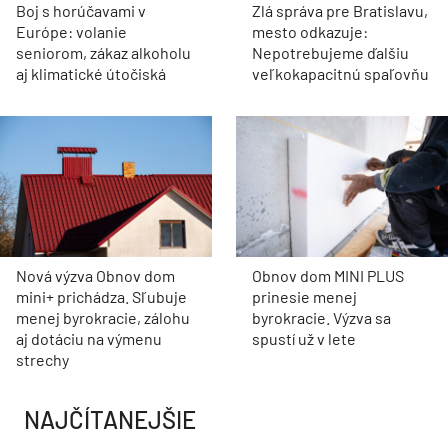
Boj s horúčavami v
Zlá správa pre Bratislavu,
Európe: volanie
mesto odkazuje:
seniorom, zákaz alkoholu
Nepotrebujeme ďalšiu
aj klimatické útočiská
veľkokapacitnú spaľovňu
Nová výzva Obnov dom
Obnov dom MINI PLUS
mini+ prichádza. Sľubuje
prinesie menej
menej byrokracie, zálohu
byrokracie. Výzva sa
aj dotáciu na výmenu
spustí už v lete
strechy
NAJČÍTANEJŠIE