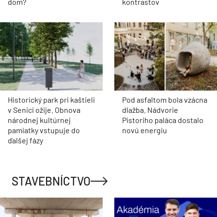
dom?
kontrastov
Historický park pri kaštieli
Pod asfaltom bola vzácna
v Senici ožije. Obnova
dlažba. Nádvorie
národnej kultúrnej
Pistoriho paláca dostalo
pamiatky vstupuje do
novú energiu
ďalšej fázy
STAVEBNÍCTVO