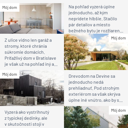
Na pohľad vyzerá úplne
Môj dom
jednoducho, až kým
neprídete hlbšie. Stačilo
pár detailov a miesto
bežného bytu je rozžiarené
bývanie pre rodinu
Môj dom
Z ulice vidno len garáž a
stromy, ktoré chránia
súkromie domácich.
Príťažlivý dom v Bratislave
je však už na pohľad iný ako
susedia
Môj dom
Drevodom na Devíne sa
jednoducho nedá
prehliadnuť. Pod strohým
exteriérom sa však skrýva
úplne iné vnútro, ako by ste
čakali
Môj dom
Vyzerá ako vystrihnutý
z typickej dedinky, ale
v skutočnosti stojí v