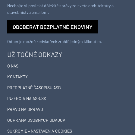
Nechajte si posielať dôležité správy zo sveta architektúry a
stavebníctva emailom:
ODOBERAŤ BEZPLATNÉ ENOVINY
Odber je možné kedykoľvek zrušiť jedným kliknutím.
UŽITOČNÉ ODKAZY
O NÁS
KONTAKTY
PREDPLATNÉ ČASOPISU ASB
INZERCIA NA ASB.SK
PRÁVO NA OPRAVU
OCHRANA OSOBNÝCH ÚDAJOV
SÚKROMIE – NASTAVENIA COOKIES