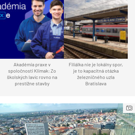
Akadémia praxe v
Filiálka nie je lokálny spor,
spoločnosti Klimak: Zo
je to kapacitná otázka
školských lavíc rovno na
železničného uzla
prestížne stavby
Bratislava