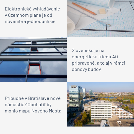
Elektronické vyhľadávanie
v územnom pláne je od
novembra jednoduchšie
Slovensko je na
energetickú triedu A0
pripravené, a to aj v rámci
obnovy budov
Pribudne v Bratislave nové
námestie? Obohatiť by
mohlo mapu Nového Mesta