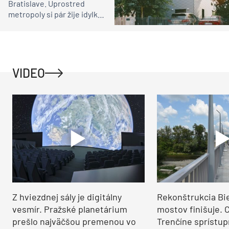
Bratislave. Uprostred
metropoly si pár žije idylku
ako na vidieku
VIDEO
Z hviezdnej sály je digitálny
Rekonštrukcia Bi
vesmír. Pražské planetárium
mostov finišuje. 
prešlo najväčšou premenou vo
Trenčíne sprístup