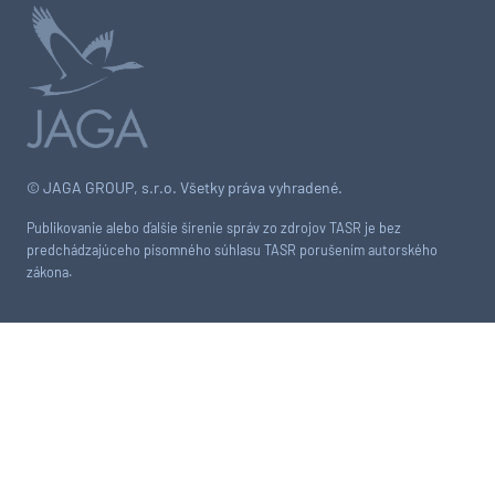
© JAGA GROUP, s.r.o. Všetky práva vyhradené.
Publikovanie alebo ďalšie šírenie správ zo zdrojov TASR je bez
predchádzajúceho písomného súhlasu TASR porušením autorského
zákona.