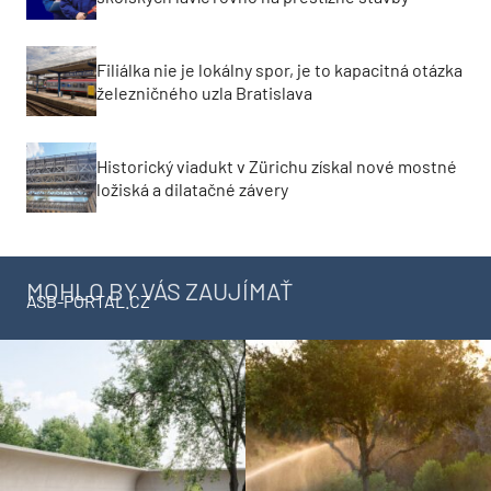
Filiálka nie je lokálny spor, je to kapacitná otázka
železničného uzla Bratislava
Historický viadukt v Zürichu získal nové mostné
ložiská a dilatačné závery
MOHLO BY VÁS ZAUJÍMAŤ
ASB-PORTAL.CZ