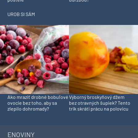
UROB SI SÁM
Ako mraziť drobné bobuľové
Výborný broskyňový džem
ovocie bez toho, aby sa
bez otravných šupiek? Tento
zlepilo dohromady?
trik skráti prácu na polovicu
ENOVINY