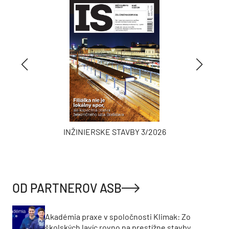
INŽINIERSKE STAVBY 3/2026
OD PARTNEROV ASB
Akadémia praxe v spoločnosti Klimak: Zo
školských lavíc rovno na prestížne stavby