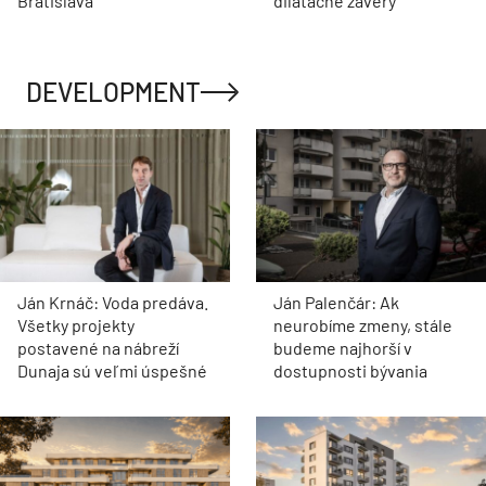
Bratislava
dilatačné závery
DEVELOPMENT
Ján Krnáč: Voda predáva.
Ján Palenčár: Ak
Všetky projekty
neurobíme zmeny, stále
postavené na nábreží
budeme najhorší v
Dunaja sú veľmi úspešné
dostupnosti bývania