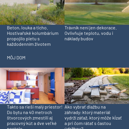
Beton, louka a ticho.
Trávník není jen dekorace.
Hostivařské kolumbárium
Ovlivňuje teplotu, vodu i
propojilo pietu s
náklady budov
každodenním životem
MÔJ DOM
Takto sa rieši malý priestor!
Ako vybrať dlažbu na
Do bytu na 40 metroch
záhrady: ktorý materiál
štvorcových zmestili aj
vydrží záťaž, ktorý môže kĺzať
pracovný kút a dve veľké
a pri čom rátať s častou
postele
údržbou?