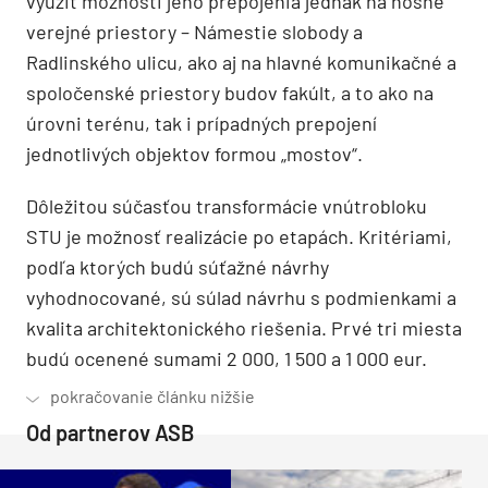
využiť možnosti jeho prepojenia jednak na nosné
verejné priestory – Námestie slobody a
Radlinského ulicu, ako aj na hlavné komunikačné a
spoločenské priestory budov fakúlt, a to ako na
úrovni terénu, tak i prípadných prepojení
jednotlivých objektov formou „mostov“.
Dôležitou súčasťou transformácie vnútrobloku
STU je možnosť realizácie po etapách. Kritériami,
podľa ktorých budú súťažné návrhy
vyhodnocované, sú súlad návrhu s podmienkami a
kvalita architektonického riešenia. Prvé tri miesta
budú ocenené sumami 2 000, 1 500 a 1 000 eur.
Od partnerov ASB