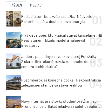
TÝŽDEŇ
MESIAC
Pod asfaltom bola vzácna dlažba. Nádvorie
Pistoriho paláca dostalo novú energiu
Prvý developer, ktorý začal stavať kancelárie: HB
Reavis zmenil biznis model a nahneval
investorov
Jeden z posledných svedkov starej Petržalky.
Získa citlivá rekonštrukcia rodinného domu
cenu za architektúru?
Ružomberok sa konečne dočkal. Rekonštrukcia
železničnej stanice sa stáva realitou
Nový internát pre stovky študentov? Žiar nad
Hronom chce prilákať mladých z celého regiónu