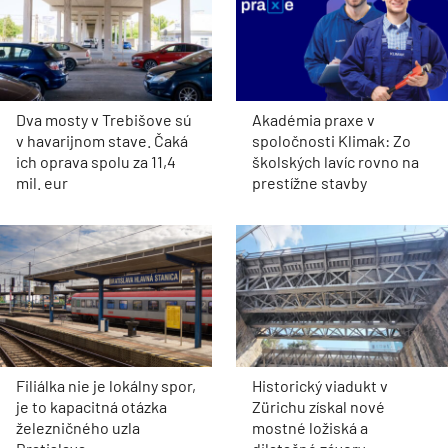
Dva mosty v Trebišove sú
Akadémia praxe v
v havarijnom stave. Čaká
spoločnosti Klimak: Zo
ich oprava spolu za 11,4
školských lavíc rovno na
mil. eur
prestížne stavby
Filiálka nie je lokálny spor,
Historický viadukt v
je to kapacitná otázka
Zürichu získal nové
železničného uzla
mostné ložiská a