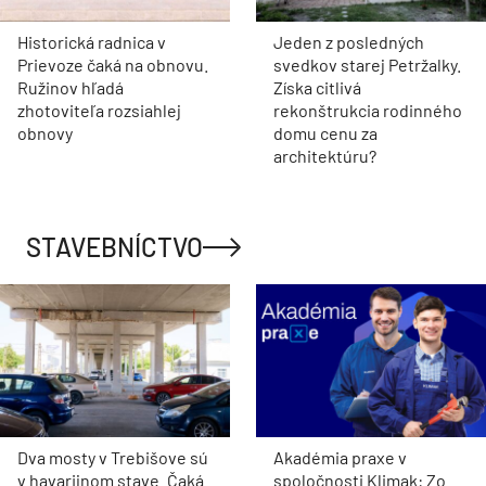
Historická radnica v
Jeden z posledných
Prievoze čaká na obnovu.
svedkov starej Petržalky.
Ružinov hľadá
Získa citlivá
zhotoviteľa rozsiahlej
rekonštrukcia rodinného
obnovy
domu cenu za
architektúru?
STAVEBNÍCTVO
Dva mosty v Trebišove sú
Akadémia praxe v
v havarijnom stave. Čaká
spoločnosti Klimak: Zo