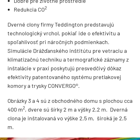
Dobré pre životné prostredie
2
Redukcia CO
Dverné clony firmy Teddington predstavujú
technologický vrchol, pokiaľ ide o efektivitu a
spoľahlivosť pri náročných podmienkach.
Simulácie Drážďanského inštitútu pre vetraciu a
klimatizačnú techniku a termografické záznamy z
inštalácie v praxi poskytujú presvedčivý dôkaz
efektivity patentovaného systému pretlakovej
komory a trysky CONVERGO®.
Obrázky 3 a 4 sú z obchodného domu s plochou cca
2
400 m
, dvere sú šírky 2 m a výšky 2,2 m. Dverná
clona je inštalovaná vo výške 2,5 m, široká je 2,5
m.