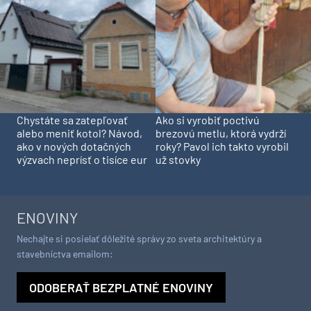
Chystáte sa zatepľovať
Ako si vyrobiť poctivú
alebo meniť kotol? Návod,
brezovú metlu, ktorá vydrží
ako v nových dotačných
roky? Pavol ich takto vyrobil
výzvach neprísť o tisíce eur
už stovky
ENOVINY
Nechajte si posielať dôležité správy zo sveta architektúry a
stavebníctva emailom:
ODOBERAŤ BEZPLATNÉ ENOVINY