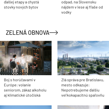
ďalšej etapy a chystá
odpad, na Slovensku
stovky nových bytov
nájdem v lese aj fľaše od
vodky
ZELENÁ OBNOVA
Boj s horúčavami v
Zlá správa pre Bratislavu,
Európe: volanie
mesto odkazuje:
seniorom, zákaz alkoholu
Nepotrebujeme ďalšiu
aj klimatické útočiská
veľkokapacitnú spaľovňu