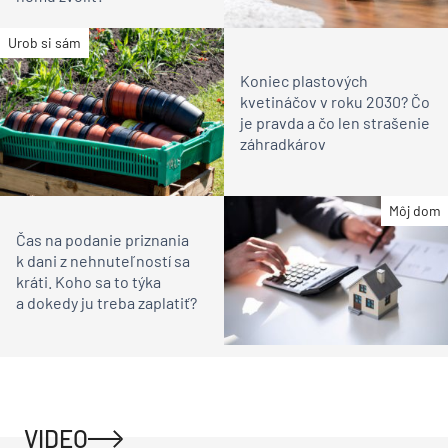
Urob si sám
Koniec plastových
kvetináčov v roku 2030? Čo
je pravda a čo len strašenie
záhradkárov
Môj dom
Čas na podanie priznania
k dani z nehnuteľností sa
kráti. Koho sa to týka
a dokedy ju treba zaplatiť?
VIDEO