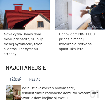
Nová výzva Obnov dom
Obnov dom MINI PLUS
mini+ prichádza. Sľubuje
prinesie menej
menej byrokracie, zálohu
byrokracie. Výzva sa
aj dotáciu na výmenu
spustí už v lete
strechy
NAJČÍTANEJŠIE
TÝŽDEŇ
MESIAC
Socialistická kocka v novom šate.
Rekonštrukcia rodinného domu vo Svätom Jure
otvorila dom krajine aj svetlu