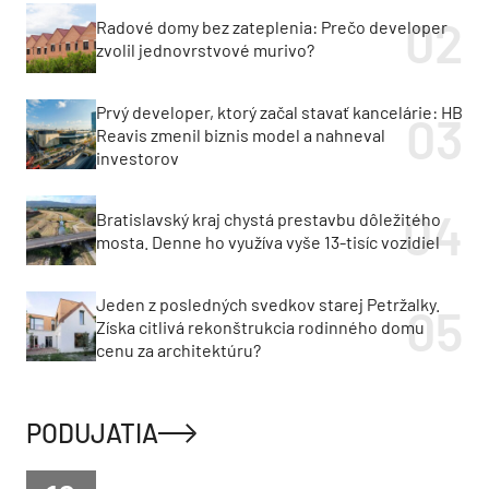
Radové domy bez zateplenia: Prečo developer
zvolil jednovrstvové murivo?
Prvý developer, ktorý začal stavať kancelárie: HB
Reavis zmenil biznis model a nahneval
investorov
Bratislavský kraj chystá prestavbu dôležitého
mosta. Denne ho využíva vyše 13-tisíc vozidiel
Jeden z posledných svedkov starej Petržalky.
Získa citlivá rekonštrukcia rodinného domu
cenu za architektúru?
PODUJATIA