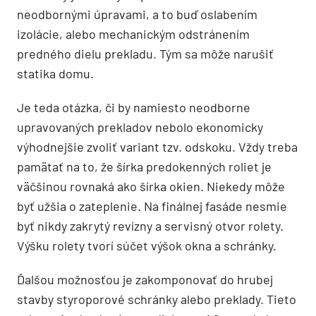
neodbornými úpravami, a to buď oslabením
izolácie, alebo mechanickým odstránením
predného dielu prekladu. Tým sa môže narušiť
statika domu.
Je teda otázka, či by namiesto neodborne
upravovaných prekladov nebolo ekonomicky
výhodnejšie zvoliť variant tzv. odskoku. Vždy treba
pamätať na to, že šírka predokenných roliet je
väčšinou rovnaká ako šírka okien. Niekedy môže
byť užšia o zateplenie. Na finálnej fasáde nesmie
byť nikdy zakrytý revízny a servisný otvor rolety.
Výšku rolety tvorí súčet výšok okna a schránky.
Ďalšou možnosťou je zakomponovať do hrubej
stavby styroporové schránky alebo preklady. Tieto