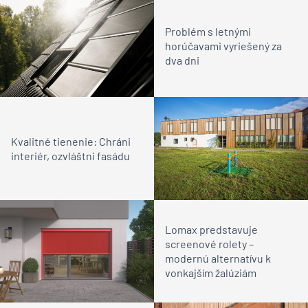
Problém s letnými
horúčavami vyriešený za
dva dni
Kvalitné tienenie: Chráni
interiér, ozvláštni fasádu
Lomax predstavuje
screenové rolety –
modernú alternatívu k
vonkajším žalúziám