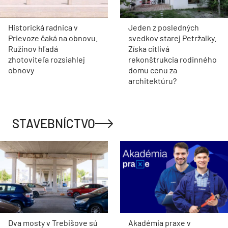
Historická radnica v
Jeden z posledných
Prievoze čaká na obnovu.
svedkov starej Petržalky.
Ružinov hľadá
Získa citlivá
zhotoviteľa rozsiahlej
rekonštrukcia rodinného
obnovy
domu cenu za
architektúru?
STAVEBNÍCTVO
Dva mosty v Trebišove sú
Akadémia praxe v