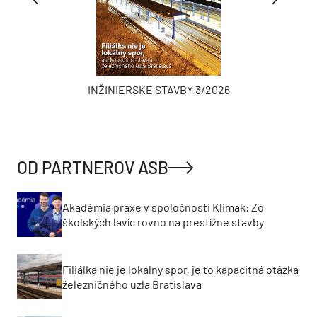
INŽINIERSKE STAVBY 3/2026
OD PARTNEROV ASB
Akadémia praxe v spoločnosti Klimak: Zo
školských lavíc rovno na prestížne stavby
Filiálka nie je lokálny spor, je to kapacitná otázka
železničného uzla Bratislava