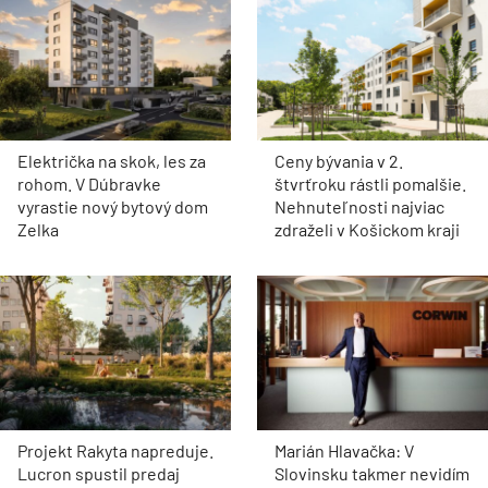
Električka na skok, les za
Ceny bývania v 2.
rohom. V Dúbravke
štvrťroku rástli pomalšie.
vyrastie nový bytový dom
Nehnuteľnosti najviac
Zelka
zdraželi v Košickom kraji
Projekt Rakyta napreduje.
Marián Hlavačka: V
Lucron spustil predaj
Slovinsku takmer nevidím