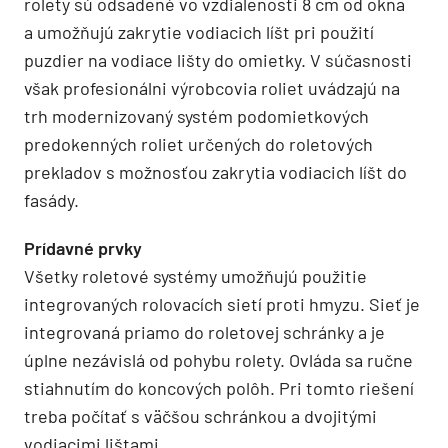
rolety sú odsadené vo vzdialenosti 8 cm od okna
a umožňujú zakrytie vodiacich líšt pri použití
puzdier na vodiace lišty do omietky. V súčasnosti
však profesionálni výrobcovia roliet uvádzajú na
trh modernizovaný systém podomietkových
predokenných roliet určených do roletových
prekladov s možnosťou zakrytia vodiacich líšt do
fasády.
Prídavné prvky
Všetky roletové systémy umožňujú použitie
integrovaných rolovacích sietí proti hmyzu. Sieť je
integrovaná priamo do roletovej schránky a je
úplne nezávislá od pohybu rolety. Ovláda sa ručne
stiahnutím do koncových polôh. Pri tomto riešení
treba počítať s väčšou schránkou a dvojitými
vodiacimi lištami.