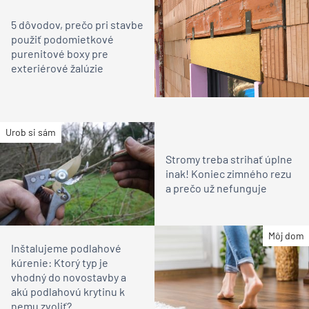
5 dôvodov, prečo pri stavbe
použiť podomietkové
purenitové boxy pre
exteriérové žalúzie
Urob si sám
Stromy treba strihať úplne
inak! Koniec zimného rezu
a prečo už nefunguje
Môj dom
Inštalujeme podlahové
kúrenie: Ktorý typ je
vhodný do novostavby a
akú podlahovú krytinu k
nemu zvoliť?