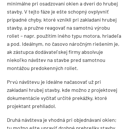
minimálne pri osadzovaní okien a dverí do hrubej
stavby. V tejto fáze je ešte schopný ovplyvniť
prípadné chyby, ktoré vznikli pri zakladaní hrubej
stavby, a pružne reagovať na samotnú výrobu
roliet – napr. použitím iného typu motora, hriadeľa
a pod. Ideálnym, no časovo náročným riešením je,
ak zástupca dodávateľskej firmy absolvuje
niekoľko návštev na stavbe pred samotnou
montážou predokenných roliet.
Prvú návštevu je ideálne načasovať už pri
zakladaní hrubej stavby, kde možno z projektovej
dokumentácie vyčítať určité prekážky, ktoré
projektant prehliadol.
Druhá návšteva je vhodná pri objednávaní okien;
tu možno ešte upraviť drobné prehrešky stavby