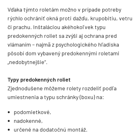
Vďaka týmto roletám možno v prípade potreby
rýchlo ochrániť okná proti dažďu, krupobitiu, vetru
či prachu. Inštaláciou akéhokoľvek typu
predokenných roliet sa zvýši aj ochrana pred
vlámaním – najmä z psychologického hľadiska
pôsobí dom vybavený predokennými roletami
„nedobytnejšie“.
Typy predokenných roliet
Zjednodušene môžeme rolety rozdeliť podľa
umiestnenia a typu schránky (boxu) na:
podomietkové,
nadokenné,
určené na dodatočnú montáž.