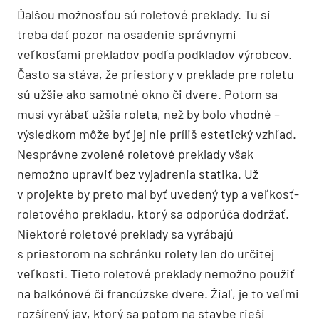
Ďalšou možnosťou sú roletové preklady. Tu si
treba dať pozor na osadenie správnymi
veľkosťami prekladov podľa podkladov výrobcov.
Často sa stáva, že priestory v preklade pre roletu
sú užšie ako samotné okno či dvere. Potom sa
musí vyrábať užšia roleta, než by bolo vhodné –
výsledkom môže byť jej nie príliš estetický vzhľad.
Nesprávne zvolené roletové preklady však
nemožno upraviť bez vyjadrenia statika. Už
v projekte by preto mal byť uvedený typ a veľkosť­
roletového prekladu, ktorý sa odporúča dodržať.
Niektoré roletové preklady sa vyrábajú
s priestorom na schránku rolety len do určitej
veľkosti. Tieto roletové preklady nemožno použiť
na balkónové či francúzske dvere. Žiaľ, je to veľmi
rozšírený jav, ktorý sa potom na stavbe rieši