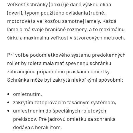
Veľkosť schránky (boxu) je daná výškou okna
(dverí), typom použitého ovládania (ručné,
motorové) a veľkosťou samotnej lamely. Každá
lamela má svoje hraničné rozmery, a to maximálnu
šírku a maximálnu veľkosť v štvorcových metroch.
Pri voľbe podomietkového systému predokenných
roliet by roleta mala mať spevnenú schránku
zabraňujúcu prípadnému praskaniu omietky.
Schránka môže byť zakrytá niekoľkými spôsobmi:
omietnutím,
zakrytím zatepľovacím fasádnym systémom,
umiestnením do špeciálnych roletových
prekladov. Pre jadrovú omietku sa schránka
dodáva s heraklitom.