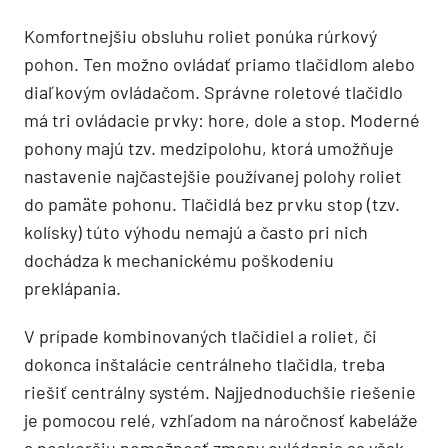
Komfortnejšiu obsluhu roliet ponúka rúrkový
pohon. Ten možno ovládať priamo tlačidlom alebo
diaľkovým ovládačom. Správne roletové tlačidlo
má tri ovládacie prvky: hore, dole a stop. Moderné
pohony majú tzv. medzipolohu, ktorá umožňuje
nastavenie najčastejšie používanej polohy roliet
do pamäte pohonu. Tlačidlá bez prvku stop (tzv.
kolísky) túto výhodu nemajú a často pri nich
dochádza k mechanickému poškodeniu
preklápania.
V prípade kombinovaných tlačidiel a roliet, či
dokonca inštalácie centrálneho tlačidla, treba
riešiť centrálny systém. Najjednoduchšie riešenie
je pomocou relé, vzhľadom na náročnosť kabeláže