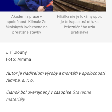
Akadémia praxe v
Filiálka nie je lokálny spor,
spoločnosti Klimak: Zo
je to kapacitná otázka
školských lavíc rovno na
železničného uzla
prestížne stavby
Bratislava
Jiří Dlouhý
Foto: Almma
Autor je riaditeľom výroby a montáží v spoločnosti
Almma, s. r. o.
Článok bol uverejnený v časopise
Stavebné
materiály
.