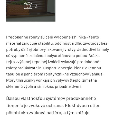
Predokenné rolety sú celé vyrobené z hliníka – tento
materiál zaručuje stabilitu, odolnosť a dlhú životnosť bez
potreby ďalšej obnovy lakovanej vrstvy. Jednotlivé lamely
sú vyplnené izolačnou polyuretánovou penou. Vďaka
tejto zvýšenej tepelnej izolácii vykazujú predokenné
rolety preukázateľnú úsporu energie. Medzi okennou
tabuľou a pancierom rolety vznikne vzduchový vankúš,
ktorý tlmí účinky vonkajších vplyvov (teplo, zima) na
sklenenú výplň a rám okna, prípadne dverí.
Ďalšou vlastnosťou systémov predokenného
tienenia je zvuková ochrana. Efekt dvoch stien
pôsobí ako zvuková bariéra, a tým znižuje