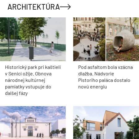
ARCHITEKTÚRA
Historický park pri kaštieli
Pod asfaltom bola vzácna
v Senici ožije. Obnova
dlažba. Nádvorie
národnej kultúrnej
Pistoriho paláca dostalo
pamiatky vstupuje do
novú energiu
ďalšej fázy