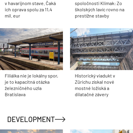
v havarijnom stave. Čaká
spoločnosti Klimak: Zo
ich oprava spolu za 11,4
školských lavíc rovno na
mil. eur
prestížne stavby
Filiálka nie je lokálny spor,
Historický viadukt v
je to kapacitná otázka
Zürichu získal nové
železničného uzla
mostné ložiská a
Bratislava
dilatačné závery
DEVELOPMENT