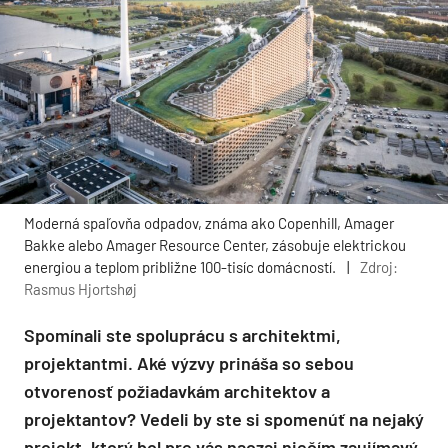
Moderná spaľovňa odpadov, známa ako Copenhill, Amager
Bakke alebo Amager Resource Center, zásobuje elektrickou
energiou a teplom približne 100-tisíc domácností.
|
Zdroj:
Rasmus Hjortshøj
Spomínali ste spoluprácu s architektmi,
projektantmi. Aké výzvy prináša so sebou
otvorenosť požiadavkám architektov a
projektantov? Vedeli by ste si spomenúť na nejaký
projekt, ktorý bol pre vás naozaj niečím zaujímavý,