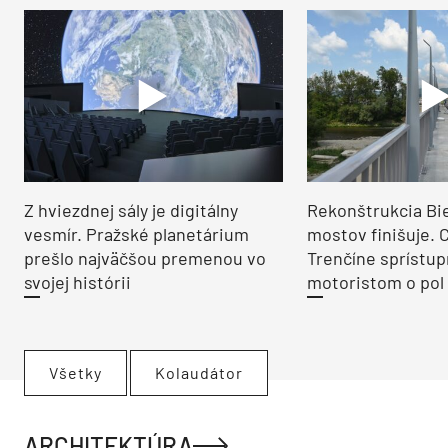
Z hviezdnej sály je digitálny
Rekonštrukcia Bi
vesmír. Pražské planetárium
mostov finišuje. 
prešlo najväčšou premenou vo
Trenčíne sprístup
svojej histórii
motoristom o pol 
Všetky
Kolaudátor
ARCHITEKTÚRA