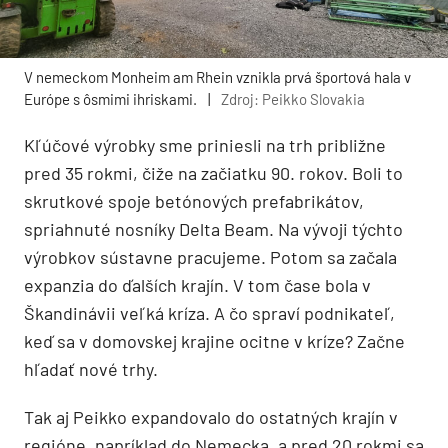
V nemeckom Monheim am Rhein vznikla prvá športová hala v
Európe s ôsmimi ihriskami.
|
Zdroj: Peikko Slovakia
Kľúčové výrobky sme priniesli na trh približne
pred 35 rokmi, čiže na začiatku 90. rokov. Boli to
skrutkové spoje betónových prefabrikátov,
spriahnuté nosníky Delta Beam. Na vývoji týchto
výrobkov sústavne pracujeme. Potom sa začala
expanzia do ďalších krajín. V tom čase bola v
Škandinávii veľká kríza. A čo spraví podnikateľ,
keď sa v domovskej krajine ocitne v kríze? Začne
hľadať nové trhy.
Tak aj Peikko expandovalo do ostatných krajín v
regióne, napríklad do Nemecka, a pred 20 rokmi sa