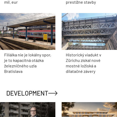
mil. eur
prestížne stavby
Filiálka nie je lokálny spor,
Historický viadukt v
je to kapacitná otázka
Zürichu získal nové
železničného uzla
mostné ložiská a
Bratislava
dilatačné závery
DEVELOPMENT