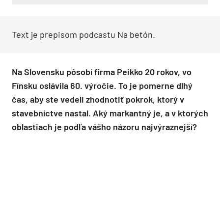
Text je prepisom podcastu Na betón.
Na Slovensku pôsobí firma Peikko 20 rokov, vo
Fínsku oslávila 60. výročie. To je pomerne dlhý
čas, aby ste vedeli zhodnotiť pokrok, ktorý v
stavebníctve nastal. Aký markantný je, a v ktorých
oblastiach je podľa vášho názoru najvýraznejší?