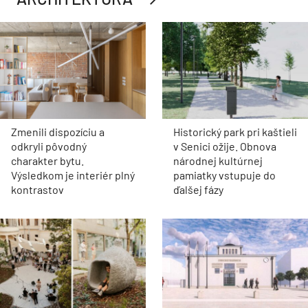
Zmenili dispozíciu a
Historický park pri kaštieli
odkryli pôvodný
v Senici ožije. Obnova
charakter bytu.
národnej kultúrnej
Výsledkom je interiér plný
pamiatky vstupuje do
kontrastov
ďalšej fázy