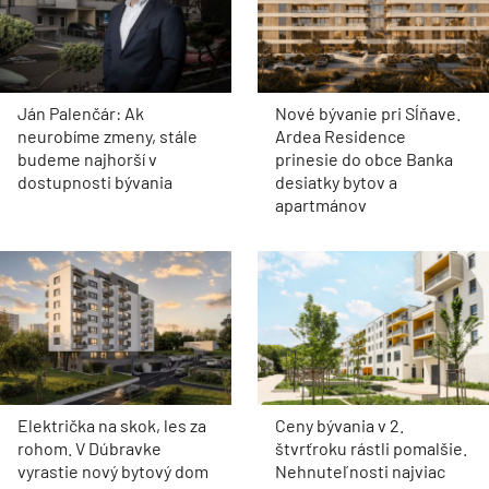
Ján Palenčár: Ak
Nové bývanie pri Sĺňave.
neurobíme zmeny, stále
Ardea Residence
budeme najhorší v
prinesie do obce Banka
dostupnosti bývania
desiatky bytov a
apartmánov
Električka na skok, les za
Ceny bývania v 2.
rohom. V Dúbravke
štvrťroku rástli pomalšie.
vyrastie nový bytový dom
Nehnuteľnosti najviac