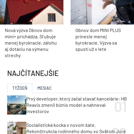
Nová výzva Obnov dom
Obnov dom MINI PLUS
mini+ prichádza. Sľubuje
prinesie menej
menej byrokracie, zálohu
byrokracie. Výzva sa
aj dotáciu na výmenu
spustí už v lete
strechy
NAJČÍTANEJŠIE
TÝŽDEŇ
MESIAC
Prvý developer, ktorý začal stavať kancelárie: HB
Reavis zmenil biznis model a nahneval
investorov
Socialistická kocka v novom šate.
Rekonštrukcia rodinného domu vo Svätom Jure