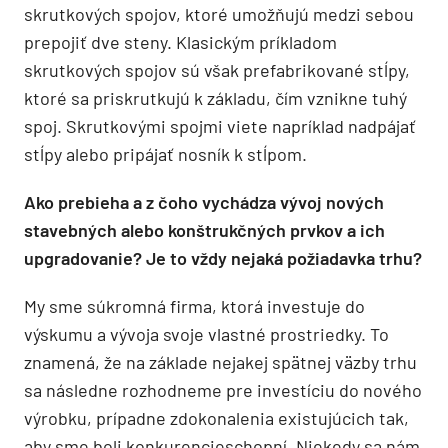
skrutkových spojov, ktoré umožňujú medzi sebou
prepojiť dve steny. Klasickým príkladom
skrutkových spojov sú však prefabrikované stĺpy,
ktoré sa priskrutkujú k základu, čím vznikne tuhý
spoj. Skrutkovými spojmi viete napríklad nadpájať
stĺpy alebo pripájať nosník k stĺpom.
Ako prebieha a z čoho vychádza vývoj nových
stavebných alebo konštrukčných prvkov a ich
upgradovanie? Je to vždy nejaká požiadavka trhu?
My sme súkromná firma, ktorá investuje do
výskumu a vývoja svoje vlastné prostriedky. To
znamená, že na základe nejakej spätnej väzby trhu
sa následne rozhodneme pre investíciu do nového
výrobku, prípadne zdokonalenia existujúcich tak,
aby sme boli konkurencieschopní. Niekedy sa nám