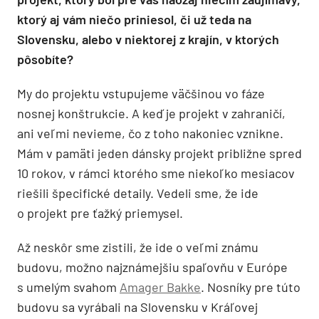
ktorý aj vám niečo priniesol, či už teda na
Slovensku, alebo v niektorej z krajín, v ktorých
pôsobíte?
My do projektu vstupujeme väčšinou vo fáze
nosnej konštrukcie. A keď je projekt v zahraničí,
ani veľmi nevieme, čo z toho nakoniec vznikne.
Mám v pamäti jeden dánsky projekt približne spred
10 rokov, v rámci ktorého sme niekoľko mesiacov
riešili špecifické detaily. Vedeli sme, že ide
o projekt pre ťažký priemysel.
Až neskôr sme zistili, že ide o veľmi známu
budovu, možno najznámejšiu spaľovňu v Európe
s umelým svahom
Amager Bakke
. Nosníky pre túto
budovu sa vyrábali na Slovensku v Kráľovej