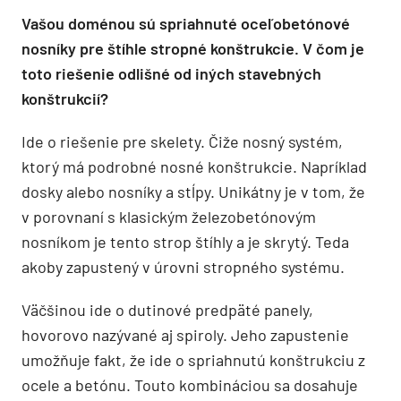
Vašou doménou sú spriahnuté oceľobetónové
nosníky pre štíhle stropné konštrukcie. V čom je
toto riešenie odlišné od iných stavebných
konštrukcií?
Ide o riešenie pre skelety. Čiže nosný systém,
ktorý má podrobné nosné konštrukcie. Napríklad
dosky alebo nosníky a stĺpy. Unikátny je v tom, že
v porovnaní s klasickým železobetónovým
nosníkom je tento strop štíhly a je skrytý. Teda
akoby zapustený v úrovni stropného systému.
Väčšinou ide o dutinové predpäté panely,
hovorovo nazývané aj spiroly. Jeho zapustenie
umožňuje fakt, že ide o spriahnutú konštrukciu z
ocele a betónu. Touto kombináciou sa dosahuje