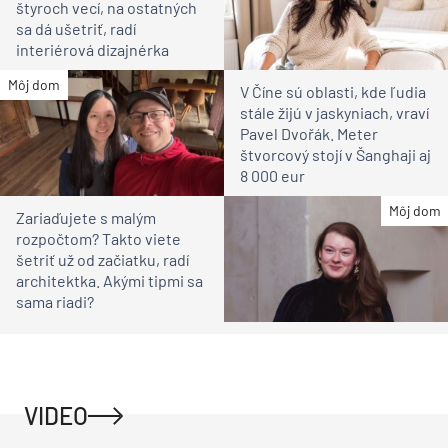
štyroch vecí, na ostatných
sa dá ušetriť, radí
interiérová dizajnérka
Môj dom
V Číne sú oblasti, kde ľudia
stále žijú v jaskyniach, vraví
Pavel Dvořák. Meter
štvorcový stojí v Šanghaji aj
8 000 eur
Môj dom
Zariaďujete s malým
rozpočtom? Takto viete
šetriť už od začiatku, radí
architektka. Akými tipmi sa
sama riadi?
VIDEO