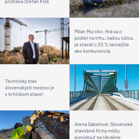
priznáva Štefan Kišš
Milan Murcko: Hrá sa o
podiel na trhu, našou víziou
je stavať o 20 % lacnejšie
ako konkurencia
Technický stav
slovenských mostov je
v kritickom stave!
Alena Sabelová: Slovenské
stavebné firmy môžu
ponúknuť na Ukrajine