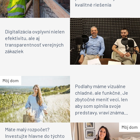
kvalitné riešenia
Digitalizácia ovplyvní nielen
efektivitu, ale aj
transparentnosť verejných
zákaziek
Môj dom
Podlahy máme vizuálne
chladné, ale funkčné. Je
zbytočné meniť veci, len
aby som splnila svoje
predstavy, vraví známa
vinárka
Môj dom
Máte malý rozpočet?
Investujte hlavne do týchto