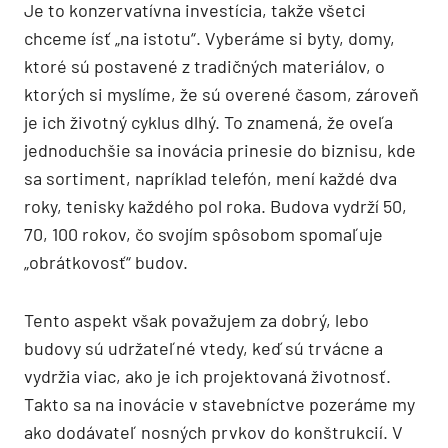
Je to konzervatívna investícia, takže všetci
chceme ísť „na istotu“. Vyberáme si byty, domy,
ktoré sú postavené z tradičných materiálov, o
ktorých si myslíme, že sú overené časom, zároveň
je ich životný cyklus dlhý. To znamená, že oveľa
jednoduchšie sa inovácia prinesie do biznisu, kde
sa sortiment, napríklad telefón, mení každé dva
roky, tenisky každého pol roka. Budova vydrží 50,
70, 100 rokov, čo svojím spôsobom spomaľuje
„obrátkovosť“ budov.
Tento aspekt však považujem za dobrý, lebo
budovy sú udržateľné vtedy, keď sú trvácne a
vydržia viac, ako je ich projektovaná životnosť.
Takto sa na inovácie v stavebníctve pozeráme my
ako dodávateľ nosných prvkov do konštrukcií. V