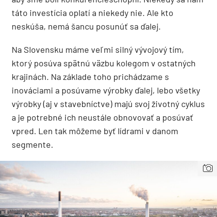
táto investícia oplatí a niekedy nie. Ale kto
neskúša, nemá šancu posunúť sa ďalej.
Na Slovensku máme veľmi silný vývojový tím,
ktorý posúva spätnú väzbu kolegom v ostatných
krajinách. Na základe toho prichádzame s
inováciami a posúvame výrobky ďalej, lebo všetky
výrobky (aj v stavebníctve) majú svoj životný cyklus
a je potrebné ich neustále obnovovať a posúvať
vpred. Len tak môžeme byť lídrami v danom
segmente.