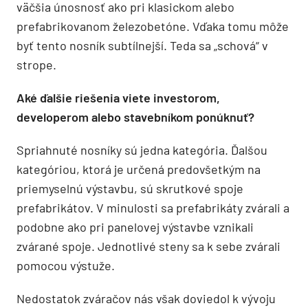
väčšia únosnosť ako pri klasickom alebo
prefabrikovanom železobetóne. Vďaka tomu môže
byť tento nosník subtílnejší. Teda sa „schová“ v
strope.
Aké ďalšie riešenia viete investorom,
developerom alebo stavebníkom ponúknuť?
Spriahnuté nosníky sú jedna kategória. Ďalšou
kategóriou, ktorá je určená predovšetkým na
priemyselnú výstavbu, sú skrutkové spoje
prefabrikátov. V minulosti sa prefabrikáty zvárali a
podobne ako pri panelovej výstavbe vznikali
zvárané spoje. Jednotlivé steny sa k sebe zvárali
pomocou výstuže.
Nedostatok zváračov nás však doviedol k vývoju