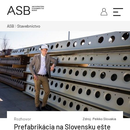
ASB
Stavebníctvo
Rozhovor
Zdroj: Peikko Slovakia
Prefabrikácia na Slovensku ešte