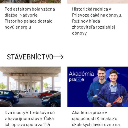
Pod asfaltom bola vzácna
Historická radnica v
dlažba. Nádvorie
Prievoze čaká na obnovu.
Pistoriho paláca dostalo
Ružinov hľadá
novú energiu
zhotoviteľa rozsiahlej
obnovy
STAVEBNÍCTVO
Dva mosty v Trebišove sú
Akadémia praxe v
v havarijnom stave. Čaká
spoločnosti Klimak: Zo
ich oprava spolu za 11,4
školských lavíc rovno na