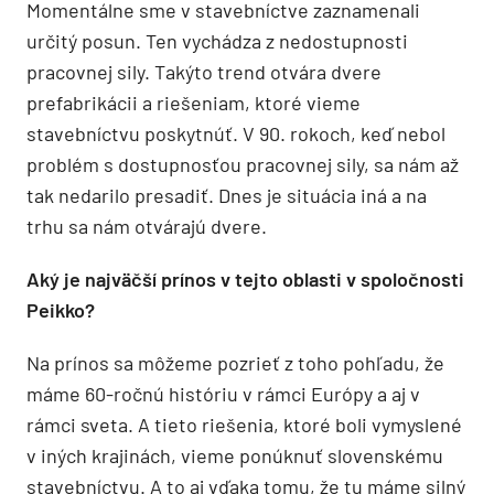
Momentálne sme v stavebníctve zaznamenali
určitý posun. Ten vychádza z nedostupnosti
pracovnej sily. Takýto trend otvára dvere
prefabrikácii a riešeniam, ktoré vieme
stavebníctvu poskytnúť. V 90. rokoch, keď nebol
problém s dostupnosťou pracovnej sily, sa nám až
tak nedarilo presadiť. Dnes je situácia iná a na
trhu sa nám otvárajú dvere.
Aký je najväčší prínos v tejto oblasti v spoločnosti
Peikko?
Na prínos sa môžeme pozrieť z toho pohľadu, že
máme 60-ročnú históriu v rámci Európy a aj v
rámci sveta. A tieto riešenia, ktoré boli vymyslené
v iných krajinách, vieme ponúknuť slovenskému
stavebníctvu. A to aj vďaka tomu, že tu máme silný