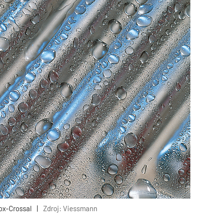
ox-Crossal
|
Zdroj: Viessmann