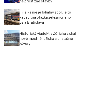
na prestížne stavby
Filiálka nie je lokálny spor, je to
kapacitná otázka železničného
uzla Bratislava
Historický viadukt v Zürichu získal
nové mostné ložiská a dilatačné
závery