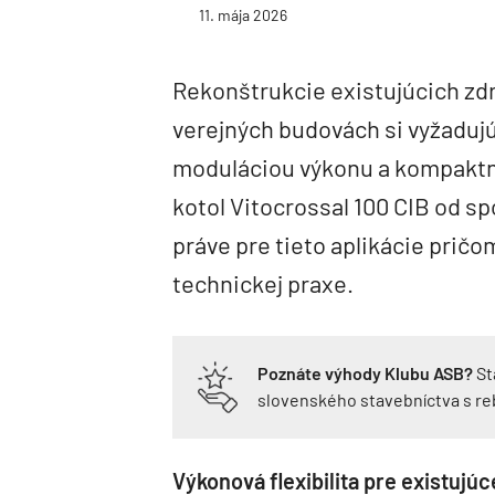
11. mája 2026
Rekonštrukcie existujúcich zdr
verejných budovách si vyžadujú
moduláciou výkonu a kompakt
kotol Vitocrossal 100 CIB od s
práve pre tieto aplikácie prič
technickej praxe.
Poznáte výhody Klubu ASB?
St
slovenského stavebníctva s r
Výkonová flexibilita pre existujúc