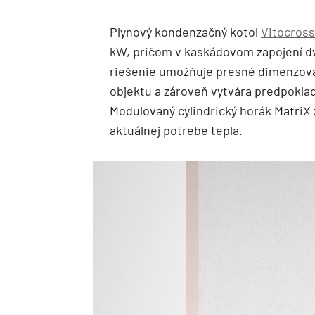
Plynový kondenzačný kotol
Vitocross
kW, pričom v kaskádovom zapojení dv
riešenie umožňuje presné dimenzovan
objektu a zároveň vytvára predpokla
Modulovaný cylindrický horák Matri
aktuálnej potrebe tepla.