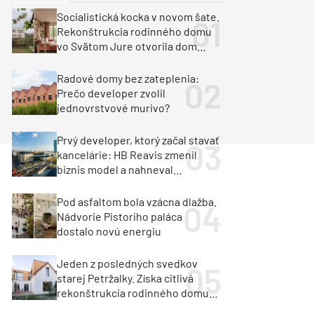
y
Klimatizácia a vetranie
Socialistická kocka v novom šate.
urz Milan Murcka
Rekonštrukcia rodinného domu
vo Svätom Jure otvorila dom
krajine aj svetlu
Radové domy bez zateplenia:
Prečo developer zvolil
jednovrstvové murivo?
Prvý developer, ktorý začal stavať
kancelárie: HB Reavis zmenil
biznis model a nahneval
investorov
Pod asfaltom bola vzácna dlažba.
Nádvorie Pistoriho paláca
dostalo novú energiu
Jeden z posledných svedkov
starej Petržalky. Získa citlivá
rekonštrukcia rodinného domu
cenu za architektúru?