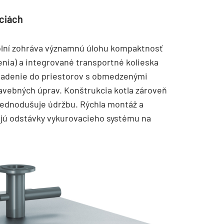
kciách
tolní zohráva významnú úlohu kompaktnosť
enia) a integrované transportné kolieska
sadenie do priestorov s obmedzenými
avebných úprav. Konštrukcia kotla zároveň
zjednodušuje údržbu. Rýchla montáž a
ujú odstávky vykurovacieho systému na