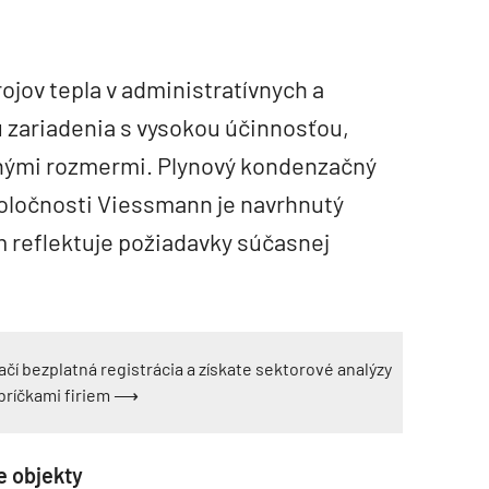
ojov tepla v administratívnych a
 zariadenia s vysokou účinnosťou,
nými rozmermi. Plynový kondenzačný
poločnosti Viessmann je navrhnutý
om reflektuje požiadavky súčasnej
ačí bezplatná registrácia a získate sektorové analýzy
ebríčkami firiem ⟶
e objekty