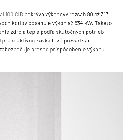
al 100 CIB
pokrýva výkonový rozsah 80 až 317
och kotlov dosahuje výkon až 634 kW. Takéto
ie zdroja tepla podľa skutočných potrieb
d pre efektívnu kaskádovú prevádzku.
X zabezpečuje presné prispôsobenie výkonu
TZB HAUSTECHNIK 3/2026