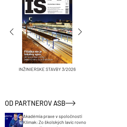
INŽINIERSKE STAVBY 3/2026
ASB
OD PARTNEROV ASB
Akadémia praxe v spoločnosti
Klimak: Zo školských lavíc rovno