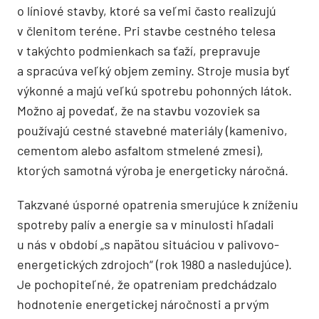
o líniové stavby, ktoré sa veľmi často realizujú
v členitom teréne. Pri stavbe cestného telesa
v takýchto podmienkach sa ťaží, prepravuje
a spracúva veľký objem zeminy. Stroje musia byť
výkonné a majú veľkú spotrebu pohonných látok.
Možno aj povedať, že na stavbu vozoviek sa
používajú cestné stavebné materiály (kamenivo,
cementom alebo asfaltom stmelené zmesi),
ktorých samotná výroba je energeticky náročná.
Takzvané úsporné opatrenia smerujúce k zníženiu
spotreby palív a energie sa v minulosti hľadali
u nás v období „s napätou situáciou v palivovo-
energetických zdrojoch“ (rok 1980 a nasledujúce).
Je pochopiteľné, že opatreniam predchádzalo
hodnotenie energetickej náročnosti a prvým