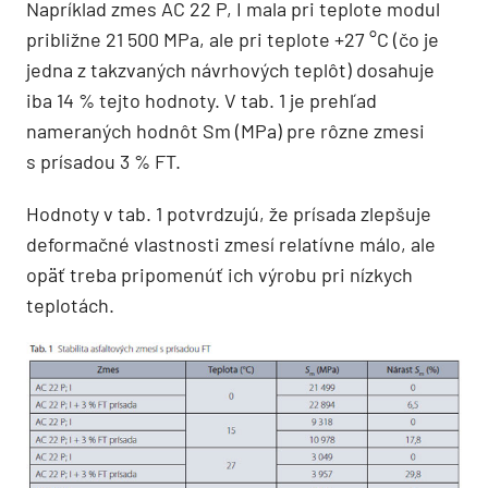
Napríklad zmes AC 22 P, I mala pri teplote modul
približne 21 500 MPa, ale pri teplote +27 °C (čo je
jedna z takzvaných návrhových teplôt) dosahuje
iba 14 % tejto hodnoty. V tab. 1 je prehľad
nameraných hodnôt Sm (MPa) pre rôzne zmesi
s prísadou 3 % FT.
Hodnoty v tab. 1 potvrdzujú, že prísada zlepšuje
deformačné vlastnosti zmesí relatívne málo, ale
opäť treba pripomenúť ich výrobu pri nízkych
teplotách.