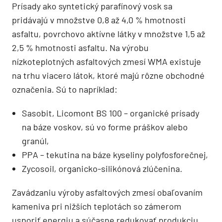
Prísady ako syntetický parafínový vosk sa
pridávajú v množstve 0,8 až 4,0 % hmotnosti
asfaltu, povrchovo aktívne látky v množstve 1,5 až
2,5 % hmotnosti asfaltu. Na výrobu
nízkoteplotných asfaltových zmesí WMA existuje
na trhu viacero látok, ktoré majú rôzne obchodné
označenia. Sú to napríklad:
Sasobit, Licomont BS 100 – organické prísady
na báze voskov, sú vo forme práškov alebo
granúl,
PPA – tekutina na báze kyseliny polyfosforečnej,
Zycosoil, organicko-silikónová zlúčenina.
Zavádzaniu výroby asfaltových zmesí obaľovaním
kameniva pri nižších teplotách so zámerom
usporiť energiu a súčasne redukovať produkciu