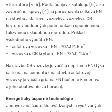
v literatúre [4, 5]. Podľa údajov z katalógu [6] a zo
záverečnej správy [4] sa porovnávala celková EN
na stavbu asfaltovej vozovky a vozovky s CB
krytom v podobných podmienkach spomínanou,
takzvanou skladobnou metódou. Príklad
výsledného výpočtu EN:
2
– asfaltová vozovka EN = 707,3 MJ/m
2
– vozovka s CB krytom EN = 784,0 MJ/m
Na stavbu CB vozovky je väčšia nepriama EN (týka
sa to najmä cementu), na stavbu asfaltovej
vozovky je väčšia priama EN (sušenie kameniva
a jeho obaľovanie za horúca).
Energeticky úsporné technológie
Jedným z najčastejšie uvádzaných a využívaných