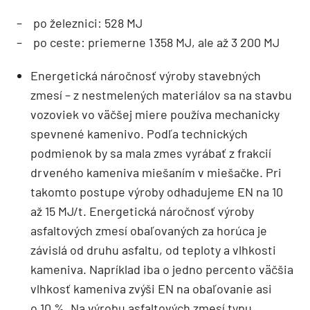
– po železnici: 528 MJ
– po ceste: priemerne 1 358 MJ, ale až 3 200 MJ
Energetická náročnosť výroby stavebných
zmesí – z nestmelených materiálov sa na stavbu
vozoviek vo väčšej miere používa mechanicky
spevnené kamenivo. Podľa technických
podmienok by sa mala zmes vyrábať z frakcií
drveného kameniva miešaním v miešačke. Pri
takomto postupe výroby odhadujeme EN na 10
až 15 MJ/t. Energetická náročnosť výroby
asfaltových zmesí obaľovaných za horúca je
závislá od druhu asfaltu, od teploty a vlhkosti
kameniva. Napríklad iba o jedno percento väčšia
vlhkosť kameniva zvýši EN na obaľovanie asi
o 10 %. Na výrobu asfaltových zmesí typu