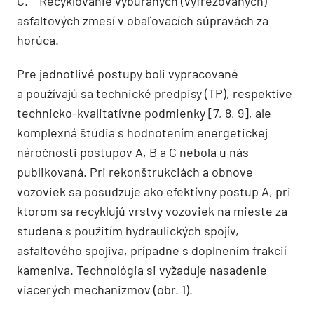
C. Recyklovanie vybúraných (vyfrézovaných)
asfaltových zmesí v obaľovacích súpravách za
horúca.
Pre jednotlivé postupy boli vypracované
a používajú sa technické predpisy (TP), respektíve
technicko-kvalitatívne podmienky [7, 8, 9], ale
komplexná štúdia s hodnotením energetickej
náročnosti postupov A, B a C nebola u nás
publikovaná. Pri rekonštrukciách a obnove
vozoviek sa posudzuje ako efektívny postup A, pri
ktorom sa recyklujú vrstvy vozoviek na mieste za
studena s po­užitím hydraulických spojív,
asfaltového spojiva, prípadne s doplnením frakcií
kameniva. Technológia si vyžaduje nasadenie
viacerých mechanizmov (obr. 1).