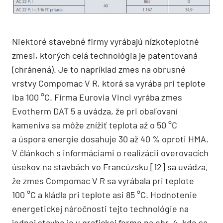
Niektoré stavebné firmy vyrábajú nízkoteplotné
zmesi, ktorých celá technológia je patentovaná
(chránená). Je to napríklad zmes na obrusné
vrstvy Compomac V R, ktorá sa vyrába pri teplote
iba 100 °C. Firma Eurovia Vinci vyrába zmes
Evotherm DAT 5 a uvádza, že pri obaľovaní
kameniva sa môže znížiť teplota až o 50 °C
a úspora energie dosahuje 30 až 40 % oproti HMA.
V článkoch s informáciami o realizácii overovacích
úsekov na stavbách vo Francúzsku [12] sa uvádza,
že zmes Compomac V R sa vyrábala pri teplote
100 °C a kládla pri teplote asi 85 °C. Hodnotenie
energetickej náročnosti tejto technológie na
jednej stavbe je v grafickej forme na obr. 4, kde sa