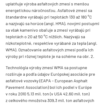
uplatňuje výroba asfaltových zmesí s menšou
energetickou náročnosťou. Asfaltové zmesi sa
štandardne vyrábajú pri teplotách 130 až 180 °C
a nazývajú sa horúce (angl. HMA), novými postupmi
sa však kamenivo obaľuje a zmesi vyrábajú pri
teplotách o 20 až 50 °C nižších. Nazývajú sa
nízkoteplotné, respektíve vyrábané za tepla (angl.
WMA). Označovanie asfaltových zmesí podľa ich
výroby pri rôznej teplote je na schéme na obr. 2.
Technológia výroby zmesí WMA sa postupne
rozširuje a podľa údajov Európskej asociácie pre
asfaltové vozovky (EAPA – Euro­pean Asphalt
Pavement Association) bol ich podiel v Európe
v roku 2010 5,13 mil. ton (v USA 42,60 mil. ton)
z celkového množstva 309,3 mil. ton asfaltových