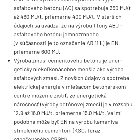
asfaltového betónu (AC) sa spotrebuje 350 MJ/t
až 460 MJ/t, priemerne 400 MJ/t. V starších
údajoch sa uvádza, že na výrobu 1 tony ABJ –
asfaltového betónu jemnozrnného
(v súčasnosti je to označenie AB 11 L) je EN
priemerne 600 MJ.
Výroba zmesi cementového betónu je ener­
geticky niekoľkonásobne menšia ako výroba
asfaltových zmesí. Z novších údajov o spotrebe
elektrickej energie v miešacom betonárskom
centre môžeme zistiť, že energetická
náročnosť (výroby betónovej zmesi) je v rozsahu
12,9 až 16,0 MJ/t, priemerne 15,0 MJ/t. Veľmi
podobná môže byť EN na výrobu kameniva
stmeleného cementom (KSC, teraz
označovaného CBGM).