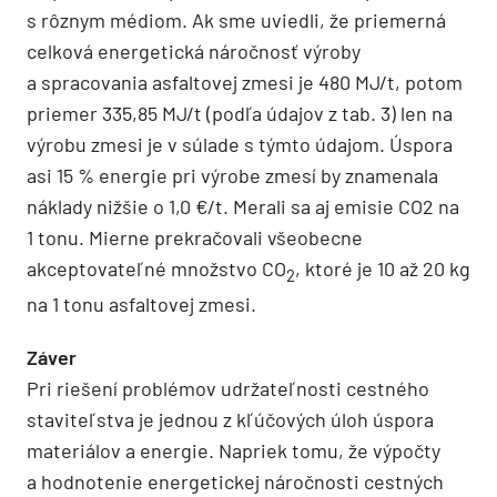
s rôznym médiom. Ak sme uviedli, že priemerná
celková energetická náročnosť výroby
a spracovania asfaltovej zmesi je 480 MJ/t, potom
priemer 335,85 MJ/t (podľa údajov z tab. 3) len na
výrobu zmesi je v súlade s týmto údajom. Úspora
asi 15 % energie pri výrobe zmesí by znamenala
náklady nižšie o 1,0 €/t. Merali sa aj emisie CO2 na
1 tonu. Mierne prekračovali všeobecne
akceptovateľné množstvo CO
, ktoré je 10 až 20 kg
2
na 1 tonu asfaltovej zmesi.
Záver
Pri riešení problémov udržateľnosti cestného
staviteľstva je jednou z kľúčových úloh úspora
materiálov a energie. Napriek tomu, že výpočty
a hodnotenie energetickej náročnosti cestných