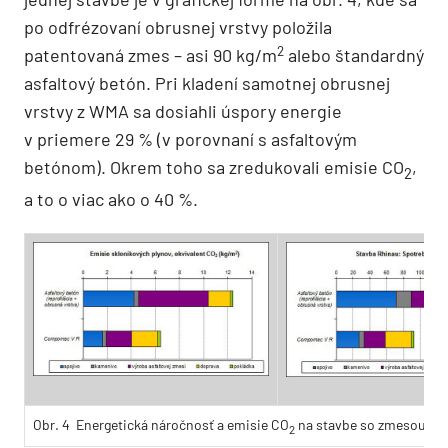
po odfrézovaní obrusnej vrst­vy položila
2
patentovaná zmes – asi 90 kg/m
alebo štandardný
asfaltový betón. Pri kladení samotnej obrusnej
vrstvy z WMA sa dosiahli úspory energie
v priemere 29 % (v porovnaní s asfaltovým
betónom). Okrem toho sa zredukovali emisie CO
,
2
a to o viac ako o 40 %.
Obr. 4 Energetická náročnosť a emisie CO
na stavbe so zmesou C
2