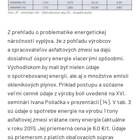
Z prehľadu o problematike energetickej
náročnosti vyplýva, že z pohľadu výrobcov
a spracovateľov asfaltových zmesí sa dajú
dosiahnuť úspory energie viacerými spôsobmi.
Východiskom by mali byť nielen údaje
o spotrebovanej energii, ale aj o množstve emisií
skleníkových plynov. Príklad postupu a súčasne
veľmi cenné údaje z výroby boli uvedené na XVI.
seminári Ivana Poliačka v prezentácii [14]. V tab. 3
sú údaje o spotrebe energie na výrobu 1 tony
asfaltovej zmesi vrátane ceny energie (aktuálne
v roku 2011). Jej priemerná cena je 6,0 €/t. Údaje
sú priemerom z piatich obaľovacích súprav