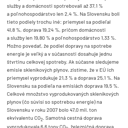
služby a domácnosti spo­trebovali až 37,1 %
a poľnohospodárstvo len 2,4 %. Na Slovensku boli
tieto podiely trochu iné: priemysel sa podieľal
41,8 %, doprava 19,24 %, pričom domácnosti
a služby len 19,80 % a poľnohospodárstvo 1,33 %.
Možno povedať, že podiel dopravy na spotrebe
energie je veľký a v súčasnosti dosahuje jednu
štvrtinu celkovej spotreby. Ak súčasne sledujeme
emisie skleníkových plynov, zistíme, že v EÚ ich
priemysel vyprodukuje 21,3 % a doprava 25,1 %. Na
Slovensku sa podieľa na emisiách doprava 19,5 %.
Celkové množstvo vyprodukovaných skleníkových
plynov (čo súvisí so spotrebou energie) na
Slovensku v roku 2007 bolo 47,0 mil. ton
ekvivalentu CO
. Samotná cestná doprava
2
vyprodukovala 6,6 tony CO
, železničná doprava