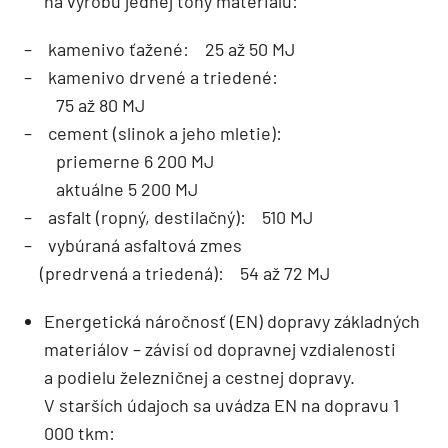
na výrobu jednej tony materiálu:
– kamenivo ťažené: 25 až 50 MJ
– kamenivo drvené a triedené:
75 až 80 MJ
– cement (slinok a jeho mletie):
priemerne 6 200 MJ
aktuálne 5 200 MJ
– asfalt (ropný, destilačný): 510 MJ
– vybúraná asfaltová zmes
(predrvená a triedená): 54 až 72 MJ
Energetická náročnosť (EN) dopravy zá­kladných
materiálov – závisí od dopravnej vzdialenosti
a podielu železničnej a cestnej dopravy.
V starších údajoch sa uvádza EN na dopravu 1
000 tkm: