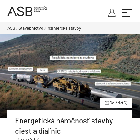
ASB
Stavebníctvo
Inžinierske stavby
Galéria
(6)
Energetická náročnosť stavby
ciest a diaľnic
18. júna 2012