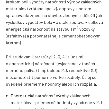
krokom boli výpočty náročnosti výroby základných
materiálov (vrátane spojív), dopravy a potom
spracovania zmesí na stavbe. Jedným z dôležitých
výsledkov výpočtov bola – a stále zostáva – celková
2
energetická náročnosť na stavbu 1 m
vozovky
(asfaltovej a porovnateľnej s cementobetónovým
krytom).
Pri študovaní literatúry [2, 3, 4] s údajmi
o energetickej náročnosti (vyjadrenej v tonách
merného paliva (t mp), alebo MJ, respektíve GJ)
môžeme zistiť pomerne veľké rozdiely. Ďalej sú
uvedené priemerné hodnoty alebo ich rozpätia.
Energetická náročnosť výroby základných
materiálov – priemerné hodnoty vyjadrené v MJ