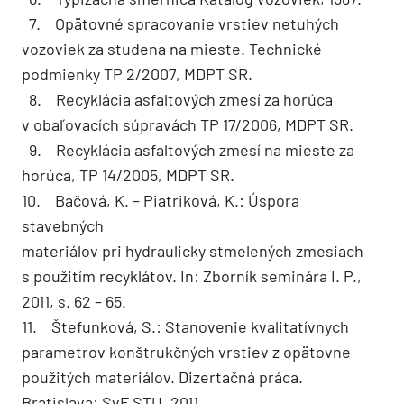
7. Opätovné spracovanie vrstiev netuhých
vozoviek za studena na mieste. Technické
podmienky TP 2/2007, MDPT SR.
8. Recyklácia asfaltových zmesí za horúca
v obaľovacích súpravách TP 17/2006, MDPT SR.
9. Recyklácia asfaltových zmesí na mieste za
horúca, TP 14/2005, MDPT SR.
10. Bačová, K. – Piatriková, K.: Úspora
stavebných
materiálov pri hydraulicky stmelených zmesiach
s použitím recyklátov. In: Zborník seminára I. P.,
2011, s. 62 – 65.
11. Štefunková, S.: Stanovenie kvalitatívnych
paramet­rov konštrukčných vrstiev z opätovne
použitých ma­teriálov. Dizertačná práca.
Bratislava: SvF STU, 2011.