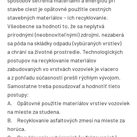
spôsobov šetrenia materiálmi a energiou pri
stavbe ciest je opätovné použitie cestných
stavebných materiálov – ich recyklovanie.
Všeobecne sa hodnotí to, že sa neplytvá
prírodnými (neobnoviteľnými) zdrojmi, nezaberá
sa pôda na skládky odpadu (vybúraných vrstiev)
a chráni sa životné prostredie. Technologických
postupov na recyklovanie materiálov
zabudovaných vo vrstvách vozoviek je viacero
a z pohľadu súčasnosti prešli rýchlym vývojom.
Samostatne treba posudzovať a hodnotiť tieto
postupy:
A. Opätovné použitie materiálov vrstiev vozoviek
na mieste za studena.
B. Recyklovanie asfaltových zmesí na mieste za
horúca.