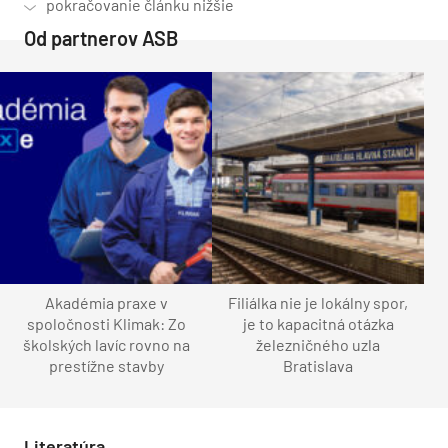
Od partnerov ASB
Akadémia praxe v
Filiálka nie je lokálny spor,
spoločnosti Klimak: Zo
je to kapacitná otázka
školských lavíc rovno na
železničného uzla
prestížne stavby
Bratislava
Literatúra