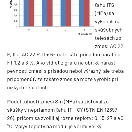
ťahu ITS
(MPa) sa
vykonali na
skúšobných
telesách zo
zmesi AC 22
P, II aj AC 22 P, II + R-materiál s prísadou parafínu
FT 1,2 a 3 %. Ako vidieť z grafu na obr. 3, nárast
pevnosti zmesi s prísadou nebol výrazný, ale treba
pripomenúť, že takáto zmes sa môže vyrobiť pri
nízkych teplotách.
Modul tuhosti zmesí Sm (MPa) sa zisťoval zo
skúšky v nepriamom ťahu IT – CY (STN EN 12697-
26), pričom sa zvolili aj rôzne teploty: 0, 15, 27 a 40
°C. Vplyv teploty na modul je veľmi veľký.