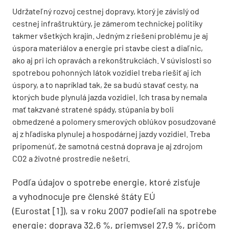
Udržateľný rozvoj cestnej dopravy, ktorý je závislý od
cestnej infraštruktúry, je zámerom technickej politiky
takmer všetkých krajín. Jedným z riešení problému je aj
úspora materiálov a energie pri stavbe ciest a diaľnic,
ako aj pri ich opravách a rekonštrukciách. V súvislosti so
spotrebou pohonných látok vozidiel treba riešiť aj ich
úspory, a to napríklad tak, že sa budú stavať cesty, na
ktorých bude plynulá jazda vozidiel. Ich trasa by nemala
mať takzvané stratené spády, stúpania by boli
obmedzené a polomery smerových oblúkov posudzované
aj z hľadiska plynulej a hospodárnej jazdy vozidiel. Treba
pripomenúť, že samotná cestná doprava je aj zdrojom
CO2 a životné prostredie nešetrí.
Podľa údajov o spotrebe energie, ktoré zisťuje
a vyhodnocuje pre členské štáty EÚ
(Eurostat [1]), sa v roku 2007 podieľali na spotrebe
energie: doprava 32,6 %, priemysel 27,9 %, pričom