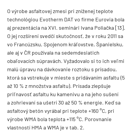
O výrobe asfaltovej zmesi pri zníženej teplote
technológiou Evotherm DAT vo firme Eurovia bola
aj prezentácia na XVI. seminári Ivana Poliačka [13].
O jej rozšírení svedčí skutočnosť, že v roku 2011 sa
vo Francúzsku, Spojenom kráľovstve, Španielsku,
ale aj v ČR používala na sedemdesiatich
obaľovacích súpravách. Vyžadovalo si to ich veľmi
malú úpravu na dávkovanie roztoku s prísadou,
ktorá sa vstrekuje v mieste s pridávaním asfaltu (5
až 10 % z množstva asfaltu). Prísada zlepšuje
priľnavosť asfaltu ku kamenivu a na jeho sušení
a zohrievaní sa ušetrí 30 až 50 % energie. Keď sa
asfaltový betón vyrábal pri teplote +160 °C, pri
výrobe WMA bola teplota +115 °C. Porovnanie
vlastností HMA a WMA je v tab. 2.