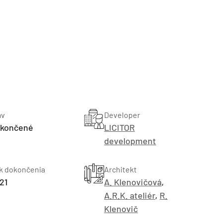
av
Developer
TZB HAUSTECHNIK 3/2026
končené
LICITOR
development
k dokončenia
Architekt
21
A. Klenovičová
,
A.R.K. ateliér
,
R.
Klenovič