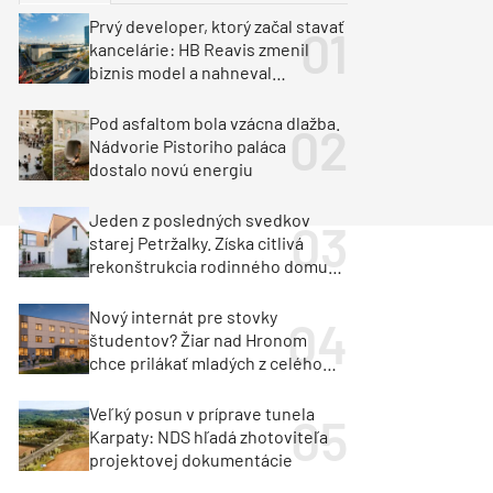
y
Klimatizácia a vetranie
Prvý developer, ktorý začal stavať
urz Milan Murcka
kancelárie: HB Reavis zmenil
biznis model a nahneval
investorov
Pod asfaltom bola vzácna dlažba.
Nádvorie Pistoriho paláca
dostalo novú energiu
Jeden z posledných svedkov
starej Petržalky. Získa citlivá
rekonštrukcia rodinného domu
cenu za architektúru?
Nový internát pre stovky
študentov? Žiar nad Hronom
chce prilákať mladých z celého
regiónu
Veľký posun v príprave tunela
Karpaty: NDS hľadá zhotoviteľa
projektovej dokumentácie