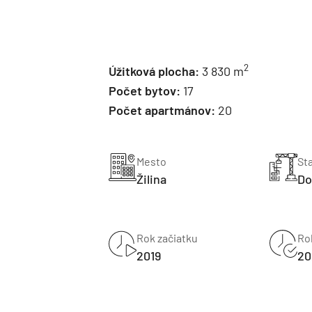
2
Úžitková plocha:
3 830 m
Počet bytov:
17
Počet apartmánov:
20
Mesto
St
Žilina
Do
Rok začiatku
Ro
2019
20