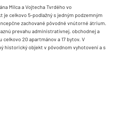
Jána Milca a Vojtecha Tvrdého vo
t je celkovo 5-podlažný s jedným podzemným
 koncepčne zachované pôvodné vnútorné átrium.
aznú prevahu administratívnej, obchodnej a
u celkovo 20 apartmánov a 17 bytov. V
ný historický objekt v pôvodnom vyhotovení a s