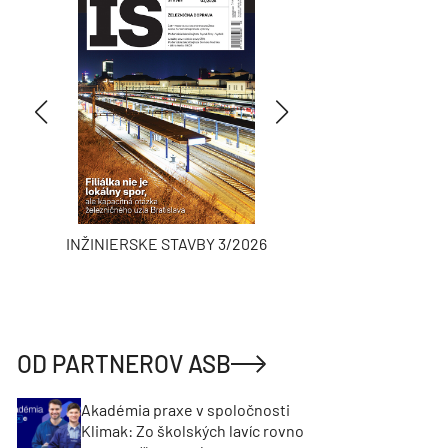
INŽINIERSKE STAVBY 3/2026
ASB
OD PARTNEROV ASB
Akadémia praxe v spoločnosti
Klimak: Zo školských lavíc rovno