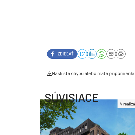
ZDIEĽAŤ
Našli ste chybu alebo máte pripomienk
SÚVISIACE
V realizá