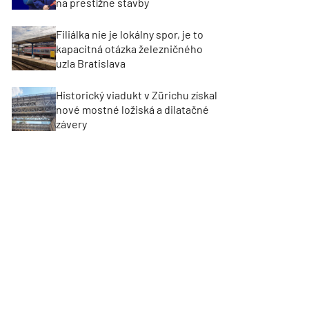
na prestížne stavby
Filiálka nie je lokálny spor, je to
kapacitná otázka železničného
uzla Bratislava
Historický viadukt v Zürichu získal
nové mostné ložiská a dilatačné
závery