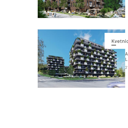
Kvetni
A
L
2