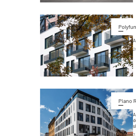
Polyfu
A
2
Piano 
A
d
s
7