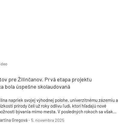
ideo
tov pre Žilinčanov. Prvá etapa projektu
ca bola úspešne skolaudovaná
ilina napriek svojej výhodnej polohe, univerzitnému zázemiu a
lízkosti prírody čelí už roky odlivu ľudí, ktorí hľadajú nové
TZB HAUSTECHNIK 3/2026
ožnosti bývania mimo mesta. V posledných rokoch sa však
ituácia začína meniť vďaka moderným developerským
artina Gregová
-
5. novembra 2025
rojektom, ktoré do mesta prinášajú vyšší štandard života aj
ové komunity. Medzi nimi vyniká rezidenčný projekt Kvetnica,
torého prvá etapa bola nedávno úspešne skolaudovaná.