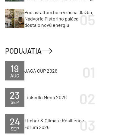
cenu za architektúru?
Pod asfaltom bola vzácna dlažba.
Nádvorie Pistoriho paláca
dostalo novú energiu
PODUJATIA
19
JAGA CUP 2026
AUG
23
LinkedIn Menu 2026
SEP
24
Timber & Climate Resilience
Forum 2026
SEP