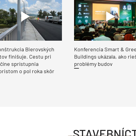
nštrukcia Bierovských
Konferencia Smart & Gre
ov finišuje. Cestu pri
Buildings ukázala, ako rie
číne sprístupnia
problémy budov
ristom o pol roka skôr
STAVEBNÍC