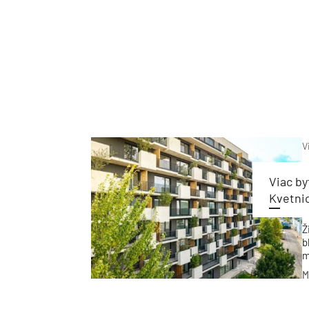
V
Viac by
Kvetni
Ž
b
m
s
M
p
n
k