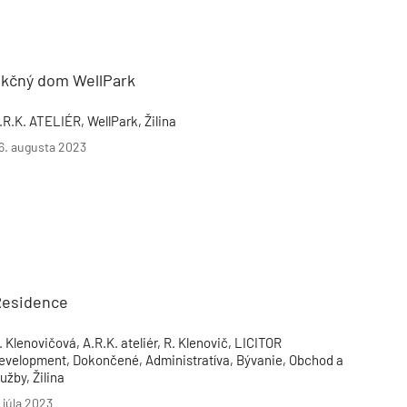
nkčný dom WellPark
.R.K. ATELIÉR, WellPark, Žilina
6. augusta 2023
Residence
. Klenovičová, A.R.K. ateliér, R. Klenovič, LICITOR
evelopment, Dokončené, Administratíva, Bývanie, Obchod a
lužby, Žilina
. júla 2023