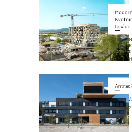
Moderná
Kvetnic
fasáde
N
k
p
z
M
k
e
Antraci
A
2