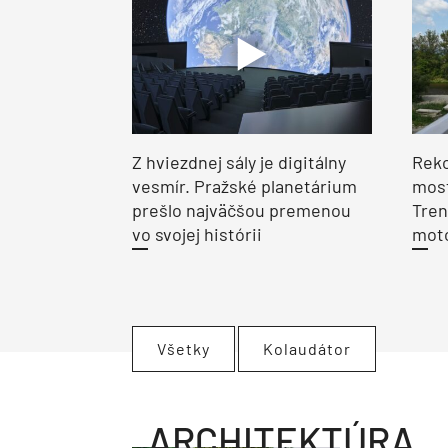
Z hviezdnej sály je digitálny
Reko
vesmír. Pražské planetárium
most
prešlo najväčšou premenou
Tren
vo svojej histórii
moto
Všetky
Kolaudátor
ARCHITEKTÚRA