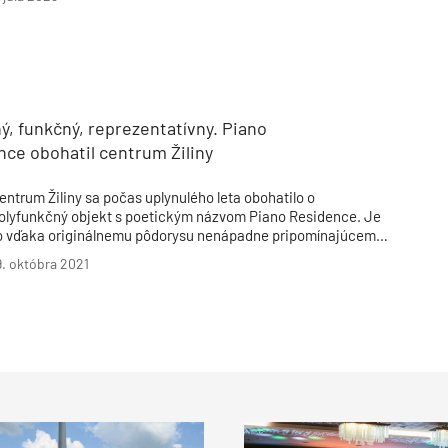
, funkčný, reprezentatívny. Piano
ce obohatil centrum Žiliny
entrum Žiliny sa počas uplynulého leta obohatilo o
olyfunkčný objekt s poetickým názvom Piano Residence. Je
o vďaka originálnemu pôdorysu nenápadne pripomínajúcemu
lavírne krídlo, ktoré sa „zabývalo do tónov mesta“ a prinieslo
9. októbra 2021
yty, apartmány, priestor pre administratívu aj obchod.