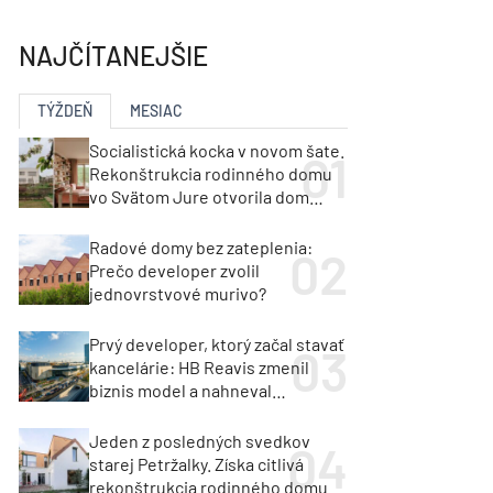
y
Klimatizácia a vetranie
urz Milan Murcka
NAJČÍTANEJŠIE
TÝŽDEŇ
MESIAC
Socialistická kocka v novom šate.
Rekonštrukcia rodinného domu
vo Svätom Jure otvorila dom
krajine aj svetlu
Radové domy bez zateplenia:
Prečo developer zvolil
jednovrstvové murivo?
Prvý developer, ktorý začal stavať
kancelárie: HB Reavis zmenil
biznis model a nahneval
investorov
Jeden z posledných svedkov
starej Petržalky. Získa citlivá
rekonštrukcia rodinného domu