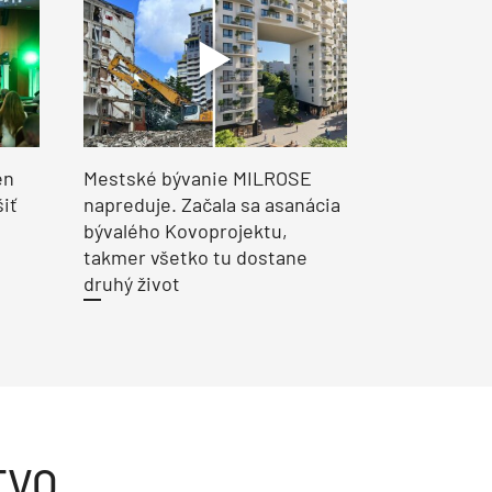
en
Mestské bývanie MILROSE
šiť
napreduje. Začala sa asanácia
bývalého Kovoprojektu,
takmer všetko tu dostane
druhý život
TVO