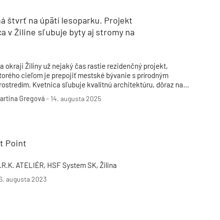
 štvrť na úpätí lesoparku. Projekt
a v Žiline sľubuje byty aj stromy na
a okraji Žiliny už nejaký čas rastie rezidenčný projekt,
torého cieľom je prepojiť mestské bývanie s prírodným
rostredím. Kvetnica sľubuje kvalitnú architektúru, dôraz na
eleň a dobrú dostupnosť do centra. Výsledkom má byť štvrť s
artina Gregová
-
14. augusta 2025
omunitným rozmerom, založená na princípoch
nvironmentálnej zodpovednosti.
t Point
.R.K. ATELIÉR, HSF System SK, Žilina
6. augusta 2023