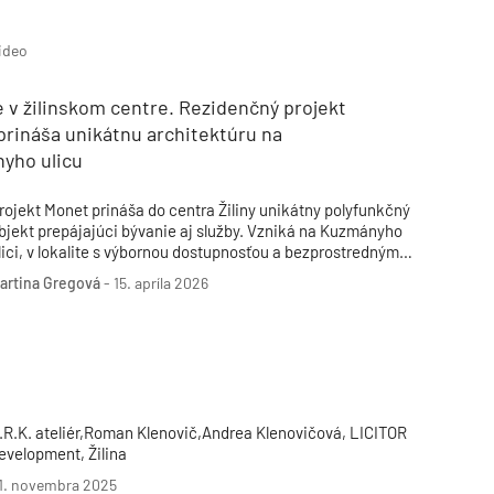
Inžinierske siete
Solárne kolektor
Interiérový dizajn
Bonusy Klubu ASB
Urbanizmus
Manažérsky k
Stavebná technika
ideo
 v žilinskom centre. Rezidenčný projekt
prináša unikátnu architektúru na
yho ulicu
rojekt Monet prináša do centra Žiliny unikátny polyfunkčný
bjekt prepájajúci bývanie aj služby. Vzniká na Kuzmányho
lici, v lokalite s výbornou dostupnosťou a bezprostredným
ontaktom s historickým jadrom mesta. Architektonický návrh
artina Gregová
-
15. apríla 2026
eaguje na rôznorodý charakter okolitej zástavby a zároveň
rináša súčasný mestský výraz, pričom fasáda jemne odkazuje
a industriálnu architektúru.
.R.K. ateliér,Roman Klenovič,Andrea Klenovičová, LICITOR
evelopment, Žilina
1. novembra 2025