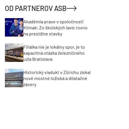
OD PARTNEROV ASB
Akadémia praxe v spoločnosti
Klimak: Zo školských lavíc rovno
na prestížne stavby
Filiálka nie je lokálny spor, je to
kapacitná otázka železničného
uzla Bratislava
Historický viadukt v Zürichu získal
nové mostné ložiská a dilatačné
závery