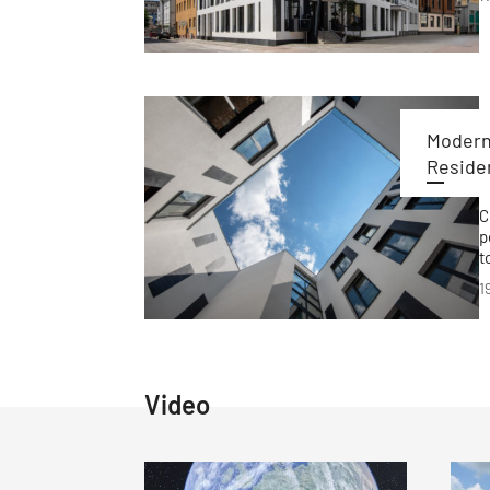
Moderný
Residen
C
p
t
k
1
b
Video