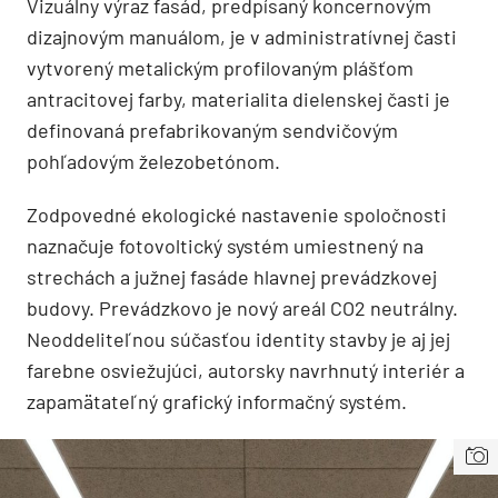
Vizuálny výraz fasád, predpísaný koncernovým
dizajnovým manuálom, je v administratívnej časti
vytvorený metalickým profilovaným plášťom
antracitovej farby, materialita dielenskej časti je
definovaná prefabrikovaným sendvičovým
pohľadovým železobetónom.
Zodpovedné ekologické nastavenie spoločnosti
naznačuje fotovoltický systém umiestnený na
strechách a južnej fasáde hlavnej prevádzkovej
budovy. Prevádzkovo je nový areál CO2 neutrálny.
Neoddeliteľnou súčasťou identity stavby je aj jej
farebne osviežujúci, autorsky navrhnutý interiér a
zapamätateľný grafický informačný systém.