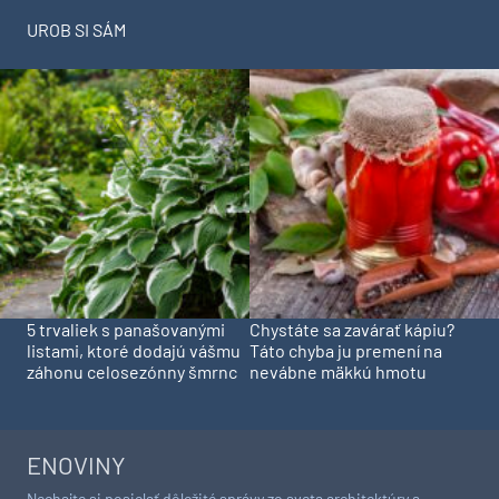
UROB SI SÁM
5 trvaliek s panašovanými
Chystáte sa zavárať kápiu?
listami, ktoré dodajú vášmu
Táto chyba ju premení na
záhonu celosezónny šmrnc
nevábne mäkkú hmotu
ENOVINY
Nechajte si posielať dôležité správy zo sveta architektúry a