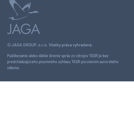
© JAGA GROUP, s.r.o. Všetky práva vyhradené.
Publikovanie alebo ďalšie šírenie správ zo zdrojov TASR je bez
predchádzajúceho písomného súhlasu TASR porušením autorského
zákona.