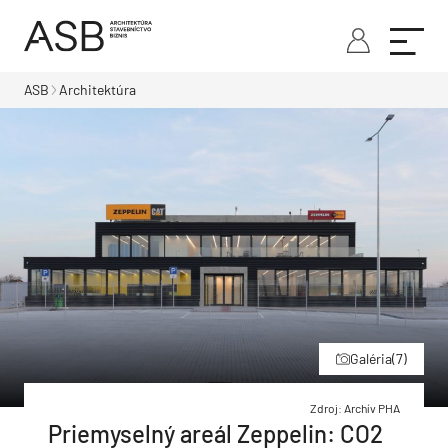
ASB
Architektúra
Galéria
(7)
Zdroj: Archív PHA
Priemyselný areál Zeppelin: CO2