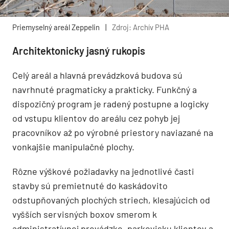
Priemyselný areál Zeppelin
|
Zdroj: Archív PHA
Architektonicky jasný rukopis
Celý areál a hlavná prevádzková budova sú
navrhnuté pragmaticky a prakticky. Funkčný a
dispozičný program je radený postupne a logicky
od vstupu klientov do areálu cez pohyb jej
pracovníkov až po výrobné priestory naviazané na
vonkajšie manipulačné plochy.
Rôzne výškové požiadavky na jednotlivé časti
stavby sú premietnuté do kaskádovito
odstupňovaných plochých striech, klesajúcich od
vyšších servisných boxov smerom k
administratívnej prevádzke, parkovisku klientov a