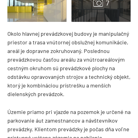
Okolo hlavnej prevádzkovej budovy je manipulačný
priestor a trasa vnútornej obslužnej komunikácie,
areál je dopravne zokruhovaný. Poslednou
prevádzkovou časťou areálu za vnútroareálovým
cestným okruhom sú prevádzkové plochy na
odstávku opravovaných strojov a technický objekt,
ktorý je kombináciou prístrešku a menších
dielenských prevádzok.
Územie priamo pri vjazde na pozemok je určené na
parkovanie áut zamestnancov a návštevníkov
prevádzky. Klientom prevádzky je počas dňa voľne
prístupné vrátane zázemia na nabíjanie