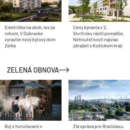
Električka na skok, les za
Ceny bývania v 2.
rohom. V Dúbravke
štvrťroku rástli pomalšie.
vyrastie nový bytový dom
Nehnuteľnosti najviac
Zelka
zdraželi v Košickom kraji
ZELENÁ OBNOVA
Boj s horúčavami v
Zlá správa pre Bratislavu,