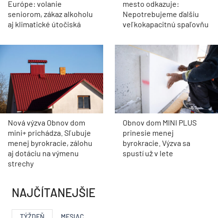
Európe: volanie
mesto odkazuje:
seniorom, zákaz alkoholu
Nepotrebujeme ďalšiu
aj klimatické útočiská
veľkokapacitnú spaľovňu
Nová výzva Obnov dom
Obnov dom MINI PLUS
mini+ prichádza. Sľubuje
prinesie menej
menej byrokracie, zálohu
byrokracie. Výzva sa
aj dotáciu na výmenu
spustí už v lete
strechy
NAJČÍTANEJŠIE
TÝŽDEŇ
MESIAC