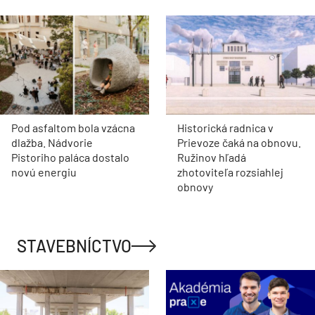
Pod asfaltom bola vzácna
Historická radnica v
dlažba. Nádvorie
Prievoze čaká na obnovu.
Pistoriho paláca dostalo
Ružinov hľadá
novú energiu
zhotoviteľa rozsiahlej
obnovy
STAVEBNÍCTVO