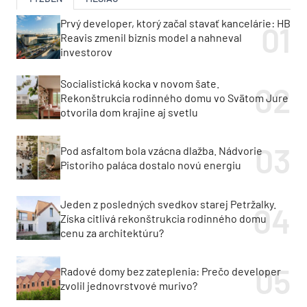
Prvý developer, ktorý začal stavať kancelárie: HB
Reavis zmenil biznis model a nahneval
investorov
Socialistická kocka v novom šate.
Rekonštrukcia rodinného domu vo Svätom Jure
otvorila dom krajine aj svetlu
Pod asfaltom bola vzácna dlažba. Nádvorie
Pistoriho paláca dostalo novú energiu
Jeden z posledných svedkov starej Petržalky.
Získa citlivá rekonštrukcia rodinného domu
cenu za architektúru?
Radové domy bez zateplenia: Prečo developer
zvolil jednovrstvové murivo?