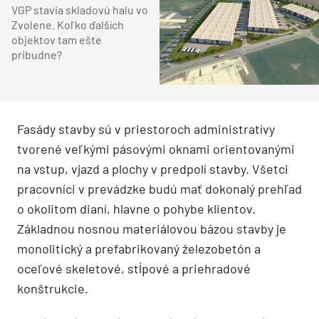
VGP stavia skladovú halu vo
Zvolene. Koľko ďalších
objektov tam ešte
pribudne?
Fasády stavby sú v priestoroch administratívy
tvorené veľkými pásovými oknami orientovanými
na vstup, vjazd a plochy v predpolí stavby. Všetci
pracovníci v prevádzke budú mať dokonalý prehľad
o okolitom dianí, hlavne o pohybe klientov.
Základnou nosnou materiálovou bázou stavby je
monolitický a prefabrikovaný železobetón a
oceľové skeletové, stĺpové a priehradové
konštrukcie.