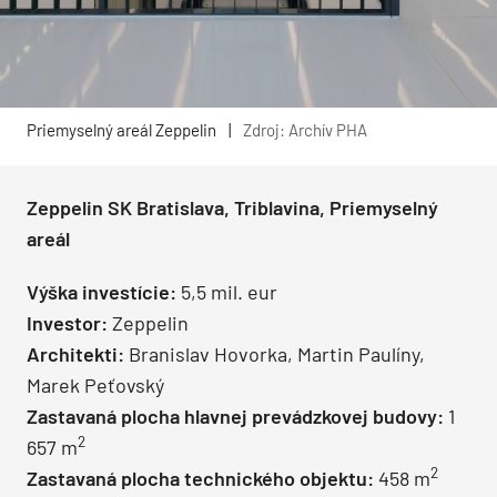
Priemyselný areál Zeppelin
|
Zdroj: Archív PHA
Zeppelin SK Bratislava, Triblavina, Priemyselný
areál
Výška investície:
5,5 mil. eur
Investor:
Zeppelin
Architekti:
Branislav Hovorka, Martin Paulíny,
Marek Peťovský
Zastavaná plocha hlavnej prevádzkovej budovy:
1
2
657 m
2
Zastavaná plocha technického objektu:
458 m