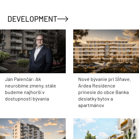
DEVELOPMENT
Ján Palenčár: Ak
Nové bývanie pri Sĺňave.
neurobíme zmeny, stále
Ardea Residence
budeme najhorší v
prinesie do obce Banka
dostupnosti bývania
desiatky bytov a
apartmánov