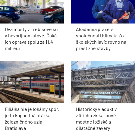
Dva mosty v Trebišove sú
Akadémia praxe v
v havarijnom stave. Čaká
spoločnosti Klimak: Zo
ich oprava spolu za 11,4
školských lavíc rovno na
mil. eur
prestížne stavby
Filiálka nie je lokálny spor,
Historický viadukt v
je to kapacitná otázka
Zürichu získal nové
železničného uzla
mostné ložiská a
Bratislava
dilatačné závery