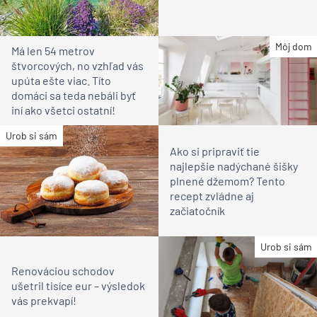
Môj dom
Má len 54 metrov
štvorcových, no vzhľad vás
upúta ešte viac. Títo
domáci sa teda nebáli byť
iní ako všetci ostatní!
Urob si sám
Ako si pripraviť tie
najlepšie nadýchané šišky
plnené džemom? Tento
recept zvládne aj
začiatočník
Urob si sám
Renováciou schodov
ušetril tisíce eur – výsledok
vás prekvapí!