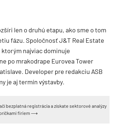
šíri len o druhú etapu, ako sme o tom
retiu fázu. Spoločnosť J&T Real Estate
, ktorým najviac dominuje
tane po mrakodrape Eurovea Tower
atislave. Developer pre redakciu ASB
y je aj termín výstavby.
ačí bezplatná registrácia a získate sektorové analýzy
ebríčkami firiem ⟶