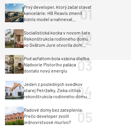
y
Klimatizácia a vetranie
Prvý developer, ktorý začal stavať
urz Milan Murcka
kancelárie: HB Reavis zmenil
biznis model a nahneval
investorov
Socialistická kocka v novom šate.
Rekonštrukcia rodinného domu
vo Svätom Jure otvorila dom
krajine aj svetlu
Pod asfaltom bola vzácna dlažba.
Nádvorie Pistoriho paláca
dostalo novú energiu
Jeden z posledných svedkov
starej Petržalky. Získa citlivá
rekonštrukcia rodinného domu
cenu za architektúru?
Radové domy bez zateplenia:
Prečo developer zvolil
jednovrstvové murivo?