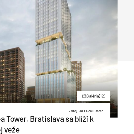
Inžinierske siete
Solárne kolektor
Interiérový dizajn
Bonusy Klubu ASB
Urbanizmus
Manažérsky k
Stavebná technika
Galéria
(12)
Zdroj: J&T Real Estate
 Tower. Bratislava sa blíži k
j veže