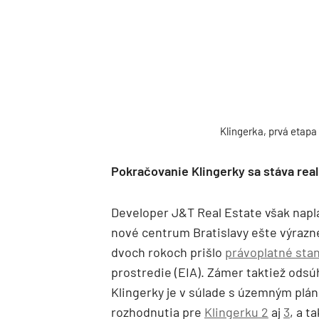
Klingerka, prvá etapa
Pokračovanie Klingerky sa stáva real
Developer J&T Real Estate však naplá
nové centrum Bratislavy ešte výrazne
dvoch rokoch prišlo
právoplatné sta
prostredie (EIA). Zámer taktiež odsú
Klingerky je v súlade s územným plá
rozhodnutia pre
Klingerku 2
aj
3
, a t