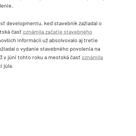
lenie.
asť developmentu, keď stavebník zažiadal o
tská časť
oznámila začatie stavebného
ovších informácií už absolvovalo aj tretie
ožiadal o vydanie stavebného povolenia na
3 v júni tohto roku a mestská časť
oznámila
i júla.