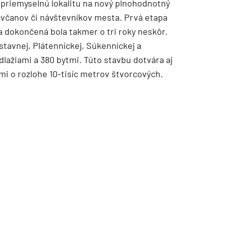
priemyselnú lokalitu na nový plnohodnotný
lavčanov či návštevníkov mesta. Prvá etapa
 a dokončená bola takmer o tri roky neskôr.
stavnej, Plátenníckej, Súkenníckej a
dlažiami a 380 bytmi. Túto stavbu dotvára aj
ami o rozlohe 10-tisíc metrov štvorcových.
TZB HAUSTECHNIK 3/2026