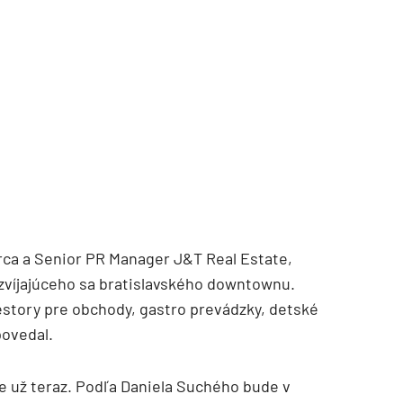
rca a Senior PR Manager J&T Real Estate,
ozvíjajúceho sa bratislavského downtownu.
iestory pre obchody, gastro prevádzky, detské
povedal.
ke už teraz. Podľa Daniela Suchého bude v