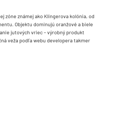
nej zóne známej ako Klingerova kolónia, od
entu. Objektu dominujú oranžové a biele
anie jutových vriec – výrobný produkt
nčná veža podľa webu developera takmer