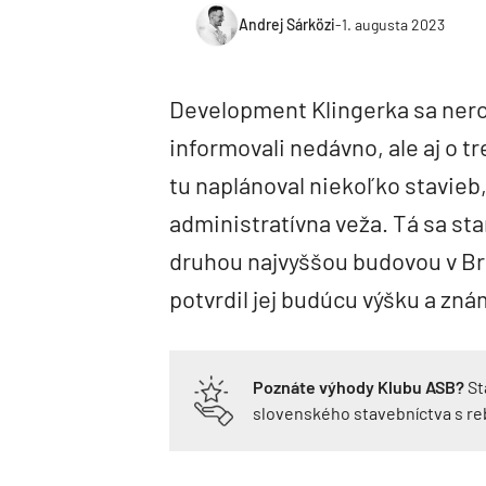
Andrej Sárközi
-
1. augusta 2023
Development Klingerka sa neroz
informovali nedávno, ale aj o t
tu naplánoval niekoľko stavieb
administratívna veža. Tá sa s
druhou najvyššou budovou v Br
potvrdil jej budúcu výšku a znám
Poznáte výhody Klubu ASB?
St
slovenského stavebníctva s r