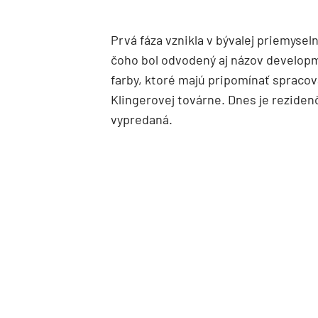
Prvá fáza vznikla v bývalej priemysel
čoho bol odvodený aj názov developm
farby, ktoré majú pripomínať spracov
Klingerovej továrne. Dnes je rezide
vypredaná.