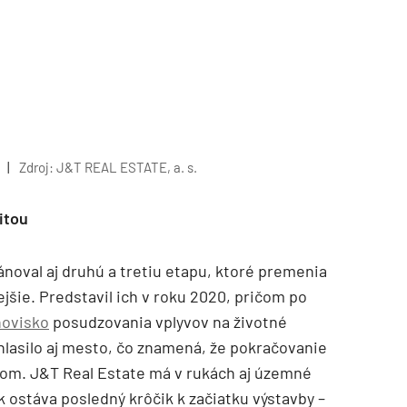
|
Zdroj: J&T REAL ESTATE, a. s.
itou
noval aj druhú a tretiu etapu, ktoré premenia
jšie. Predstavil ich v roku 2020, pričom po
novisko
posudzovania vplyvov na životné
hlasilo aj mesto, čo znamená, že pokračovanie
nom. J&T Real Estate má v rukách aj územné
ak ostáva posledný krôčik k začiatku výstavby –