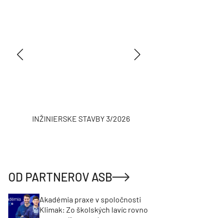
INŽINIERSKE STAVBY 3/2026
ASB
OD PARTNEROV ASB
Akadémia praxe v spoločnosti
Klimak: Zo školských lavíc rovno