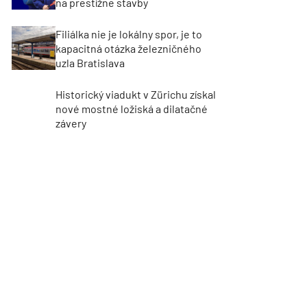
na prestížne stavby
Filiálka nie je lokálny spor, je to
kapacitná otázka železničného
uzla Bratislava
Historický viadukt v Zürichu získal
nové mostné ložiská a dilatačné
závery