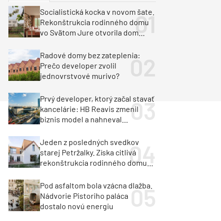
y
Klimatizácia a vetranie
Socialistická kocka v novom šate.
urz Milan Murcka
Rekonštrukcia rodinného domu
vo Svätom Jure otvorila dom
krajine aj svetlu
Radové domy bez zateplenia:
Prečo developer zvolil
jednovrstvové murivo?
Prvý developer, ktorý začal stavať
kancelárie: HB Reavis zmenil
biznis model a nahneval
investorov
Jeden z posledných svedkov
starej Petržalky. Získa citlivá
rekonštrukcia rodinného domu
cenu za architektúru?
Pod asfaltom bola vzácna dlažba.
Nádvorie Pistoriho paláca
dostalo novú energiu