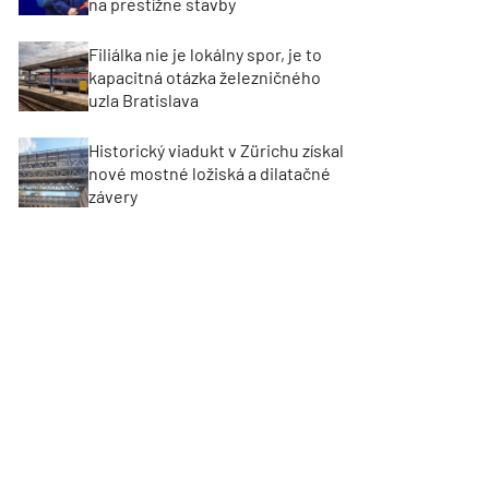
na prestížne stavby
Filiálka nie je lokálny spor, je to
kapacitná otázka železničného
uzla Bratislava
Historický viadukt v Zürichu získal
nové mostné ložiská a dilatačné
závery