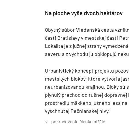
Na ploche vyše dvoch hektárov
Obytný súbor Viedenská cesta vznikne
časti Bratislavy v mestskej časti Pet
Lokalita je z južnej strany vymedzen
severu a z východu ju obklopujú neku
Urbanistický koncept projektu pozo
mestských blokov, ktoré vytvoria ja
neurbanizovanou krajinou. Bloky sú s
plynulý prechod od rušnej dopravnej
prostrediu mäkkého lužného lesa na
vyschnutej Pečnianskej nivy.