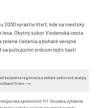
u 2030 vyrastie štvrť, kde sa mestský
o lesa. Obytný súbor Viedenská cesta
na zelené riešenia a bohaté verejné
ť sa pulzujúcim srdcom tejto časti
ačí bezplatná registrácia a získate sektorové analýzy
ebríčkami firiem ⟶
eveloperská spoločnosť YIT Slovakia vyhlásila
tonickú súťaž s cieľom navrhnúť podobu