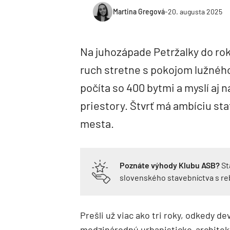
Martina Gregová
-
20. augusta 2025
Na juhozápade Petržalky do rok
ruch stretne s pokojom lužnéh
počíta so 400 bytmi a myslí aj 
priestory. Štvrť má ambíciu sta
mesta.
Poznáte výhody Klubu ASB?
St
slovenského stavebníctva s r
Prešli už viac ako tri roky, odkedy d
medzinárodnú urbanisticko-architek