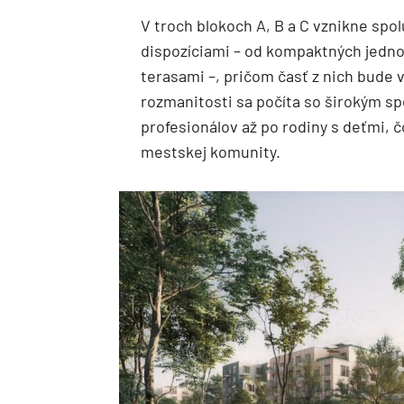
V troch blokoch A, B a C vznikne sp
dispozíciami – od kompaktných jedno
terasami –, pričom časť z nich bude 
rozmanitosti sa počíta so širokým s
profesionálov až po rodiny s deťmi, č
mestskej komunity.