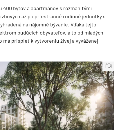
olu 400 bytov a apartmánov s rozmanitými
izbových až po priestranné rodinné jednotky s
vyhradená na nájomné bývanie. Vďaka tejto
pektrom budúcich obyvateľov, a to od mladých
o má prispieť k vytvoreniu živej a vyváženej