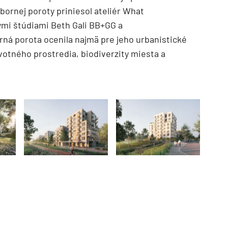
bornej poroty priniesol ateliér What
ymi štúdiami Beth Gali BB+GG a
á porota ocenila najmä pre jeho urbanistické
votného prostredia, biodiverzity miesta a