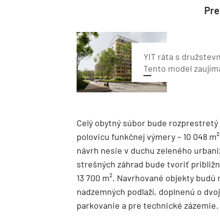
Preč
YIT ráta s družstev
Tento model zaujím
Celý obytný súbor bude rozprestretý
polovicu funkčnej výmery – 10 048 m
návrh nesie v duchu zeleného urbani
strešných záhrad bude tvoriť približ
13 700 m². Navrhované objekty budú
nadzemných podlaží, doplnenú o dvo
parkovanie a pre technické zázemie.