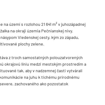
 na území s rozlohou 21 641 m² v juhozápadnej
ržalka na okraji územia Pečnianskej nivy.
á násypom Viedenskej cesty, kým zo západu,
ltivované plochy zelene.
stáva z troch samostatných polouzatvorených
snú okrajovú líniu medzi mestským prostredím a
ituované tak, aby v nadzemnej časti vytvárali
 komunikácie na juhu k tichému prírodnému
 severe, zachovaného ako pozostatok