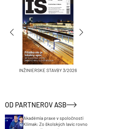
INŽINIERSKE STAVBY 3/2026
ASB
OD PARTNEROV ASB
Akadémia praxe v spoločnosti
Klimak: Zo školských lavíc rovno