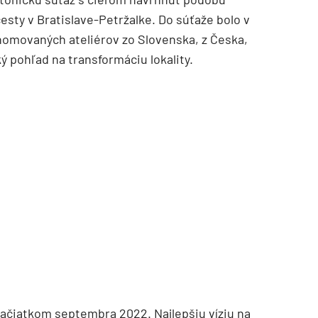
esty v Bratislave-Petržalke. Do súťaže bolo v
omovaných ateliérov zo Slovenska, z Česka,
ý pohľad na transformáciu lokality.
TZB HAUSTECHNIK 3/2026
začiatkom septembra 2022. Najlepšiu víziu na