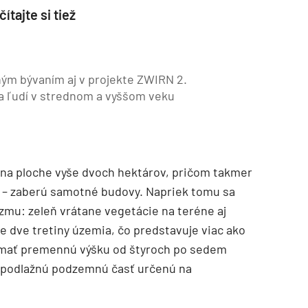
ítajte si tiež
ným bývaním aj v projekte ZWIRN 2.
a ľudí v strednom a vyššom veku
 na ploche vyše dvoch hektárov, pričom takmer
² – zaberú samotné budovy. Napriek tomu sa
zmu: zeleň vrátane vegetácie na teréne aj
ne dve tretiny územia, čo predstavuje viac ako
 mať premennú výšku od štyroch po sedem
jpodlažnú podzemnú časť určenú na