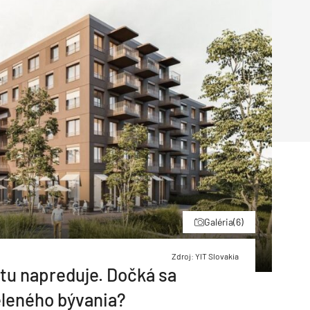
Inžinierske siete
Solárne kolektor
Interiérový dizajn
Bonusy Klubu ASB
Urbanizmus
Manažérsky k
Stavebná technika
Galéria
(6)
Zdroj: YIT Slovakia
tu napreduje. Dočká sa
leného bývania?