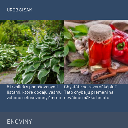
UROB SI SÁM
5 trvaliek s panašovanými
Chystáte sa zavárať kápiu?
listami, ktoré dodajú vášmu
Táto chyba ju premení na
záhonu celosezónny šmrnc
nevábne mäkkú hmotu
ENOVINY