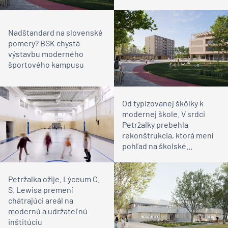
Nadštandard na slovenské
pomery? BSK chystá
výstavbu moderného
športového kampusu
Od typizovanej škôlky k
modernej škole. V srdci
Petržalky prebehla
rekonštrukcia, ktorá mení
pohľad na školské
priestory
Petržalka ožije. Lýceum C.
S. Lewisa premení
chátrajúci areál na
modernú a udržateľnú
inštitúciu