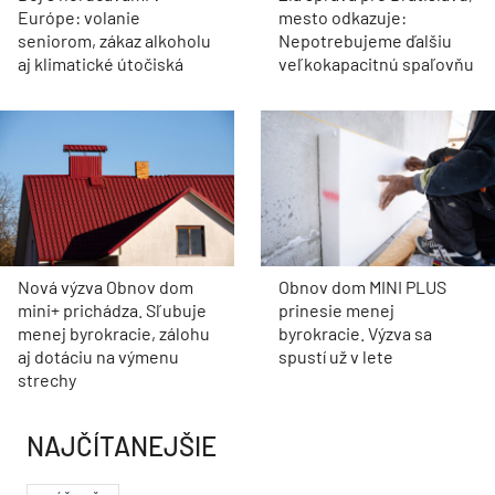
Európe: volanie
mesto odkazuje:
seniorom, zákaz alkoholu
Nepotrebujeme ďalšiu
aj klimatické útočiská
veľkokapacitnú spaľovňu
Nová výzva Obnov dom
Obnov dom MINI PLUS
mini+ prichádza. Sľubuje
prinesie menej
menej byrokracie, zálohu
byrokracie. Výzva sa
aj dotáciu na výmenu
spustí už v lete
strechy
NAJČÍTANEJŠIE