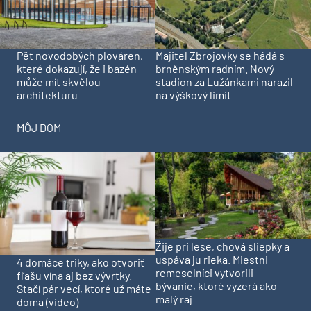
Pět novodobých plováren,
Majitel Zbrojovky se hádá s
které dokazují, že i bazén
brněnským radním. Nový
může mít skvělou
stadion za Lužánkami narazil
architekturu
na výškový limit
MÔJ DOM
Žije pri lese, chová sliepky a
uspáva ju rieka. Miestni
4 domáce triky, ako otvoriť
remeselníci vytvorili
fľašu vína aj bez vývrtky.
bývanie, ktoré vyzerá ako
Stačí pár vecí, ktoré už máte
malý raj
doma (video)