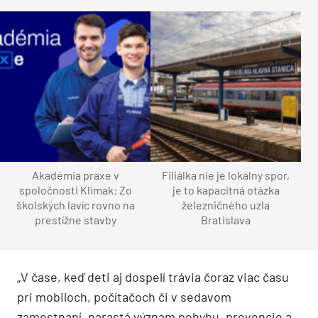
Akadémia praxe v
Filiálka nie je lokálny spor,
spoločnosti Klimak: Zo
je to kapacitná otázka
školských lavíc rovno na
železničného uzla
prestížne stavby
Bratislava
„V čase, keď deti aj dospelí trávia čoraz viac času
pri mobiloch, počítačoch či v sedavom
zamestnaní, narastá význam pohybu, prevencie a