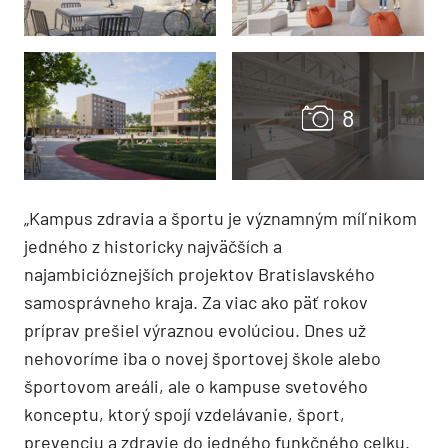
„Kampus zdravia a športu je významným míľnikom
jedného z historicky najväčších a
najambicióznejších projektov Bratislavského
samosprávneho kraja. Za viac ako päť rokov
príprav prešiel výraznou evolúciou. Dnes už
nehovoríme iba o novej športovej škole alebo
športovom areáli, ale o kampuse svetového
konceptu, ktorý spojí vzdelávanie, šport,
prevenciu a zdravie do jedného funkčného celku.