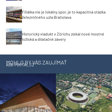
Filiálka nie je lokálny spor, je to kapacitná otázka
železničného uzla Bratislava
Historický viadukt v Zürichu získal nové mostné
ložiská a dilatačné závery
MOHLO BY VÁS ZAUJÍMAŤ
ASB-PORTAL.CZ