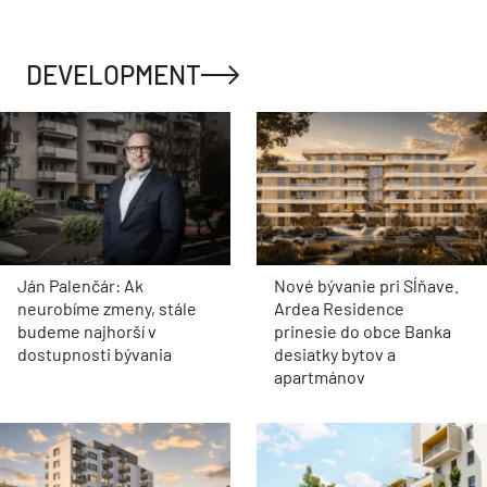
DEVELOPMENT
Ján Palenčár: Ak
Nové bývanie pri Sĺňave.
neurobíme zmeny, stále
Ardea Residence
budeme najhorší v
prinesie do obce Banka
dostupnosti bývania
desiatky bytov a
apartmánov