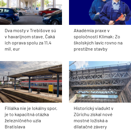
Dva mosty v Trebišove sú
Akadémia praxe v
v havarijnom stave. Čaká
spoločnosti Klimak: Zo
ich oprava spolu za 11,4
školských lavíc rovno na
mil. eur
prestížne stavby
Filiálka nie je lokálny spor,
Historický viadukt v
je to kapacitná otázka
Zürichu získal nové
železničného uzla
mostné ložiská a
Bratislava
dilatačné závery