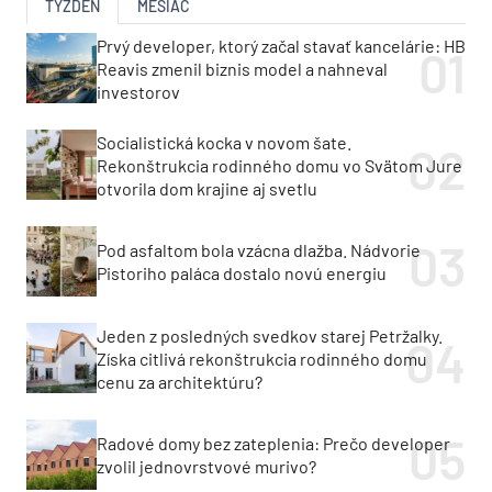
TÝŽDEŇ
MESIAC
Prvý developer, ktorý začal stavať kancelárie: HB
Reavis zmenil biznis model a nahneval
investorov
Socialistická kocka v novom šate.
Rekonštrukcia rodinného domu vo Svätom Jure
otvorila dom krajine aj svetlu
Pod asfaltom bola vzácna dlažba. Nádvorie
Pistoriho paláca dostalo novú energiu
Jeden z posledných svedkov starej Petržalky.
Získa citlivá rekonštrukcia rodinného domu
cenu za architektúru?
Radové domy bez zateplenia: Prečo developer
zvolil jednovrstvové murivo?