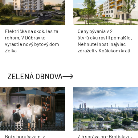
Električka na skok, les za
Ceny bývania v 2.
rohom. V Dúbravke
štvrťroku rástli pomalšie.
vyrastie nový bytový dom
Nehnuteľnosti najviac
Zelka
zdraželi v Košickom kraji
ZELENÁ OBNOVA
Boj s horúčavami v
Zlá správa pre Bratislavu,