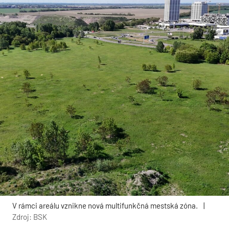
V rámci areálu vznikne nová multifunkčná mestská zóna.
|
Zdroj: BSK