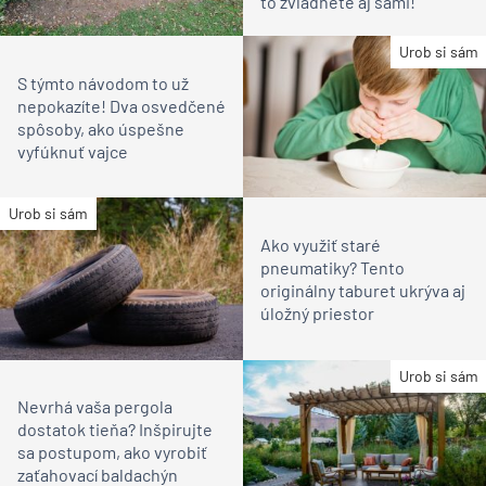
to zvládnete aj sami!
Urob si sám
S týmto návodom to už
nepokazíte! Dva osvedčené
spôsoby, ako úspešne
vyfúknuť vajce
Urob si sám
Ako využiť staré
pneumatiky? Tento
originálny taburet ukrýva aj
úložný priestor
Urob si sám
Nevrhá vaša pergola
dostatok tieňa? Inšpirujte
sa postupom, ako vyrobiť
zaťahovací baldachýn