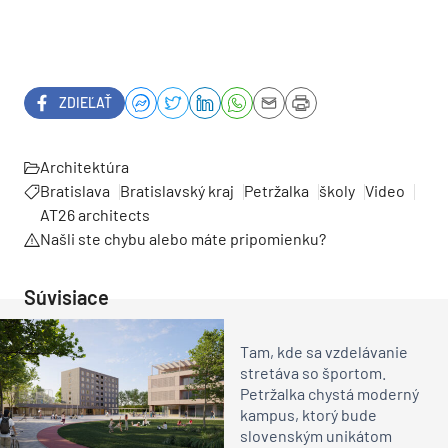
ZDIEĽAŤ
Architektúra
Bratislava
Bratislavský kraj
Petržalka
školy
Video
AT26 architects
Našli ste chybu alebo máte pripomienku?
Súvisiace
Tam, kde sa vzdelávanie
stretáva so športom.
Petržalka chystá moderný
kampus, ktorý bude
slovenským unikátom