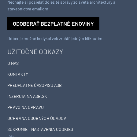
Nechajte si posielať dôležité správy zo sveta architektúry a
stavebníctva emailom:
ODOBERAŤ BEZPLATNÉ ENOVINY
Odber je možné kedykoľvek zrušiť jedným kliknutím.
UŽITOČNÉ ODKAZY
O NÁS
KONTAKTY
PREDPLATNÉ ČASOPISU ASB
INZERCIA NA ASB.SK
PRÁVO NA OPRAVU
OCHRANA OSOBNÝCH ÚDAJOV
SÚKROMIE – NASTAVENIA COOKIES