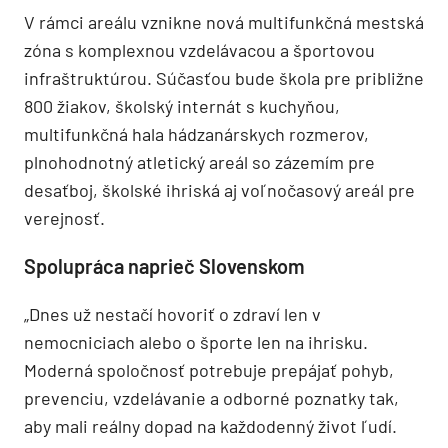
V rámci areálu vznikne nová multifunkčná mestská
zóna s komplexnou vzdelávacou a športovou
infraštruktúrou. Súčasťou bude škola pre približne
800 žiakov, školský internát s kuchyňou,
multifunkčná hala hádzanárskych rozmerov,
plnohodnotný atletický areál so zázemím pre
desaťboj, školské ihriská aj voľnočasový areál pre
verejnosť.
Spolupráca naprieč Slovenskom
„Dnes už nestačí hovoriť o zdraví len v
nemocniciach alebo o športe len na ihrisku.
Moderná spoločnosť potrebuje prepájať pohyb,
prevenciu, vzdelávanie a odborné poznatky tak,
aby mali reálny dopad na každodenný život ľudí.