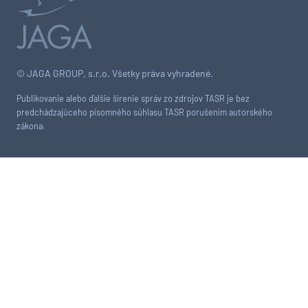
© JAGA GROUP, s.r.o. Všetky práva vyhradené.
Publikovanie alebo ďalšie šírenie správ zo zdrojov TASR je bez
predchádzajúceho písomného súhlasu TASR porušením autorského
zákona.