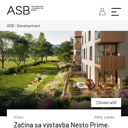
ASB
Development
Galéria
(8)
Video
Zdroj: Lucron
Začína sa výstavba Nesto Prime.