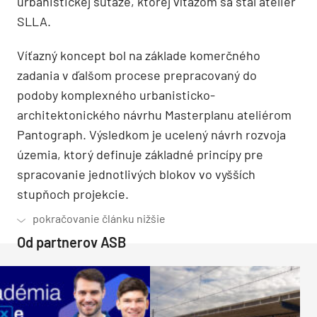
urbanistickej súťaže, ktorej víťazom sa stal ateliér
SLLA.
Víťazný koncept bol na základe komerčného
zadania v ďalšom procese prepracovaný do
podoby komplexného urbanisticko-
architektonického návrhu Masterplanu ateliérom
Pantograph. Výsledkom je ucelený návrh rozvoja
územia, ktorý definuje základné princípy pre
spracovanie jednotlivých blokov vo vyšších
stupňoch projekcie.
Od partnerov ASB