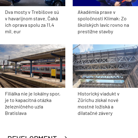
Dva mosty v Trebišove sú
Akadémia praxe v
v havarijnom stave. Čaká
spoločnosti Klimak: Zo
ich oprava spolu za 11,4
školských lavíc rovno na
mil. eur
prestížne stavby
Filiálka nie je lokálny spor,
Historický viadukt v
je to kapacitná otázka
Zürichu získal nové
železničného uzla
mostné ložiská a
Bratislava
dilatačné závery