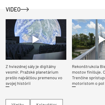
VIDEO
Z hviezdnej sály je digitálny
Rekonštrukcia Bi
vesmír. Pražské planetárium
mostov finišuje. 
prešlo najväčšou premenou vo
Trenčíne sprístup
svojej histórii
motoristom o pol 
Všetky
Kolaudátor