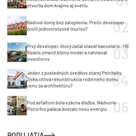
otvorila dom krajine aj svetlu
Radové domy bez zateplenia: Prečo developer
zvolil jednovrstvové murivo?
Prvý developer, ktorý začal stavať kancelárie: HB
Reavis zmenil biznis model a nahneval
investorov
Jeden z posledných svedkov starej Petržalky.
Získa citlivá rekonštrukcia rodinného domu
cenu za architektúru?
Pod asfaltom bola vzácna dlažba. Nádvorie
Pistoriho paláca dostalo novú energiu
PODUJATIA