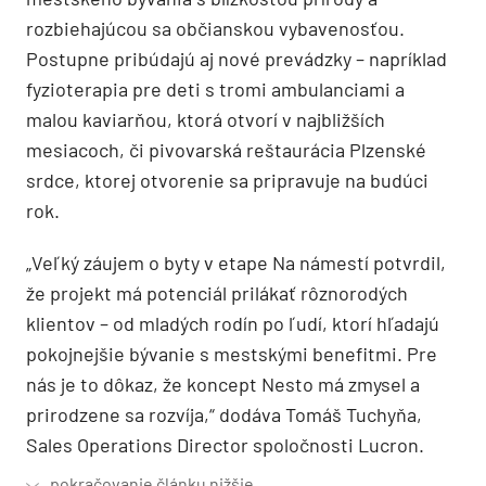
rozbiehajúcou sa občianskou vybavenosťou.
Postupne pribúdajú aj nové prevádzky – napríklad
fyzioterapia pre deti s tromi ambulanciami a
malou kaviarňou, ktorá otvorí v najbližších
mesiacoch, či pivovarská reštaurácia Plzenské
srdce, ktorej otvorenie sa pripravuje na budúci
rok.
„Veľký záujem o byty v etape Na námestí potvrdil,
že projekt má potenciál prilákať rôznorodých
klientov – od mladých rodín po ľudí, ktorí hľadajú
pokojnejšie bývanie s mestskými benefitmi. Pre
nás je to dôkaz, že koncept Nesto má zmysel a
prirodzene sa rozvíja,“ dodáva Tomáš Tuchyňa,
Sales Operations Director spoločnosti Lucron.