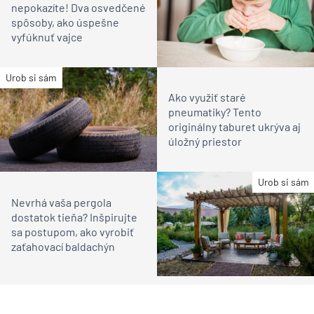
nepokazíte! Dva osvedčené
spôsoby, ako úspešne
vyfúknuť vajce
Urob si sám
Ako využiť staré
pneumatiky? Tento
originálny taburet ukrýva aj
úložný priestor
Urob si sám
Nevrhá vaša pergola
dostatok tieňa? Inšpirujte
sa postupom, ako vyrobiť
zaťahovací baldachýn