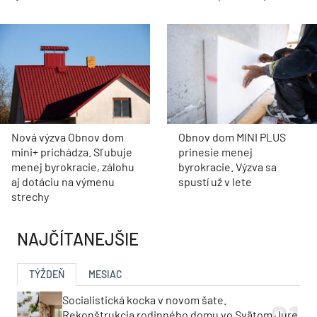
Nová výzva Obnov dom
Obnov dom MINI PLUS
mini+ prichádza. Sľubuje
prinesie menej
menej byrokracie, zálohu
byrokracie. Výzva sa
aj dotáciu na výmenu
spustí už v lete
strechy
NAJČÍTANEJŠIE
TÝŽDEŇ
MESIAC
Socialistická kocka v novom šate.
Rekonštrukcia rodinného domu vo Svätom Jure