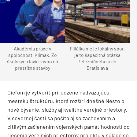
Akadémia praxe v
Filiálka nie je lokálny spor,
spoločnosti Klimak: Zo
je to kapacitná otázka
školských lavíc rovno na
železničného uzla
prestížne stavby
Bratislava
Cieľom je vytvoriť prirodzene nadväzujúcu
mestskú štruktúru, ktorá rozšíri dnešné Nesto o
nové bývanie, služby aj kvalitné verejné priestory.
V severnej časti sa počíta aj so zachovaním a
citlivým začlenením vojenských pamätihodností do
riešenia verejných priestorov projektu v súlade so