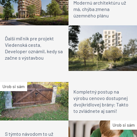
Modernú architektúru už
má, chýba zmena
územného plánu
Ďalší míľnik pre projekt
Viedenská cesta.
Developer oznámil, kedy sa
začne s výstavbou
Urob si sám
Kompletný postup na
výrobu cenovo dostupnej
dvojkrídlovej brány: Takto
to zvládnete aj sami!
Urob si sám
S týmto návodom to už