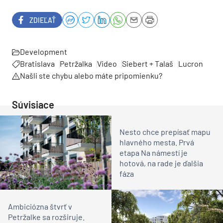
ZDIEĽAŤ
Development
Bratislava
Petržalka
Video
Siebert + Talaš
Lucron
Našli ste chybu alebo máte pripomienku?
Súvisiace
Nesto chce prepísať mapu
hlavného mesta. Prvá
etapa Na námestí je
hotová, na rade je ďalšia
fáza
Ambiciózna štvrť v
Petržalke sa rozširuje.