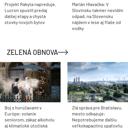
Projekt Rakyta napreduje.
Marián Hlavačka: V
Lucron spustil predaj
Slovinsku takmer nevidím
ďalšej etapy a chystá
odpad, na Slovensku
stovky nových bytov
nájdem v lese aj fľaše od
vodky
ZELENÁ OBNOVA
Boj s horúčavami v
Zlá správa pre Bratislavu,
Európe: volanie
mesto odkazuje:
seniorom, zákaz alkoholu
Nepotrebujeme ďalšiu
aj klimatické útočiská
veľkokapacitnú spaľovňu