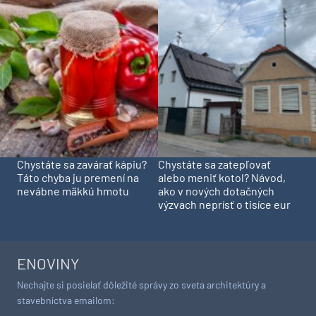
Chystáte sa zavárať kápiu?
Chystáte sa zatepľovať
Táto chyba ju premení na
alebo meniť kotol? Návod,
nevábne mäkkú hmotu
ako v nových dotačných
výzvach neprísť o tisíce eur
ENOVINY
Nechajte si posielať dôležité správy zo sveta architektúry a
stavebníctva emailom: