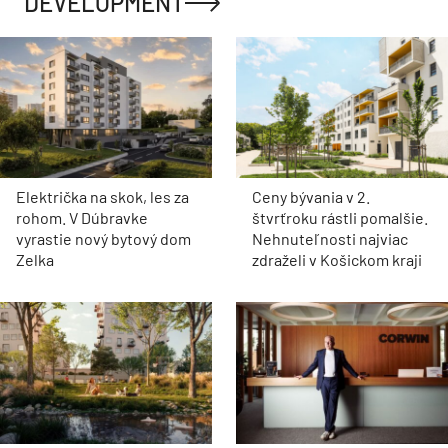
DEVELOPMENT
Električka na skok, les za
Ceny bývania v 2.
rohom. V Dúbravke
štvrťroku rástli pomalšie.
vyrastie nový bytový dom
Nehnuteľnosti najviac
Zelka
zdraželi v Košickom kraji