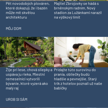
Pět novodobých plováren,
Majitel Zbrojovky se hádá s
které dokazují, že i bazén
brněnským radním. Nový
může mít skvělou
stadion za Lužánkami narazil
architekturu
na výškový limit
MÔJ DOM
Pridajte túto surovinu do
Žije pri lese, chová sliepky a
prania, obliečky budú
uspáva ju rieka. Miestni
hladšie a pevnejšie. Starý
remeselníci vytvorili
trik z hotelov poznali už naše
bývanie, ktoré vyzerá ako
babičky
malý raj
UROB SI SÁM