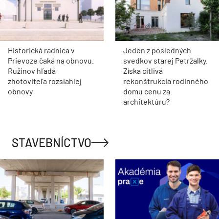
Historická radnica v
Jeden z posledných
Prievoze čaká na obnovu.
svedkov starej Petržalky.
Ružinov hľadá
Získa citlivá
zhotoviteľa rozsiahlej
rekonštrukcia rodinného
obnovy
domu cenu za
architektúru?
STAVEBNÍCTVO