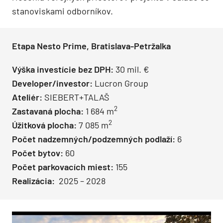
stanoviskami odborníkov.
Etapa Nesto Prime, Bratislava-Petržalka
Výška investície bez DPH:
30 mil. €
Developer/investor:
Lucron Group
Ateliér:
SIEBERT+TALAŠ
2
Zastavaná plocha:
1 684 m
2
Úžitková plocha:
7 085 m
Počet nadzemných/podzemných podlaží:
6
Počet bytov:
60
Počet parkovacích miest:
155
Realizácia:
2025 – 2028