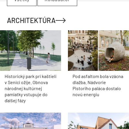
ARCHITEKTÚRA
Historický park pri kaštieli
Pod asfaltom bola vzácna
v Senici ožije. Obnova
dlažba. Nádvorie
národnej kultúrnej
Pistoriho paláca dostalo
pamiatky vstupuje do
novú energiu
ďalšej fázy