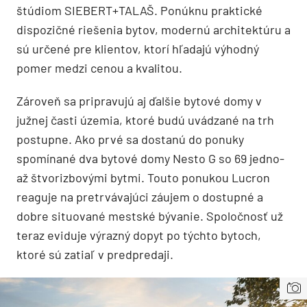
štúdiom SIEBERT+TALAŠ. Ponúknu praktické
dispozičné riešenia bytov, modernú architektúru a
sú určené pre klientov, ktorí hľadajú výhodný
pomer medzi cenou a kvalitou.
Zároveň sa pripravujú aj ďalšie bytové domy v
južnej časti územia, ktoré budú uvádzané na trh
postupne. Ako prvé sa dostanú do ponuky
spomínané dva bytové domy Nesto G so 69 jedno-
až štvorizbovými bytmi. Touto ponukou Lucron
reaguje na pretrvávajúci záujem o dostupné a
dobre situované mestské bývanie. Spoločnosť už
teraz eviduje výrazný dopyt po týchto bytoch,
ktoré sú zatiaľ v predpredaji.