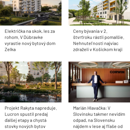
Električka na skok, les za
Ceny bývania v 2.
rohom. V Dúbravke
štvrťroku rástli pomalšie.
vyrastie nový bytový dom
Nehnuteľnosti najviac
Zelka
zdraželi v Košickom kraji
Projekt Rakyta napreduje.
Marián Hlavačka: V
Lucron spustil predaj
Slovinsku takmer nevidím
ďalšej etapy a chystá
odpad, na Slovensku
stovky nových bytov
nájdem v lese aj fľaše od