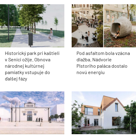
Historický park pri kaštieli
Pod asfaltom bola vzácna
v Senici ožije. Obnova
dlažba. Nádvorie
národnej kultúrnej
Pistoriho paláca dostalo
pamiatky vstupuje do
novú energiu
ďalšej fázy