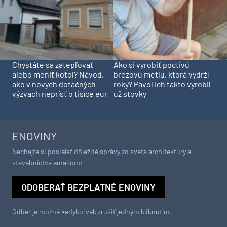
Chystáte sa zatepľovať
Ako si vyrobiť poctivú
alebo meniť kotol? Návod,
brezovú metlu, ktorá vydrží
ako v nových dotačných
roky? Pavol ich takto vyrobil
výzvach neprísť o tisíce eur
už stovky
ENOVINY
Nechajte si posielať dôležité správy zo sveta architektúry a
stavebníctva emailom:
ODOBERAŤ BEZPLATNÉ ENOVINY
Odber je možné kedykoľvek zrušiť jedným kliknutím.