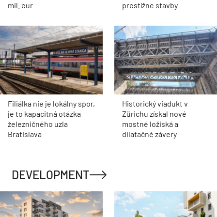
mil. eur
prestížne stavby
Filiálka nie je lokálny spor,
Historický viadukt v
je to kapacitná otázka
Zürichu získal nové
železničného uzla
mostné ložiská a
Bratislava
dilatačné závery
DEVELOPMENT