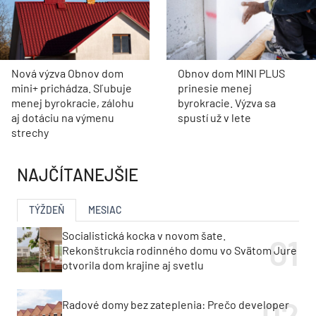
Nová výzva Obnov dom
Obnov dom MINI PLUS
mini+ prichádza. Sľubuje
prinesie menej
menej byrokracie, zálohu
byrokracie. Výzva sa
aj dotáciu na výmenu
spustí už v lete
strechy
NAJČÍTANEJŠIE
TÝŽDEŇ
MESIAC
Socialistická kocka v novom šate.
Rekonštrukcia rodinného domu vo Svätom Jure
otvorila dom krajine aj svetlu
Radové domy bez zateplenia: Prečo developer