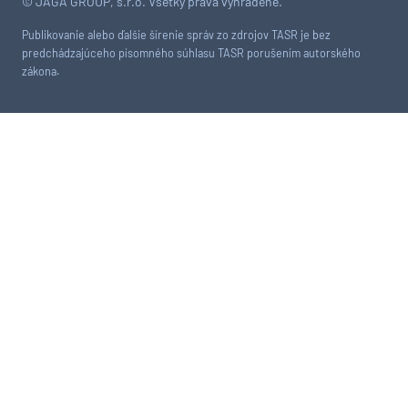
© JAGA GROUP, s.r.o. Všetky práva vyhradené.
Publikovanie alebo ďalšie šírenie správ zo zdrojov TASR je bez
predchádzajúceho písomného súhlasu TASR porušením autorského
zákona.