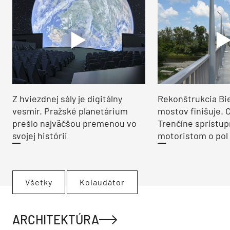
Z hviezdnej sály je digitálny
Rekonštrukcia Bi
vesmír. Pražské planetárium
mostov finišuje. 
prešlo najväčšou premenou vo
Trenčíne sprístup
svojej histórii
motoristom o pol 
Všetky
Kolaudátor
ARCHITEKTÚRA