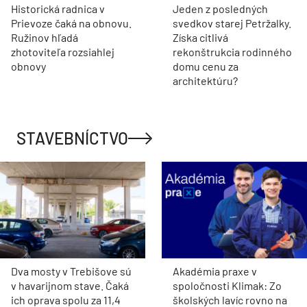
Historická radnica v
Jeden z posledných
Prievoze čaká na obnovu.
svedkov starej Petržalky.
Ružinov hľadá
Získa citlivá
zhotoviteľa rozsiahlej
rekonštrukcia rodinného
obnovy
domu cenu za
architektúru?
STAVEBNÍCTVO
Dva mosty v Trebišove sú
Akadémia praxe v
v havarijnom stave. Čaká
spoločnosti Klimak: Zo
ich oprava spolu za 11,4
školských lavíc rovno na