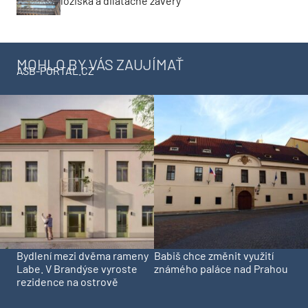
ložiská a dilatačné závery
MOHLO BY VÁS ZAUJÍMAŤ
ASB-PORTAL.CZ
Bydlení mezi dvěma rameny
Babiš chce změnit využití
Labe. V Brandýse vyroste
známého paláce nad Prahou
rezidence na ostrově