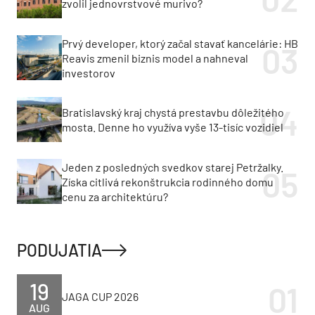
zvolil jednovrstvové murivo?
Prvý developer, ktorý začal stavať kancelárie: HB
Reavis zmenil biznis model a nahneval
investorov
Bratislavský kraj chystá prestavbu dôležitého
mosta. Denne ho využíva vyše 13-tisíc vozidiel
Jeden z posledných svedkov starej Petržalky.
Získa citlivá rekonštrukcia rodinného domu
cenu za architektúru?
PODUJATIA
19
JAGA CUP 2026
AUG