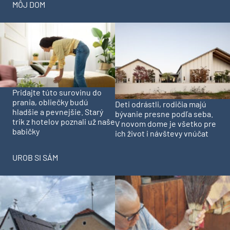
MÔJ DOM
Pridajte túto surovinu do
prania, obliečky budú
Deti odrástli, rodičia majú
hladšie a pevnejšie. Starý
bývanie presne podľa seba.
trik z hotelov poznali už naše
V novom dome je všetko pre
babičky
ich život i návštevy vnúčat
UROB SI SÁM