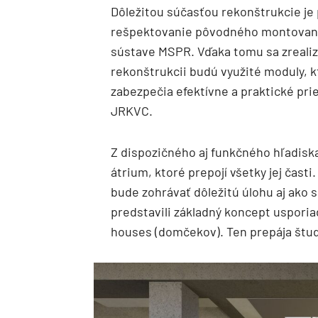
Dôležitou súčasťou rekonštrukcie je
rešpektovanie pôvodného montované
sústave MSPR. Vďaka tomu sa zrealizu
rekonštrukcii budú využité moduly, k
zabezpečia efektívne a praktické pries
JRKVC.
Z dispozičného aj funkčného hľadisk
átrium, ktoré prepojí všetky jej čast
bude zohrávať dôležitú úlohu aj ako 
predstavili základný koncept uspori
houses (domčekov). Ten prepája štu