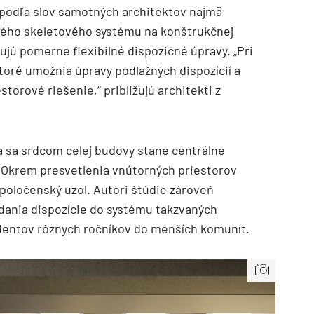
 podľa slov samotných architektov najmä
ho skeletového systému na konštrukčnej
jú pomerne flexibilné dispozičné úpravy. „Pri
toré umožnia úpravy podlažných dispozícií a
torové riešenie,“ približujú architekti z
a sa srdcom celej budovy stane centrálne
i. Okrem presvetlenia vnútorných priestorov
spoločenský uzol. Autori štúdie zároveň
adania dispozície do systému takzvaných
dentov rôznych ročníkov do menších komunít.