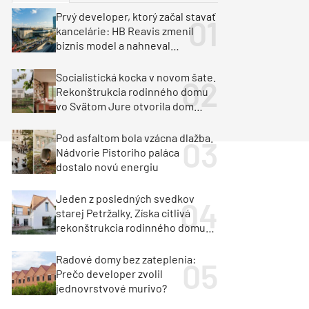
y
Klimatizácia a vetranie
Prvý developer, ktorý začal stavať
urz Milan Murcka
kancelárie: HB Reavis zmenil
biznis model a nahneval
investorov
Socialistická kocka v novom šate.
Rekonštrukcia rodinného domu
vo Svätom Jure otvorila dom
krajine aj svetlu
Pod asfaltom bola vzácna dlažba.
Nádvorie Pistoriho paláca
dostalo novú energiu
Jeden z posledných svedkov
starej Petržalky. Získa citlivá
rekonštrukcia rodinného domu
cenu za architektúru?
Radové domy bez zateplenia:
Prečo developer zvolil
jednovrstvové murivo?