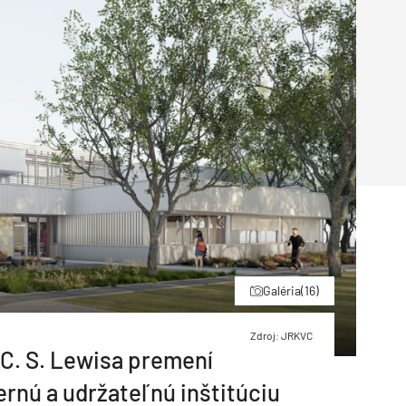
Inžinierske siete
Solárne kolektor
Interiérový dizajn
Bonusy Klubu ASB
Urbanizmus
Manažérsky k
Stavebná technika
Galéria
(16)
Zdroj: JRKVC
 C. S. Lewisa premení
ernú a udržateľnú inštitúciu