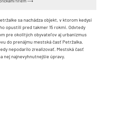
ebríčkami firiem ⟶
 Petržalke sa nachádza objekt, v ktorom kedysi
i ho opustili pred takmer 15 rokmi. Odvtedy
om pre okolitých obyvateľov aj urbanizmus
udovu do prenájmu mestská časť Petržalka.
tedy nepodarilo zrealizovať. Mestská časť
na nej najnevyhnutnejšie úpravy.
TZB HAUSTECHNIK 3/2026