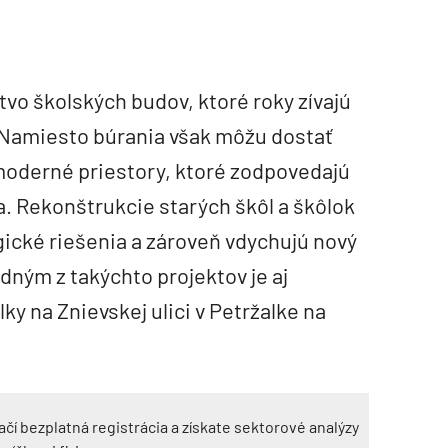
vo školských budov, ktoré roky zívajú
 Namiesto búrania však môžu dostať
moderné priestory, ktoré zodpovedajú
 Rekonštrukcie starých škôl a škôlok
gické riešenia a zároveň vdychujú nový
dným z takýchto projektov je aj
y na Znievskej ulici v Petržalke na
ačí bezplatná registrácia a získate sektorové analýzy