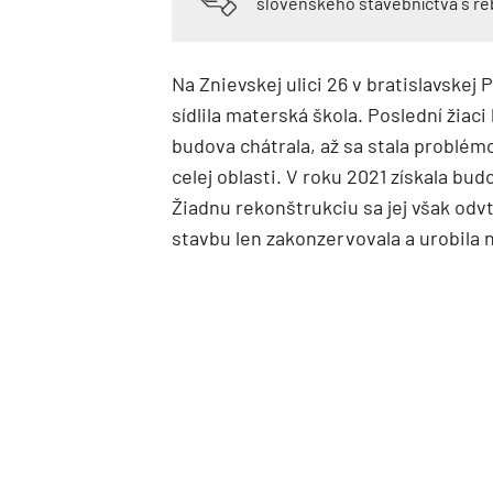
slovenského stavebníctva s r
Na Znievskej ulici 26 v bratislavskej
sídlila materská škola. Poslední žiac
budova chátrala, až sa stala problém
celej oblasti. V roku 2021 získala b
Žiadnu rekonštrukciu sa jej však odv
stavbu len zakonzervovala a urobila 