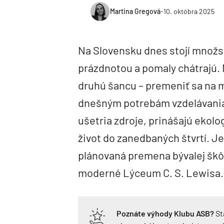
Martina Gregová
-
10. októbra 2025
Na Slovensku dnes stojí množst
prázdnotou a pomaly chátrajú.
druhú šancu – premeniť sa na 
dnešným potrebám vzdelávania.
ušetria zdroje, prinášajú ekolo
život do zanedbaných štvrtí. Je
plánovaná premena bývalej škôlk
moderné Lýceum C. S. Lewisa.
Poznáte výhody Klubu ASB?
St