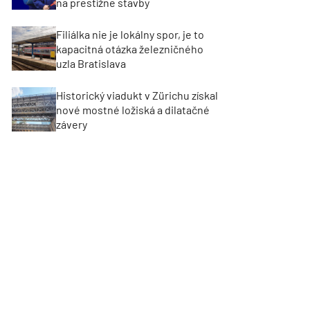
na prestížne stavby
Filiálka nie je lokálny spor, je to
kapacitná otázka železničného
uzla Bratislava
Historický viadukt v Zürichu získal
nové mostné ložiská a dilatačné
závery