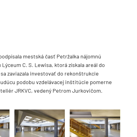
 podpísala mestská časť Petržalka nájomnú
Lýceum C. S. Lewisa, ktorá získala areál do
sa zaviazala investovať do rekonštrukcie
budúcu podobu vzdelávacej inštitúcie pomerne
 ateliér JRKVC, vedený Petrom Jurkovičom.