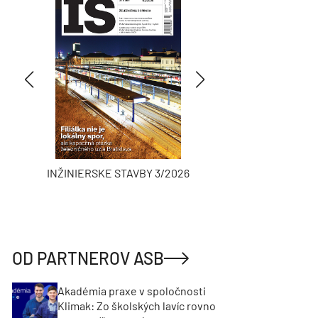
INŽINIERSKE STAVBY 3/2026
ASB
OD PARTNEROV ASB
Akadémia praxe v spoločnosti
Klimak: Zo školských lavíc rovno