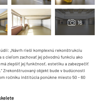
túdii: „Návrh rieši komplexnú rekonštrukciu
a s cieľom zachovať jej pôvodnú funkciu ako
má zlepšiť jej funkčnosť, estetiku a zabezpečiť
.“ Zrekonštruovaný objekt bude v budúcnosti
om ročníku inštitúcia ponúkne miesto 50 – 60
kelete