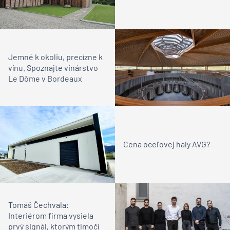
Jemné k okoliu, precízne k
vínu. Spoznajte vinárstvo
Le Dôme v Bordeaux
Cena oceľovej haly AVG?
Tomáš Čechvala:
Interiérom firma vysiela
prvý signál, ktorým tlmočí