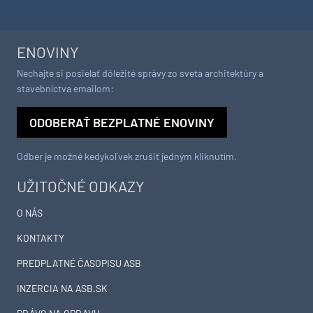
ENOVINY
Nechajte si posielať dôležité správy zo sveta architektúry a
stavebníctva emailom:
ODOBERAŤ BEZPLATNÉ ENOVINY
Odber je možné kedykoľvek zrušiť jedným kliknutím.
UŽITOČNÉ ODKAZY
O NÁS
KONTAKTY
PREDPLATNÉ ČASOPISU ASB
INZERCIA NA ASB.SK