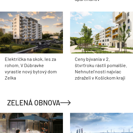
Električka na skok, les za
Ceny bývania v 2.
rohom. V Dúbravke
štvrťroku rástli pomalšie.
vyrastie nový bytový dom
Nehnuteľnosti najviac
Zelka
zdraželi v Košickom kraji
ZELENÁ OBNOVA