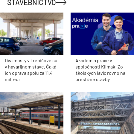
STAVEBNÍCTVO
Dva mosty v Trebišove sú
Akadémia praxe v
v havarijnom stave. Čaká
spoločnosti Klimak: Zo
ich oprava spolu za 11,4
školských lavíc rovno na
mil. eur
prestížne stavby