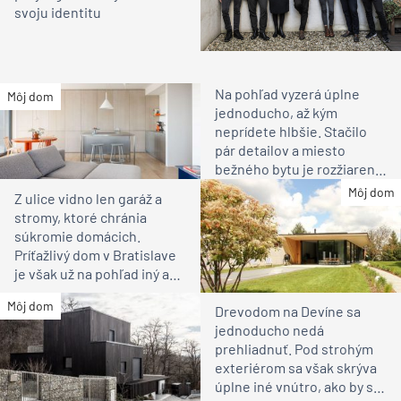
svoju identitu
Na pohľad vyzerá úplne
Môj dom
jednoducho, až kým
neprídete hlbšie. Stačilo
pár detailov a miesto
bežného bytu je rozžiarené
bývanie pre rodinu
Môj dom
Z ulice vidno len garáž a
stromy, ktoré chránia
súkromie domácich.
Príťažlivý dom v Bratislave
je však už na pohľad iný ako
susedia
Môj dom
Drevodom na Devíne sa
jednoducho nedá
prehliadnuť. Pod strohým
exteriérom sa však skrýva
úplne iné vnútro, ako by ste