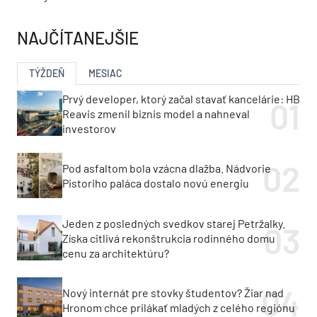
NAJČÍTANEJŠIE
TÝŽDEŇ
MESIAC
Prvý developer, ktorý začal stavať kancelárie: HB
Reavis zmenil biznis model a nahneval
investorov
Pod asfaltom bola vzácna dlažba. Nádvorie
Pistoriho paláca dostalo novú energiu
Jeden z posledných svedkov starej Petržalky.
Získa citlivá rekonštrukcia rodinného domu
cenu za architektúru?
Nový internát pre stovky študentov? Žiar nad
Hronom chce prilákať mladých z celého regiónu