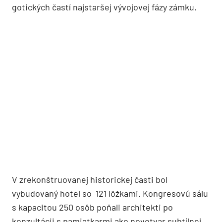
gotických častí najstaršej vývojovej fázy zámku.
V zrekonštruovanej historickej časti bol
vybudovaný hotel so 121 lôžkami. Kongresovú sálu
s kapacitou 250 osôb poňali architekti po
konzultácii s pamiatkarmi ako novotvar subtílnej