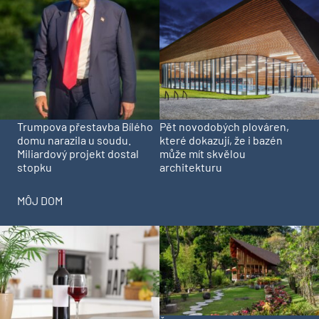
Trumpova přestavba Bílého
Pět novodobých plováren,
domu narazila u soudu.
které dokazují, že i bazén
Miliardový projekt dostal
může mít skvělou
stopku
architekturu
MÔJ DOM