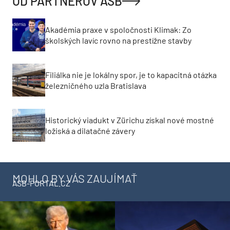
OD PARTNEROV ASB
Akadémia praxe v spoločnosti Klimak: Zo
školských lavíc rovno na prestížne stavby
Filiálka nie je lokálny spor, je to kapacitná otázka
železničného uzla Bratislava
Historický viadukt v Zürichu získal nové mostné
ložiská a dilatačné závery
MOHLO BY VÁS ZAUJÍMAŤ
ASB-PORTAL.CZ