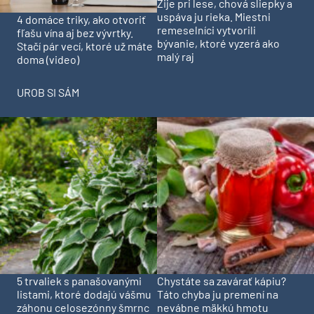
Žije pri lese, chová sliepky a
uspáva ju rieka. Miestni
4 domáce triky, ako otvoriť
remeselníci vytvorili
fľašu vína aj bez vývrtky.
bývanie, ktoré vyzerá ako
Stačí pár vecí, ktoré už máte
malý raj
doma (video)
UROB SI SÁM
5 trvaliek s panašovanými
Chystáte sa zavárať kápiu?
listami, ktoré dodajú vášmu
Táto chyba ju premení na
záhonu celosezónny šmrnc
nevábne mäkkú hmotu