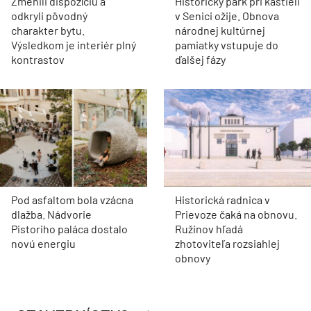
Zmenili dispozíciu a
Historický park pri kaštieli
odkryli pôvodný
v Senici ožije. Obnova
charakter bytu.
národnej kultúrnej
Výsledkom je interiér plný
pamiatky vstupuje do
kontrastov
ďalšej fázy
Pod asfaltom bola vzácna
Historická radnica v
dlažba. Nádvorie
Prievoze čaká na obnovu.
Pistoriho paláca dostalo
Ružinov hľadá
novú energiu
zhotoviteľa rozsiahlej
obnovy