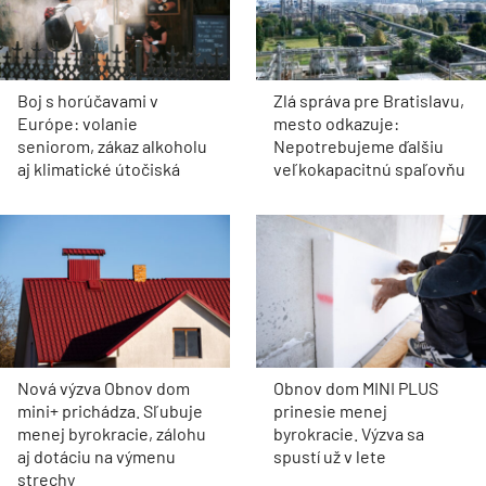
Boj s horúčavami v
Zlá správa pre Bratislavu,
Európe: volanie
mesto odkazuje:
seniorom, zákaz alkoholu
Nepotrebujeme ďalšiu
aj klimatické útočiská
veľkokapacitnú spaľovňu
Nová výzva Obnov dom
Obnov dom MINI PLUS
mini+ prichádza. Sľubuje
prinesie menej
menej byrokracie, zálohu
byrokracie. Výzva sa
aj dotáciu na výmenu
spustí už v lete
strechy