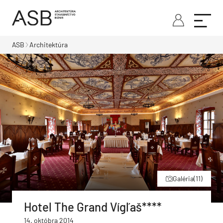
ASB
Architektúra
Galéria
(11)
Hotel The Grand Vígľaš****
14. októbra 2014