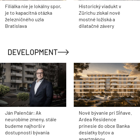
Filiálka nie je lokálny spor,
Historický viadukt v
je to kapacitná otázka
Zürichu získal nové
železničného uzla
mostné ložiská a
Bratislava
dilatačné závery
DEVELOPMENT
Ján Palenčár: Ak
Nové bývanie pri Sĺňave.
neurobíme zmeny, stále
Ardea Residence
budeme najhorší v
prinesie do obce Banka
dostupnosti bývania
desiatky bytov a
apartmánov