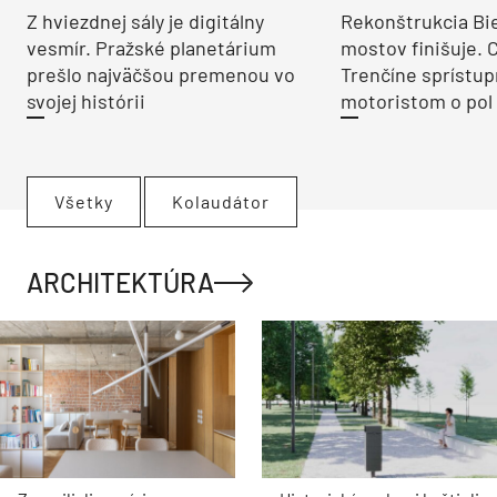
Z hviezdnej sály je digitálny
Rekonštrukcia Bi
vesmír. Pražské planetárium
mostov finišuje. 
prešlo najväčšou premenou vo
Trenčíne sprístup
svojej histórii
motoristom o pol 
Všetky
Kolaudátor
ARCHITEKTÚRA