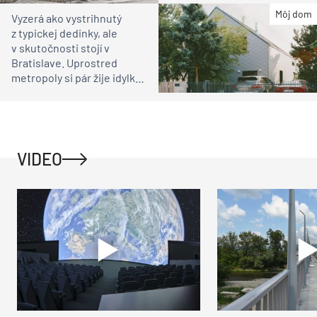
čakali
Môj dom
Vyzerá ako vystrihnutý
z typickej dedinky, ale
v skutočnosti stojí v
Bratislave. Uprostred
metropoly si pár žije idylku
ako na vidieku
VIDEO