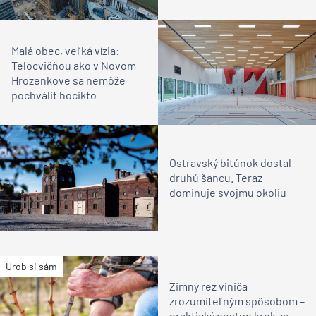
Malá obec, veľká vízia:
Telocvičňou ako v Novom
Hrozenkove sa nemôže
pochváliť hocikto
Ostravský bitúnok dostal
druhú šancu. Teraz
dominuje svojmu okoliu
Urob si sám
Zimný rez viniča
zrozumiteľným spôsobom –
praktický postup krok za