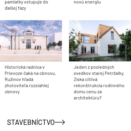
pamiatky vstupuje do
novú energiu
ďalšej fázy
Historická radnica v
Jeden z posledných
Prievoze čaká na obnovu.
svedkov starej Petržalky.
Ružinov hľadá
Získa citlivá
zhotoviteľa rozsiahlej
rekonštrukcia rodinného
obnovy
domu cenu za
architektúru?
STAVEBNÍCTVO