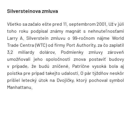
Silversteinova zmluva
Všetko sa začalo ešte pred 11. septembrom 2001. Už v júli
toho roku podpísal známy magnát s nehnuteľnosťami
Larry A. Silverstein zmluvu o 99-ročnom nájme World
Trade Centra (WTC) od firmy Port Authority, za čo zaplatil
3,2 miliardy dolárov. Podmienky zmluvy zároveň
umožňovali jeho spoločnosti znova postaviť budovy
v prípade, že budú zničené. Patrične vysoká bola aj
poistka pre prípad takejto udalosti. O pár týždňov neskôr
prišiel letecký útok na Dvojičky, ktorý pochoval symbol
Manhattanu.