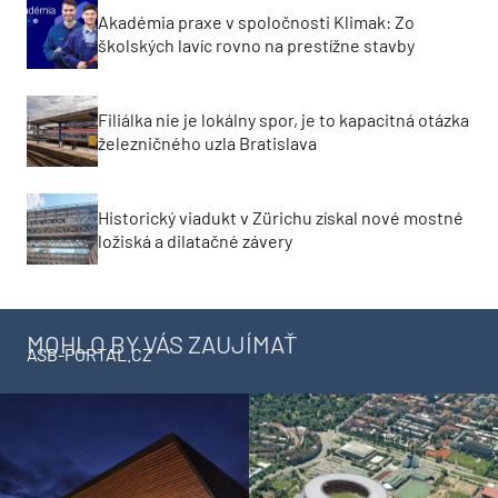
Akadémia praxe v spoločnosti Klimak: Zo
školských lavíc rovno na prestížne stavby
Filiálka nie je lokálny spor, je to kapacitná otázka
železničného uzla Bratislava
Historický viadukt v Zürichu získal nové mostné
ložiská a dilatačné závery
MOHLO BY VÁS ZAUJÍMAŤ
ASB-PORTAL.CZ