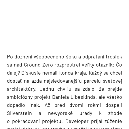
Po doznení všeobecného šoku a odprataní trosiek
sa nad Ground Zero rozprestrel veľký otáznik: Čo
ďalej? Diskusie nemali konca-kraja. Každý sa chcel
dostať na azda najsledovanejšiu parcelu svetovej
architektúry. Jednu chvíľu sa zdalo, že prej­de
ambiciózny projekt Daniela Libeskinda, ale všetko
dopadlo inak. Až pred dvomi rokmi dospeli
Silverstein a newyorské úrady k zhode
o pokračovaní projektu. Developer prijal zúženie
svojej úlohy pri prestavbe a umožnil newyorskému