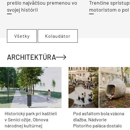
prešlo najväčšou premenou vo
Trenčíne sprístup
svojej histórii
motoristom o pol 
Všetky
Kolaudátor
ARCHITEKTÚRA
Historický park pri kaštieli
Pod asfaltom bola vzácna
v Senici ožije. Obnova
dlažba. Nádvorie
národnej kultúrnej
Pistoriho paláca dostalo