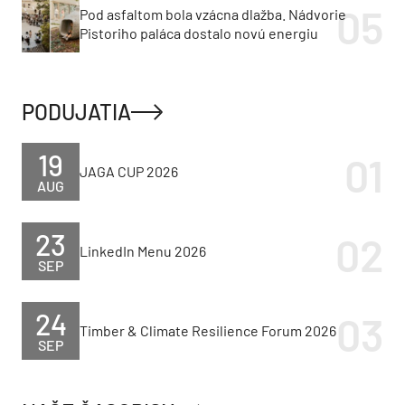
Pod asfaltom bola vzácna dlažba. Nádvorie
Pistoriho paláca dostalo novú energiu
PODUJATIA
19
JAGA CUP 2026
AUG
23
LinkedIn Menu 2026
SEP
24
Timber & Climate Resilience Forum 2026
SEP