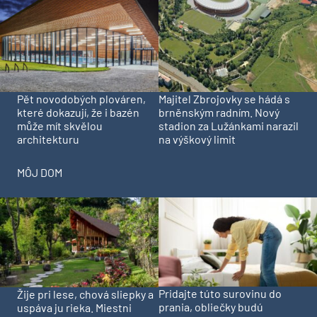
Pět novodobých plováren,
Majitel Zbrojovky se hádá s
které dokazují, že i bazén
brněnským radním. Nový
může mít skvělou
stadion za Lužánkami narazil
architekturu
na výškový limit
MÔJ DOM
Pridajte túto surovinu do
Žije pri lese, chová sliepky a
prania, obliečky budú
uspáva ju rieka. Miestni