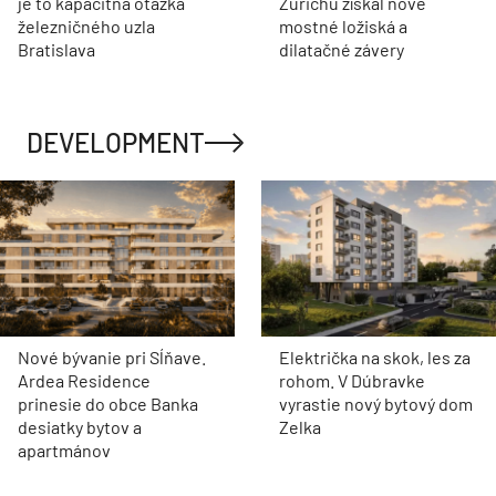
je to kapacitná otázka
Zürichu získal nové
železničného uzla
mostné ložiská a
Bratislava
dilatačné závery
DEVELOPMENT
Nové bývanie pri Sĺňave.
Električka na skok, les za
Ardea Residence
rohom. V Dúbravke
prinesie do obce Banka
vyrastie nový bytový dom
desiatky bytov a
Zelka
apartmánov