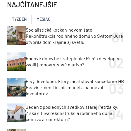
NAJČÍTANEJŠIE
TÝŽDEŇ
MESIAC
Socialistická kocka v novom šate.
Rekonštrukcia rodinného domu vo Svätom Jure
otvorila dom krajine aj svetlu
Radové domy bez zateplenia: Prečo developer
zvolil jednovrstvové murivo?
Prvý developer, ktorý začal stavať kancelárie: HB
Reavis zmenil biznis model a nahneval
investorov
Jeden z posledných svedkov starej Petržalky.
Získa citlivá rekonštrukcia rodinného domu
cenu za architektúru?