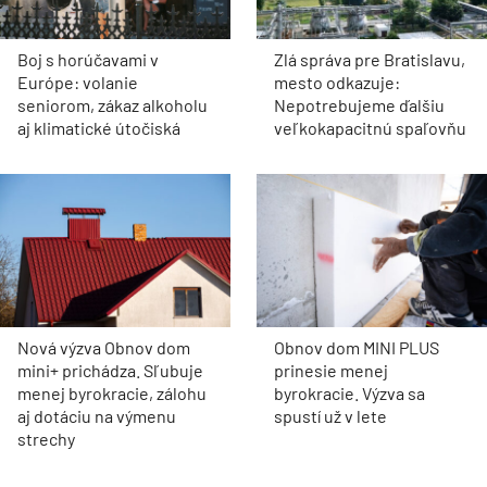
Boj s horúčavami v
Zlá správa pre Bratislavu,
Európe: volanie
mesto odkazuje:
seniorom, zákaz alkoholu
Nepotrebujeme ďalšiu
aj klimatické útočiská
veľkokapacitnú spaľovňu
Nová výzva Obnov dom
Obnov dom MINI PLUS
mini+ prichádza. Sľubuje
prinesie menej
menej byrokracie, zálohu
byrokracie. Výzva sa
aj dotáciu na výmenu
spustí už v lete
strechy