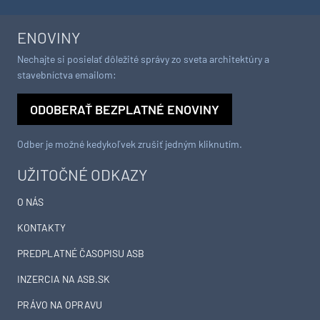
ENOVINY
Nechajte si posielať dôležité správy zo sveta architektúry a
stavebníctva emailom:
ODOBERAŤ BEZPLATNÉ ENOVINY
Odber je možné kedykoľvek zrušiť jedným kliknutím.
UŽITOČNÉ ODKAZY
O NÁS
KONTAKTY
PREDPLATNÉ ČASOPISU ASB
INZERCIA NA ASB.SK
PRÁVO NA OPRAVU