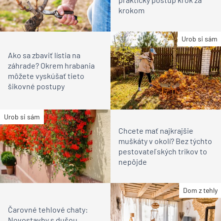
krokom
Urob si sám
Ako sa zbaviť lístia na
záhrade? Okrem hrabania
môžete vyskúšať tieto
šikovné postupy
Urob si sám
Chcete mať najkrajšie
muškáty v okolí? Bez týchto
pestovateľských trikov to
nepôjde
Dom z tehly
Čarovné tehlové chaty:
Novostavby s dušou