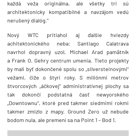
každá veža originálna, ale všetky tri sú
architektonicky kompatibilné a navzájom vedú
nerušený dialóg.“
Nový WTC pritiahol aj ďalšie hviezdy
achitektonického neba: Santiago Calatrava
navrhol dopravný uzol, Michael Arad pamätník
a Frank O. Gehry centrum umenia. Tieto projekty
by mali byť dokončené spolu so „silversteinovými“
vežami, čiže o štyri roky. S miliónmi metrov
štvorcových „áčkovej“ administratívnej plochy sa
tak dokončí podstatná časť newyorského
„Downtownu“, ktoré pred takmer siedmimi rokmi
takmer zmizlo z mapy. Ground Zero už nebude
bodom nula, ale premení sa na Point 1 – Bod 1.