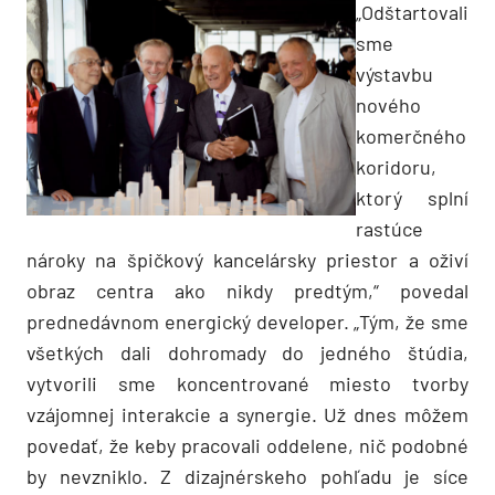
„Odštartovali
sme
výstavbu
nového
komerčného
koridoru,
ktorý splní
rastúce
nároky na špičkový kancelársky priestor a oživí
obraz centra ako nikdy predtým,“ povedal
prednedávnom energický developer. „Tým, že sme
všetkých dali dohromady do jedného štúdia,
vytvorili sme koncentrované miesto tvorby
vzájomnej interakcie a synergie. Už dnes môžem
povedať, že keby pracovali oddelene, nič podobné
by nevzniklo. Z dizajnérskeho pohľadu je síce