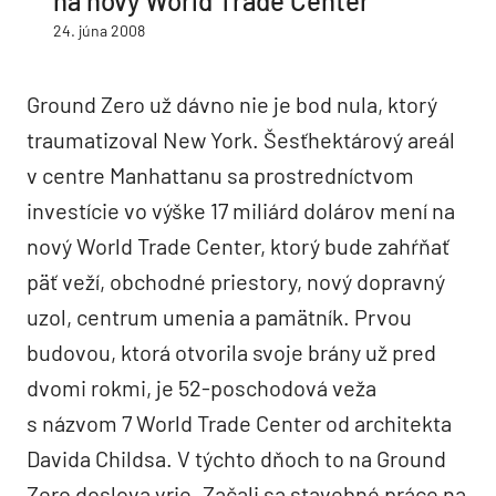
na nový World Trade Center
24. júna 2008
Ground Zero už dávno nie je bod nula, ktorý
traumatizoval New York. Šesťhektárový areál
v centre Manhattanu sa prostredníctvom
investície vo výške 17 miliárd dolárov mení na
nový World Trade Center, ktorý bude zahŕňať
päť veží, obchodné priestory, nový dopravný
uzol, centrum umenia a pamätník. Prvou
budovou, ktorá otvorila svoje brány už pred
dvomi rokmi, je 52-poschodová veža
s názvom 7 World Trade Center od architekta
Davida Childsa. V týchto dňoch to na Ground
Zero doslova vrie. Začali sa stavebné práce na