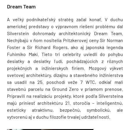
Dream Team
A veľký podnikateľský stratég začal konať. V duchu
americkej predstavy o výpravnom riešení problému dal
Silverstein dohromady architektonický Dream Team.
Nechýbajú v ňom nositelia Pritzkerovej ceny Sir Norman
Foster a Sir Richard Rogers, ako aj japonská legenda
Fuhimiko Maki. Tieto tri celebrity uviedli do pohybu
desiatky a desiatky ľudí, pochádzajúcich z rôznych
projekčných a inžinierskych firiem. Mozgový výkvet
svetovej architektúry, dizajnu a stavebného inžinierstva
sa usadil na 25. poschodí veže 7 WTC, odkiaľ mali
stavebnú parcelu na Ground Zero v priamom prenose.
Pripravili na realizáciu projekty, ktoré podľa Silversteina
majú priniesť architektúru 21. storočia – inteligentnú,
esteticky atraktívnu, bezpečnú, symbolickú, ale
vytvorenú aj v duchu filozofie trvalej udržateľnosti.