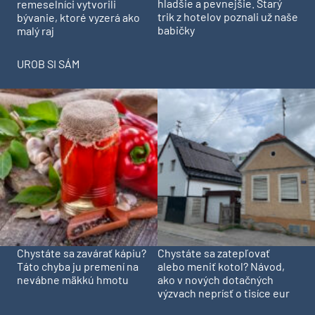
hladšie a pevnejšie. Starý
remeselníci vytvorili
trik z hotelov poznali už naše
bývanie, ktoré vyzerá ako
babičky
malý raj
UROB SI SÁM
Chystáte sa zavárať kápiu?
Chystáte sa zatepľovať
Táto chyba ju premení na
alebo meniť kotol? Návod,
nevábne mäkkú hmotu
ako v nových dotačných
výzvach neprísť o tisíce eur