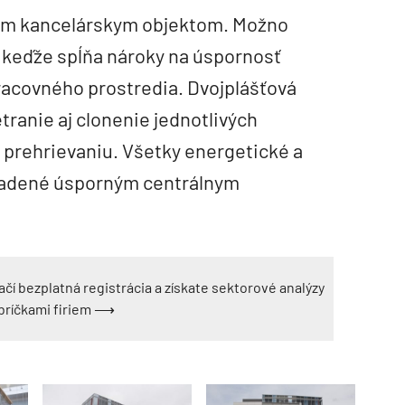
m kancelárskym objektom. Možno
, keďže spĺňa nároky na úspornosť
pracovného prostredia. Dvojplášťová
ranie aj clonenie jednotlivých
h prehrievaniu. Všetky energetické a
riadené úsporným centrálnym
ačí bezplatná registrácia a získate sektorové analýzy
ebríčkami firiem ⟶