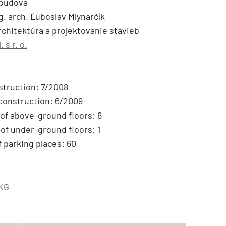
 budova
g. arch. Ľuboslav Mlynarčík
architektúra a projektovanie stavieb
 s r. o.
struction: 7/2008
construction: 6/2009
of above-ground floors: 6
f under-ground floors: 1
 parking places: 60
 KG