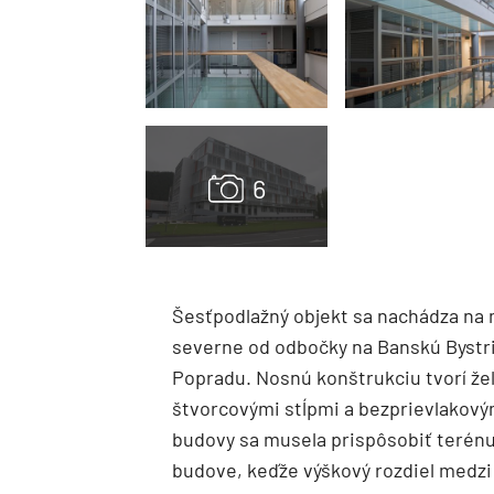
Šesťpodlažný objekt sa nachádza na 
severne od odbočky na Banskú Bystric
Popradu. Nosnú konštrukciu tvorí že
štvorcovými stĺpmi a bezprievlakov
budovy sa musela prispôsobiť terénu
budove, keďže výškový rozdiel medzi 