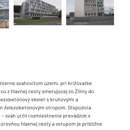
TZB HAUSTECHNIK 3/2026
mierne svahovitom území, pri križovatke
u z hlavnej cesty smerujúcej zo Žiliny do
lezobetónový skelet s kruhovými a
ým železobetónovým stropom. Dispozícia
 – svah určil rozmiestnenie prevádzok v
úrovňou hlavnej cesty a vstupom je približne