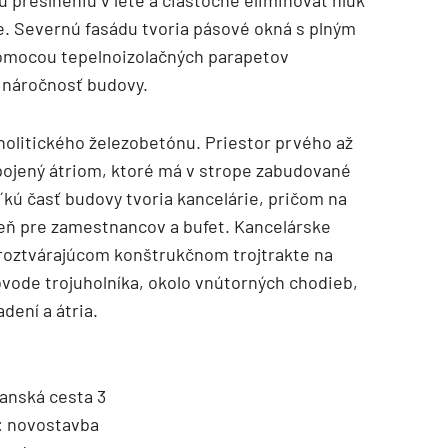
 preslneniu v lete a čiastočne eliminovať hluk
e. Severnú fasádu tvoria pásové okná s plným
pomocou tepelnoizolačných parapetov
 náročnosť budovy.
nolitického železobetónu. Priestor prvého až
pojený átriom, ktoré má v strope zabudované
ľkú časť budovy tvoria kancelárie, pričom na
eň pre zamestnancov a bufet. Kancelárske
a roztvárajúcom konštrukčnom trojtrakte na
vode trojuholníka, okolo vnútorných chodieb,
dení a átria.
anská cesta 3
n: novostavba