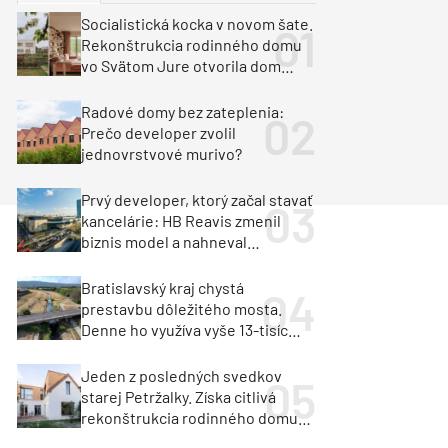
y
Klimatizácia a vetranie
Socialistická kocka v novom šate.
urz Milan Murcka
Rekonštrukcia rodinného domu
vo Svätom Jure otvorila dom
krajine aj svetlu
Radové domy bez zateplenia:
Prečo developer zvolil
jednovrstvové murivo?
Prvý developer, ktorý začal stavať
kancelárie: HB Reavis zmenil
biznis model a nahneval
investorov
Bratislavský kraj chystá
prestavbu dôležitého mosta.
Denne ho využíva vyše 13-tisíc
vozidiel
Jeden z posledných svedkov
starej Petržalky. Získa citlivá
rekonštrukcia rodinného domu
cenu za architektúru?