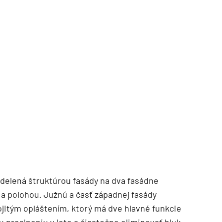
zdelená štruktúrou fasády na dva fasádne
a polohou. Južnú a časť západnej fasády
ojitým opláštením, ktorý má dve hlavné funkcie