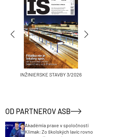
INŽINIERSKE STAVBY 3/2026
ASB
OD PARTNEROV ASB
Akadémia praxe v spoločnosti
Klimak: Zo školských lavíc rovno