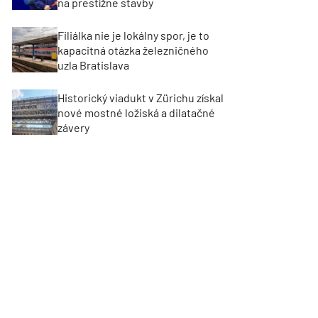
na prestížne stavby
Filiálka nie je lokálny spor, je to
kapacitná otázka železničného
uzla Bratislava
Historický viadukt v Zürichu získal
nové mostné ložiská a dilatačné
závery