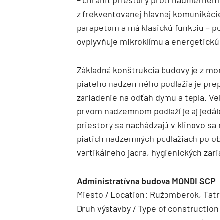
– chrániť priestory proti nadmernému
z frekventovanej hlavnej komunikáci
parapetom a má klasickú funkciu – 
ovplyvňuje mikroklímu a energetickú
Základná konštrukcia budovy je z mo
piateho nadzemného podlažia je pre
zariadenie na odťah dymu a tepla. Ve
prvom nadzemnom podlaží je aj jedál
priestory sa nachádzajú v klinovo s
piatich nadzemných podlažiach po ob
vertikálneho jadra, hygienických zaria
Administratívna budova MONDI SCP
Miesto / Location: Ružomberok, Tatr
Druh výstavby / Type of constructio