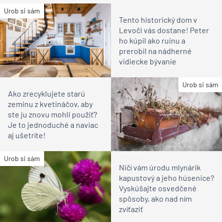
Urob si sám
Tento historický dom v
Levoči vás dostane! Peter
ho kúpil ako ruinu a
prerobil na nádherné
vidiecke bývanie
Urob si sám
Ako zrecyklujete starú
zeminu z kvetináčov, aby
ste ju znovu mohli použiť?
Je to jednoduché a naviac
aj ušetríte!
Urob si sám
Ničí vám úrodu mlynárik
kapustový a jeho húsenice?
Vyskúšajte osvedčené
spôsoby, ako nad ním
zvíťaziť