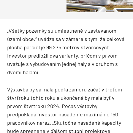
„Všetky pozemky sú umiestnené v zastavanom
území obce,“ uvádza sa v zámere s tým, že celková
plocha parciel je 99 275 metrov štvorcových.
Investor predložil dva varianty, pričom v prvom
uvažuje s vybudovaním jednej haly a v druhom s
dvomi halami.
Výstavba by sa mala podľa zámeru začať v treťom
štvrťroku tohto roku a ukončená by mala byť v
prvom štvrťroku 2024. Počas výstavby
predpokladá investor nasadenie maximálne 150
pracovníkov naraz. „Skutočne nasadené kapacity
bude spresnené v ďalšom stupni projektovej