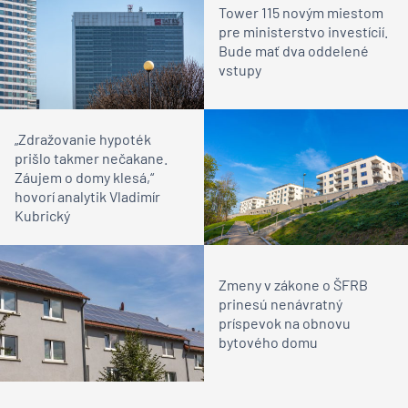
Tower 115 novým miestom
pre ministerstvo investícií.
Bude mať dva oddelené
vstupy
„Zdražovanie hypoték
prišlo takmer nečakane.
Záujem o domy klesá,“
hovorí analytik Vladimír
Kubrický
Zmeny v zákone o ŠFRB
prinesú nenávratný
príspevok na obnovu
bytového domu