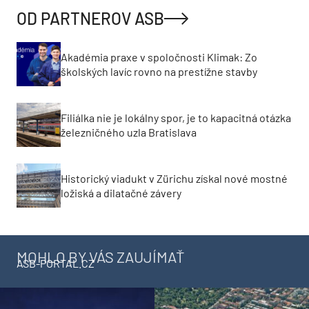
OD PARTNEROV ASB
Akadémia praxe v spoločnosti Klimak: Zo
školských lavíc rovno na prestížne stavby
Filiálka nie je lokálny spor, je to kapacitná otázka
železničného uzla Bratislava
Historický viadukt v Zürichu získal nové mostné
ložiská a dilatačné závery
MOHLO BY VÁS ZAUJÍMAŤ
ASB-PORTAL.CZ