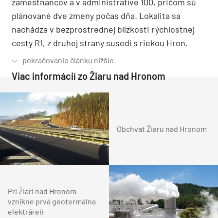
zamestnancov a v administratíve 100, pričom sú
plánované dve zmeny počas dňa. Lokalita sa
nachádza v bezprostrednej blízkosti rýchlostnej
cesty R1, z druhej strany susedí s riekou Hron.
Viac informácií zo Žiaru nad Hronom
Obchvat Žiaru nad Hronom
Pri Žiari nad Hronom
vznikne prvá geotermálna
elektráreň