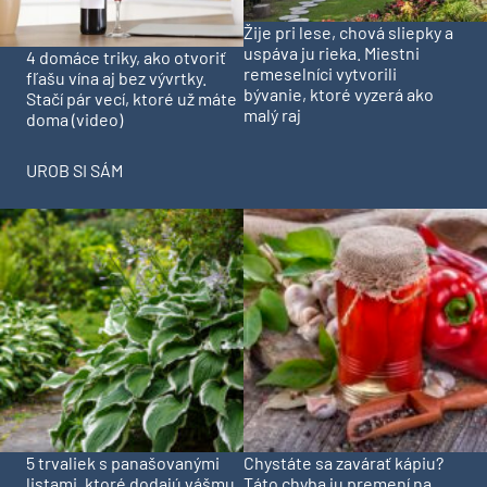
Žije pri lese, chová sliepky a
uspáva ju rieka. Miestni
4 domáce triky, ako otvoriť
remeselníci vytvorili
fľašu vína aj bez vývrtky.
bývanie, ktoré vyzerá ako
Stačí pár vecí, ktoré už máte
malý raj
doma (video)
UROB SI SÁM
5 trvaliek s panašovanými
Chystáte sa zavárať kápiu?
listami, ktoré dodajú vášmu
Táto chyba ju premení na