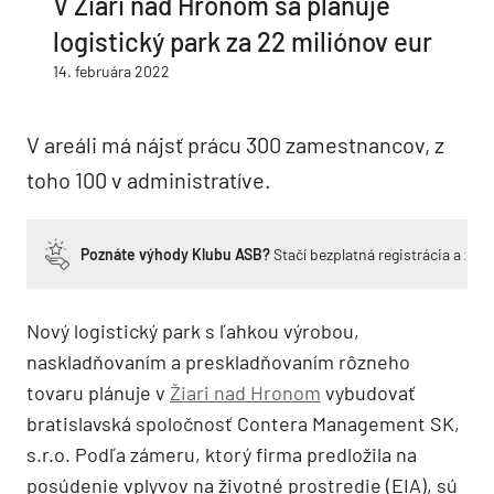
V Žiari nad Hronom sa plánuje
logistický park za 22 miliónov eur
14. februára 2022
V areáli má nájsť prácu 300 zamestnancov, z
toho 100 v administratíve.
Poznáte výhody Klubu ASB?
Stačí bezplatná registrácia a zí
Nový logistický park s ľahkou výrobou,
naskladňovaním a preskladňovaním rôzneho
tovaru plánuje v
Žiari nad Hronom
vybudovať
bratislavská spoločnosť Contera Management SK,
s.r.o. Podľa zámeru, ktorý firma predložila na
posúdenie vplyvov na životné prostredie (EIA), sú