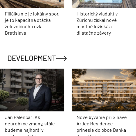
Filiálka nie je lokálny spor,
Historický viadukt v
je to kapacitná otázka
Zürichu získal nové
železničného uzla
mostné ložiská a
Bratislava
dilatačné závery
DEVELOPMENT
Ján Palenčár: Ak
Nové bývanie pri Sĺňave.
neurobíme zmeny, stále
Ardea Residence
budeme najhorší v
prinesie do obce Banka