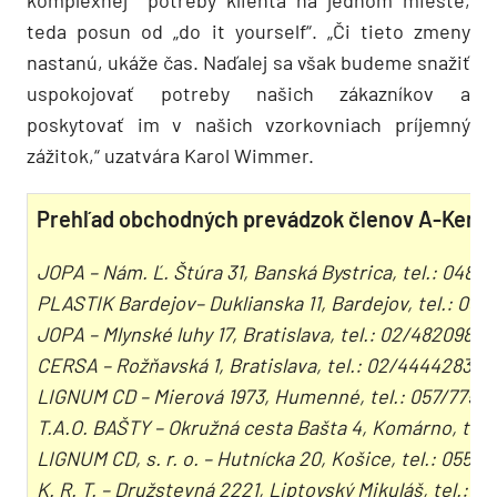
komplexnej potreby klienta na jednom mieste,
teda posun od „do it yourself“. „Či tieto zmeny
nastanú, ukáže čas. Naďalej sa však budeme snažiť
uspokojovať potreby našich zákazníkov a
poskytovať im v našich vzorkovniach príjemný
zážitok,“ uzatvára Karol Wimmer.
Prehľad obchodných prevádzok členov A-Kera
JOPA – Nám. Ľ. Štúra 31, Banská Bystrica, tel.: 048/4
PLASTIK Bardejov– Duklianska 11, Bardejov, tel.: 05
JOPA – Mlynské luhy 17, Bratislava, tel.: 02/48209810
CERSA – Rožňavská 1, Bratislava, tel.: 02/44442833
LIGNUM CD – Mierová 1973, Humenné, tel.: 057/7750
T.A.O. BAŠTY – Okružná cesta Bašta 4, Komárno, tel.
LIGNUM CD, s. r. o. – Hutnícka 20, Košice, tel.: 055/
K. R. T. – Družstevná 2221, Liptovský Mikuláš, tel.: 