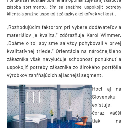
zásoba sortimentu, čím sa snažíme uspokojiť potreby
klienta a pružne uspokojiť zákazky akejkoľvek veľkosti.
„Rozhodujúcim faktorom pri výbere dodávateľov a
materiálov je kvalita,“ zdôrazňuje Karol Wimmer.
„Dbáme o to, aby sme sa vždy pohybovali v prvej
kvalitatívnej triede.“ Orientácia na náročnejšieho
zákazníka však nevylučuje schopnosť ponúknuť a
uspokojiť potreby zákazníka zo širokého portfólia
výrobkov zahŕňajúcich aj lacnejší segment.
Hoci aj na
Slovensku
existuje
čoraz väčší
tlak na