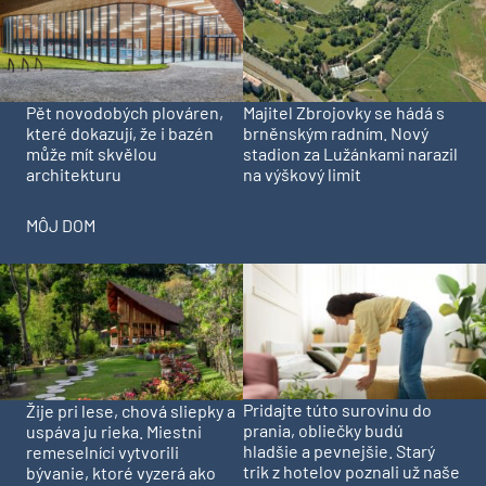
Pět novodobých plováren,
Majitel Zbrojovky se hádá s
které dokazují, že i bazén
brněnským radním. Nový
může mít skvělou
stadion za Lužánkami narazil
architekturu
na výškový limit
MÔJ DOM
Pridajte túto surovinu do
Žije pri lese, chová sliepky a
prania, obliečky budú
uspáva ju rieka. Miestni
hladšie a pevnejšie. Starý
remeselníci vytvorili
trik z hotelov poznali už naše
bývanie, ktoré vyzerá ako