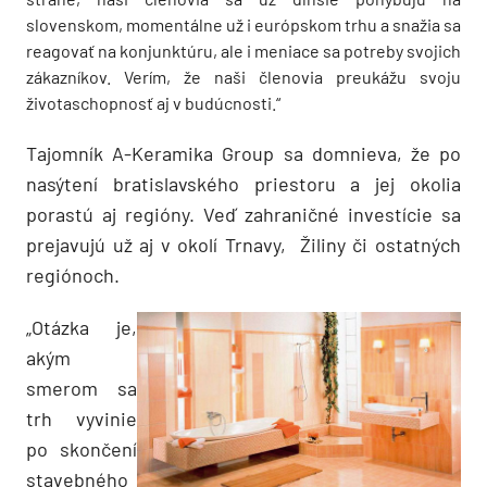
slovenskom, momentálne už i európskom trhu a snažia sa
reagovať na konjunktúru, ale i meniace sa potreby svojich
zákazníkov. Verím, že naši členovia preukážu svoju
životaschopnosť aj v budúcnosti.“
Tajomník A-Keramika Group sa domnieva, že po
nasýtení bratislavského priestoru a jej okolia
porastú aj regióny. Veď zahraničné investície sa
prejavujú už aj v okolí Trnavy, Žiliny či ostatných
regiónoch.
„Otázka je,
akým
smerom sa
trh vyvinie
po skončení
stavebného