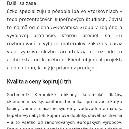
Ďalší sa zase
úzko špecializujú a pôsobia iba vo vzorkovniach –
teda prezentačných kúpeľňových štúdiách. Závisí
to najmä od člena A-Keramika Group v regióne a
vývojovej profilácie, ktorou prešiel. sa Pri
rozhodovaní o výbere materiálov zákazník čoraz
viac využíva službu architekta, či už ide o
architekta, od ktorého si klient objednal projekt,
alebo o toho, ktorý je priamo v predajni.
Kvalita a ceny kopírujú trh
Sortiment? Keramické obklady, keramické dlažby,
sklenené mozaiky, sanitárna technika, sprchovacie kúty a
kabíny, vane a masážne systémy, vodovodné armatúry,
kúpeľňový nábytok, kúpeľňové doplnky, stavebná chémia
– a to všetko od renomovaných európskych výrobcov.
Ponuka sa neustále obmieňa a optimalizuje sa aj skladová