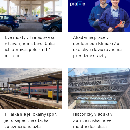
Dva mosty v Trebišove sú
Akadémia praxe v
v havarijnom stave. Čaká
spoločnosti Klimak: Zo
ich oprava spolu za 11,4
školských lavíc rovno na
mil. eur
prestížne stavby
Filiálka nie je lokálny spor,
Historický viadukt v
je to kapacitná otázka
Zürichu získal nové
železničného uzla
mostné ložiská a