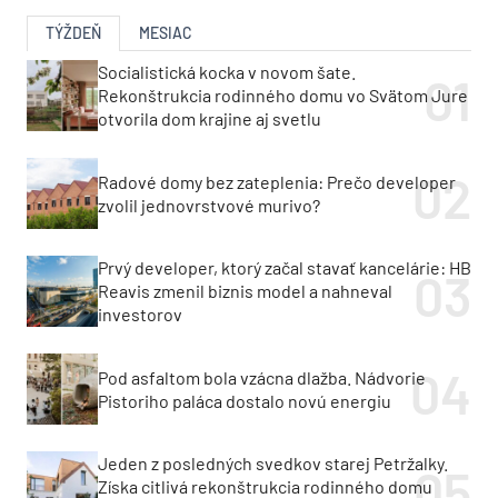
TÝŽDEŇ
MESIAC
Socialistická kocka v novom šate.
Rekonštrukcia rodinného domu vo Svätom Jure
otvorila dom krajine aj svetlu
Radové domy bez zateplenia: Prečo developer
zvolil jednovrstvové murivo?
Prvý developer, ktorý začal stavať kancelárie: HB
Reavis zmenil biznis model a nahneval
investorov
Pod asfaltom bola vzácna dlažba. Nádvorie
Pistoriho paláca dostalo novú energiu
Jeden z posledných svedkov starej Petržalky.
Získa citlivá rekonštrukcia rodinného domu