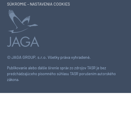
SÚKROMIE – NASTAVENIA COOKIES
© JAGA GROUP, s.r.o. Všetky práva vyhradené.
Publikovanie alebo ďalšie šírenie správ zo zdrojov TASR je bez
predchádzajúceho písomného súhlasu TASR porušením autorského
zákona.