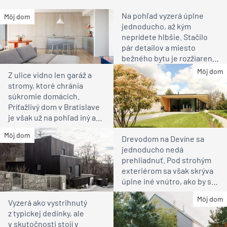
Na pohľad vyzerá úplne
Môj dom
jednoducho, až kým
neprídete hlbšie. Stačilo
pár detailov a miesto
bežného bytu je rozžiarené
bývanie pre rodinu
Môj dom
Z ulice vidno len garáž a
stromy, ktoré chránia
súkromie domácich.
Príťažlivý dom v Bratislave
je však už na pohľad iný ako
susedia
Môj dom
Drevodom na Devíne sa
jednoducho nedá
prehliadnuť. Pod strohým
exteriérom sa však skrýva
úplne iné vnútro, ako by ste
čakali
Môj dom
Vyzerá ako vystrihnutý
z typickej dedinky, ale
v skutočnosti stojí v