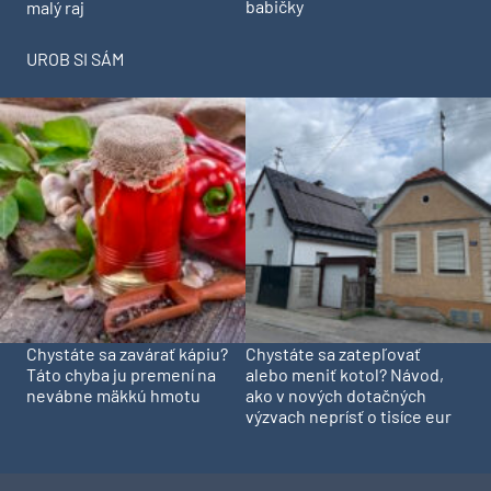
babičky
malý raj
UROB SI SÁM
Chystáte sa zavárať kápiu?
Chystáte sa zatepľovať
Táto chyba ju premení na
alebo meniť kotol? Návod,
nevábne mäkkú hmotu
ako v nových dotačných
výzvach neprísť o tisíce eur