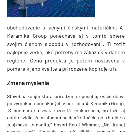
obchodovanie s lacnými čínskymi materiálmi, A-
Keramika Group ponecháva aj v tomto smere
svojim členom slobodu v rozhodovaní . Tí totiž
najlepšie vedia, aké potreby má zákazník v danom
regióne. Cena produktu je potom nastavená v
pomere k jeho kvalite a prirodzene kopíruje trh.
Zmena myslenia
Stavebná konjunktúra, prirodzene, spôsobuje väčší dopyt
po výrobkoch ponúkaných v portfóliu A-Keramika Group.
„S boomom sa však rozrastá konkurencia, pretože aj
ostatní vidia, že vzhľadom na danú situáciu na trhu ide o
zaujímavú komoditu,“ hovorí Karol Wimmer. „Na druhej
strane, naši členovia sa už dlhšie pohybujú na