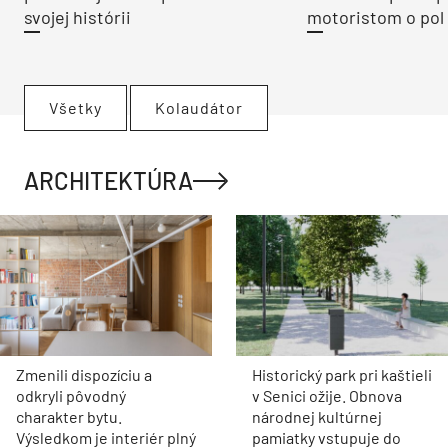
svojej histórii
motoristom o pol 
Všetky
Kolaudátor
ARCHITEKTÚRA
Zmenili dispozíciu a
Historický park pri kaštieli
odkryli pôvodný
v Senici ožije. Obnova
charakter bytu.
národnej kultúrnej
Výsledkom je interiér plný
pamiatky vstupuje do