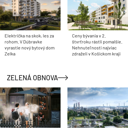
Električka na skok, les za
Ceny bývania v 2.
rohom. V Dúbravke
štvrťroku rástli pomalšie.
vyrastie nový bytový dom
Nehnuteľnosti najviac
Zelka
zdraželi v Košickom kraji
ZELENÁ OBNOVA