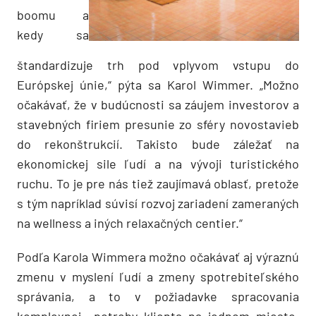
boomu a
kedy sa
štandardizuje trh pod vplyvom vstupu do
Európskej únie,“ pýta sa Karol Wimmer. „Možno
očakávať, že v budúcnosti sa záujem investorov a
stavebných firiem presunie zo sféry novostavieb
do rekonštrukcií. Takisto bude záležať na
ekonomickej sile ľudí a na vývoji turistického
ruchu. To je pre nás tiež zaujímavá oblasť, pretože
s tým napríklad súvisí rozvoj zariadení zameraných
na wellness a iných relaxačných centier.“
Podľa Karola Wimmera možno očakávať aj výraznú
zmenu v myslení ľudí a zmeny spotrebiteľského
správania, a to v požiadavke spracovania