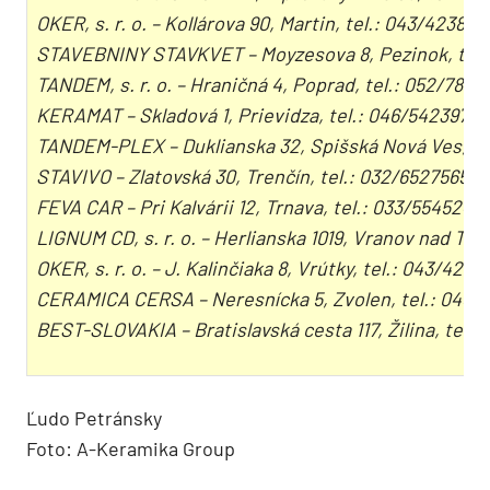
OKER, s. r. o. – Kollárova 90, Martin, tel.: 043/423821
STAVEBNINY STAVKVET – Moyzesova 8, Pezinok, tel.
TANDEM, s. r. o. – Hraničná 4, Poprad, tel.: 052/7878
KERAMAT – Skladová 1, Prievidza, tel.: 046/5423975
TANDEM-PLEX – Duklianska 32, Spišská Nová Ves, tel
STAVIVO – Zlatovská 30, Trenčín, tel.: 032/6527565
FEVA CAR – Pri Kalvárii 12, Trnava, tel.: 033/5545246
LIGNUM CD, s. r. o. – Herlianska 1019, Vranov nad Top
OKER, s. r. o. – J. Kalinčiaka 8, Vrútky, tel.: 043/42811
CERAMICA CERSA – Neresnícka 5, Zvolen, tel.: 045/
BEST-SLOVAKIA – Bratislavská cesta 117, Žilina, tel.:
Ľudo Petránsky
Foto: A-Keramika Group