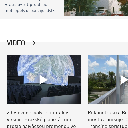
Bratislave. Uprostred
metropoly si pár žije idylku
ako na vidieku
VIDEO
Z hviezdnej sály je digitálny
Rekonštrukcia Bi
vesmír. Pražské planetárium
mostov finišuje. 
prešlo najväčšou premenou vo
Trenčíne sprístup