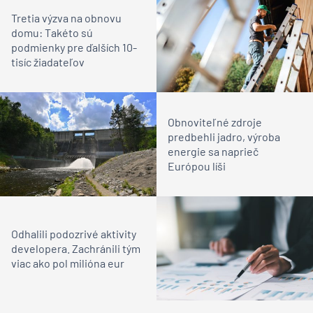
Tretia výzva na obnovu
domu: Takéto sú
podmienky pre ďalších 10-
tisíc žiadateľov
Obnoviteľné zdroje
predbehli jadro, výroba
energie sa naprieč
Európou líši
Odhalili podozrivé aktivity
developera. Zachránili tým
viac ako pol milióna eur