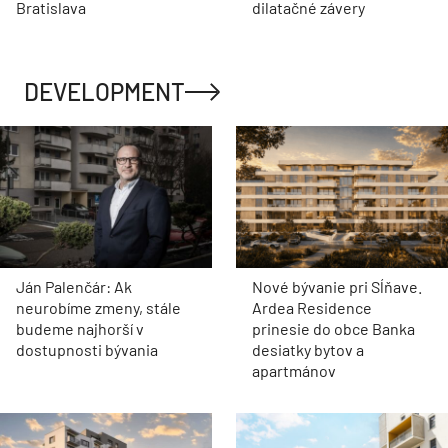
Bratislava
dilatačné závery
DEVELOPMENT
Ján Palenčár: Ak
Nové bývanie pri Sĺňave.
neurobíme zmeny, stále
Ardea Residence
budeme najhorší v
prinesie do obce Banka
dostupnosti bývania
desiatky bytov a
apartmánov