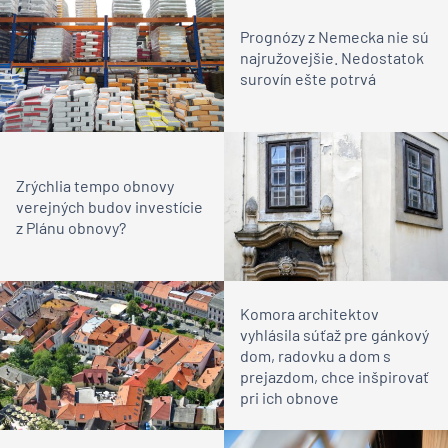
Prognózy z Nemecka nie sú
najružovejšie. Nedostatok
surovín ešte potrvá
Zrýchlia tempo obnovy
verejných budov investície
z Plánu obnovy?
Komora architektov
vyhlásila súťaž pre gánkový
dom, radovku a dom s
prejazdom, chce inšpirovať
pri ich obnove