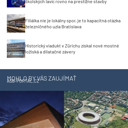
školských lavíc rovno na prestížne stavby
Filiálka nie je lokálny spor, je to kapacitná otázka
železničného uzla Bratislava
Historický viadukt v Zürichu získal nové mostné
ložiská a dilatačné závery
MOHLO BY VÁS ZAUJÍMAŤ
ASB-PORTAL.CZ