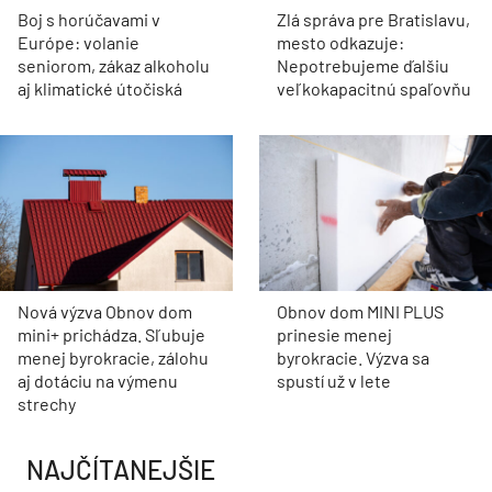
Boj s horúčavami v
Zlá správa pre Bratislavu,
Európe: volanie
mesto odkazuje:
seniorom, zákaz alkoholu
Nepotrebujeme ďalšiu
aj klimatické útočiská
veľkokapacitnú spaľovňu
Nová výzva Obnov dom
Obnov dom MINI PLUS
mini+ prichádza. Sľubuje
prinesie menej
menej byrokracie, zálohu
byrokracie. Výzva sa
aj dotáciu na výmenu
spustí už v lete
strechy
NAJČÍTANEJŠIE