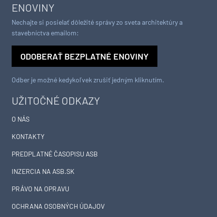
ENOVINY
Nechajte si posielať dôležité správy zo sveta architektúry a
stavebníctva emailom:
ODOBERAŤ BEZPLATNÉ ENOVINY
Odber je možné kedykoľvek zrušiť jedným kliknutím.
UŽITOČNÉ ODKAZY
O NÁS
KONTAKTY
PREDPLATNÉ ČASOPISU ASB
INZERCIA NA ASB.SK
PRÁVO NA OPRAVU
OCHRANA OSOBNÝCH ÚDAJOV