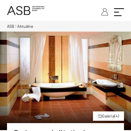
ASB
Aktuálne
Galéria
(4)