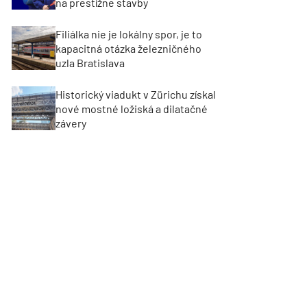
na prestížne stavby
Filiálka nie je lokálny spor, je to
kapacitná otázka železničného
uzla Bratislava
Historický viadukt v Zürichu získal
nové mostné ložiská a dilatačné
závery