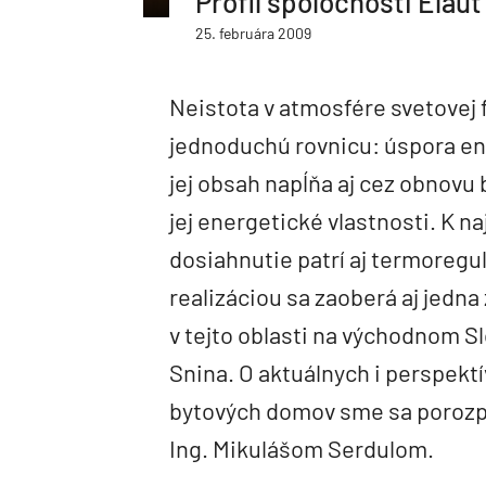
Profil spoločnosti Elaut 
25. februára 2009
Neistota v atmosfére svetovej f
jednoduchú rovnicu: úspora ene
jej obsah napĺňa aj cez obnovu
jej energetické vlastnosti. K n
dosiahnutie patrí aj termoregul
realizáciou sa zaoberá aj jedna
v tejto oblasti na východnom Sl
Snina. O aktuálnych i perspekt
bytových domov sme sa porozpr
Ing. Mikulášom Serdulom.