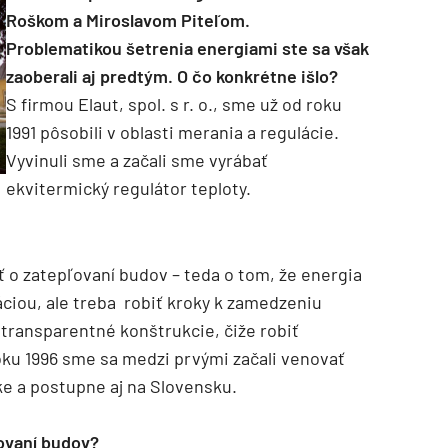
Roškom a Miroslavom Piteľom.
Problematikou šetrenia energiami ste sa však
zaoberali aj predtým. O čo konkrétne išlo?
S firmou Elaut, spol. s r. o., sme už od roku
1991 pôsobili v oblasti merania a regulácie.
Vyvinuli sme a začali sme vyrábať
ekvitermický regulátor teploty.
ť o zatepľovaní budov – teda o tom, že energia
láciou, ale treba robiť kroky k zamedzeniu
transparentné konštrukcie, čiže robiť
oku 1996 sme sa medzi prvými začali venovať
ke a postupne aj na Slovensku.
ľovaní budov?