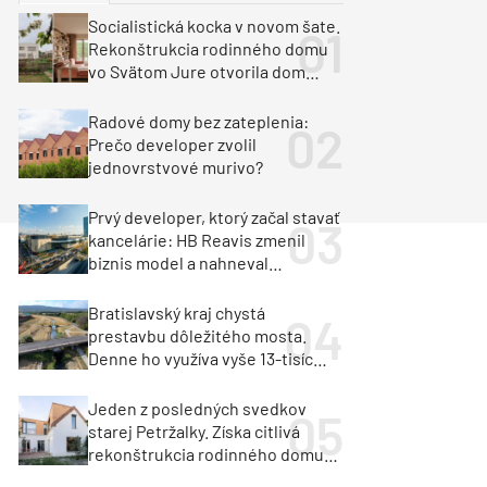
y
Klimatizácia a vetranie
Socialistická kocka v novom šate.
urz Milan Murcka
Rekonštrukcia rodinného domu
vo Svätom Jure otvorila dom
krajine aj svetlu
Radové domy bez zateplenia:
Prečo developer zvolil
jednovrstvové murivo?
Prvý developer, ktorý začal stavať
kancelárie: HB Reavis zmenil
biznis model a nahneval
investorov
Bratislavský kraj chystá
prestavbu dôležitého mosta.
Denne ho využíva vyše 13-tisíc
vozidiel
Jeden z posledných svedkov
starej Petržalky. Získa citlivá
rekonštrukcia rodinného domu
cenu za architektúru?