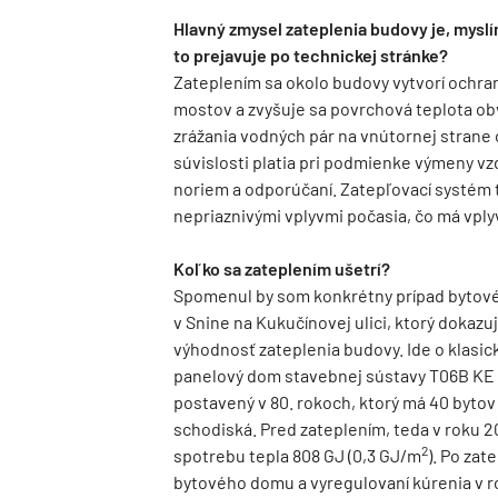
Hlavný zmysel zateplenia budovy je, myslí
to prejavuje po technickej stránke?
Zateplením sa okolo budovy vytvorí ochr
mostov a zvyšuje sa povrchová teplota ob
zrážania vodných pár na vnútornej strane 
súvislosti platia pri podmienke výmeny vzd
noriem a odporúčaní. Zatepľovací systém
nepriaznivými vplyvmi počasia, čo má vply
Koľko sa zateplením ušetrí?
Spomenul by som konkrétny prípad byto
v Snine na Kukučínovej ulici, ktorý dokazu
výhodnosť zateplenia budovy. Ide o klasic
panelový dom stavebnej sústavy T06B KE
postavený v 80. rokoch, ktorý má 40 bytov
schodiská. Pred zateplením, teda v roku 
2
spotrebu tepla 808 GJ (0,3 GJ/m
). Po zat
bytového domu a vyregulovaní kúrenia v 