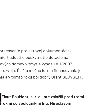
?
pracovanie projektovej dokumentácie,
e žiadosti o poskytnutie dotácie na
ových domov v zmysle výnosu V-1/2007
 rozvoja. Ďalšia možná forma financovania je
nia a v tomto roku bol dobrý Grant SLOVSEFF,
.
Elaut BauMont, s. r. o., ste založili pred tromi
rokmi so spoločníkmi Ing. Miroslavom