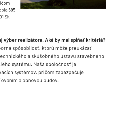
pričom
epla 685
01 Sk
 výber realizátora. Aké by mal spĺňať kritériá?
borná spôsobilosť, ktorú môže preukázať
 Technického a skúšobného ústavu stavebného
cieho systému. Naša spoločnosť je
vacích systémov, pričom zabezpečuje
pľovaním a obnovou budov.