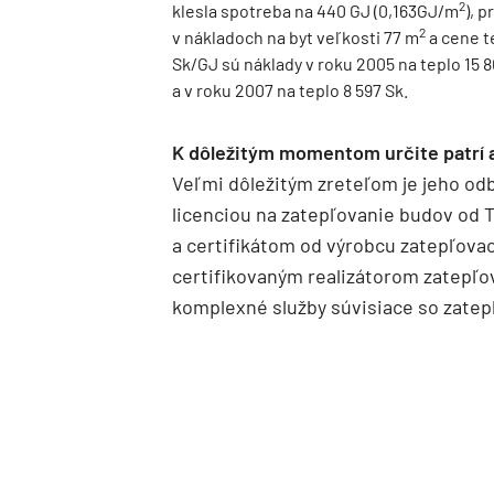
2
klesla spotreba na 440 GJ (0,163GJ/m
), 
2
v nákladoch na byt veľkosti 77 m
a cene t
Sk/GJ sú náklady v roku 2005 na teplo 15 8
a v roku 2007 na teplo 8 597 Sk.
K dôležitým momentom určite patrí aj
Veľmi dôležitým zreteľom je jeho od
licenciou na zatepľovanie budov od
a certifikátom od výrobcu zatepľova
certifikovaným realizátorom zatepľo
komplexné služby súvisiace so zate