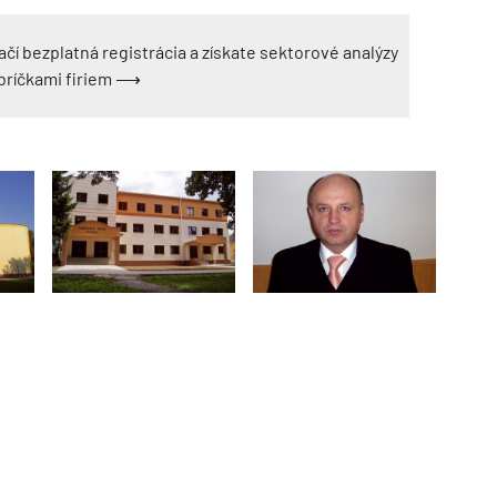
ačí bezplatná registrácia a získate sektorové analýzy
ebríčkami firiem ⟶
TZB HAUSTECHNIK 3/2026