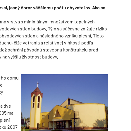
m si, jasný čoraz väčšiemu počtu obyvateľov. Ako sa
anná vrstva s minimálnym množstvom tepelných
vodových stien budovy. Tým sa súčasne znižuje riziko
obvodových stien a následného vzniku plesní. Tieto
uchu, čiže vetrania a relatívnej vlhkosti podľa
 tiež ochráni pôvodnú stavebnú konštrukciu pred
v na vyššiu životnosť budovy.
vého domu
je
ký
 a dve
2005 mal
eplení
roku 2007