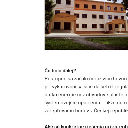
Čo bolo ďalej?
Postupne sa začalo čoraz viac hovori
pri vykurovaní sa síce dá šetriť regu
úniku energie cez obvodové plášte a 
systémovejšie opatrenia. Takže od r
zatepľovaniu budov v Českej republi
Aké sú konkrétne riešenia pri zatep