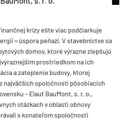
BauMont, s. r. o.
inančnej krízy ešte viac podčiarkuje
rgií = úspora peňazí. V stavebníctve sa
 bytových domov, ktoré výrazne zlepšujú
ajvýraznejším prostriedkom na ich
ácia a zateplenie budovy, ktorej
 z najväčších spoločností pôsobiacich
ovensku – Elaut BauMont, s. r. o.,
ívnych otázkach v oblasti obnovy
ávali s konateľom spoločnosti