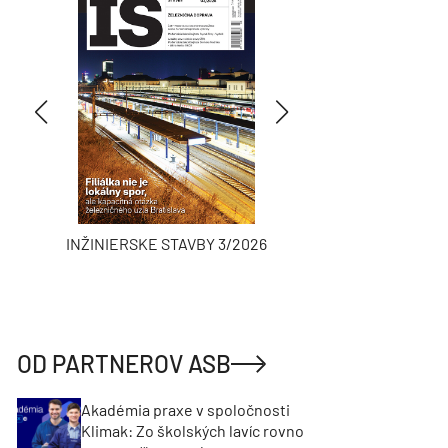
INŽINIERSKE STAVBY 3/2026
ASB
OD PARTNEROV ASB
Akadémia praxe v spoločnosti
Klimak: Zo školských lavíc rovno